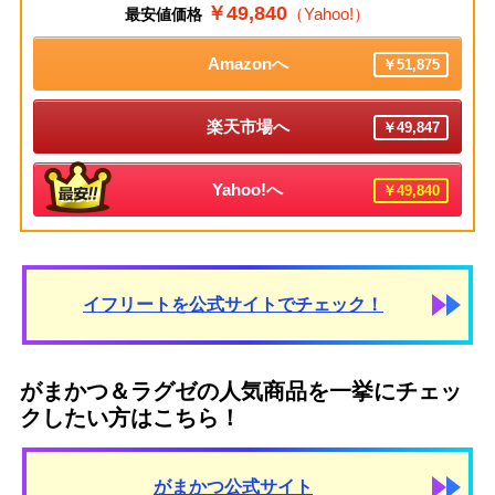
￥49,840
（Yahoo!）
最安値価格
Amazonへ
￥51,875
楽天市場へ
￥49,847
Yahoo!へ
￥49,840
イフリートを公式サイトでチェック！
がまかつ＆ラグゼの人気商品を一挙にチェッ
クしたい方はこちら！
がまかつ公式サイト