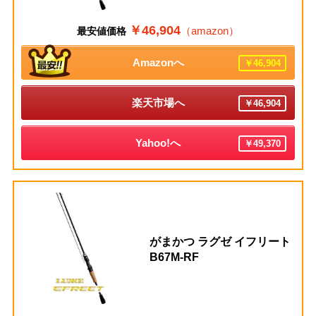
￥46,904
（amazon）
最安値価格
Amazonへ
￥46,904
楽天市場へ
￥46,904
Yahoo!へ
￥49,370
がまかつ ラグゼ イフリート
B67M-RF