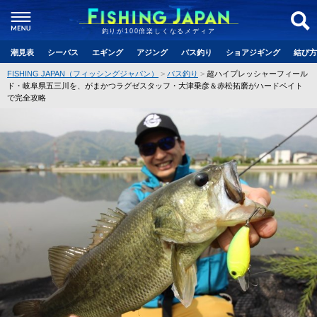
釣りが100倍楽しくなるメディア
潮見表
シーバス
エギング
アジング
バス釣り
ショアジギング
結び方
FISHING JAPAN（フィッシングジャパン）
バス釣り
超ハイプレッシャーフィール
ド・岐阜県五三川を、がまかつラグゼスタッフ・大津乗彦＆赤松拓磨がハードベイト
で完全攻略