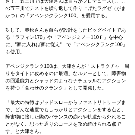
さて、五三川では大津さんは自らがプロデュースし、こ
の五三川でテストを繰り返して作り上げたラグゼ（がま
かつ）の「アベンジクランク100」を愛用する。
対して、赤松さんも自らが設計をしたビッグベイトであ
る「ラフィン170」や「アベンジミノー110Ｆ」を中心
に、”郷に入れば郷に従え” で「アベンジクランク100」
も使用。
アベンジクランク100は、大津さんが「ストラクチャー周
りをタイトに攻めるのに最適」なルアーとして、障害物
の回避能力とシャッドのようなナチュラルなアクション
を持つ「食わせのクランク」として開発した。
「最大の特徴はデッドスローからファストリトリーブま
で、どんな速度でもしっかりとアクションをする点と、
障害物に接した際のバランスの崩れや軌道から外れるこ
とがなく、思った通りのコースを攻め続けられる点で
す」と大津さん。