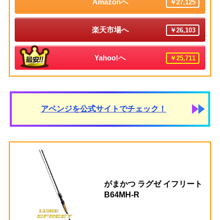
Amazonへ
￥27,125
楽天市場へ
￥26,103
Yahoo!へ
￥25,711
アベンジを公式サイトでチェック！
がまかつ ラグゼ イフリート
B64MH-R