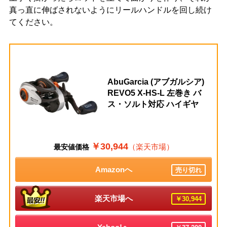
真っ直に伸ばされないようにリールハンドルを回し続け
てください。
AbuGarcia (アブガルシア)
REVO5 X-HS-L 左巻き バ
ス・ソルト対応 ハイギヤ
￥30,944
（楽天市場）
最安値価格
Amazonへ
売り切れ
楽天市場へ
￥30,944