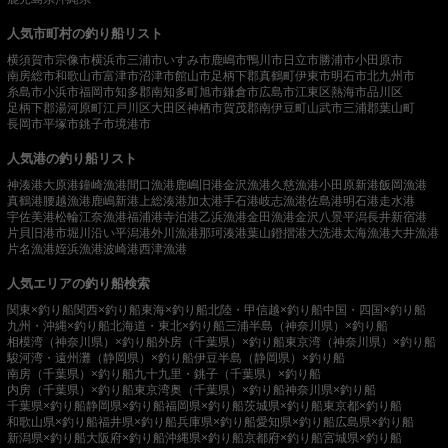
人気市町村の釣り船リスト
横須賀市
宗像市
横浜市
三浦市
いすみ市
鹿嶋市
鴨川市
日立市
勝浦市
小田原市
南房総市
和歌山市
富津市
沼津市
館山市
足柄下郡真鶴町
伊東市
明石市
北九州市
糸島市
小浜市
福岡市
知多郡南知多町
旭市
鎌倉市
広島市
江東区
熱海市
品川区
足柄下郡湯河原町
江戸川区
大田区
神栖市
賀茂郡南伊豆町
山武市
三浦郡葉山町
長岡市
平塚市
銚子市
境港市
人気港の釣り船リスト
神湊港
大原港
鐘崎漁港
間口漁港
鹿嶋旧港
金沢漁港
久慈漁港
小田原新港
飯岡漁港
真鶴港
腰越漁港
鹿嶋新港
上総湊港
加太港
手石港
岐志漁港
佐島港
明石港
走水港
宇佐美港
松輪江奈漁港
福浦港
寺泊港
乙浜漁港
金田漁港
金沢八景平潟
長井新宿港
片貝旧港
市堀川沿い
平潟港
外川漁港
那珂湊港
葉山鐙摺港
大洗港
太海漁港
大井漁港
片名漁港
姪浜漁港
波崎港
西津漁港
人気エリアの釣り船検索
関東×釣り船
関西×釣り船
東海×釣り船
北陸・甲信越×釣り船
中国・四国×釣り船
九州・沖縄×釣り船
北海道・東北×釣り船
三浦半島（神奈川県）×釣り船
相模湾（神奈川県）×釣り船
外房（千葉県）×釣り船
東京湾（神奈川県）×釣り船
駿河湾・遠州灘（静岡県）×釣り船
伊豆半島（静岡県）×釣り船
南房（千葉県）×釣り船
九十九里・銚子（千葉県）×釣り船
内房（千葉県）×釣り船
東京湾奥（千葉県）×釣り船
神奈川県×釣り船
千葉県×釣り船
静岡県×釣り船
福岡県×釣り船
茨城県×釣り船
東京都×釣り船
和歌山県×釣り船
福井県×釣り船
兵庫県×釣り船
愛知県×釣り船
広島県×釣り船
新潟県×釣り船
大阪府×釣り船
沖縄県×釣り船
京都府×釣り船
宮城県×釣り船