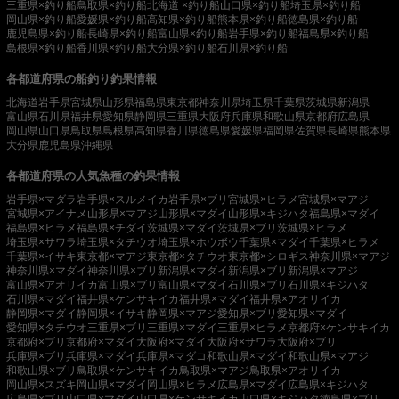
三重県×釣り船
鳥取県×釣り船
北海道 ×釣り船
山口県×釣り船
埼玉県×釣り船
岡山県×釣り船
愛媛県×釣り船
高知県×釣り船
熊本県×釣り船
徳島県×釣り船
鹿児島県×釣り船
長崎県×釣り船
富山県×釣り船
岩手県×釣り船
福島県×釣り船
島根県×釣り船
香川県×釣り船
大分県×釣り船
石川県×釣り船
各都道府県の船釣り釣果情報
北海道
岩手県
宮城県
山形県
福島県
東京都
神奈川県
埼玉県
千葉県
茨城県
新潟県
富山県
石川県
福井県
愛知県
静岡県
三重県
大阪府
兵庫県
和歌山県
京都府
広島県
岡山県
山口県
鳥取県
島根県
高知県
香川県
徳島県
愛媛県
福岡県
佐賀県
長崎県
熊本県
大分県
鹿児島県
沖縄県
各都道府県の人気魚種の釣果情報
岩手県×マダラ
岩手県×スルメイカ
岩手県×ブリ
宮城県×ヒラメ
宮城県×マアジ
宮城県×アイナメ
山形県×マアジ
山形県×マダイ
山形県×キジハタ
福島県×マダイ
福島県×ヒラメ
福島県×チダイ
茨城県×マダイ
茨城県×ブリ
茨城県×ヒラメ
埼玉県×サワラ
埼玉県×タチウオ
埼玉県×ホウボウ
千葉県×マダイ
千葉県×ヒラメ
千葉県×イサキ
東京都×マアジ
東京都×タチウオ
東京都×シロギス
神奈川県×マアジ
神奈川県×マダイ
神奈川県×ブリ
新潟県×マダイ
新潟県×ブリ
新潟県×マアジ
富山県×アオリイカ
富山県×ブリ
富山県×マダイ
石川県×ブリ
石川県×キジハタ
石川県×マダイ
福井県×ケンサキイカ
福井県×マダイ
福井県×アオリイカ
静岡県×マダイ
静岡県×イサキ
静岡県×マアジ
愛知県×ブリ
愛知県×マダイ
愛知県×タチウオ
三重県×ブリ
三重県×マダイ
三重県×ヒラメ
京都府×ケンサキイカ
京都府×ブリ
京都府×マダイ
大阪府×マダイ
大阪府×サワラ
大阪府×ブリ
兵庫県×ブリ
兵庫県×マダイ
兵庫県×マダコ
和歌山県×マダイ
和歌山県×マアジ
和歌山県×ブリ
鳥取県×ケンサキイカ
鳥取県×マアジ
鳥取県×アオリイカ
岡山県×スズキ
岡山県×マダイ
岡山県×ヒラメ
広島県×マダイ
広島県×キジハタ