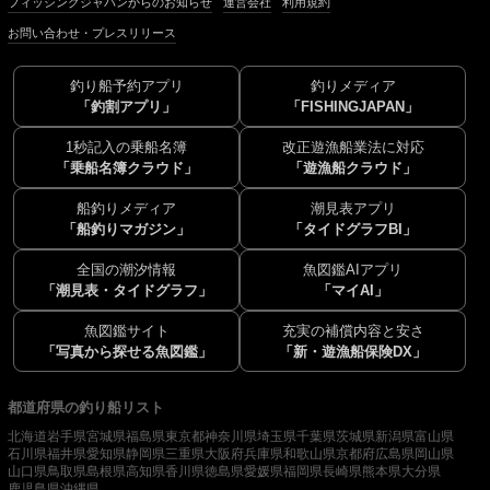
フィッシングジャパンからのお知らせ
運営会社
利用規約
お問い合わせ・プレスリリース
釣り船予約アプリ
釣りメディア
「釣割アプリ」
「FISHINGJAPAN」
1秒記入の乗船名簿
改正遊漁船業法に対応
「乗船名簿クラウド」
「遊漁船クラウド」
船釣りメディア
潮見表アプリ
「船釣りマガジン」
「タイドグラフBI」
全国の潮汐情報
魚図鑑AIアプリ
「潮見表・タイドグラフ」
「マイAI」
魚図鑑サイト
充実の補償内容と安さ
「写真から探せる魚図鑑」
「新・遊漁船保険DX」
都道府県の釣り船リスト
北海道
岩手県
宮城県
福島県
東京都
神奈川県
埼玉県
千葉県
茨城県
新潟県
富山県
石川県
福井県
愛知県
静岡県
三重県
大阪府
兵庫県
和歌山県
京都府
広島県
岡山県
山口県
鳥取県
島根県
高知県
香川県
徳島県
愛媛県
福岡県
長崎県
熊本県
大分県
鹿児島県
沖縄県