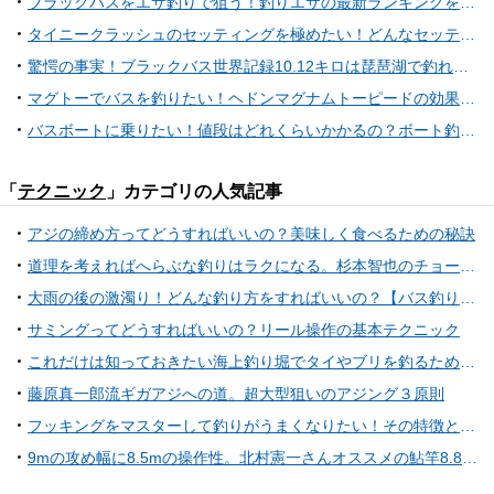
ブラックバスをエサ釣りで狙う！釣りエサの最新ランキングを大公開！
タイニークラッシュのセッティングを極めたい！どんなセッティングでバスを攻略しているの？
驚愕の事実！ブラックバス世界記録10.12キロは琵琶湖で釣れていた！？【動画】
マグトーでバスを釣りたい！ヘドンマグナムトーピードの効果的な使い方
バスボートに乗りたい！値段はどれくらいかかるの？ボート釣りのおすすめアイテムも同時にチェック
「
テクニック
」カテゴリの人気記事
アジの締め方ってどうすればいいの？美味しく食べるための秘訣
道理を考えればへらぶな釣りはラクになる。杉本智也のチョーチンセット釣りシンプル思考に学べ
大雨の後の激濁り！どんな釣り方をすればいいの？【バス釣りテクニック】
サミングってどうすればいいの？リール操作の基本テクニック
これだけは知っておきたい海上釣り堀でタイやブリを釣るためのベーシックテクニック
藤原真一郎流ギガアジへの道。超大型狙いのアジング３原則
フッキングをマスターして釣りがうまくなりたい！その特徴とテクニック習得ポイントを総チェック！
9mの攻め幅に8.5mの操作性。北村憲一さんオススメの鮎竿8.8mの実力とは？