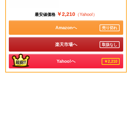
￥2,210
（Yahoo!）
最安値価格
Amazonへ
売り切れ
楽天市場へ
取扱なし
Yahoo!へ
￥2,210