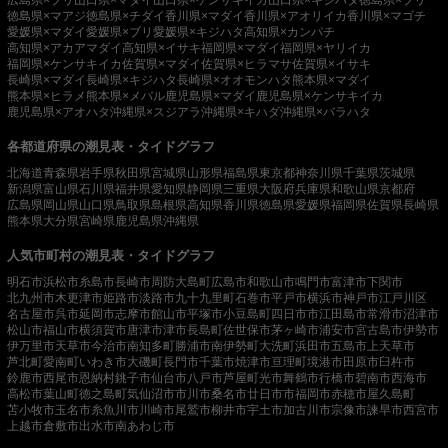
広島県×ブリ
山口県×マダイ
山口県×ケンサキイカ
山口県×キジハタ
徳島県×ブリ
徳島県×マアジ
徳島県×チダイ
香川県×マダイ
香川県×アオリイカ
香川県×マゴチ
愛媛県×マダイ
愛媛県×ブリ
愛媛県×キジハタ
高知県×カンパチ
高知県×アカアマダイ
高知県×イサキ
福岡県×マダイ
福岡県×ヤリイカ
福岡県×ケンサキイカ
佐賀県×マダイ
佐賀県×ヒラマサ
佐賀県×イサキ
長崎県×マダイ
長崎県×キジハタ
長崎県×オオモンハタ
熊本県×マダイ
熊本県×ヒラメ
熊本県×メバル
鹿児島県×マダイ
鹿児島県×ケンサキイカ
鹿児島県×アオハタ
沖縄県×スジアラ
沖縄県×キハダ
沖縄県×バラハタ
各都道府県の潮見表・タイドグラフ
北海道
青森県
岩手県
秋田県
宮城県
山形県
福島県
東京都
神奈川県
千葉県
茨城県
新潟県
富山県
石川県
福井県
愛知県
静岡県
三重県
大阪府
兵庫県
和歌山県
京都府
広島県
岡山県
山口県
鳥取県
島根県
高知県
香川県
徳島県
愛媛県
福岡県
佐賀県
長崎県
熊本県
大分県
宮崎県
鹿児島県
沖縄県
人気市町村の潮見表・タイドグラフ
明石市
浜松市
糸島市
長崎市
周防大島町
広島市
和歌山市
鳴門市
富津市
下関市
北九州市
木更津市
姫路市
淡路市
九十九里町
石巻市
平戸市
横浜市
神戸市
江戸川区
名古屋市
呉市
延岡市
志摩市
館山市
平塚市
小豆島町
四日市市
江田島市
常滑市
沼津市
松山市
福山市
横須賀市
唐津市
津市
長島町
佐世保市
茅ヶ崎市
浦安市
宮古島市
伊勢市
伊万里市
天草市
今治市
南知多町
勝浦市
南伊勢町
大洗町
浜田市
五島市
上天草市
芦北町
愛南町
いわき市
大磯町
長門市
千葉市
焼津市
亘理町
境港市
田原市
臼杵市
鈴鹿市
西尾市
恩納村
銚子市
仙台市
八戸市
芦屋町
光市
舞鶴市
行橋市
碧南市
西海市
高松市
葉山町
徳之島町
気仙沼市
市川市
桑名市
廿日市市
福岡市
赤穂市
屋久島町
苫小牧市
玉名市
糸魚川市
川崎市
尾鷲市
柳井市
宇土市
加古川市
宗像市
諫早市
西宮市
上越市
倉敷市
出水市
南あわじ市