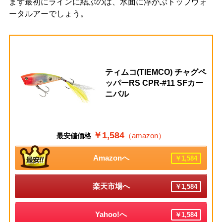
まず最初にラインに結ぶのは、水面に浮かぶトップウォ
ータルアーでしょう。
ティムコ(TIEMCO) チャグペ
ッパーRS CPR-#11 SFカー
ニバル
￥1,584
（amazon）
最安値価格
Amazonへ
￥1,584
楽天市場へ
￥1,584
Yahoo!へ
￥1,584