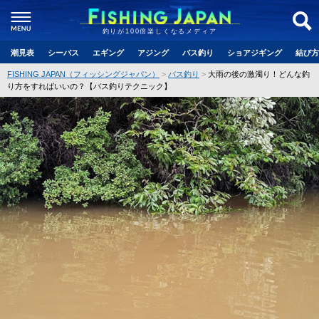
釣りが100倍楽しくなるメディア
潮見表
シーバス
エギング
アジング
バス釣り
ショアジギング
結び方
FISHING JAPAN（フィッシングジャパン）
バス釣り
大雨の後の激濁り！どんな釣
り方をすればいいの？【バス釣りテクニック】