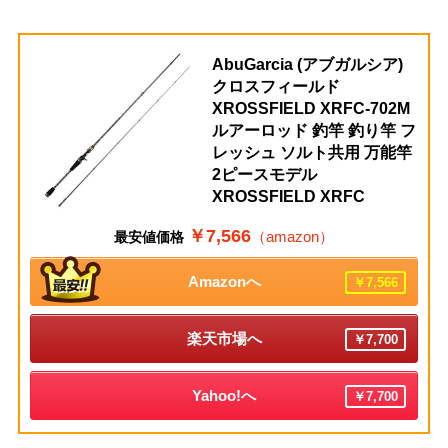
AbuGarcia (アブガルシア)
クロスフィールド
XROSSFIELD XRFC-702M
ルアーロッド 釣竿 釣り竿 フ
レッシュ ソルト共用 万能竿
2ピースモデル
XROSSFIELD XRFC
￥7,566
（amazon）
最安値価格
Amazonへ
￥7,566
楽天市場へ
￥7,700
Yahoo!へ
￥7,700