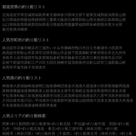
都道府県の釣り船リスト
北海道
岩手県
宮城県
福島県
東京都
神奈川県
埼玉県
千葉県
茨城県
新潟県
富山県
石川県
福井県
愛知県
静岡県
三重県
大阪府
兵庫県
和歌山県
京都府
広島県
岡山県
山口県
鳥取県
島根県
高知県
香川県
徳島県
愛媛県
福岡県
長崎県
熊本県
大分県
鹿児島県
沖縄県
人気市町村の釣り船リスト
横須賀市
宗像市
横浜市
三浦市
いすみ市
鹿嶋市
鴨川市
日立市
勝浦市
小田原市
南房総市
和歌山市
富津市
沼津市
館山市
足柄下郡真鶴町
伊東市
明石市
北九州市
糸島市
小浜市
福岡市
知多郡南知多町
旭市
鎌倉市
広島市
江東区
熱海市
品川区
足柄下郡湯河原町
江戸川区
大田区
神栖市
賀茂郡南伊豆町
山武市
三浦郡葉山町
長岡市
平塚市
銚子市
境港市
人気港の釣り船リスト
神湊港
大原港
鐘崎漁港
間口漁港
鹿嶋旧港
金沢漁港
久慈漁港
小田原新港
飯岡漁港
真鶴港
腰越漁港
鹿嶋新港
上総湊港
加太港
手石港
岐志漁港
佐島港
明石港
走水港
宇佐美港
松輪江奈漁港
福浦港
寺泊港
乙浜漁港
金田漁港
金沢八景平潟
長井新宿港
片貝旧港
市堀川沿い
平潟港
外川漁港
那珂湊港
葉山鐙摺港
大洗港
太海漁港
大井漁港
片名漁港
姪浜漁港
波崎港
西津漁港
人気エリアの釣り船検索
関東×釣り船
関西×釣り船
東海×釣り船
北陸・甲信越×釣り船
中国・四国×釣り船
九州・沖縄×釣り船
北海道・東北×釣り船
三浦半島（神奈川県）×釣り船
相模湾（神奈川県）×釣り船
外房（千葉県）×釣り船
東京湾（神奈川県）×釣り船