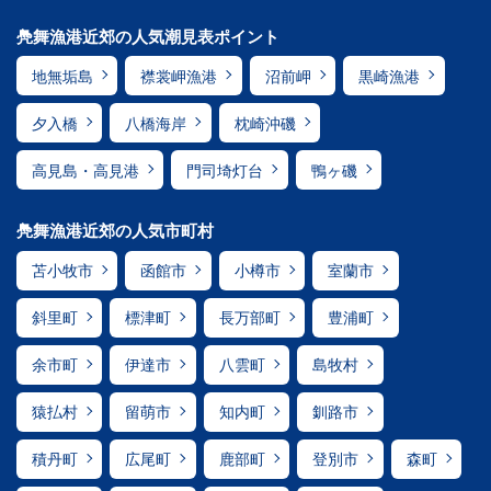
鳧舞漁港近郊の人気潮見表ポイント
地無垢島
襟裳岬漁港
沼前岬
黒崎漁港
夕入橋
八橋海岸
枕崎沖磯
高見島・高見港
門司埼灯台
鴨ヶ磯
鳧舞漁港近郊の人気市町村
苫小牧市
函館市
小樽市
室蘭市
斜里町
標津町
長万部町
豊浦町
余市町
伊達市
八雲町
島牧村
猿払村
留萌市
知内町
釧路市
積丹町
広尾町
鹿部町
登別市
森町