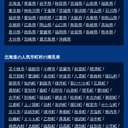
北海道
青森県
岩手県
秋田県
宮城県
山形県
福島県
東京都
神奈川県
千葉県
茨城県
新潟県
富山県
石川県
福井県
愛知県
静岡県
三重県
大阪府
兵庫県
和歌山県
京都府
広島県
岡山県
山口県
鳥取県
島根県
高知県
香川県
徳島県
愛媛県
福岡県
佐賀県
長崎県
熊本県
大分県
宮崎県
鹿児島県
沖縄県
北海道の人気市町村の潮見表
苫小牧市
函館市
小樽市
室蘭市
斜里町
標津町
長万部町
豊浦町
余市町
伊達市
八雲町
島牧村
猿払村
留萌市
知内町
釧路市
積丹町
新ひだか町
広尾町
鹿部町
登別市
森町
石狩市
白老町
増毛町
豊頃町
古平町
別海町
様似町
網走市
松前町
木古内町
興部町
江差町
上ノ国町
泊村
岩内町
羅臼町
根室市
せたな町
北斗市
浜頓別町
浦河町
寿都町
枝幸町
天塩町
稚内市
白糠町
えりも町
乙部町
厚真町
雄武町
浜中町
神恵内村
大樹町
福島町
日高町
湧別町
紋別市
小平町