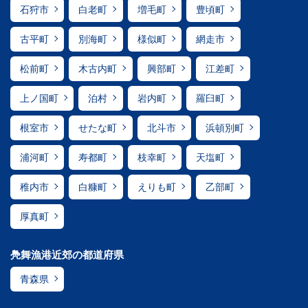
石狩市
白老町
増毛町
豊頃町
古平町
別海町
様似町
網走市
松前町
木古内町
興部町
江差町
上ノ国町
泊村
岩内町
羅臼町
根室市
せたな町
北斗市
浜頓別町
浦河町
寿都町
枝幸町
天塩町
稚内市
白糠町
えりも町
乙部町
厚真町
鳧舞漁港近郊の都道府県
青森県