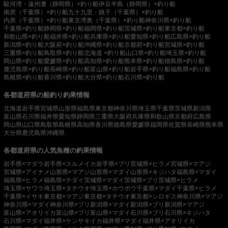
駿河湾・遠州灘（静岡県）×釣り船
伊豆半島（静岡県）×釣り船
南房（千葉県）×釣り船
九十九里・銚子（千葉県）×釣り船
内房（千葉県）×釣り船
東京湾奥（千葉県）×釣り船
神奈川県×釣り船
千葉県×釣り船
静岡県×釣り船
福岡県×釣り船
茨城県×釣り船
東京都×釣り船
和歌山県×釣り船
福井県×釣り船
兵庫県×釣り船
愛知県×釣り船
広島県×釣り船
新潟県×釣り船
大阪府×釣り船
沖縄県×釣り船
京都府×釣り船
宮城県×釣り船
三重県×釣り船
鳥取県×釣り船
北海道 ×釣り船
山口県×釣り船
埼玉県×釣り船
岡山県×釣り船
愛媛県×釣り船
高知県×釣り船
熊本県×釣り船
徳島県×釣り船
鹿児島県×釣り船
長崎県×釣り船
富山県×釣り船
岩手県×釣り船
福島県×釣り船
島根県×釣り船
香川県×釣り船
大分県×釣り船
石川県×釣り船
各都道府県の船釣り釣果情報
北海道
岩手県
宮城県
山形県
福島県
東京都
神奈川県
埼玉県
千葉県
茨城県
新潟県
富山県
石川県
福井県
愛知県
静岡県
三重県
大阪府
兵庫県
和歌山県
京都府
広島県
岡山県
山口県
鳥取県
島根県
高知県
香川県
徳島県
愛媛県
福岡県
佐賀県
長崎県
熊本県
大分県
鹿児島県
沖縄県
各都道府県の人気魚種の釣果情報
岩手県×マダラ
岩手県×スルメイカ
岩手県×ブリ
宮城県×ヒラメ
宮城県×マアジ
宮城県×アイナメ
山形県×マアジ
山形県×マダイ
山形県×キジハタ
福島県×マダイ
福島県×ヒラメ
福島県×チダイ
茨城県×マダイ
茨城県×ブリ
茨城県×ヒラメ
埼玉県×サワラ
埼玉県×タチウオ
埼玉県×ホウボウ
千葉県×マダイ
千葉県×ヒラメ
千葉県×イサキ
東京都×マアジ
東京都×タチウオ
東京都×シロギス
神奈川県×マアジ
神奈川県×マダイ
神奈川県×ブリ
新潟県×マダイ
新潟県×ブリ
新潟県×マアジ
富山県×アオリイカ
富山県×ブリ
富山県×マダイ
石川県×ブリ
石川県×キジハタ
石川県×マダイ
福井県×ケンサキイカ
福井県×マダイ
福井県×アオリイカ