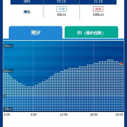
潮時
05:19
21:19
干潮
満潮
潮位
44cm
148cm
潮汐
BI
（爆釣指数）
200
100
0
-40
0:00
6:00
12:00
18:00
24:00
Leaflet
| ©
OpenStreetMap contributors