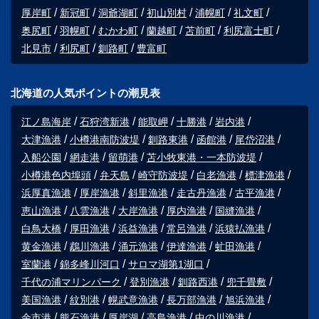
厚岸町
新冠町
洞爺湖町
初山別村
浦幌町
礼文町
奥尻町
羽幌町
むかわ町
蘭越町
苫前町
利尻富士町
北見市
利尻町
釧路町
豊富町
北海道の人気ポイントの潮見表
江ノ島海岸
石狩湾新港
能取岬
十勝港
岩内港
大津漁港
小樽港南防波堤
釧路東港
函館港
尾岱沼港
入船公園
網走港
留萌港
苫小牧東港・一本防波堤
小樽港色内埠頭
弁天島
崎守防波堤
白老漁港
標津漁港
浜厚真漁港
厚岸漁港
斜里漁港
走古丹漁港
古平漁港
恵山漁港
八雲漁港
大岸漁港
厚内漁港
国縫漁港
白鳥大橋
厚田漁港
浜益漁港
常呂漁港
浜猿払漁港
黄金漁港
鵡川漁港
涌元漁港
伊達漁港
虻田漁港
室蘭港
錦多峰川河口
サロマ湖第1湖口
千代の浦マリンパーク
登別漁港
釧路西港
兜千畳敷
美国漁港
紋別港
幌武意漁港
長万部漁港
旭浜漁港
余市港
熊石漁港
厚岸湖
高島漁港
中の川漁港