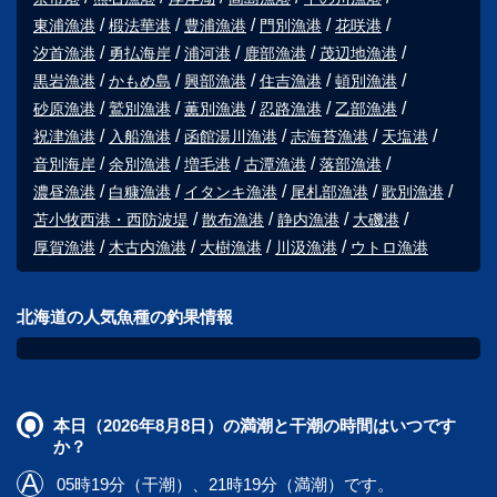
東浦漁港
椴法華港
豊浦漁港
門別漁港
花咲港
汐首漁港
勇払海岸
浦河港
鹿部漁港
茂辺地漁港
黒岩漁港
かもめ島
興部漁港
住吉漁港
頓別漁港
砂原漁港
鷲別漁港
薫別漁港
忍路漁港
乙部漁港
祝津漁港
入船漁港
函館湯川漁港
志海苔漁港
天塩港
音別海岸
余別漁港
増毛港
古潭漁港
落部漁港
濃昼漁港
白糠漁港
イタンキ漁港
尾札部漁港
歌別漁港
苫小牧西港・西防波堤
散布漁港
静内漁港
大磯港
厚賀漁港
木古内漁港
大樹漁港
川汲漁港
ウトロ漁港
北海道の人気魚種の釣果情報
本日（2026年8月8日）の満潮と干潮の時間はいつです
か？
05時19分（干潮）、21時19分（満潮）です。