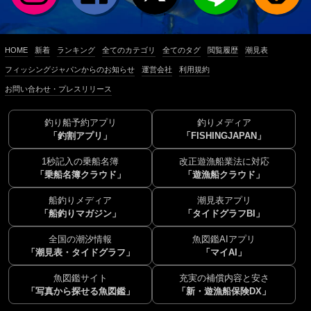
HOME
新着
ランキング
全てのカテゴリ
全てのタグ
閲覧履歴
潮見表
フィッシングジャパンからのお知らせ
運営会社
利用規約
お問い合わせ・プレスリリース
釣り船予約アプリ
釣りメディア
「釣割アプリ」
「FISHINGJAPAN」
1秒記入の乗船名簿
改正遊漁船業法に対応
「乗船名簿クラウド」
「遊漁船クラウド」
船釣りメディア
潮見表アプリ
「船釣りマガジン」
「タイドグラフBI」
全国の潮汐情報
魚図鑑AIアプリ
「潮見表・タイドグラフ」
「マイAI」
魚図鑑サイト
充実の補償内容と安さ
「写真から探せる魚図鑑」
「新・遊漁船保険DX」