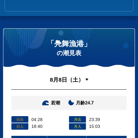
「鳧舞漁港」
の潮見表
若潮
月齢24.7
04:28
23:39
日出
月出
18:40
15:03
日入
月入