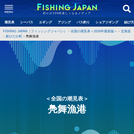
釣りが100倍楽しくなるメディア
潮見表
シーバス
エギング
アジング
バス釣り
ショアジギング
結び方
FISHING JAPAN（フィッシングジャパン）
全国の潮見表＜2026年最新版＞
北海道
新ひだか町
鳧舞漁港
＜全国の潮見表＞
鳧舞漁港