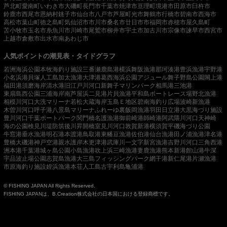
芦北町
愛南町
いわき市
大磯町
長門市
千葉市
焼津市
亘理町
境港市
田原市
臼杵市
鈴鹿市
西尾市
恩納村
銚子市
仙台市
八戸市
芦屋町
光市
舞鶴市
行橋市
碧南市
西海市
高松市
葉山町
徳之島町
気仙沼市
市川市
桑名市
廿日市市
福岡市
赤穂市
屋久島町
苫小牧市
玉名市
糸魚川市
川崎市
尾鷲市
柳井市
宇土市
加古川市
宗像市
諫早市
西宮市
上越市
倉敷市
出水市
南あわじ市
人気ポイントの潮見表・タイドグラフ
若洲海浜公園
本牧海釣り施設
三番瀬
鹿島港
横浜
舞阪漁港
那珂湊港
豊浜漁港
宇野港
小名浜港
貝塚人工島
加太漁港
大津港
葛西海浜公園
アジュール舞子
野島公園
閖上港
福田港
須磨海岸
清水港
旧江戸川河口
新舞子マリンパーク
相馬港
三池港
東扇島西公園
三浦海岸
南芦屋浜
二見港
片貝漁港
平和島ボートレース場
野北漁港
相模川河口
大洗マリーナ
若松
大蔵海岸
玉島Ｅ地区
碧南海釣り広場
波崎新漁港
木曽川河口
呼子港
八景島マリーナ
ふれーゆ裏
飯岡漁港
羽田
日立港
大黒海づり施設
豊川河口
千葉ポートパーク
関門橋
名護漁港
御前崎港
師崎港
阿武隈川河口
天神崎
海の公園
検見川堤防
筑後川昇開橋
室見川河口
敦賀新港
横須賀
平磯海づり公園
牛窓港
垂水漁港
明石港
本渡港
鳥取港
東幡豆漁港
佐伯港
仙台漁港
田ノ浦漁港
津名港
豊橋
大磯港
神戸空港親水護岸
木更津港
武庫川一文字
新宮漁港
吉野川河口
三角西港
洲本港
千葉港
城ヶ島公園
小島漁港
吹上浜
三崎漁港
妻鹿漁港
熊本新港
館山港
牛深
宇品波止場公園
志賀島漁港
大三島フィッシングパーク
網干港
新仁尾港
片瀬漁港
市原海釣り施設
姪浜漁港
本荘人工島
古宇利島
亀浦港
© FISHING JAPAN All Rights Reserved.
FISHING JAPANは、B.Creation株式会社の日本国における登録商標です。