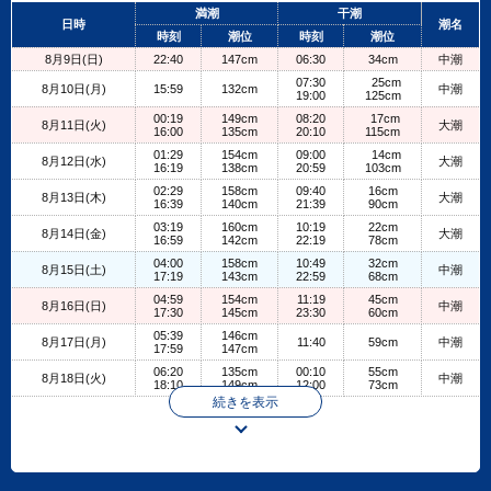
+
満潮
干潮
日時
潮名
−
時刻
潮位
時刻
潮位
8月9日(日)
22:40
147cm
06:30
34cm
中潮
07:30
25cm
8月10日(月)
15:59
132cm
中潮
19:00
125cm
00:19
149cm
08:20
17cm
8月11日(火)
大潮
16:00
135cm
20:10
115cm
01:29
154cm
09:00
14cm
8月12日(水)
大潮
16:19
138cm
20:59
103cm
02:29
158cm
09:40
16cm
8月13日(木)
大潮
16:39
140cm
21:39
90cm
03:19
160cm
10:19
22cm
8月14日(金)
大潮
16:59
142cm
22:19
78cm
04:00
158cm
10:49
32cm
8月15日(土)
中潮
17:19
143cm
22:59
68cm
04:59
154cm
11:19
45cm
8月16日(日)
中潮
17:30
145cm
23:30
60cm
05:39
146cm
8月17日(月)
11:40
59cm
中潮
17:59
147cm
06:20
135cm
00:10
55cm
8月18日(火)
中潮
18:10
149cm
12:00
73cm
続きを表示