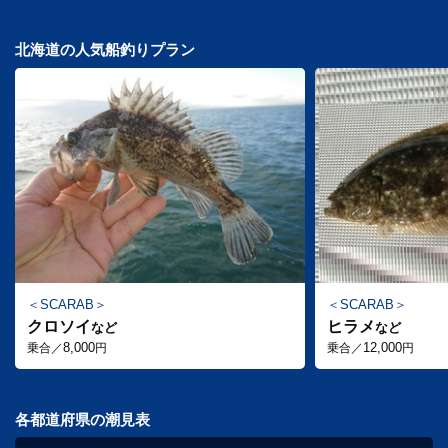
北海道の人気船釣りプラン
SCARAB
SCARAB
クロソイ
ヒラメ
など
など
8,000
12,000
乗合／
円
乗合／
円
各都道府県の潮見表