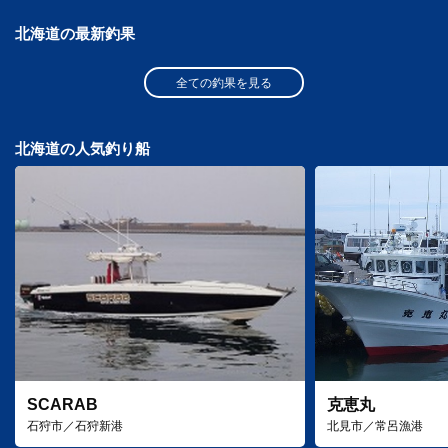
北海道の最新釣果
全ての釣果を見る
北海道の人気釣り船
SCARAB
克恵丸
石狩市／石狩新港
北見市／常呂漁港