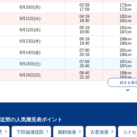
02:59
173cm
8月10日(月)
17:59
172cm
04:19
182cm
8月11日(火)
18:30
181cm
05:19
191cm
8月12日(水)
19:00
187cm
06:19
199cm
8月13日(木)
19:40
190cm
07:00
201cm
8月14日(金)
20:19
190cm
07:59
197cm
8月15日(土)
20:40
187cm
08:40
188cm
8月16日(日)
21:10
183cm
続きを表
近郊の人気潮見表ポイント
壁
下田福浦堤防
鵜飼漁港
古君漁港
コイセ