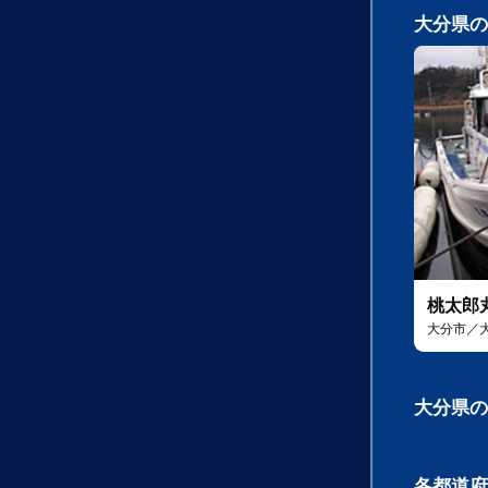
大分県の
桃太郎
大分市／
大分県の
各都道府