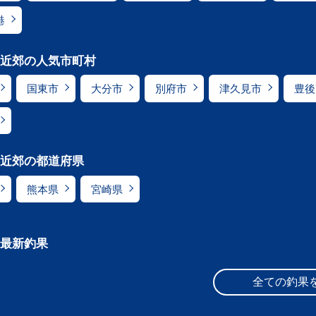
港
近郊の人気市町村
国東市
大分市
別府市
津久見市
豊後
近郊の都道府県
熊本県
宮崎県
最新釣果
全ての釣果