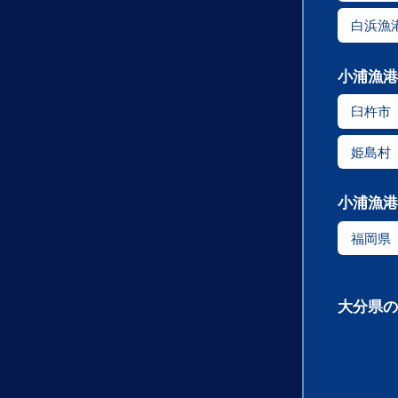
白浜漁
小浦漁港
臼杵市
姫島村
小浦漁港
福岡県
大分県の