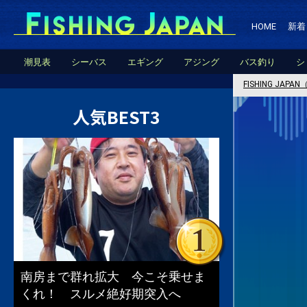
HOME
新着
潮見表
シーバス
エギング
アジング
バス釣り
シ
FISHING JA
人気BEST3
南房まで群れ拡大 今こそ乗せま
くれ！ スルメ絶好期突入へ