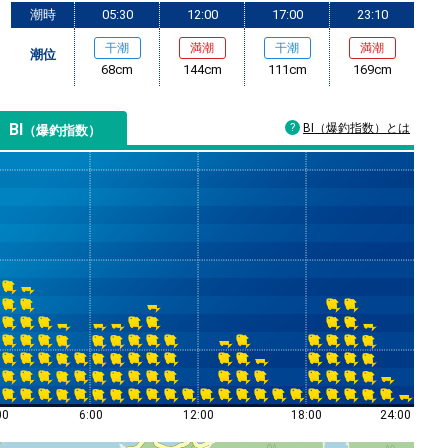
潮時
05:30
12:00
17:00
23:10
干潮
満潮
干潮
満潮
潮位
68cm
144cm
111cm
169cm
BI
BI（爆釣指数）とは
（爆釣指数）
00
6:00
12:00
18:00
24:00