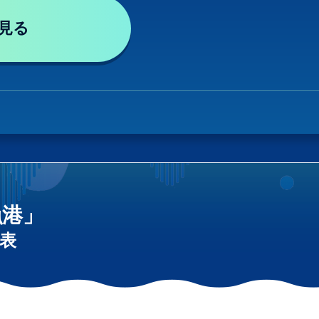
見る
漁港」
表