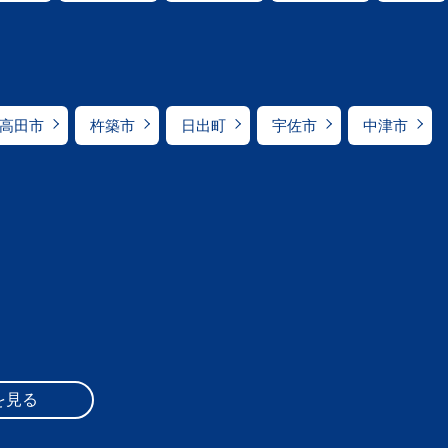
高田市
杵築市
日出町
宇佐市
中津市
を見る