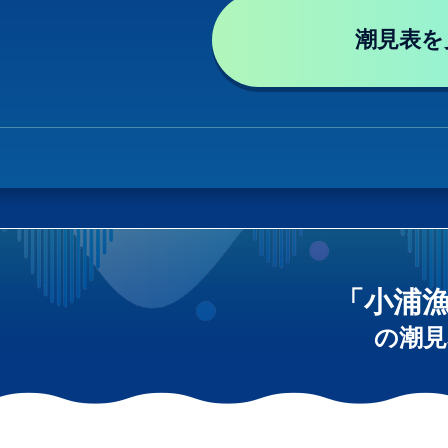
潮見表を
「小浦
の潮見