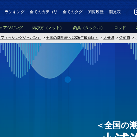
ランキング
全てのカテゴリ
全てのタグ
閲覧履歴
潮見表
ョアジギング
結び方（ノット）
釣具（タックル）
ロッド
PAN（フィッシングジャパン）
>
全国の潮見表＜2026年最新版＞
>
大分県
>
佐伯市
>
＜全国の