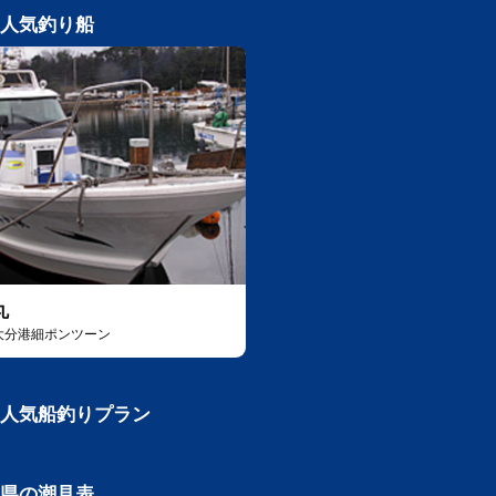
人気釣り船
丸
大分港細ポンツーン
人気船釣りプラン
県の潮見表