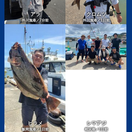
アラ
クロムツ
7
1
外川漁港／
分前
外川漁港／
日前
ヒラメ
シマアジ
1
1
飯岡漁港／
日前
相浜港／
日前