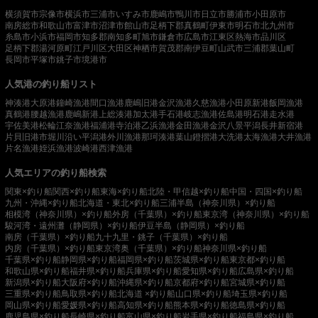
横須賀市
宗像市
横浜市
三浦市
いすみ市
鹿嶋市
鴨川市
日立市
勝浦市
小田原市
南房総市
和歌山市
富津市
沼津市
館山市
足柄下郡真鶴町
伊東市
明石市
北九州市
糸島市
小浜市
福岡市
知多郡南知多町
旭市
鎌倉市
広島市
江東区
熱海市
品川区
足柄下郡湯河原町
江戸川区
大田区
神栖市
賀茂郡南伊豆町
山武市
三浦郡葉山町
長岡市
平塚市
銚子市
境港市
人気港の釣り船リスト
神湊港
大原港
鐘崎漁港
間口漁港
鹿嶋旧港
金沢漁港
久慈漁港
小田原新港
飯岡漁港
真鶴港
腰越漁港
鹿嶋新港
上総湊港
加太港
手石港
岐志漁港
佐島港
明石港
走水港
宇佐美港
松輪江奈漁港
福浦港
寺泊港
乙浜漁港
金田漁港
金沢八景平潟
長井新宿港
片貝旧港
市堀川沿い
平潟港
外川漁港
那珂湊港
葉山鐙摺港
大洗港
太海漁港
大井漁港
片名漁港
姪浜漁港
波崎港
西津漁港
人気エリアの釣り船検索
関東×釣り船
関西×釣り船
東海×釣り船
北陸・甲信越×釣り船
中国・四国×釣り船
九州・沖縄×釣り船
北海道・東北×釣り船
三浦半島（神奈川県）×釣り船
相模湾（神奈川県）×釣り船
外房（千葉県）×釣り船
東京湾（神奈川県）×釣り船
駿河湾・遠州灘（静岡県）×釣り船
伊豆半島（静岡県）×釣り船
南房（千葉県）×釣り船
九十九里・銚子（千葉県）×釣り船
内房（千葉県）×釣り船
東京湾奥（千葉県）×釣り船
神奈川県×釣り船
千葉県×釣り船
静岡県×釣り船
福岡県×釣り船
茨城県×釣り船
東京都×釣り船
和歌山県×釣り船
福井県×釣り船
兵庫県×釣り船
愛知県×釣り船
広島県×釣り船
新潟県×釣り船
大阪府×釣り船
沖縄県×釣り船
京都府×釣り船
宮城県×釣り船
三重県×釣り船
鳥取県×釣り船
北海道 ×釣り船
山口県×釣り船
埼玉県×釣り船
岡山県×釣り船
愛媛県×釣り船
高知県×釣り船
熊本県×釣り船
徳島県×釣り船
鹿児島県×釣り船
長崎県×釣り船
富山県×釣り船
岩手県×釣り船
福島県×釣り船