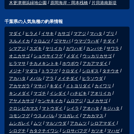
木更津潮浜緑地公園
原岡海岸・岡本桟橋
片貝港南新堤
千葉県の人気魚種の釣果情報
マダイ
ヒラメ
イサキ
カサゴ
マアジ
マハタ
ブリ
スルメイカ
クロムツ
ゴマサバ
ウマヅラハギ
チダイ
シマアジ
スズキ
ヤリイカ
カワハギ
カンパチ
サワラ
オニカサゴ
ショウサイフグ
メダイ
ウッカリカサゴ
ヒラマサ
チカメキントキ
ホウボウ
アカアマダイ
メジナ
マダコ
トラフグ
クロダイ
シロギス
タチウオ
アカハタ
メバル
アラ
メイチダイ
ヒラソウダ
アカヤガラ
マサバ
キダイ
イトヨリダイ
カイワリ
キンメダイ
マゴチ
イシダイ
ハチビキ
アオリイカ
アヤメカサゴ
ケンサキイカ
ムロアジ
ユメカサゴ
クロシビカマス
マトウダイ
シイラ
アオハタ
キジハタ
コモンフグ
ウスメバル
マコガレイ
アカカマス
ムシガレイ
ムツ
マルソウダ
アカムツ
シロアマダイ
シログチ
カタクチイワシ
シロサバフグ
カツオ
マハゼ