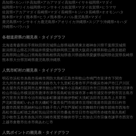
高知県×カンパチ
高知県×アカアマダイ
高知県×イサキ
福岡県×マダイ
福岡県×ヤリイカ
福岡県×ケンサキイカ
佐賀県×マダイ
佐賀県×ヒラマサ
佐賀県×アカアマダイ
長崎県×マダイ
長崎県×キジハタ
長崎県×オオモンハタ
熊本県×マダイ
熊本県×ヒラメ
熊本県×メバル
鹿児島県×マダイ
鹿児島県×ケンサキイカ
鹿児島県×アオリイカ
沖縄県×スジアラ
沖縄県×キハダ
沖縄県×バラハタ
各都道府県の潮見表・タイドグラフ
北海道
青森県
岩手県
秋田県
宮城県
山形県
福島県
東京都
神奈川県
千葉県
茨城県
新潟県
富山県
石川県
福井県
愛知県
静岡県
三重県
大阪府
兵庫県
和歌山県
京都府
広島県
岡山県
山口県
鳥取県
島根県
高知県
香川県
徳島県
愛媛県
福岡県
佐賀県
長崎県
熊本県
大分県
宮崎県
鹿児島県
沖縄県
人気市町村の潮見表・タイドグラフ
明石市
浜松市
糸島市
長崎市
周防大島町
広島市
和歌山市
鳴門市
富津市
下関市
北九州市
木更津市
姫路市
淡路市
九十九里町
石巻市
平戸市
横浜市
神戸市
江戸川区
名古屋市
呉市
延岡市
志摩市
館山市
平塚市
小豆島町
四日市市
江田島市
常滑市
沼津市
松山市
福山市
横須賀市
唐津市
津市
長島町
佐世保市
茅ヶ崎市
浦安市
伊勢市
宮古島市
伊万里市
天草市
今治市
南知多町
勝浦市
南伊勢町
大洗町
浜田市
五島市
上天草市
芦北町
愛南町
いわき市
大磯町
千葉市
長門市
焼津市
亘理町
境港市
田原市
臼杵市
鈴鹿市
西尾市
恩納村
仙台市
銚子市
八戸市
芦屋町
光市
舞鶴市
行橋市
碧南市
西海市
高松市
葉山町
徳之島町
気仙沼市
市川市
桑名市
廿日市市
福岡市
赤穂市
屋久島町
苫小牧市
玉名市
糸魚川市
川崎市
尾鷲市
柳井市
宇土市
加古川市
宗像市
諫早市
西宮市
上越市
倉敷市
出水市
南あわじ市
人気ポイントの潮見表・タイドグラフ