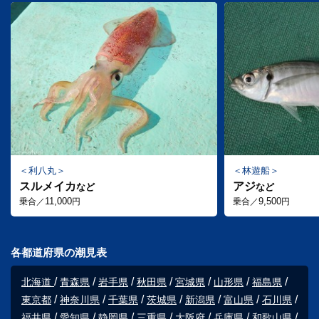
利八丸
林遊船
スルメイカ
アジ
など
など
11,000
9,500
乗合／
円
乗合／
円
各都道府県の潮見表
北海道
青森県
岩手県
秋田県
宮城県
山形県
福島県
東京都
神奈川県
千葉県
茨城県
新潟県
富山県
石川県
福井県
愛知県
静岡県
三重県
大阪府
兵庫県
和歌山県