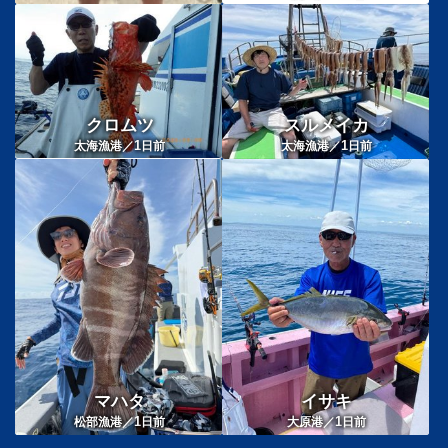
クロムツ
スルメイカ
1
1
太海漁港／
日前
太海漁港／
日前
マハタ
イサキ
1
1
松部漁港／
日前
大原港／
日前