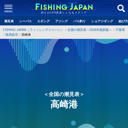
釣りが100倍楽しくなるメディア
潮見表
シーバス
エギング
アジング
バス釣り
ショアジギング
結び方
FISHING JAPAN（フィッシングジャパン）
全国の潮見表＜2026年最新版＞
千葉県
南房総市
高崎港
＜全国の潮見表＞
高崎港