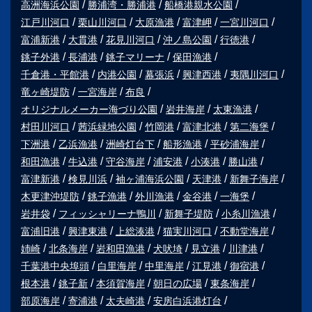
高洲海浜公園
勝浦湾・勝浦港
船橋港親水公園
江戸川河口
栗山川河口
大原漁港
富津岬
一宮川河口
富浦新港
大貫港
花見川河口
沖ノ島公園
行徳港
銚子外港
長浦港
銚子マリーナ
保田漁港
千倉港・平館港
内港公園
幕張浜
興津西港
夷隅川河口
竜ヶ崎堤防
一宮海岸
布良
オリジナルメーカー海づり公園
岩井海岸
太東漁港
村田川河口
茜浜緑地公園
竹岡港
富津北港
第二海堡
下洲港
乙浜漁港
洲崎灯台下
船形漁港
平砂浦海岸
和田漁港
牛込港
守谷海岸
浦安港
小湊港
勝山港
富津新港
検見川浜
袖ヶ浦海浜公園
天津港
新舞子海岸
木更津沖堤防
銚子漁港
外川漁港
金谷港
一海堡
岩井袋
フィッシャリーナ鴨川
新舞子堤防
小糸川漁港
富浦旧港
興津東港
上総湊港
猫実川河口
不動堂海岸
姉崎
北条海岸
岩和田漁港
犬吠埼
見立港
川津港
千葉港中央埠頭
白里海岸
中里海岸
江見港
御宿港
根本港
銚子新
本須賀海岸
朝日の広場
東条海岸
部原海岸
寄浦港
太夫崎港
安房白浜港灯台