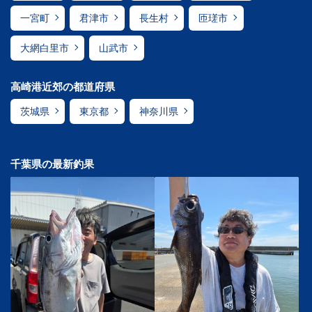
一宮町
君津市
長生村
匝瑳市
大網白里市
山武市
高崎港近郊の都道府県
茨城県
東京都
神奈川県
千葉県の最新釣果