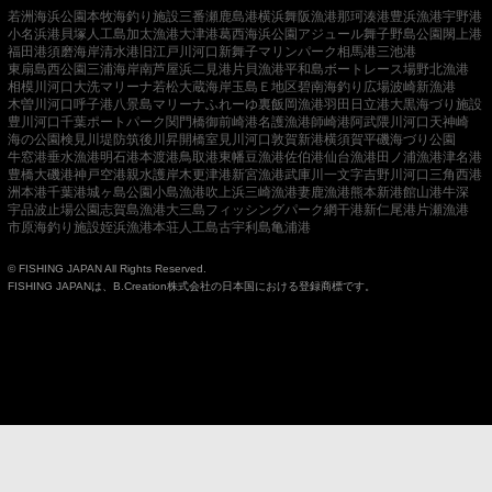
若洲海浜公園
本牧海釣り施設
三番瀬
鹿島港
横浜
舞阪漁港
那珂湊港
豊浜漁港
宇野港
小名浜港
貝塚人工島
加太漁港
大津港
葛西海浜公園
アジュール舞子
野島公園
閖上港
福田港
須磨海岸
清水港
旧江戸川河口
新舞子マリンパーク
相馬港
三池港
東扇島西公園
三浦海岸
南芦屋浜
二見港
片貝漁港
平和島ボートレース場
野北漁港
相模川河口
大洗マリーナ
若松
大蔵海岸
玉島Ｅ地区
碧南海釣り広場
波崎新漁港
木曽川河口
呼子港
八景島マリーナ
ふれーゆ裏
飯岡漁港
羽田
日立港
大黒海づり施設
豊川河口
千葉ポートパーク
関門橋
御前崎港
名護漁港
師崎港
阿武隈川河口
天神崎
海の公園
検見川堤防
筑後川昇開橋
室見川河口
敦賀新港
横須賀
平磯海づり公園
牛窓港
垂水漁港
明石港
本渡港
鳥取港
東幡豆漁港
佐伯港
仙台漁港
田ノ浦漁港
津名港
豊橋
大磯港
神戸空港親水護岸
木更津港
新宮漁港
武庫川一文字
吉野川河口
三角西港
洲本港
千葉港
城ヶ島公園
小島漁港
吹上浜
三崎漁港
妻鹿漁港
熊本新港
館山港
牛深
宇品波止場公園
志賀島漁港
大三島フィッシングパーク
網干港
新仁尾港
片瀬漁港
市原海釣り施設
姪浜漁港
本荘人工島
古宇利島
亀浦港
© FISHING JAPAN All Rights Reserved.
FISHING JAPANは、B.Creation株式会社の日本国における登録商標です。