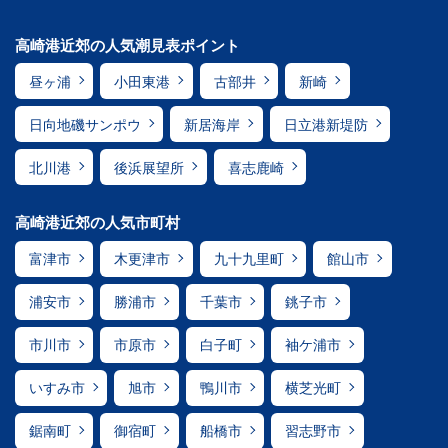
高崎港近郊の人気潮見表ポイント
昼ヶ浦
小田東港
古部井
新崎
日向地磯サンポウ
新居海岸
日立港新堤防
北川港
後浜展望所
喜志鹿崎
高崎港近郊の人気市町村
富津市
木更津市
九十九里町
館山市
浦安市
勝浦市
千葉市
銚子市
市川市
市原市
白子町
袖ケ浦市
いすみ市
旭市
鴨川市
横芝光町
鋸南町
御宿町
船橋市
習志野市