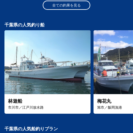
全ての釣果を見る
千葉県の人気釣り船
林遊船
梅花丸
市川市／江戸川放水路
旭市／飯岡漁港
千葉県の人気船釣りプラン