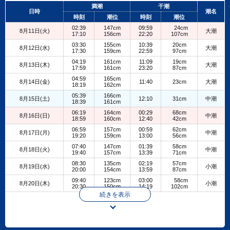
+
満潮
干潮
日時
潮名
−
時刻
潮位
時刻
潮位
02:39
147cm
09:59
24cm
8月11日(火)
大潮
17:10
156cm
22:20
107cm
03:30
155cm
10:39
20cm
8月12日(水)
大潮
17:30
159cm
22:59
97cm
04:19
161cm
11:09
19cm
8月13日(木)
大潮
17:59
161cm
23:20
87cm
04:59
165cm
8月14日(金)
11:40
23cm
大潮
18:19
162cm
05:39
166cm
8月15日(土)
12:10
31cm
中潮
18:39
161cm
06:19
164cm
00:29
68cm
8月16日(日)
中潮
18:59
160cm
12:40
42cm
06:59
157cm
00:59
62cm
8月17日(月)
中潮
19:20
159cm
13:00
56cm
07:40
147cm
01:39
58cm
8月18日(火)
中潮
19:40
157cm
13:39
71cm
08:30
135cm
02:19
57cm
8月19日(水)
小潮
20:00
154cm
13:59
87cm
09:40
123cm
03:00
58cm
8月20日(木)
小潮
20:30
150cm
14:19
102cm
続きを表示