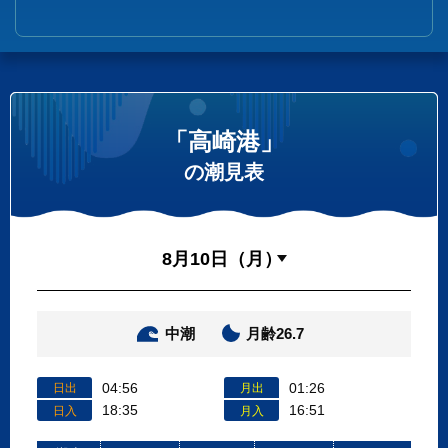
「高崎港」
の潮見表
中潮
月齢26.7
04:56
01:26
日出
月出
18:35
16:51
日入
月入