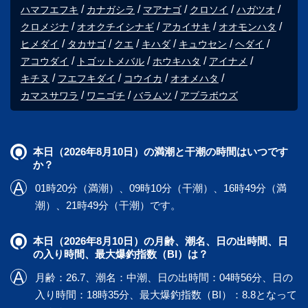
ハマフエフキ
カナガシラ
マアナゴ
クロソイ
ハガツオ
クロメジナ
オオクチイシナギ
アカイサキ
オオモンハタ
ヒメダイ
タカサゴ
クエ
キハダ
キュウセン
ヘダイ
アコウダイ
トゴットメバル
ホウキハタ
アイナメ
キチヌ
フエフキダイ
コウイカ
オオメハタ
カマスサワラ
ワニゴチ
バラムツ
アブラボウズ
本日（2026年8月10日）の満潮と干潮の時間はいつです
か？
01時20分（満潮）、09時10分（干潮）、16時49分（満
潮）、21時49分（干潮）です。
本日（2026年8月10日）の月齢、潮名、日の出時間、日
の入り時間、最大爆釣指数（BI）は？
月齢：26.7、潮名：中潮、日の出時間：04時56分、日の
入り時間：18時35分、最大爆釣指数（BI）：8.8となって