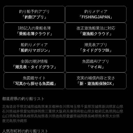
釣り船予約アプリ
釣りメディア
「釣割アプリ」
「FISHINGJAPAN」
1秒記入の乗船名簿
改正遊漁船業法に対応
「乗船名簿クラウド」
「遊漁船クラウド」
船釣りメディア
潮見表アプリ
「船釣りマガジン」
「タイドグラフBI」
全国の潮汐情報
魚図鑑AIアプリ
「潮見表・タイドグラフ」
「マイAI」
魚図鑑サイト
充実の補償内容と安さ
「写真から探せる魚図鑑」
「新・遊漁船保険DX」
都道府県の釣り船リスト
北海道
岩手県
宮城県
福島県
東京都
神奈川県
埼玉県
千葉県
茨城県
新潟県
富山県
石川県
福井県
愛知県
静岡県
三重県
大阪府
兵庫県
和歌山県
京都府
広島県
岡山県
山口県
鳥取県
島根県
高知県
香川県
徳島県
愛媛県
福岡県
長崎県
熊本県
大分県
鹿児島県
沖縄県
人気市町村の釣り船リスト