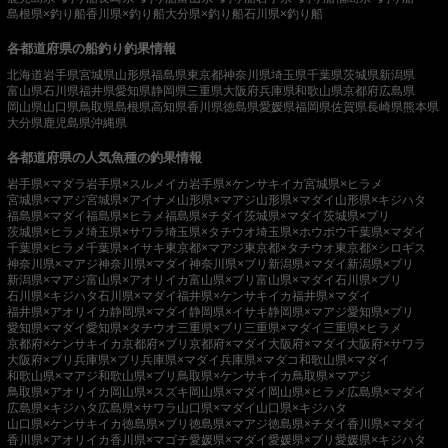
島根県×釣り船
香川県×釣り船
大分県×釣り船
石川県×釣り船
各都道府県の船釣り釣果情報
北海道
岩手県
宮城県
山形県
福島県
東京都
神奈川県
埼玉県
千葉県
茨城県
新潟県
富山県
石川県
福井県
愛知県
静岡県
三重県
大阪府
兵庫県
和歌山県
京都府
広島県
岡山県
山口県
鳥取県
島根県
高知県
香川県
徳島県
愛媛県
福岡県
佐賀県
長崎県
熊本県
大分県
鹿児島県
沖縄県
各都道府県の人気魚種の釣果情報
岩手県×マダラ
岩手県×スルメイカ
岩手県×ケンサキイカ
宮城県×ヒラメ
宮城県×マアジ
宮城県×アイナメ
山形県×マアジ
山形県×マダイ
山形県×キジハタ
福島県×マダイ
福島県×ヒラメ
福島県×チダイ
茨城県×マダイ
茨城県×ブリ
茨城県×ヒラメ
埼玉県×サワラ
埼玉県×タチウオ
埼玉県×ホウボウ
千葉県×マダイ
千葉県×ヒラメ
千葉県×イサキ
東京都×マアジ
東京都×タチウオ
東京都×シロギス
神奈川県×マアジ
神奈川県×マダイ
神奈川県×ブリ
新潟県×マダイ
新潟県×ブリ
新潟県×マアジ
富山県×アオリイカ
富山県×ブリ
富山県×マダイ
石川県×ブリ
石川県×キジハタ
石川県×マダイ
福井県×ケンサキイカ
福井県×マダイ
福井県×アオリイカ
静岡県×マダイ
静岡県×イサキ
静岡県×マアジ
愛知県×ブリ
愛知県×マダイ
愛知県×タチウオ
三重県×ブリ
三重県×マダイ
三重県×ヒラメ
京都府×ケンサキイカ
京都府×ブリ
京都府×マダイ
大阪府×マダイ
大阪府×サワラ
大阪府×ブリ
兵庫県×ブリ
兵庫県×マダイ
兵庫県×マダコ
和歌山県×マダイ
和歌山県×マアジ
和歌山県×ブリ
鳥取県×ケンサキイカ
鳥取県×マアジ
鳥取県×アオリイカ
岡山県×スズキ
岡山県×マダイ
岡山県×ヒラメ
広島県×マダイ
広島県×キジハタ
広島県×サワラ
山口県×マダイ
山口県×キジハタ
山口県×ケンサキイカ
徳島県×ブリ
徳島県×マアジ
徳島県×チダイ
香川県×マダイ
香川県×アオリイカ
香川県×マゴチ
愛媛県×マダイ
愛媛県×ブリ
愛媛県×キジハタ