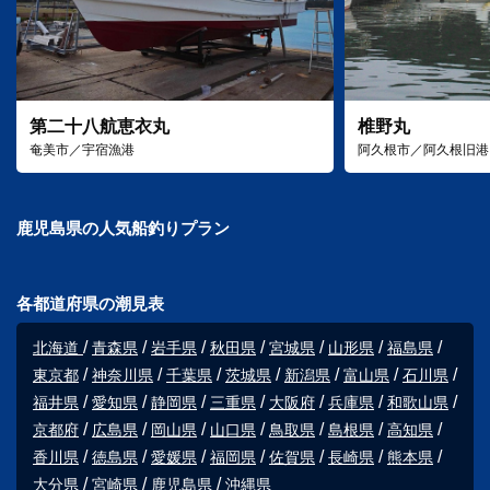
第二十八航恵衣丸
椎野丸
奄美市／宇宿漁港
阿久根市／阿久根旧港
鹿児島県の人気船釣りプラン
各都道府県の潮見表
北海道
青森県
岩手県
秋田県
宮城県
山形県
福島県
東京都
神奈川県
千葉県
茨城県
新潟県
富山県
石川県
福井県
愛知県
静岡県
三重県
大阪府
兵庫県
和歌山県
京都府
広島県
岡山県
山口県
鳥取県
島根県
高知県
香川県
徳島県
愛媛県
福岡県
佐賀県
長崎県
熊本県
大分県
宮崎県
鹿児島県
沖縄県