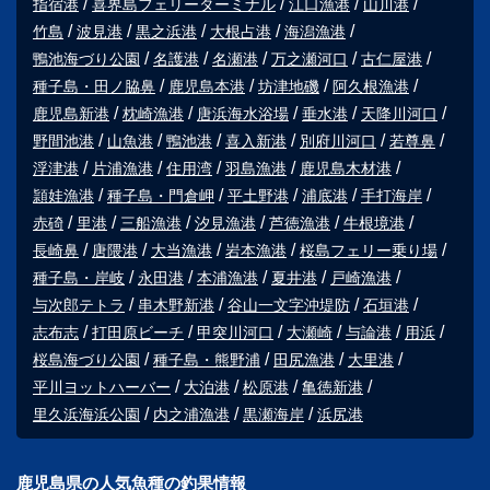
指宿港
喜界島フェリーターミナル
江口漁港
山川港
竹島
波見港
黒之浜港
大根占港
海潟漁港
鴨池海づり公園
名護港
名瀬港
万之瀬河口
古仁屋港
種子島・田ノ脇鼻
鹿児島本港
坊津地磯
阿久根漁港
鹿児島新港
枕崎漁港
唐浜海水浴場
垂水港
天降川河口
野間池港
山魚港
鴨池港
喜入新港
別府川河口
若尊鼻
浮津港
片浦漁港
住用湾
羽島漁港
鹿児島木材港
頴娃漁港
種子島・門倉岬
平土野港
浦底港
手打海岸
赤碕
里港
三船漁港
汐見漁港
芦徳漁港
牛根境港
長崎鼻
唐隈港
大当漁港
岩本漁港
桜島フェリー乗り場
種子島・岸岐
永田港
本浦漁港
夏井港
戸崎漁港
与次郎テトラ
串木野新港
谷山一文字沖堤防
石垣港
志布志
打田原ビーチ
甲突川河口
大瀬崎
与論港
用浜
桜島海づり公園
種子島・熊野浦
田尻漁港
大里港
平川ヨットハーバー
大泊港
松原港
亀徳新港
里久浜海浜公園
内之浦漁港
黒瀬海岸
浜尻港
鹿児島県の人気魚種の釣果情報