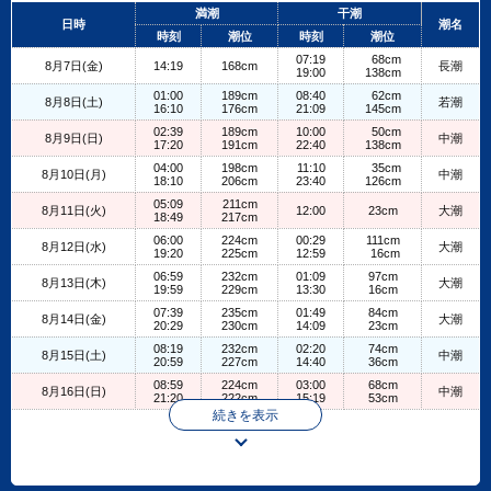
+
満潮
干潮
日時
潮名
−
時刻
潮位
時刻
潮位
07:19
68cm
8月7日(金)
14:19
168cm
長潮
19:00
138cm
01:00
189cm
08:40
62cm
8月8日(土)
若潮
16:10
176cm
21:09
145cm
02:39
189cm
10:00
50cm
8月9日(日)
中潮
17:20
191cm
22:40
138cm
04:00
198cm
11:10
35cm
8月10日(月)
中潮
18:10
206cm
23:40
126cm
05:09
211cm
8月11日(火)
12:00
23cm
大潮
18:49
217cm
06:00
224cm
00:29
111cm
8月12日(水)
大潮
19:20
225cm
12:59
16cm
06:59
232cm
01:09
97cm
8月13日(木)
大潮
19:59
229cm
13:30
16cm
07:39
235cm
01:49
84cm
8月14日(金)
大潮
20:29
230cm
14:09
23cm
08:19
232cm
02:20
74cm
8月15日(土)
中潮
20:59
227cm
14:40
36cm
08:59
224cm
03:00
68cm
8月16日(日)
中潮
21:20
222cm
15:19
53cm
続きを表示