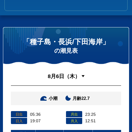
「種子島・長浜/下田海岸」
の潮見表
小潮
月齢22.7
05:36
23:25
日出
月出
19:07
12:51
日入
月入