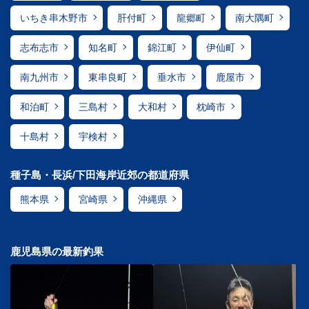
いちき串木野市
肝付町
龍郷町
南大隅町
志布志市
知名町
錦江町
伊仙町
南九州市
東串良町
垂水市
鹿屋市
和泊町
三島村
大和村
枕崎市
十島村
宇検村
種子島・長浜/下田海岸近郊の都道府県
熊本県
宮崎県
沖縄県
鹿児島県の最新釣果