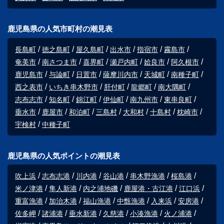
鹿児島県の人気市町村の潮見表
長島町
徳之島町
屋久島町
出水市
指宿市
霧島市
奄美市
南さつま市
喜界町
瀬戸内町
姶良市
阿久根市
鹿児島市
与論町
日置市
薩摩川内市
天城町
南種子町
西之表市
いちき串木野市
肝付町
龍郷町
南大隅町
志布志市
知名町
錦江町
伊仙町
南九州市
東串良町
垂水市
鹿屋市
和泊町
三島村
大和村
十島村
枕崎市
宇検村
中種子町
鹿児島県の人気ポイントの潮見表
吹上浜
志布志港
川内港
谷山港
串木野漁港
桜島港
米ノ津港
隼人新港
内之浦地磯
鹿屋港・古江港
江口浜
重富漁港
加治木港
福山漁港
中甑漁港
入来浜
安房港
佐多岬
諸浦港
垂水新港
久慈港
小湊漁港
火ノ浦港