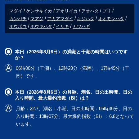
マダイ
ケンサキイカ
アオリイカ
アオハタ
ブリ
カンパチ
マアジ
アカアマダイ
キジハタ
オオモンハタ
ホウボウ
ホウキハタ
イサキ
カワハギ
本日（2026年8月6日）の満潮と干潮の時間はいつです
か？
06時00分（干潮）、12時29分（満潮）、17時49分（干
潮）です。
本日（2026年8月6日）の月齢、潮名、日の出時間、日の
入り時間、最大爆釣指数（BI）は？
月齢：22.7、潮名：小潮、日の出時間：05時36分、日の
入り時間：19時07分、最大爆釣指数（BI）：6.8となって
います。