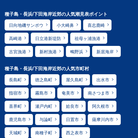
種子島・長浜/下田海岸近郊の人気潮見表ポイント
日向地磯サンポウ
小大崎鼻
喜志鹿崎
高崎港
日立港新堤防
祖母ヶ浦漁港
古宮漁港
新村漁港
鴫野浜
新居海岸
種子島・長浜/下田海岸近郊の人気市町村
長島町
徳之島町
屋久島町
出水市
指宿市
霧島市
奄美市
南さつま市
喜界町
瀬戸内町
姶良市
阿久根市
鹿児島市
与論町
日置市
薩摩川内市
天城町
南種子町
西之表市