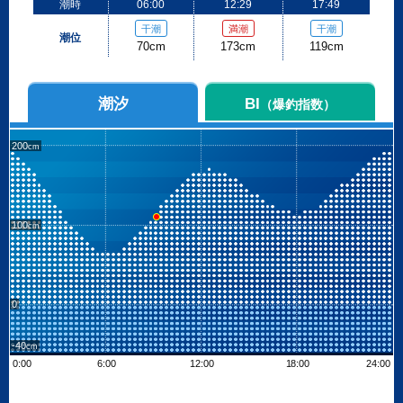
潮時
06:00
12:29
17:49
干潮
満潮
干潮
潮位
70cm
173cm
119cm
潮汐
BI
（爆釣指数）
200
100
0
-40
0:00
6:00
12:00
18:00
24:00
Leaflet
| ©
OpenStreetMap contributors