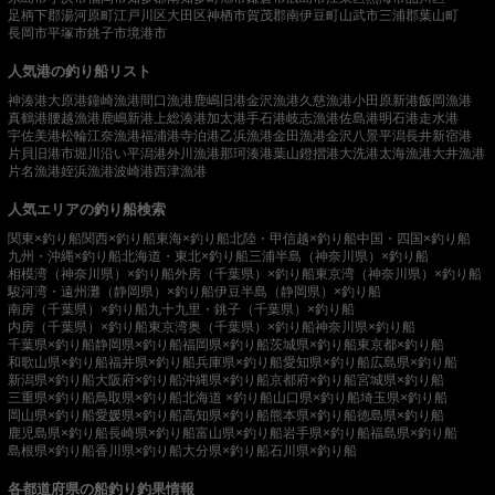
足柄下郡湯河原町
江戸川区
大田区
神栖市
賀茂郡南伊豆町
山武市
三浦郡葉山町
長岡市
平塚市
銚子市
境港市
人気港の釣り船リスト
神湊港
大原港
鐘崎漁港
間口漁港
鹿嶋旧港
金沢漁港
久慈漁港
小田原新港
飯岡漁港
真鶴港
腰越漁港
鹿嶋新港
上総湊港
加太港
手石港
岐志漁港
佐島港
明石港
走水港
宇佐美港
松輪江奈漁港
福浦港
寺泊港
乙浜漁港
金田漁港
金沢八景平潟
長井新宿港
片貝旧港
市堀川沿い
平潟港
外川漁港
那珂湊港
葉山鐙摺港
大洗港
太海漁港
大井漁港
片名漁港
姪浜漁港
波崎港
西津漁港
人気エリアの釣り船検索
関東×釣り船
関西×釣り船
東海×釣り船
北陸・甲信越×釣り船
中国・四国×釣り船
九州・沖縄×釣り船
北海道・東北×釣り船
三浦半島（神奈川県）×釣り船
相模湾（神奈川県）×釣り船
外房（千葉県）×釣り船
東京湾（神奈川県）×釣り船
駿河湾・遠州灘（静岡県）×釣り船
伊豆半島（静岡県）×釣り船
南房（千葉県）×釣り船
九十九里・銚子（千葉県）×釣り船
内房（千葉県）×釣り船
東京湾奥（千葉県）×釣り船
神奈川県×釣り船
千葉県×釣り船
静岡県×釣り船
福岡県×釣り船
茨城県×釣り船
東京都×釣り船
和歌山県×釣り船
福井県×釣り船
兵庫県×釣り船
愛知県×釣り船
広島県×釣り船
新潟県×釣り船
大阪府×釣り船
沖縄県×釣り船
京都府×釣り船
宮城県×釣り船
三重県×釣り船
鳥取県×釣り船
北海道 ×釣り船
山口県×釣り船
埼玉県×釣り船
岡山県×釣り船
愛媛県×釣り船
高知県×釣り船
熊本県×釣り船
徳島県×釣り船
鹿児島県×釣り船
長崎県×釣り船
富山県×釣り船
岩手県×釣り船
福島県×釣り船
島根県×釣り船
香川県×釣り船
大分県×釣り船
石川県×釣り船
各都道府県の船釣り釣果情報