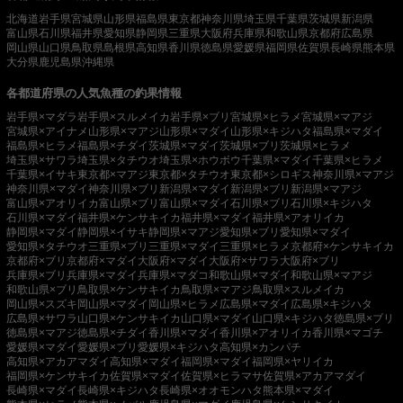
北海道
岩手県
宮城県
山形県
福島県
東京都
神奈川県
埼玉県
千葉県
茨城県
新潟県
富山県
石川県
福井県
愛知県
静岡県
三重県
大阪府
兵庫県
和歌山県
京都府
広島県
岡山県
山口県
鳥取県
島根県
高知県
香川県
徳島県
愛媛県
福岡県
佐賀県
長崎県
熊本県
大分県
鹿児島県
沖縄県
各都道府県の人気魚種の釣果情報
岩手県×マダラ
岩手県×スルメイカ
岩手県×ブリ
宮城県×ヒラメ
宮城県×マアジ
宮城県×アイナメ
山形県×マアジ
山形県×マダイ
山形県×キジハタ
福島県×マダイ
福島県×ヒラメ
福島県×チダイ
茨城県×マダイ
茨城県×ブリ
茨城県×ヒラメ
埼玉県×サワラ
埼玉県×タチウオ
埼玉県×ホウボウ
千葉県×マダイ
千葉県×ヒラメ
千葉県×イサキ
東京都×マアジ
東京都×タチウオ
東京都×シロギス
神奈川県×マアジ
神奈川県×マダイ
神奈川県×ブリ
新潟県×マダイ
新潟県×ブリ
新潟県×マアジ
富山県×アオリイカ
富山県×ブリ
富山県×マダイ
石川県×ブリ
石川県×キジハタ
石川県×マダイ
福井県×ケンサキイカ
福井県×マダイ
福井県×アオリイカ
静岡県×マダイ
静岡県×イサキ
静岡県×マアジ
愛知県×ブリ
愛知県×マダイ
愛知県×タチウオ
三重県×ブリ
三重県×マダイ
三重県×ヒラメ
京都府×ケンサキイカ
京都府×ブリ
京都府×マダイ
大阪府×マダイ
大阪府×サワラ
大阪府×ブリ
兵庫県×ブリ
兵庫県×マダイ
兵庫県×マダコ
和歌山県×マダイ
和歌山県×マアジ
和歌山県×ブリ
鳥取県×ケンサキイカ
鳥取県×マアジ
鳥取県×スルメイカ
岡山県×スズキ
岡山県×マダイ
岡山県×ヒラメ
広島県×マダイ
広島県×キジハタ
広島県×サワラ
山口県×ケンサキイカ
山口県×マダイ
山口県×キジハタ
徳島県×ブリ
徳島県×マアジ
徳島県×チダイ
香川県×マダイ
香川県×アオリイカ
香川県×マゴチ
愛媛県×マダイ
愛媛県×ブリ
愛媛県×キジハタ
高知県×カンパチ
高知県×アカアマダイ
高知県×マダイ
福岡県×マダイ
福岡県×ヤリイカ
福岡県×ケンサキイカ
佐賀県×マダイ
佐賀県×ヒラマサ
佐賀県×アカアマダイ
長崎県×マダイ
長崎県×キジハタ
長崎県×オオモンハタ
熊本県×マダイ