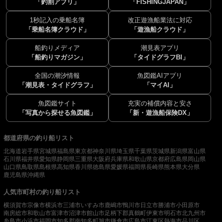
「釣割アプリ」
「FISHINGJAPAN」
1秒記入の乗船名簿
改正遊漁船業法に対応
「乗船名簿クラウド」
「遊漁船クラウド」
船釣りメディア
潮見表アプリ
「船釣りマガジン」
「タイドグラフBI」
全国の潮汐情報
魚図鑑AIアプリ
「潮見表・タイドグラフ」
「マイAI」
魚図鑑サイト
充実の補償内容と安さ
「写真から探せる魚図鑑」
「新・遊漁船保険DX」
都道府県の釣り船リスト
北海道
岩手県
宮城県
福島県
東京都
神奈川県
埼玉県
千葉県
茨城県
新潟県
富山県
石川県
福井県
愛知県
静岡県
三重県
大阪府
兵庫県
和歌山県
京都府
広島県
岡山県
山口県
鳥取県
島根県
高知県
香川県
徳島県
愛媛県
福岡県
長崎県
熊本県
大分県
鹿児島県
沖縄県
人気市町村の釣り船リスト
横須賀市
宗像市
横浜市
三浦市
いすみ市
鹿嶋市
鴨川市
日立市
勝浦市
小田原市
南房総市
和歌山市
富津市
沼津市
館山市
足柄下郡真鶴町
伊東市
明石市
北九州市
糸島市
小浜市
福岡市
知多郡南知多町
旭市
鎌倉市
広島市
江東区
熱海市
品川区