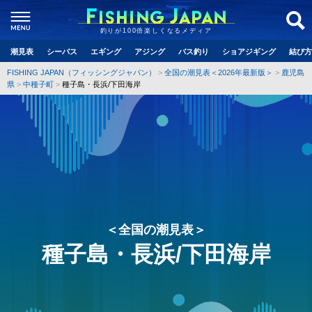
釣りが100倍楽しくなるメディア
潮見表
シーバス
エギング
アジング
バス釣り
ショアジギング
結び方
FISHING JAPAN（フィッシングジャパン）
全国の潮見表＜2026年最新版＞
鹿児島
県
中種子町
種子島・長浜/下田海岸
＜全国の潮見表＞
種子島・長浜/下田海岸