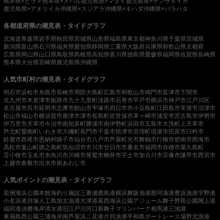
熊本県×ヒラメ
熊本県×メバル
鹿児島県×マダイ
鹿児島県×ケンサキイカ
鹿児島県×アオリイカ
沖縄県×スジアラ
沖縄県×キハダ
沖縄県×バラハタ
各都道府県の潮見表・タイドグラフ
北海道
青森県
岩手県
秋田県
宮城県
山形県
福島県
東京都
神奈川県
千葉県
茨城県
新潟県
富山県
石川県
福井県
愛知県
静岡県
三重県
大阪府
兵庫県
和歌山県
京都府
広島県
岡山県
山口県
鳥取県
島根県
高知県
香川県
徳島県
愛媛県
福岡県
佐賀県
長崎県
熊本県
大分県
宮崎県
鹿児島県
沖縄県
人気市町村の潮見表・タイドグラフ
明石市
浜松市
糸島市
長崎市
周防大島町
広島市
和歌山市
鳴門市
富津市
下関市
北九州市
木更津市
姫路市
九十九里町
淡路市
石巻市
平戸市
横浜市
神戸市
江戸川区
名古屋市
呉市
延岡市
志摩市
館山市
平塚市
四日市市
小豆島町
江田島市
常滑市
沼津市
松山市
福山市
横須賀市
唐津市
津市
長島町
佐世保市
茅ヶ崎市
浦安市
宮古島市
伊勢市
伊万里市
天草市
今治市
南知多町
勝浦市
南伊勢町
浜田市
五島市
大洗町
上天草市
芦北町
愛南町
いわき市
大磯町
長門市
千葉市
焼津市
亘理町
境港市
田原市
臼杵市
鈴鹿市
西尾市
恩納村
銚子市
仙台市
八戸市
芦屋町
光市
舞鶴市
行橋市
碧南市
西海市
高松市
葉山町
徳之島町
気仙沼市
市川市
廿日市市
桑名市
福岡市
赤穂市
屋久島町
苫小牧市
玉名市
糸魚川市
川崎市
尾鷲市
柳井市
宇土市
加古川市
宗像市
諫早市
西宮市
上越市
倉敷市
出水市
南あわじ市
人気ポイントの潮見表・タイドグラフ
若洲海浜公園
本牧海釣り施設
三番瀬
鹿島港
横浜
舞阪漁港
那珂湊港
豊浜漁港
宇野港
小名浜港
貝塚人工島
加太漁港
大津港
葛西海浜公園
アジュール舞子
野島公園
閖上港
福田港
須磨海岸
清水港
旧江戸川河口
新舞子マリンパーク
相馬港
三池港
東扇島西公園
三浦海岸
南芦屋浜
二見港
片貝漁港
平和島ボートレース場
野北漁港