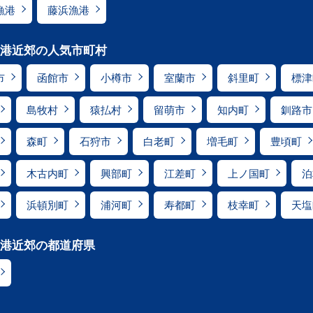
漁港
藤浜漁港
港近郊の人気市町村
市
函館市
小樽市
室蘭市
斜里町
標津
島牧村
猿払村
留萌市
知内町
釧路市
森町
石狩市
白老町
増毛町
豊頃町
木古内町
興部町
江差町
上ノ国町
泊
浜頓別町
浦河町
寿都町
枝幸町
天塩
港近郊の都道府県