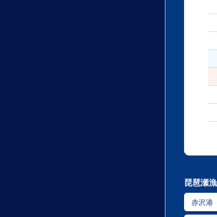
琵琶瀬漁
赤沢港