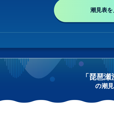
潮見表を
「琵琶瀬
の潮見