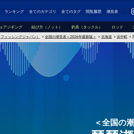
ランキング
全てのカテゴリ
全てのタグ
閲覧履歴
潮見表
ョアジギング
結び方（ノット）
釣具（タックル）
ロッド
PAN（フィッシングジャパン）
>
全国の潮見表＜2026年最新版＞
>
北海道
>
浜中町
>
＜全国の