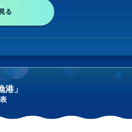
見る
漁港」
表