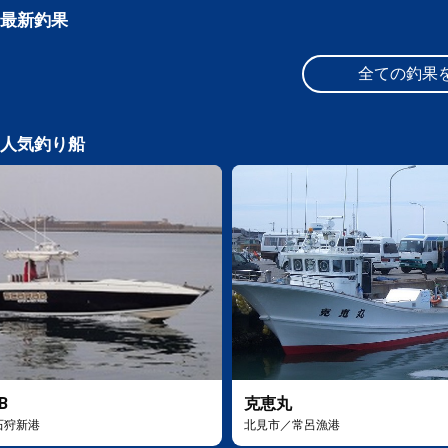
最新釣果
全ての釣果
人気釣り船
B
克恵丸
石狩新港
北見市／常呂漁港