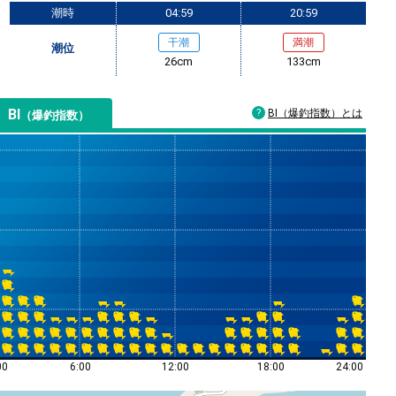
潮時
04:59
20:59
干潮
満潮
潮位
26cm
133cm
BI
BI（爆釣指数）とは
（爆釣指数）
00
6:00
12:00
18:00
24:00