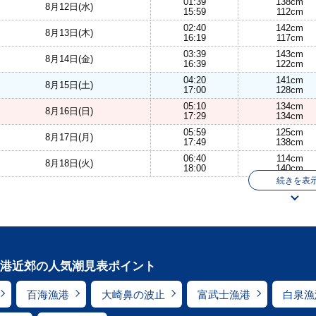
01:39
138cm
8月12日(水)
15:59
112cm
02:40
142cm
8月13日(木)
16:19
117cm
03:39
143cm
8月14日(金)
16:39
122cm
04:20
141cm
8月15日(土)
17:00
128cm
05:10
134cm
8月16日(日)
17:29
134cm
05:59
125cm
8月17日(月)
17:49
138cm
06:40
114cm
8月18日(火)
18:00
140cm
続きを表
港近郊の人気潮見表ポイント
百海漁港
大崎鼻の波止
富武士漁港
白泉漁