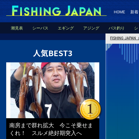
HOME
新着
潮見表
シーバス
エギング
アジング
バス釣り
シ
FISHING JA
人気BEST3
南房まで群れ拡大 今こそ乗せま
くれ！ スルメ絶好期突入へ