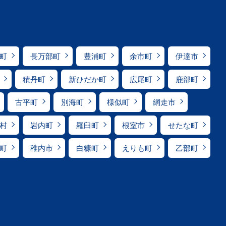
町
長万部町
豊浦町
余市町
伊達市
積丹町
新ひだか町
広尾町
鹿部町
古平町
別海町
様似町
網走市
村
岩内町
羅臼町
根室市
せたな町
町
稚内市
白糠町
えりも町
乙部町