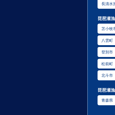
長清水
琵琶瀬漁
苫小牧
八雲町
登別市
松前町
北斗市
琵琶瀬漁
青森県