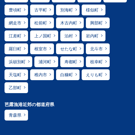
豊頃町
古平町
別海町
様似町
網走市
松前町
木古内町
興部町
江差町
上ノ国町
泊村
岩内町
羅臼町
根室市
せたな町
北斗市
浜頓別町
浦河町
寿都町
枝幸町
天塩町
稚内市
白糠町
えりも町
乙部町
芭露漁港近郊の都道府県
青森県