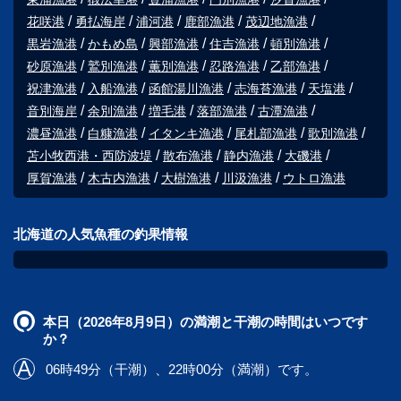
花咲港
勇払海岸
浦河港
鹿部漁港
茂辺地漁港
黒岩漁港
かもめ島
興部漁港
住吉漁港
頓別漁港
砂原漁港
鷲別漁港
薫別漁港
忍路漁港
乙部漁港
祝津漁港
入船漁港
函館湯川漁港
志海苔漁港
天塩港
音別海岸
余別漁港
増毛港
落部漁港
古潭漁港
濃昼漁港
白糠漁港
イタンキ漁港
尾札部漁港
歌別漁港
苫小牧西港・西防波堤
散布漁港
静内漁港
大磯港
厚賀漁港
木古内漁港
大樹漁港
川汲漁港
ウトロ漁港
北海道の人気魚種の釣果情報
本日（2026年8月9日）の満潮と干潮の時間はいつです
か？
06時49分（干潮）、22時00分（満潮）です。