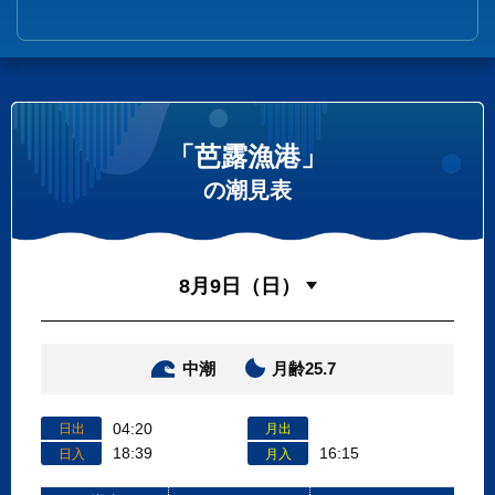
「芭露漁港」
の潮見表
中潮
月齢25.7
04:20
日出
月出
18:39
16:15
日入
月入