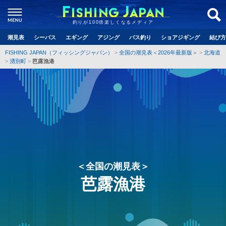
釣りが100倍楽しくなるメディア
潮見表
シーバス
エギング
アジング
バス釣り
ショアジギング
結び方
FISHING JAPAN（フィッシングジャパン）
全国の潮見表＜2026年最新版＞
北海道
湧別町
芭露漁港
＜全国の潮見表＞
芭露漁港