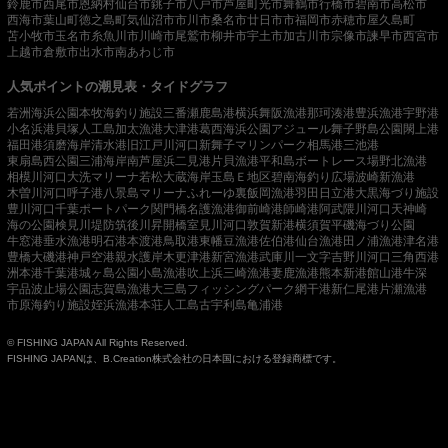
鈴鹿市
西尾市
恩納村
仙台市
銚子市
八戸市
芦屋町
光市
舞鶴市
行橋市
碧南市
高松市
西海市
葉山町
徳之島町
気仙沼市
市川市
桑名市
廿日市市
福岡市
赤穂市
屋久島町
苫小牧市
玉名市
糸魚川市
川崎市
尾鷲市
柳井市
宇土市
加古川市
宗像市
諫早市
西宮市
上越市
倉敷市
出水市
南あわじ市
人気ポイントの潮見表・タイドグラフ
若洲海浜公園
本牧海釣り施設
三番瀬
鹿島港
横浜
舞阪漁港
那珂湊港
豊浜漁港
宇野港
小名浜港
貝塚人工島
加太漁港
大津港
葛西海浜公園
アジュール舞子
野島公園
閖上港
福田港
須磨海岸
清水港
旧江戸川河口
新舞子マリンパーク
相馬港
三池港
東扇島西公園
三浦海岸
南芦屋浜
二見港
片貝漁港
平和島ボートレース場
野北漁港
相模川河口
大洗マリーナ
若松
大蔵海岸
玉島Ｅ地区
碧南海釣り広場
波崎新漁港
木曽川河口
呼子港
八景島マリーナ
ふれーゆ裏
飯岡漁港
羽田
日立港
大黒海づり施設
豊川河口
千葉ポートパーク
関門橋
名護漁港
御前崎港
師崎港
阿武隈川河口
天神崎
海の公園
検見川堤防
筑後川昇開橋
室見川河口
敦賀新港
横須賀
平磯海づり公園
牛窓港
垂水漁港
明石港
本渡港
鳥取港
東幡豆漁港
佐伯港
仙台漁港
田ノ浦漁港
津名港
豊橋
大磯港
神戸空港親水護岸
木更津港
新宮漁港
武庫川一文字
吉野川河口
三角西港
洲本港
千葉港
城ヶ島公園
小島漁港
吹上浜
三崎漁港
妻鹿漁港
熊本新港
館山港
牛深
宇品波止場公園
志賀島漁港
大三島フィッシングパーク
網干港
新仁尾港
片瀬漁港
市原海釣り施設
姪浜漁港
本荘人工島
古宇利島
亀浦港
© FISHING JAPAN All Rights Reserved.
FISHING JAPANは、B.Creation株式会社の日本国における登録商標です。