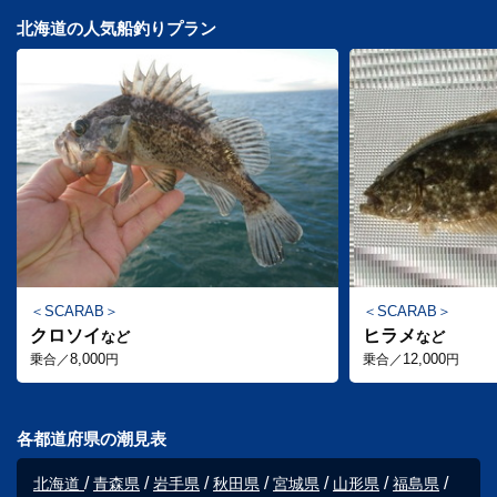
北海道の人気船釣りプラン
SCARAB
SCARAB
クロソイ
ヒラメ
など
など
8,000
12,000
乗合／
円
乗合／
円
各都道府県の潮見表
北海道
青森県
岩手県
秋田県
宮城県
山形県
福島県