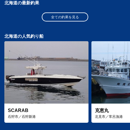
北海道の最新釣果
全ての釣果を見る
北海道の人気釣り船
SCARAB
克恵丸
石狩市／石狩新港
北見市／常呂漁港