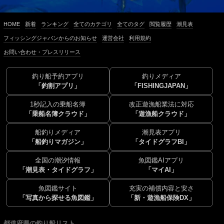
HOME
新着
ランキング
全てのカテゴリ
全てのタグ
閲覧履歴
潮見表
フィッシングジャパンからのお知らせ
運営会社
利用規約
お問い合わせ・プレスリリース
釣り船予約アプリ
釣りメディア
「釣割アプリ」
「FISHINGJAPAN」
1秒記入の乗船名簿
改正遊漁船業法に対応
「乗船名簿クラウド」
「遊漁船クラウド」
船釣りメディア
潮見表アプリ
「船釣りマガジン」
「タイドグラフBI」
全国の潮汐情報
魚図鑑AIアプリ
「潮見表・タイドグラフ」
「マイAI」
魚図鑑サイト
充実の補償内容と安さ
「写真から探せる魚図鑑」
「新・遊漁船保険DX」
都道府県の釣り船リスト