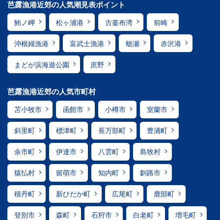
芭露漁港近郊の人気潮見表ポイント
鮪ノ岬
松ヶ浦港
古釜布湾
前崎
沖根婦漁港
富武士漁港
蛎瀬
赤沢港
まどが浜海遊公園
庶野
芭露漁港近郊の人気市町村
苫小牧市
函館市
小樽市
室蘭市
斜里町
標津町
長万部町
豊浦町
余市町
伊達市
八雲町
島牧村
猿払村
留萌市
知内町
釧路市
積丹町
新ひだか町
広尾町
鹿部町
登別市
森町
石狩市
白老町
増毛町