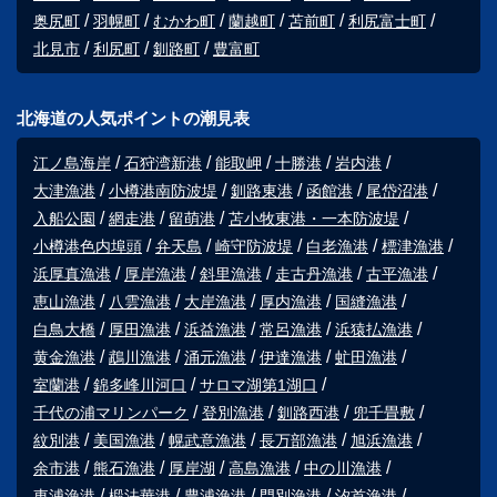
奥尻町
羽幌町
むかわ町
蘭越町
苫前町
利尻富士町
北見市
利尻町
釧路町
豊富町
北海道の人気ポイントの潮見表
江ノ島海岸
石狩湾新港
能取岬
十勝港
岩内港
大津漁港
小樽港南防波堤
釧路東港
函館港
尾岱沼港
入船公園
網走港
留萌港
苫小牧東港・一本防波堤
小樽港色内埠頭
弁天島
崎守防波堤
白老漁港
標津漁港
浜厚真漁港
厚岸漁港
斜里漁港
走古丹漁港
古平漁港
恵山漁港
八雲漁港
大岸漁港
厚内漁港
国縫漁港
白鳥大橋
厚田漁港
浜益漁港
常呂漁港
浜猿払漁港
黄金漁港
鵡川漁港
涌元漁港
伊達漁港
虻田漁港
室蘭港
錦多峰川河口
サロマ湖第1湖口
千代の浦マリンパーク
登別漁港
釧路西港
兜千畳敷
紋別港
美国漁港
幌武意漁港
長万部漁港
旭浜漁港
余市港
熊石漁港
厚岸湖
高島漁港
中の川漁港
東浦漁港
椴法華港
豊浦漁港
門別漁港
汐首漁港