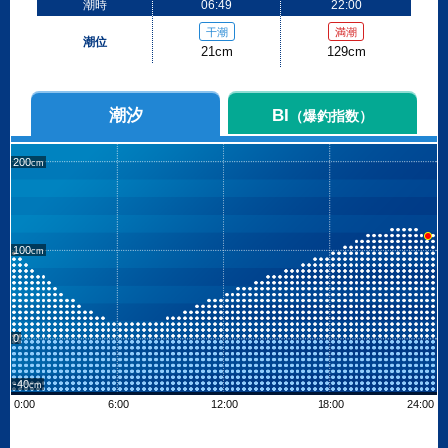
潮時
06:49
22:00
干潮
満潮
潮位
21cm
129cm
潮汐
BI
（爆釣指数）
200
100
0
-40
0:00
6:00
12:00
18:00
24:00
Leaflet
| ©
OpenStreetMap contributors