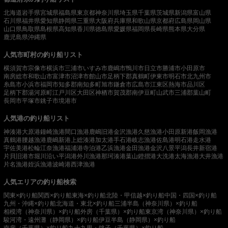
北海道
岩手県
宮城県
福島県
東京都
神奈川県
埼玉県
千葉県
茨城県
新潟県
富山県
石川県
福井県
愛知県
静岡県
三重県
大阪府
兵庫県
和歌山県
京都府
広島県
岡山県
山口県
鳥取県
島根県
高知県
香川県
徳島県
愛媛県
福岡県
長崎県
熊本県
大分県
鹿児島県
沖縄県
人気市町村の釣り船リスト
横須賀市
宗像市
横浜市
三浦市
いすみ市
鹿嶋市
鴨川市
日立市
勝浦市
小田原市
南房総市
和歌山市
富津市
沼津市
館山市
足柄下郡真鶴町
伊東市
明石市
北九州市
糸島市
小浜市
福岡市
知多郡南知多町
旭市
鎌倉市
広島市
江東区
熱海市
品川区
足柄下郡湯河原町
江戸川区
大田区
神栖市
賀茂郡南伊豆町
山武市
三浦郡葉山町
長岡市
平塚市
銚子市
境港市
人気港の釣り船リスト
神湊港
大原港
鐘崎漁港
間口漁港
鹿嶋旧港
金沢漁港
久慈漁港
小田原新港
飯岡漁港
真鶴港
腰越漁港
鹿嶋新港
上総湊港
加太港
手石港
岐志漁港
佐島港
明石港
走水港
宇佐美港
松輪江奈漁港
福浦港
寺泊港
乙浜漁港
金田漁港
金沢八景平潟
長井新宿港
片貝旧港
市堀川沿い
平潟港
外川漁港
那珂湊港
葉山鐙摺港
大洗港
太海漁港
大井漁港
片名漁港
姪浜漁港
波崎港
西津漁港
人気エリアの釣り船検索
関東×釣り船
関西×釣り船
東海×釣り船
北陸・甲信越×釣り船
中国・四国×釣り船
九州・沖縄×釣り船
北海道・東北×釣り船
三浦半島（神奈川県）×釣り船
相模湾（神奈川県）×釣り船
外房（千葉県）×釣り船
東京湾（神奈川県）×釣り船
駿河湾・遠州灘（静岡県）×釣り船
伊豆半島（静岡県）×釣り船
南房（千葉県）×釣り船
九十九里・銚子（千葉県）×釣り船