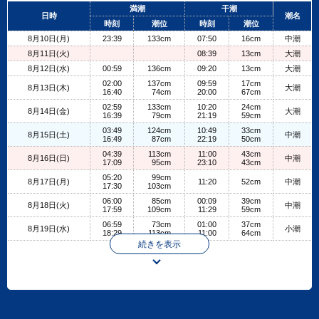
+
満潮
干潮
日時
潮名
−
時刻
潮位
時刻
潮位
8月10日(月)
23:39
133cm
07:50
16cm
中潮
8月11日(火)
08:39
13cm
大潮
8月12日(水)
00:59
136cm
09:20
13cm
大潮
02:00
137cm
09:59
17cm
8月13日(木)
大潮
16:40
74cm
20:00
67cm
02:59
133cm
10:20
24cm
8月14日(金)
大潮
16:39
79cm
21:19
59cm
03:49
124cm
10:49
33cm
8月15日(土)
中潮
16:49
87cm
22:19
50cm
04:39
113cm
11:00
43cm
8月16日(日)
中潮
17:09
95cm
23:10
43cm
05:20
99cm
8月17日(月)
11:20
52cm
中潮
17:30
103cm
06:00
85cm
00:09
39cm
8月18日(火)
中潮
17:59
109cm
11:29
59cm
06:59
73cm
01:00
37cm
8月19日(水)
小潮
18:29
113cm
11:00
64cm
続きを表示