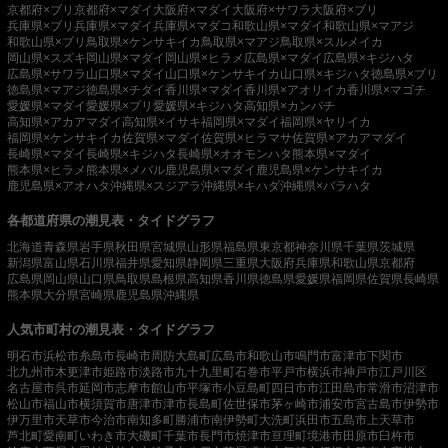
京都府×ブリ
京都府×マダイ
大阪府×マダイ
大阪府×サワラ
大阪府×ブリ
兵庫県×ブリ
兵庫県×マダイ
兵庫県×マダコ
和歌山県×マダイ
和歌山県×マアジ
和歌山県×ブリ
鳥取県×ケンサキイカ
鳥取県×マアジ
鳥取県×スルメイカ
岡山県×スズキ
岡山県×マダイ
岡山県×ヒラメ
広島県×マダイ
広島県×キジハタ
広島県×サワラ
山口県×マダイ
山口県×ケンサキイカ
山口県×キジハタ
徳島県×ブリ
徳島県×マアジ
徳島県×チダイ
香川県×マダイ
香川県×アオリイカ
香川県×マゴチ
愛媛県×マダイ
愛媛県×ブリ
愛媛県×キジハタ
高知県×カンパチ
高知県×アカアマダイ
高知県×イサキ
福岡県×マダイ
福岡県×ヤリイカ
福岡県×ケンサキイカ
佐賀県×マダイ
佐賀県×ヒラマサ
佐賀県×アカアマダイ
長崎県×マダイ
長崎県×キジハタ
長崎県×オオモンハタ
熊本県×マダイ
熊本県×ヒラメ
熊本県×メバル
鹿児島県×マダイ
鹿児島県×ケンサキイカ
鹿児島県×アオハタ
沖縄県×スジアラ
沖縄県×キハダ
沖縄県×バラハタ
各都道府県の潮見表・タイドグラフ
北海道
青森県
岩手県
秋田県
宮城県
山形県
福島県
東京都
神奈川県
千葉県
茨城県
新潟県
富山県
石川県
福井県
愛知県
静岡県
三重県
大阪府
兵庫県
和歌山県
京都府
広島県
岡山県
山口県
鳥取県
島根県
高知県
香川県
徳島県
愛媛県
福岡県
佐賀県
長崎県
熊本県
大分県
宮崎県
鹿児島県
沖縄県
人気市町村の潮見表・タイドグラフ
明石市
浜松市
糸島市
長崎市
周防大島町
広島市
和歌山市
鳴門市
富津市
下関市
北九州市
木更津市
姫路市
淡路市
九十九里町
石巻市
平戸市
横浜市
神戸市
江戸川区
名古屋市
呉市
延岡市
志摩市
館山市
平塚市
小豆島町
四日市市
江田島市
常滑市
沼津市
松山市
福山市
横須賀市
唐津市
津市
長島町
佐世保市
茅ヶ崎市
浦安市
宮古島市
伊勢市
伊万里市
天草市
今治市
南知多町
勝浦市
南伊勢町
大洗町
浜田市
五島市
上天草市
芦北町
愛南町
いわき市
大磯町
千葉市
長門市
焼津市
亘理町
境港市
田原市
臼杵市