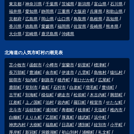
東京都
神奈川県
千葉県
茨城県
新潟県
富山県
石川県
福井県
愛知県
静岡県
三重県
大阪府
兵庫県
和歌山県
京都府
広島県
岡山県
山口県
鳥取県
島根県
高知県
香川県
徳島県
愛媛県
福岡県
佐賀県
長崎県
熊本県
大分県
宮崎県
鹿児島県
沖縄県
北海道の人気市町村の潮見表
苫小牧市
函館市
小樽市
室蘭市
斜里町
標津町
長万部町
豊浦町
余市町
伊達市
八雲町
島牧村
猿払村
留萌市
知内町
釧路市
積丹町
新ひだか町
広尾町
鹿部町
登別市
森町
石狩市
白老町
増毛町
豊頃町
古平町
別海町
様似町
網走市
松前町
木古内町
興部町
江差町
上ノ国町
泊村
岩内町
羅臼町
根室市
せたな町
北斗市
浜頓別町
浦河町
寿都町
枝幸町
天塩町
稚内市
白糠町
えりも町
乙部町
厚真町
雄武町
浜中町
神恵内村
大樹町
福島町
日高町
湧別町
紋別市
小平町
厚岸町
新冠町
洞爺湖町
初山別村
浦幌町
礼文町