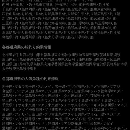
内房（千葉県）×釣り船
東京湾奥（千葉県）×釣り船
神奈川県×釣り船
千葉県×釣り船
静岡県×釣り船
福岡県×釣り船
茨城県×釣り船
東京都×釣り船
和歌山県×釣り船
福井県×釣り船
兵庫県×釣り船
愛知県×釣り船
広島県×釣り船
新潟県×釣り船
大阪府×釣り船
沖縄県×釣り船
京都府×釣り船
宮城県×釣り船
三重県×釣り船
鳥取県×釣り船
北海道 ×釣り船
山口県×釣り船
埼玉県×釣り船
岡山県×釣り船
愛媛県×釣り船
高知県×釣り船
熊本県×釣り船
徳島県×釣り船
鹿児島県×釣り船
長崎県×釣り船
富山県×釣り船
岩手県×釣り船
福島県×釣り船
島根県×釣り船
香川県×釣り船
大分県×釣り船
石川県×釣り船
各都道府県の船釣り釣果情報
北海道
岩手県
宮城県
山形県
福島県
東京都
神奈川県
埼玉県
千葉県
茨城県
新潟県
富山県
石川県
福井県
愛知県
静岡県
三重県
大阪府
兵庫県
和歌山県
京都府
広島県
岡山県
山口県
鳥取県
島根県
高知県
香川県
徳島県
愛媛県
福岡県
佐賀県
長崎県
熊本県
大分県
鹿児島県
沖縄県
各都道府県の人気魚種の釣果情報
岩手県×マダラ
岩手県×スルメイカ
岩手県×ブリ
宮城県×ヒラメ
宮城県×マアジ
宮城県×アイナメ
山形県×マアジ
山形県×マダイ
山形県×キジハタ
福島県×マダイ
福島県×ヒラメ
福島県×チダイ
茨城県×マダイ
茨城県×ブリ
茨城県×ヒラメ
埼玉県×サワラ
埼玉県×タチウオ
埼玉県×ホウボウ
千葉県×マダイ
千葉県×ヒラメ
千葉県×イサキ
東京都×マアジ
東京都×タチウオ
東京都×シロギス
神奈川県×マアジ
神奈川県×マダイ
神奈川県×ブリ
新潟県×マダイ
新潟県×ブリ
新潟県×マアジ
富山県×アオリイカ
富山県×ブリ
富山県×マダイ
石川県×ブリ
石川県×キジハタ
石川県×マダイ
福井県×ケンサキイカ
福井県×マダイ
福井県×アオリイカ
静岡県×マダイ
静岡県×イサキ
静岡県×マアジ
愛知県×ブリ
愛知県×マダイ
愛知県×タチウオ
三重県×ブリ
三重県×マダイ
三重県×ヒラメ
京都府×ケンサキイカ