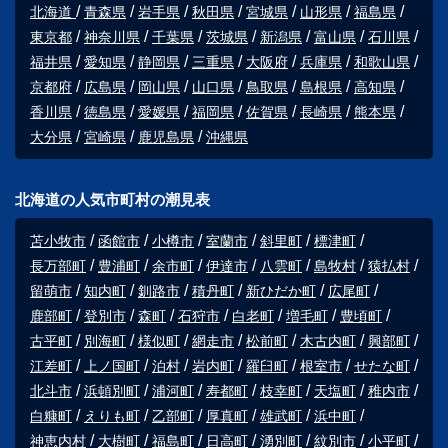
北海道
青森県
岩手県
秋田県
宮城県
山形県
福島県
東京都
神奈川県
千葉県
茨城県
新潟県
富山県
石川県
福井県
愛知県
静岡県
三重県
大阪府
兵庫県
和歌山県
京都府
広島県
岡山県
山口県
鳥取県
島根県
高知県
香川県
徳島県
愛媛県
福岡県
佐賀県
長崎県
熊本県
大分県
宮崎県
鹿児島県
沖縄県
北海道の人気市町村の潮見表
苫小牧市
函館市
小樽市
室蘭市
斜里町
標津町
長万部町
豊浦町
余市町
伊達市
八雲町
島牧村
猿払村
留萌市
知内町
釧路市
積丹町
新ひだか町
広尾町
鹿部町
登別市
森町
石狩市
白老町
増毛町
豊頃町
古平町
別海町
様似町
網走市
松前町
木古内町
興部町
江差町
上ノ国町
泊村
岩内町
羅臼町
根室市
せたな町
北斗市
浜頓別町
浦河町
寿都町
枝幸町
天塩町
稚内市
白糠町
えりも町
乙部町
厚真町
雄武町
浜中町
神恵内村
大樹町
福島町
日高町
湧別町
紋別市
小平町