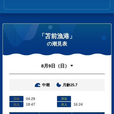
「苫前漁港」
の潮見表
中潮
月齢25.7
04:29
日出
月出
18:47
16:24
日入
月入