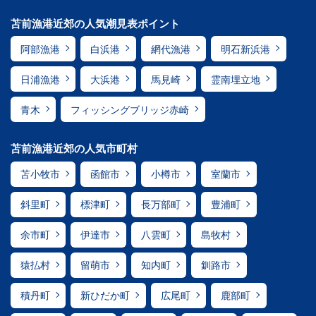
苫前漁港近郊の人気潮見表ポイント
阿部漁港
白浜港
網代漁港
明石新浜港
日浦漁港
大浜港
馬見崎
霊南埋立地
青木
フィッシングブリッジ赤崎
苫前漁港近郊の人気市町村
苫小牧市
函館市
小樽市
室蘭市
斜里町
標津町
長万部町
豊浦町
余市町
伊達市
八雲町
島牧村
猿払村
留萌市
知内町
釧路市
積丹町
新ひだか町
広尾町
鹿部町