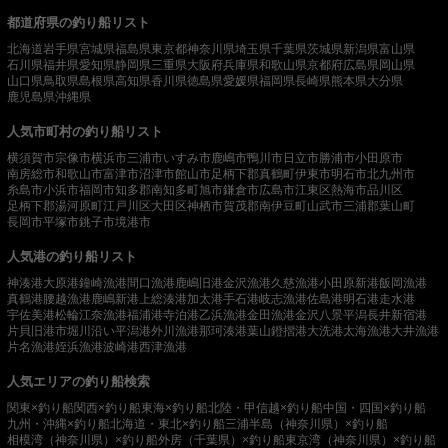
都道府県の釣り船リスト
北海道
岩手県
宮城県
福島県
東京都
神奈川県
埼玉県
千葉県
茨城県
新潟県
富山県
石川県
福井県
愛知県
静岡県
三重県
大阪府
兵庫県
和歌山県
京都府
広島県
岡山県
山口県
鳥取県
島根県
高知県
香川県
徳島県
愛媛県
福岡県
長崎県
熊本県
大分県
鹿児島県
沖縄県
人気市町村の釣り船リスト
横須賀市
宗像市
横浜市
三浦市
いすみ市
鹿嶋市
鴨川市
日立市
勝浦市
小田原市
南房総市
和歌山市
富津市
沼津市
館山市
足柄下郡真鶴町
伊東市
明石市
北九州市
糸島市
小浜市
福岡市
知多郡南知多町
旭市
鎌倉市
広島市
江東区
熱海市
品川区
足柄下郡湯河原町
江戸川区
大田区
神栖市
賀茂郡南伊豆町
山武市
三浦郡葉山町
長岡市
平塚市
銚子市
境港市
人気港の釣り船リスト
神湊港
大原港
鐘崎漁港
間口漁港
鹿嶋旧港
金沢漁港
久慈漁港
小田原新港
飯岡漁港
真鶴港
腰越漁港
鹿嶋新港
上総湊港
加太港
手石港
岐志漁港
佐島港
明石港
走水港
宇佐美港
松輪江奈漁港
福浦港
寺泊港
乙浜漁港
金田漁港
金沢八景平潟
長井新宿港
片貝旧港
市堀川沿い
平潟港
外川漁港
那珂湊港
葉山鐙摺港
大洗港
太海漁港
大井漁港
片名漁港
姪浜漁港
波崎港
西津漁港
人気エリアの釣り船検索
関東×釣り船
関西×釣り船
東海×釣り船
北陸・甲信越×釣り船
中国・四国×釣り船
九州・沖縄×釣り船
北海道・東北×釣り船
三浦半島（神奈川県）×釣り船
相模湾（神奈川県）×釣り船
外房（千葉県）×釣り船
東京湾（神奈川県）×釣り船