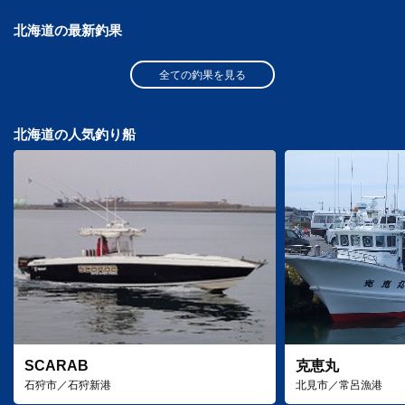
北海道の最新釣果
全ての釣果を見る
北海道の人気釣り船
SCARAB
克恵丸
石狩市／石狩新港
北見市／常呂漁港