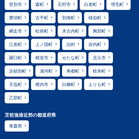
登別市
森町
石狩市
白老町
増毛町
豊頃町
古平町
別海町
様似町
網走市
松前町
木古内町
興部町
江差町
上ノ国町
泊村
岩内町
羅臼町
根室市
せたな町
北斗市
浜頓別町
浦河町
寿都町
枝幸町
天塩町
稚内市
白糠町
えりも町
乙部町
苫前漁港近郊の都道府県
青森県