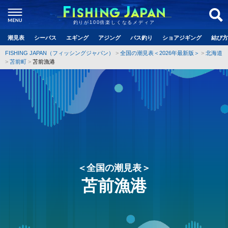
釣りが100倍楽しくなるメディア
潮見表
シーバス
エギング
アジング
バス釣り
ショアジギング
結び方
FISHING JAPAN（フィッシングジャパン）
全国の潮見表＜2026年最新版＞
北海道
苫前町
苫前漁港
＜全国の潮見表＞
苫前漁港