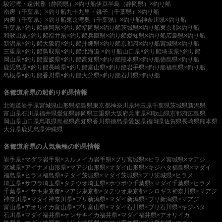
駿河湾・遠州灘（静岡県）×釣り船
伊豆半島（静岡県）×釣り船
南房（千葉県）×釣り船
九十九里・銚子（千葉県）×釣り船
内房（千葉県）×釣り船
東京湾奥（千葉県）×釣り船
神奈川県×釣り船
千葉県×釣り船
静岡県×釣り船
福岡県×釣り船
茨城県×釣り船
東京都×釣り船
和歌山県×釣り船
福井県×釣り船
兵庫県×釣り船
愛知県×釣り船
広島県×釣り船
新潟県×釣り船
大阪府×釣り船
沖縄県×釣り船
京都府×釣り船
宮城県×釣り船
三重県×釣り船
鳥取県×釣り船
北海道 ×釣り船
山口県×釣り船
埼玉県×釣り船
岡山県×釣り船
愛媛県×釣り船
高知県×釣り船
熊本県×釣り船
徳島県×釣り船
鹿児島県×釣り船
長崎県×釣り船
富山県×釣り船
岩手県×釣り船
福島県×釣り船
島根県×釣り船
香川県×釣り船
大分県×釣り船
石川県×釣り船
各都道府県の船釣り釣果情報
北海道
岩手県
宮城県
山形県
福島県
東京都
神奈川県
埼玉県
千葉県
茨城県
新潟県
富山県
石川県
福井県
愛知県
静岡県
三重県
大阪府
兵庫県
和歌山県
京都府
広島県
岡山県
山口県
鳥取県
島根県
高知県
香川県
徳島県
愛媛県
福岡県
佐賀県
長崎県
熊本県
大分県
鹿児島県
沖縄県
各都道府県の人気魚種の釣果情報
岩手県×マダラ
岩手県×スルメイカ
岩手県×ブリ
宮城県×ヒラメ
宮城県×マアジ
宮城県×アイナメ
山形県×マアジ
山形県×マダイ
山形県×キジハタ
福島県×マダイ
福島県×ヒラメ
福島県×チダイ
茨城県×マダイ
茨城県×ブリ
茨城県×ヒラメ
埼玉県×サワラ
埼玉県×タチウオ
埼玉県×ホウボウ
千葉県×マダイ
千葉県×ヒラメ
千葉県×イサキ
東京都×マアジ
東京都×タチウオ
東京都×シロギス
神奈川県×マアジ
神奈川県×マダイ
神奈川県×ブリ
新潟県×マダイ
新潟県×ブリ
新潟県×マアジ
富山県×アオリイカ
富山県×ブリ
富山県×マダイ
石川県×ブリ
石川県×キジハタ
石川県×マダイ
福井県×ケンサキイカ
福井県×マダイ
福井県×アオリイカ