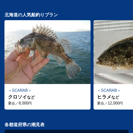
北海道の人気船釣りプラン
SCARAB
SCARAB
クロソイ
ヒラメ
など
など
8,000
12,000
乗合／
円
乗合／
円
各都道府県の潮見表