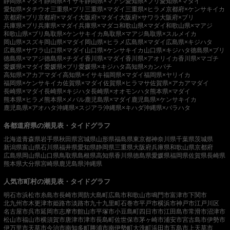
静岡県×マダイ
静岡県×イサキ
静岡県×マアジ
愛知県×ブリ
愛知県×マダイ
愛知県×タチウオ
三重県×ブリ
三重県×マダイ
三重県×ヒラメ
京都府×ケンサキイカ
京都府×ブリ
京都府×マダイ
大阪府×マダイ
大阪府×サワラ
大阪府×ブリ
兵庫県×ブリ
兵庫県×マダイ
兵庫県×マダコ
和歌山県×マダイ
和歌山県×マアジ
和歌山県×ブリ
鳥取県×ケンサキイカ
鳥取県×マアジ
鳥取県×スルメイカ
岡山県×スズキ
岡山県×マダイ
岡山県×ヒラメ
広島県×マダイ
広島県×キジハタ
広島県×サワラ
山口県×マダイ
山口県×ケンサキイカ
山口県×キジハタ
徳島県×ブリ
徳島県×マアジ
徳島県×チダイ
香川県×マダイ
香川県×アオリイカ
香川県×マゴチ
愛媛県×マダイ
愛媛県×ブリ
愛媛県×キジハタ
高知県×カンパチ
高知県×アカアマダイ
高知県×イサキ
福岡県×マダイ
福岡県×ヤリイカ
福岡県×ケンサキイカ
佐賀県×マダイ
佐賀県×ヒラマサ
佐賀県×アカアマダイ
長崎県×マダイ
長崎県×キジハタ
長崎県×オオモンハタ
熊本県×マダイ
熊本県×ヒラメ
熊本県×メバル
鹿児島県×マダイ
鹿児島県×ケンサキイカ
鹿児島県×アオハタ
沖縄県×スジアラ
沖縄県×キハダ
沖縄県×バラハタ
各都道府県の潮見表・タイドグラフ
北海道
青森県
岩手県
秋田県
宮城県
山形県
福島県
東京都
神奈川県
千葉県
茨城県
新潟県
富山県
石川県
福井県
愛知県
静岡県
三重県
大阪府
兵庫県
和歌山県
京都府
広島県
岡山県
山口県
鳥取県
島根県
高知県
香川県
徳島県
愛媛県
福岡県
佐賀県
長崎県
熊本県
大分県
宮崎県
鹿児島県
沖縄県
人気市町村の潮見表・タイドグラフ
明石市
浜松市
糸島市
長崎市
周防大島町
広島市
和歌山市
鳴門市
富津市
下関市
北九州市
木更津市
姫路市
淡路市
九十九里町
石巻市
平戸市
横浜市
神戸市
江戸川区
名古屋市
呉市
延岡市
志摩市
館山市
平塚市
小豆島町
四日市市
江田島市
常滑市
沼津市
松山市
福山市
横須賀市
唐津市
津市
長島町
佐世保市
茅ヶ崎市
浦安市
宮古島市
伊勢市
伊万里市
天草市
今治市
南知多町
勝浦市
南伊勢町
大洗町
浜田市
五島市
上天草市