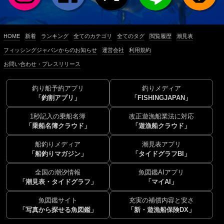
HOME
新着
ランキング
全てのカテゴリ
全てのタグ
閲覧履歴
潮見表
フィッシングジャパンからのお知らせ
運営会社
利用規約
お問い合わせ・プレスリリース
釣り船予約アプリ
釣りメディア
「釣割アプリ」
「FISHINGJAPAN」
1秒記入の乗船名簿
改正遊漁船業法に対応
「乗船名簿クラウド」
「遊漁船クラウド」
船釣りメディア
潮見表アプリ
「船釣りマガジン」
「タイドグラフBI」
全国の潮汐情報
魚図鑑AIアプリ
「潮見表・タイドグラフ」
「マイAI」
魚図鑑サイト
充実の補償内容と安さ
「写真から探せる魚図鑑」
「新・遊漁船保険DX」