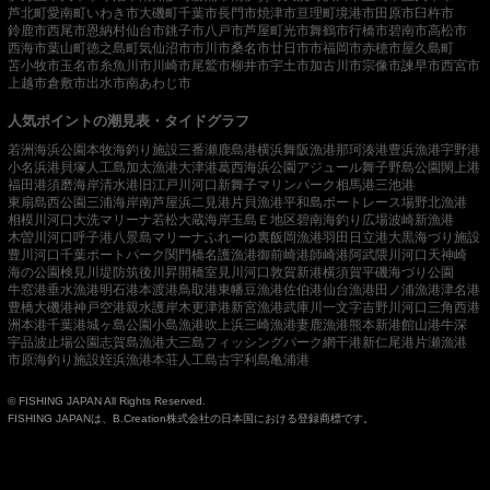
芦北町
愛南町
いわき市
大磯町
千葉市
長門市
焼津市
亘理町
境港市
田原市
臼杵市
鈴鹿市
西尾市
恩納村
仙台市
銚子市
八戸市
芦屋町
光市
舞鶴市
行橋市
碧南市
高松市
西海市
葉山町
徳之島町
気仙沼市
市川市
桑名市
廿日市市
福岡市
赤穂市
屋久島町
苫小牧市
玉名市
糸魚川市
川崎市
尾鷲市
柳井市
宇土市
加古川市
宗像市
諫早市
西宮市
上越市
倉敷市
出水市
南あわじ市
人気ポイントの潮見表・タイドグラフ
若洲海浜公園
本牧海釣り施設
三番瀬
鹿島港
横浜
舞阪漁港
那珂湊港
豊浜漁港
宇野港
小名浜港
貝塚人工島
加太漁港
大津港
葛西海浜公園
アジュール舞子
野島公園
閖上港
福田港
須磨海岸
清水港
旧江戸川河口
新舞子マリンパーク
相馬港
三池港
東扇島西公園
三浦海岸
南芦屋浜
二見港
片貝漁港
平和島ボートレース場
野北漁港
相模川河口
大洗マリーナ
若松
大蔵海岸
玉島Ｅ地区
碧南海釣り広場
波崎新漁港
木曽川河口
呼子港
八景島マリーナ
ふれーゆ裏
飯岡漁港
羽田
日立港
大黒海づり施設
豊川河口
千葉ポートパーク
関門橋
名護漁港
御前崎港
師崎港
阿武隈川河口
天神崎
海の公園
検見川堤防
筑後川昇開橋
室見川河口
敦賀新港
横須賀
平磯海づり公園
牛窓港
垂水漁港
明石港
本渡港
鳥取港
東幡豆漁港
佐伯港
仙台漁港
田ノ浦漁港
津名港
豊橋
大磯港
神戸空港親水護岸
木更津港
新宮漁港
武庫川一文字
吉野川河口
三角西港
洲本港
千葉港
城ヶ島公園
小島漁港
吹上浜
三崎漁港
妻鹿漁港
熊本新港
館山港
牛深
宇品波止場公園
志賀島漁港
大三島フィッシングパーク
網干港
新仁尾港
片瀬漁港
市原海釣り施設
姪浜漁港
本荘人工島
古宇利島
亀浦港
© FISHING JAPAN All Rights Reserved.
FISHING JAPANは、B.Creation株式会社の日本国における登録商標です。