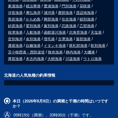
東浦漁港
椴法華港
豊浦漁港
門別漁港
花咲港
汐首漁港
勇払海岸
浦河港
鹿部漁港
茂辺地漁港
黒岩漁港
かもめ島
興部漁港
住吉漁港
頓別漁港
砂原漁港
鷲別漁港
薫別漁港
忍路漁港
乙部漁港
祝津漁港
入船漁港
函館湯川漁港
志海苔漁港
天塩港
音別海岸
余別漁港
増毛港
古潭漁港
落部漁港
濃昼漁港
白糠漁港
イタンキ漁港
尾札部漁港
歌別漁港
苫小牧西港・西防波堤
散布漁港
静内漁港
大磯港
厚賀漁港
木古内漁港
大樹漁港
川汲漁港
ウトロ漁港
北海道の人気魚種の釣果情報
本日（2026年8月9日）の満潮と干潮の時間はいつです
か？
05時19分（満潮）、20時00分（干潮）です。