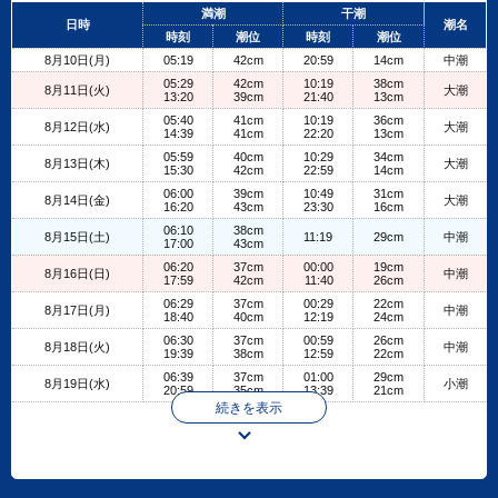
+
満潮
干潮
日時
潮名
−
時刻
潮位
時刻
潮位
8月10日(月)
05:19
42cm
20:59
14cm
中潮
05:29
42cm
10:19
38cm
8月11日(火)
大潮
13:20
39cm
21:40
13cm
05:40
41cm
10:19
36cm
8月12日(水)
大潮
14:39
41cm
22:20
13cm
05:59
40cm
10:29
34cm
8月13日(木)
大潮
15:30
42cm
22:59
14cm
06:00
39cm
10:49
31cm
8月14日(金)
大潮
16:20
43cm
23:30
16cm
06:10
38cm
8月15日(土)
11:19
29cm
中潮
17:00
43cm
06:20
37cm
00:00
19cm
8月16日(日)
中潮
17:59
42cm
11:40
26cm
06:29
37cm
00:29
22cm
8月17日(月)
中潮
18:40
40cm
12:19
24cm
06:30
37cm
00:59
26cm
8月18日(火)
中潮
19:39
38cm
12:59
22cm
06:39
37cm
01:00
29cm
8月19日(水)
小潮
20:59
35cm
13:39
21cm
続きを表示