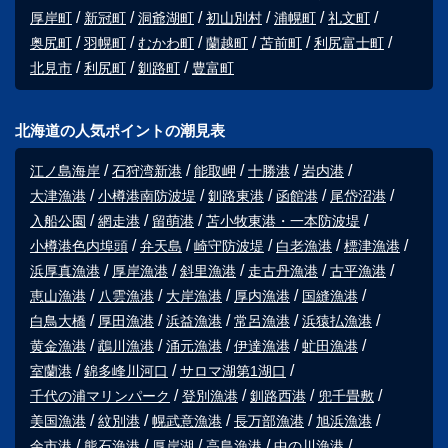
厚岸町
新冠町
洞爺湖町
初山別村
浦幌町
礼文町
奥尻町
羽幌町
むかわ町
蘭越町
苫前町
利尻富士町
北見市
利尻町
釧路町
豊富町
北海道の人気ポイントの潮見表
江ノ島海岸
石狩湾新港
能取岬
十勝港
岩内港
大津漁港
小樽港南防波堤
釧路東港
函館港
尾岱沼港
入船公園
網走港
留萌港
苫小牧東港・一本防波堤
小樽港色内埠頭
弁天島
崎守防波堤
白老漁港
標津漁港
浜厚真漁港
厚岸漁港
斜里漁港
走古丹漁港
古平漁港
恵山漁港
八雲漁港
大岸漁港
厚内漁港
国縫漁港
白鳥大橋
厚田漁港
浜益漁港
常呂漁港
浜猿払漁港
黄金漁港
鵡川漁港
涌元漁港
伊達漁港
虻田漁港
室蘭港
錦多峰川河口
サロマ湖第1湖口
千代の浦マリンパーク
登別漁港
釧路西港
兜千畳敷
美国漁港
紋別港
幌武意漁港
長万部漁港
旭浜漁港
余市港
熊石漁港
厚岸湖
高島漁港
中の川漁港