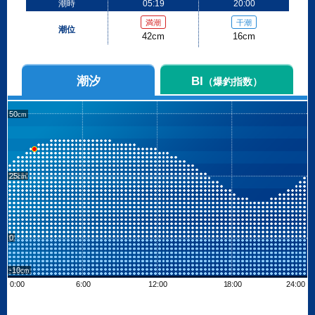
潮時
05:19
20:00
満潮
干潮
潮位
42cm
16cm
潮汐
BI
（爆釣指数）
50
25
0
-10
0:00
6:00
12:00
18:00
24:00
Leaflet
| ©
OpenStreetMap contributors