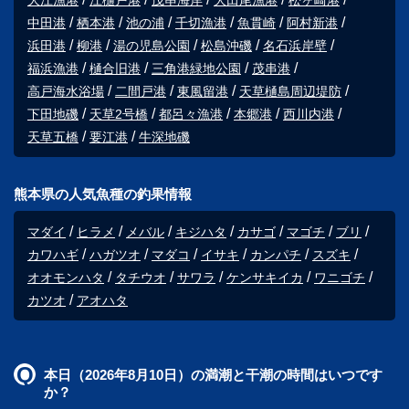
大江漁港
江樋戸港
茂串海岸
大田尾漁港
松ヶ崎港
中田港
栖本港
池の浦
千切漁港
魚貫崎
阿村新港
浜田港
柳港
湯の児島公園
松島沖磯
名石浜岸壁
福浜漁港
樋合旧港
三角港緑地公園
茂串港
高戸海水浴場
二間戸港
東風留港
天草樋島周辺堤防
下田地磯
天草2号橋
都呂々漁港
本郷港
西川内港
天草五橋
要江港
牛深地磯
熊本県の人気魚種の釣果情報
マダイ
ヒラメ
メバル
キジハタ
カサゴ
マゴチ
ブリ
カワハギ
ハガツオ
マダコ
イサキ
カンパチ
スズキ
オオモンハタ
タチウオ
サワラ
ケンサキイカ
ワニゴチ
カツオ
アオハタ
本日（2026年8月10日）の満潮と干潮の時間はいつです
か？