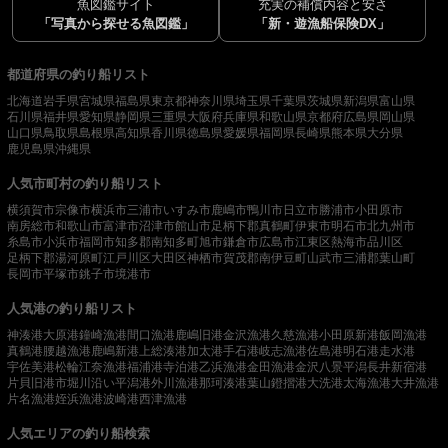
魚図鑑サイト
充実の補償内容と安さ
「写真から探せる魚図鑑」
「新・遊漁船保険DX」
都道府県の釣り船リスト
北海道
岩手県
宮城県
福島県
東京都
神奈川県
埼玉県
千葉県
茨城県
新潟県
富山県
石川県
福井県
愛知県
静岡県
三重県
大阪府
兵庫県
和歌山県
京都府
広島県
岡山県
山口県
鳥取県
島根県
高知県
香川県
徳島県
愛媛県
福岡県
長崎県
熊本県
大分県
鹿児島県
沖縄県
人気市町村の釣り船リスト
横須賀市
宗像市
横浜市
三浦市
いすみ市
鹿嶋市
鴨川市
日立市
勝浦市
小田原市
南房総市
和歌山市
富津市
沼津市
館山市
足柄下郡真鶴町
伊東市
明石市
北九州市
糸島市
小浜市
福岡市
知多郡南知多町
旭市
鎌倉市
広島市
江東区
熱海市
品川区
足柄下郡湯河原町
江戸川区
大田区
神栖市
賀茂郡南伊豆町
山武市
三浦郡葉山町
長岡市
平塚市
銚子市
境港市
人気港の釣り船リスト
神湊港
大原港
鐘崎漁港
間口漁港
鹿嶋旧港
金沢漁港
久慈漁港
小田原新港
飯岡漁港
真鶴港
腰越漁港
鹿嶋新港
上総湊港
加太港
手石港
岐志漁港
佐島港
明石港
走水港
宇佐美港
松輪江奈漁港
福浦港
寺泊港
乙浜漁港
金田漁港
金沢八景平潟
長井新宿港
片貝旧港
市堀川沿い
平潟港
外川漁港
那珂湊港
葉山鐙摺港
大洗港
太海漁港
大井漁港
片名漁港
姪浜漁港
波崎港
西津漁港
人気エリアの釣り船検索