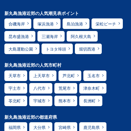
新丸島漁港近郊の人気潮見表ポイント
合磯海岸
塚浜漁港
島泊漁港
栄松ビーチ
昆布盛漁港
三瀬海岸
阿久根大島
大島運動公園
トヨタ埠頭
堀切西港
新丸島漁港近郊の人気市町村
天草市
上天草市
芦北町
玉名市
宇土市
八代市
荒尾市
津奈木町
苓北町
宇城市
熊本市
長洲町
新丸島漁港近郊の都道府県
福岡県
大分県
宮崎県
鹿児島県