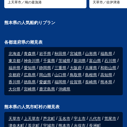
上天草市／鳩の釜漁港
天草市／佐伊津港
熊本県の人気船釣りプラン
各都道府県の潮見表
北海道
青森県
岩手県
秋田県
宮城県
山形県
福島県
東京都
神奈川県
千葉県
茨城県
新潟県
富山県
石川県
福井県
愛知県
静岡県
三重県
大阪府
兵庫県
和歌山県
京都府
広島県
岡山県
山口県
鳥取県
島根県
高知県
香川県
徳島県
愛媛県
福岡県
佐賀県
長崎県
熊本県
大分県
宮崎県
鹿児島県
沖縄県
熊本県の人気市町村の潮見表
天草市
上天草市
芦北町
玉名市
宇土市
八代市
荒尾市
津奈木町
苓北町
宇城市
熊本市
水俣市
長洲町