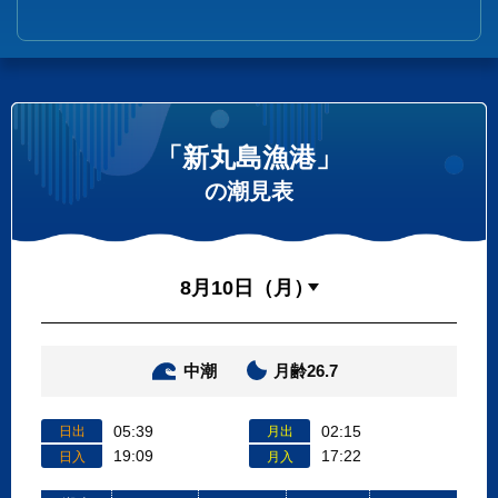
「新丸島漁港」
の潮見表
中潮
月齢26.7
05:39
02:15
日出
月出
19:09
17:22
日入
月入