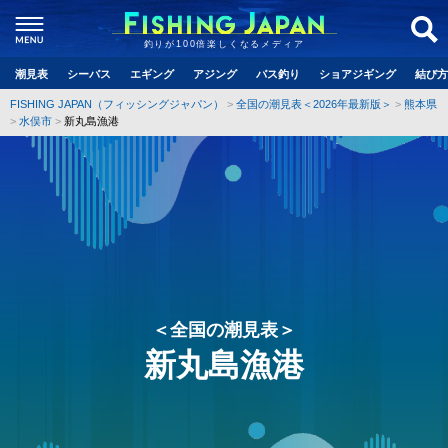
釣りが100倍楽しくなるメディア
潮見表
シーバス
エギング
アジング
バス釣り
ショアジギング
結び方
FISHING JAPAN（フィッシングジャパン）
全国の潮見表＜2026年最新版＞
熊本県
水俣市
新丸島漁港
＜全国の潮見表＞
新丸島漁港