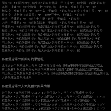
関東×釣り船
関西×釣り船
東海×釣り船
北陸・甲信越×釣り船
中国・四国×釣り船
九州・沖縄×釣り船
北海道・東北×釣り船
三浦半島（神奈川県）×釣り船
相模湾（神奈川県）×釣り船
外房（千葉県）×釣り船
東京湾（神奈川県）×釣り船
駿河湾・遠州灘（静岡県）×釣り船
伊豆半島（静岡県）×釣り船
南房（千葉県）×釣り船
九十九里・銚子（千葉県）×釣り船
内房（千葉県）×釣り船
東京湾奥（千葉県）×釣り船
神奈川県×釣り船
千葉県×釣り船
静岡県×釣り船
福岡県×釣り船
茨城県×釣り船
東京都×釣り船
和歌山県×釣り船
福井県×釣り船
兵庫県×釣り船
愛知県×釣り船
広島県×釣り船
新潟県×釣り船
大阪府×釣り船
沖縄県×釣り船
京都府×釣り船
宮城県×釣り船
三重県×釣り船
鳥取県×釣り船
北海道 ×釣り船
山口県×釣り船
埼玉県×釣り船
岡山県×釣り船
愛媛県×釣り船
高知県×釣り船
熊本県×釣り船
徳島県×釣り船
鹿児島県×釣り船
長崎県×釣り船
富山県×釣り船
岩手県×釣り船
福島県×釣り船
島根県×釣り船
香川県×釣り船
大分県×釣り船
石川県×釣り船
各都道府県の船釣り釣果情報
北海道
岩手県
宮城県
山形県
福島県
東京都
神奈川県
埼玉県
千葉県
茨城県
新潟県
富山県
石川県
福井県
愛知県
静岡県
三重県
大阪府
兵庫県
和歌山県
京都府
広島県
岡山県
山口県
鳥取県
島根県
高知県
香川県
徳島県
愛媛県
福岡県
佐賀県
長崎県
熊本県
大分県
鹿児島県
沖縄県
各都道府県の人気魚種の釣果情報
岩手県×マダラ
岩手県×スルメイカ
岩手県×ケンサキイカ
宮城県×ヒラメ
宮城県×マアジ
宮城県×アイナメ
山形県×マアジ
山形県×マダイ
山形県×キジハタ
福島県×マダイ
福島県×ヒラメ
福島県×チダイ
茨城県×マダイ
茨城県×ブリ
茨城県×ヒラメ
埼玉県×サワラ
埼玉県×タチウオ
埼玉県×ホウボウ
千葉県×マダイ
千葉県×ヒラメ
千葉県×イサキ
東京都×マアジ
東京都×タチウオ
東京都×シロギス