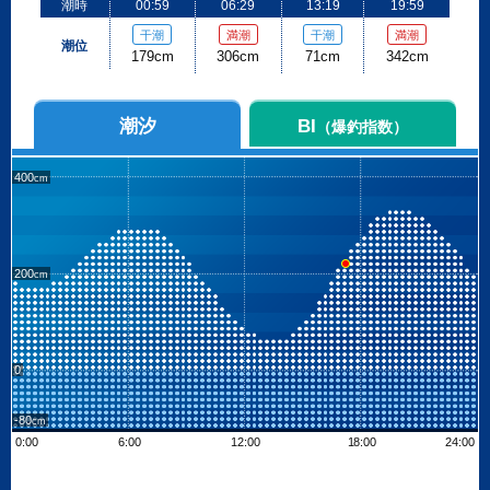
潮時
00:59
06:29
13:19
19:59
干潮
満潮
干潮
満潮
潮位
179cm
306cm
71cm
342cm
潮汐
BI
（爆釣指数）
400
200
0
-80
0:00
6:00
12:00
18:00
24:00
Leaflet
| ©
OpenStreetMap contributors