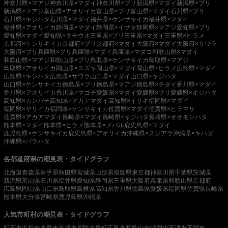
神奈川県×マアジ
神奈川県×マダイ
神奈川県×ブリ
新潟県×マダイ
新潟県×ブリ
新潟県×マアジ
富山県×アオリイカ
富山県×ブリ
富山県×マダイ
石川県×ブリ
石川県×キジハタ
石川県×マダイ
福井県×ケンサキイカ
福井県×マダイ
福井県×アオリイカ
静岡県×マダイ
静岡県×イサキ
静岡県×マアジ
愛知県×ブリ
愛知県×マダイ
愛知県×タチウオ
三重県×ブリ
三重県×マダイ
三重県×ヒラメ
京都府×ケンサキイカ
京都府×ブリ
京都府×マダイ
大阪府×マダイ
大阪府×サワラ
大阪府×ブリ
兵庫県×ブリ
兵庫県×マダイ
兵庫県×マダコ
和歌山県×マダイ
和歌山県×マアジ
和歌山県×ブリ
鳥取県×ケンサキイカ
鳥取県×マアジ
鳥取県×アオリイカ
岡山県×スズキ
岡山県×マダイ
岡山県×ヒラメ
広島県×マダイ
広島県×キジハタ
広島県×サワラ
山口県×マダイ
山口県×キジハタ
山口県×ケンサキイカ
徳島県×ブリ
徳島県×マアジ
徳島県×チダイ
香川県×マダイ
香川県×アオリイカ
香川県×マゴチ
愛媛県×マダイ
愛媛県×ブリ
愛媛県×キジハタ
高知県×カンパチ
高知県×アカアマダイ
高知県×イサキ
福岡県×マダイ
福岡県×ヤリイカ
福岡県×ケンサキイカ
佐賀県×マダイ
佐賀県×ヒラマサ
佐賀県×アカアマダイ
長崎県×マダイ
長崎県×キジハタ
長崎県×オオモンハタ
熊本県×マダイ
熊本県×ヒラメ
熊本県×メバル
鹿児島県×マダイ
鹿児島県×ケンサキイカ
鹿児島県×アオリイカ
沖縄県×スジアラ
沖縄県×キハダ
沖縄県×バラハタ
各都道府県の潮見表・タイドグラフ
北海道
青森県
岩手県
秋田県
宮城県
山形県
福島県
東京都
神奈川県
千葉県
茨城県
新潟県
富山県
石川県
福井県
愛知県
静岡県
三重県
大阪府
兵庫県
和歌山県
京都府
広島県
岡山県
山口県
鳥取県
島根県
高知県
香川県
徳島県
愛媛県
福岡県
佐賀県
長崎県
熊本県
大分県
宮崎県
鹿児島県
沖縄県
人気市町村の潮見表・タイドグラフ
明石市
浜松市
糸島市
長崎市
周防大島町
広島市
和歌山市
鳴門市
富津市
下関市