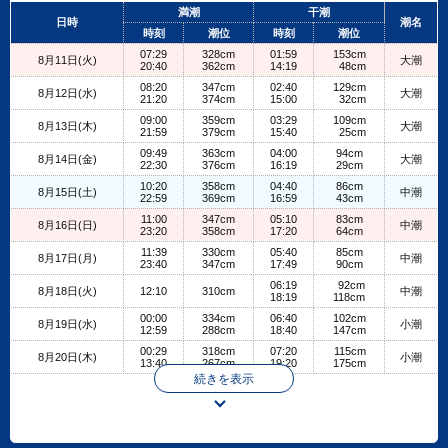
+
満潮
干潮
日時
潮名
−
時刻
潮位
時刻
潮位
07:29
328cm
01:59
153cm
8月11日(火)
大潮
20:40
362cm
14:19
48cm
08:20
347cm
02:40
129cm
8月12日(水)
大潮
21:20
374cm
15:00
32cm
09:00
359cm
03:29
109cm
8月13日(木)
大潮
21:59
379cm
15:40
25cm
09:49
363cm
04:00
94cm
8月14日(金)
大潮
22:30
376cm
16:19
29cm
10:20
358cm
04:40
86cm
8月15日(土)
中潮
22:59
369cm
16:59
43cm
11:00
347cm
05:10
83cm
8月16日(日)
中潮
23:20
358cm
17:20
64cm
11:39
330cm
05:40
85cm
8月17日(月)
中潮
23:40
347cm
17:49
90cm
06:19
92cm
8月18日(火)
12:10
310cm
中潮
18:19
118cm
00:00
334cm
06:40
102cm
8月19日(水)
小潮
12:59
288cm
18:40
147cm
00:29
318cm
07:20
115cm
8月20日(木)
小潮
13:40
267cm
19:20
175cm
続きを表示