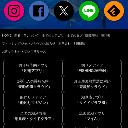
HOME
新着
ランキング
全てのカテゴリ
全てのタグ
閲覧履歴
潮見表
フィッシングジャパンからのお知らせ
運営会社
利用規約
お問い合わせ・プレスリリース
釣り船予約アプリ
釣りメディア
「釣割アプリ」
「FISHINGJAPAN」
1秒記入の乗船名簿
改正遊漁船業法に対応
「乗船名簿クラウド」
「遊漁船クラウド」
船釣りメディア
潮見表アプリ
「船釣りマガジン」
「タイドグラフBI」
全国の潮汐情報
魚図鑑AIアプリ
「潮見表・タイドグラフ」
「マイAI」