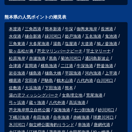
熊本県の人気ポイントの潮見表
本渡港
三角西港
熊本新港
牛深
御輿来海岸
長洲港
水俣港
樋合新港
緑川河口
姫戸漁港
玉名漁港
鬼池港
三角東港
大多尾漁港
湯島
塩屋港
大道港
鳩ノ釜漁港
龍ヶ岳松が鼻
芦北マリンパークビーチ
宇土マリーナ
松原海岸
赤瀬漁港
黒島
菊池川河口
通詞島新波止
合津港
富岡港
横島漁港
二江港
牛深漁港
野釜漁港
岩谷漁港
樋島港
樋島大橋
平国漁港
河内漁港
上平港
棚底港
宮田港
戸馳島
鶴木山港
八代内港
白川河口
佐敷港
大浜漁港
下田漁港
熊本
湯の児フィッシングパーク
女島埋立地
荒尾漁港
弓ヶ浜港
蔵々漁港
八代外港
高浜漁港
芦北海岸県立自然公園
深海漁港
七つ割漁港
砂川河口
下桶川漁港
牟田漁港
合串漁港
赤崎漁港
球磨川河口
氷川河口
御立岬公園海釣りランド
串漁港
唐網代港