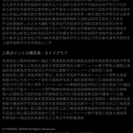
北九州市
木更津市
姫路市
淡路市
九十九里町
石巻市
平戸市
横浜市
神戸市
江戸川区
名古屋市
呉市
延岡市
志摩市
館山市
平塚市
小豆島町
四日市市
江田島市
常滑市
沼津市
松山市
福山市
横須賀市
唐津市
津市
長島町
佐世保市
茅ヶ崎市
浦安市
伊勢市
宮古島市
伊万里市
天草市
今治市
南知多町
勝浦市
南伊勢町
大洗町
浜田市
五島市
上天草市
芦北町
愛南町
いわき市
大磯町
千葉市
長門市
焼津市
亘理町
境港市
田原市
臼杵市
鈴鹿市
西尾市
恩納村
仙台市
銚子市
八戸市
芦屋町
光市
舞鶴市
行橋市
碧南市
西海市
高松市
葉山町
徳之島町
気仙沼市
市川市
桑名市
廿日市市
福岡市
赤穂市
屋久島町
苫小牧市
玉名市
糸魚川市
川崎市
尾鷲市
柳井市
宇土市
加古川市
宗像市
諫早市
西宮市
上越市
倉敷市
出水市
南あわじ市
人気ポイントの潮見表・タイドグラフ
若洲海浜公園
本牧海釣り施設
三番瀬
鹿島港
横浜
舞阪漁港
那珂湊港
豊浜漁港
宇野港
小名浜港
貝塚人工島
加太漁港
大津港
葛西海浜公園
アジュール舞子
野島公園
閖上港
福田港
須磨海岸
清水港
旧江戸川河口
新舞子マリンパーク
相馬港
三池港
東扇島西公園
三浦海岸
南芦屋浜
二見港
片貝漁港
平和島ボートレース場
野北漁港
相模川河口
大洗マリーナ
若松
大蔵海岸
玉島Ｅ地区
碧南海釣り広場
波崎新漁港
木曽川河口
呼子港
八景島マリーナ
ふれーゆ裏
飯岡漁港
羽田
日立港
大黒海づり施設
豊川河口
千葉ポートパーク
関門橋
御前崎港
名護漁港
師崎港
阿武隈川河口
天神崎
海の公園
検見川堤防
筑後川昇開橋
室見川河口
敦賀新港
横須賀
平磯海づり公園
牛窓港
垂水漁港
明石港
本渡港
鳥取港
東幡豆漁港
佐伯港
仙台漁港
田ノ浦漁港
津名港
豊橋
大磯港
神戸空港親水護岸
木更津港
新宮漁港
武庫川一文字
吉野川河口
三角西港
洲本港
千葉港
城ヶ島公園
小島漁港
吹上浜
三崎漁港
妻鹿漁港
熊本新港
館山港
牛深
宇品波止場公園
志賀島漁港
大三島フィッシングパーク
網干港
新仁尾港
片瀬漁港
市原海釣り施設
姪浜漁港
本荘人工島
古宇利島
亀浦港
© FISHING JAPAN All Rights Reserved.