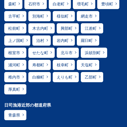
森町
石狩市
白老町
増毛町
豊頃町
古平町
別海町
様似町
網走市
松前町
木古内町
興部町
江差町
上ノ国町
泊村
岩内町
羅臼町
根室市
せたな町
北斗市
浜頓別町
浦河町
寿都町
枝幸町
天塩町
稚内市
白糠町
えりも町
乙部町
厚真町
日司漁港近郊の都道府県
青森県