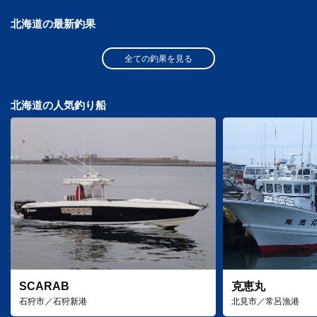
北海道の最新釣果
全ての釣果を見る
北海道の人気釣り船
SCARAB
克恵丸
石狩市／石狩新港
北見市／常呂漁港