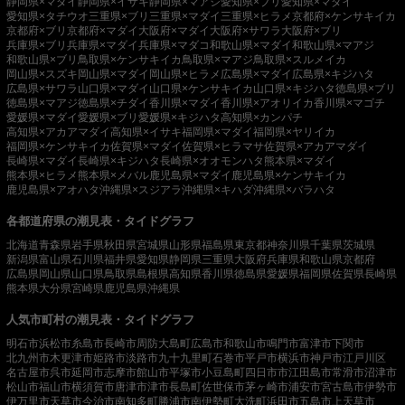
静岡県×マダイ
静岡県×イサキ
静岡県×マアジ
愛知県×ブリ
愛知県×マダイ
愛知県×タチウオ
三重県×ブリ
三重県×マダイ
三重県×ヒラメ
京都府×ケンサキイカ
京都府×ブリ
京都府×マダイ
大阪府×マダイ
大阪府×サワラ
大阪府×ブリ
兵庫県×ブリ
兵庫県×マダイ
兵庫県×マダコ
和歌山県×マダイ
和歌山県×マアジ
和歌山県×ブリ
鳥取県×ケンサキイカ
鳥取県×マアジ
鳥取県×スルメイカ
岡山県×スズキ
岡山県×マダイ
岡山県×ヒラメ
広島県×マダイ
広島県×キジハタ
広島県×サワラ
山口県×マダイ
山口県×ケンサキイカ
山口県×キジハタ
徳島県×ブリ
徳島県×マアジ
徳島県×チダイ
香川県×マダイ
香川県×アオリイカ
香川県×マゴチ
愛媛県×マダイ
愛媛県×ブリ
愛媛県×キジハタ
高知県×カンパチ
高知県×アカアマダイ
高知県×イサキ
福岡県×マダイ
福岡県×ヤリイカ
福岡県×ケンサキイカ
佐賀県×マダイ
佐賀県×ヒラマサ
佐賀県×アカアマダイ
長崎県×マダイ
長崎県×キジハタ
長崎県×オオモンハタ
熊本県×マダイ
熊本県×ヒラメ
熊本県×メバル
鹿児島県×マダイ
鹿児島県×ケンサキイカ
鹿児島県×アオハタ
沖縄県×スジアラ
沖縄県×キハダ
沖縄県×バラハタ
各都道府県の潮見表・タイドグラフ
北海道
青森県
岩手県
秋田県
宮城県
山形県
福島県
東京都
神奈川県
千葉県
茨城県
新潟県
富山県
石川県
福井県
愛知県
静岡県
三重県
大阪府
兵庫県
和歌山県
京都府
広島県
岡山県
山口県
鳥取県
島根県
高知県
香川県
徳島県
愛媛県
福岡県
佐賀県
長崎県
熊本県
大分県
宮崎県
鹿児島県
沖縄県
人気市町村の潮見表・タイドグラフ
明石市
浜松市
糸島市
長崎市
周防大島町
広島市
和歌山市
鳴門市
富津市
下関市
北九州市
木更津市
姫路市
淡路市
九十九里町
石巻市
平戸市
横浜市
神戸市
江戸川区
名古屋市
呉市
延岡市
志摩市
館山市
平塚市
小豆島町
四日市市
江田島市
常滑市
沼津市
松山市
福山市
横須賀市
唐津市
津市
長島町
佐世保市
茅ヶ崎市
浦安市
宮古島市
伊勢市
伊万里市
天草市
今治市
南知多町
勝浦市
南伊勢町
大洗町
浜田市
五島市
上天草市