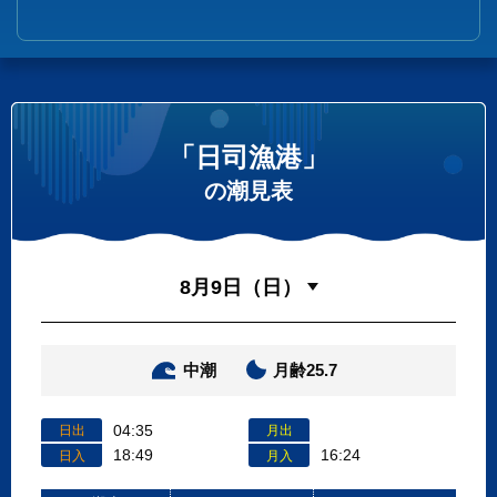
「日司漁港」
の潮見表
中潮
月齢25.7
04:35
日出
月出
18:49
16:24
日入
月入