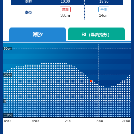
潮時
10:00
19:30
満潮
干潮
潮位
38cm
14cm
潮汐
BI
（爆釣指数）
50
25
0
-10
0:00
6:00
12:00
18:00
24:00
Leaflet
| ©
OpenStreetMap contributors