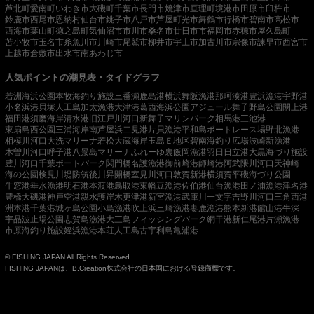
芦北町
愛南町
いわき市
大磯町
千葉市
長門市
焼津市
亘理町
境港市
田原市
臼杵市
鈴鹿市
西尾市
恩納村
仙台市
銚子市
八戸市
芦屋町
光市
舞鶴市
行橋市
碧南市
高松市
西海市
葉山町
徳之島町
気仙沼市
市川市
桑名市
廿日市市
福岡市
赤穂市
屋久島町
苫小牧市
玉名市
糸魚川市
川崎市
尾鷲市
柳井市
宇土市
加古川市
宗像市
諫早市
西宮市
上越市
倉敷市
出水市
南あわじ市
人気ポイントの潮見表・タイドグラフ
若洲海浜公園
本牧海釣り施設
三番瀬
鹿島港
横浜
舞阪漁港
那珂湊港
豊浜漁港
宇野港
小名浜港
貝塚人工島
加太漁港
大津港
葛西海浜公園
アジュール舞子
野島公園
閖上港
福田港
須磨海岸
清水港
旧江戸川河口
新舞子マリンパーク
相馬港
三池港
東扇島西公園
三浦海岸
南芦屋浜
二見港
片貝漁港
平和島ボートレース場
野北漁港
相模川河口
大洗マリーナ
若松
大蔵海岸
玉島Ｅ地区
碧南海釣り広場
波崎新漁港
木曽川河口
呼子港
八景島マリーナ
ふれーゆ裏
飯岡漁港
羽田
日立港
大黒海づり施設
豊川河口
千葉ポートパーク
関門橋
名護漁港
御前崎港
師崎港
阿武隈川河口
天神崎
海の公園
検見川堤防
筑後川昇開橋
室見川河口
敦賀新港
横須賀
平磯海づり公園
牛窓港
垂水漁港
明石港
本渡港
鳥取港
東幡豆漁港
佐伯港
仙台漁港
田ノ浦漁港
津名港
豊橋
大磯港
神戸空港親水護岸
木更津港
新宮漁港
武庫川一文字
吉野川河口
三角西港
洲本港
千葉港
城ヶ島公園
小島漁港
吹上浜
三崎漁港
妻鹿漁港
熊本新港
館山港
牛深
宇品波止場公園
志賀島漁港
大三島フィッシングパーク
網干港
新仁尾港
片瀬漁港
市原海釣り施設
姪浜漁港
本荘人工島
古宇利島
亀浦港
© FISHING JAPAN All Rights Reserved.
FISHING JAPANは、B.Creation株式会社の日本国における登録商標です。