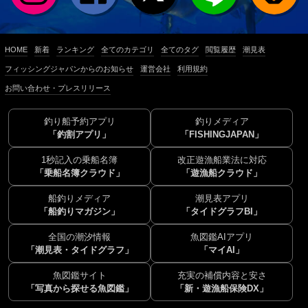
HOME
新着
ランキング
全てのカテゴリ
全てのタグ
閲覧履歴
潮見表
フィッシングジャパンからのお知らせ
運営会社
利用規約
お問い合わせ・プレスリリース
釣り船予約アプリ
釣りメディア
「釣割アプリ」
「FISHINGJAPAN」
1秒記入の乗船名簿
改正遊漁船業法に対応
「乗船名簿クラウド」
「遊漁船クラウド」
船釣りメディア
潮見表アプリ
「船釣りマガジン」
「タイドグラフBI」
全国の潮汐情報
魚図鑑AIアプリ
「潮見表・タイドグラフ」
「マイAI」
魚図鑑サイト
充実の補償内容と安さ
「写真から探せる魚図鑑」
「新・遊漁船保険DX」