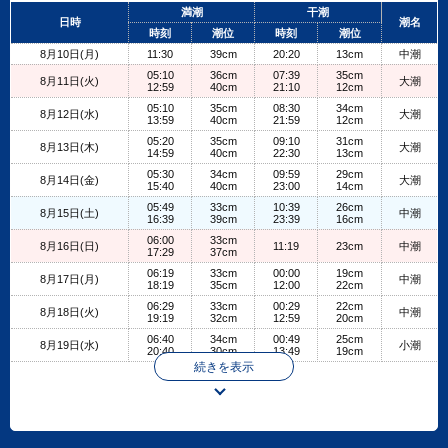
+
満潮
干潮
日時
潮名
−
時刻
潮位
時刻
潮位
8月10日(月)
11:30
39cm
20:20
13cm
中潮
05:10
36cm
07:39
35cm
8月11日(火)
大潮
12:59
40cm
21:10
12cm
05:10
35cm
08:30
34cm
8月12日(水)
大潮
13:59
40cm
21:59
12cm
05:20
35cm
09:10
31cm
8月13日(木)
大潮
14:59
40cm
22:30
13cm
05:30
34cm
09:59
29cm
8月14日(金)
大潮
15:40
40cm
23:00
14cm
05:49
33cm
10:39
26cm
8月15日(土)
中潮
16:39
39cm
23:39
16cm
06:00
33cm
8月16日(日)
11:19
23cm
中潮
17:29
37cm
06:19
33cm
00:00
19cm
8月17日(月)
中潮
18:19
35cm
12:00
22cm
06:29
33cm
00:29
22cm
8月18日(火)
中潮
19:19
32cm
12:59
20cm
06:40
34cm
00:49
25cm
8月19日(水)
小潮
20:40
30cm
13:49
19cm
続きを表示