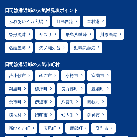
日司漁港近郊の人気潮見表ポイント
ふれあいイカ広場
野島西港
本村港
沓形漁港
サズリ
飛島八幡崎
川原漁港
名護屋湾
先ノ瀬灯台
動鳴気漁港
日司漁港近郊の人気市町村
苫小牧市
函館市
小樽市
室蘭市
斜里町
標津町
長万部町
豊浦町
余市町
伊達市
八雲町
島牧村
猿払村
留萌市
知内町
釧路市
新ひだか町
広尾町
鹿部町
登別市