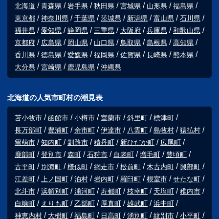
北海道
青森県
岩手県
秋田県
宮城県
山形県
福島県
東京都
神奈川県
千葉県
茨城県
新潟県
富山県
石川県
福井県
愛知県
静岡県
三重県
大阪府
兵庫県
和歌山県
京都府
広島県
岡山県
山口県
鳥取県
島根県
高知県
香川県
徳島県
愛媛県
福岡県
佐賀県
長崎県
熊本県
大分県
宮崎県
鹿児島県
沖縄県
北海道の人気市町村の潮見表
苫小牧市
函館市
小樽市
室蘭市
斜里町
標津町
長万部町
豊浦町
余市町
伊達市
八雲町
島牧村
猿払村
留萌市
知内町
釧路市
積丹町
新ひだか町
広尾町
鹿部町
登別市
森町
石狩市
白老町
増毛町
豊頃町
古平町
別海町
様似町
網走市
松前町
木古内町
興部町
江差町
上ノ国町
泊村
岩内町
羅臼町
根室市
せたな町
北斗市
浜頓別町
浦河町
寿都町
枝幸町
天塩町
稚内市
白糠町
えりも町
乙部町
厚真町
雄武町
浜中町
神恵内村
大樹町
福島町
日高町
湧別町
紋別市
小平町