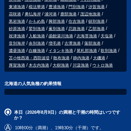
東浦漁港
椴法華港
豊浦漁港
門別漁港
汐首漁港
花咲港
勇払海岸
浦河港
鹿部漁港
茂辺地漁港
黒岩漁港
かもめ島
興部漁港
住吉漁港
頓別漁港
砂原漁港
鷲別漁港
薫別漁港
忍路漁港
乙部漁港
祝津漁港
入船漁港
函館湯川漁港
志海苔漁港
天塩港
音別海岸
余別漁港
増毛港
古潭漁港
落部漁港
濃昼漁港
白糠漁港
イタンキ漁港
尾札部漁港
歌別漁港
苫小牧西港・西防波堤
散布漁港
静内漁港
大磯港
厚賀漁港
木古内漁港
大樹漁港
川汲漁港
ウトロ漁港
北海道の人気魚種の釣果情報
本日（2026年8月9日）の満潮と干潮の時間はいつです
か？
10時00分（満潮）、19時30分（干潮）です。