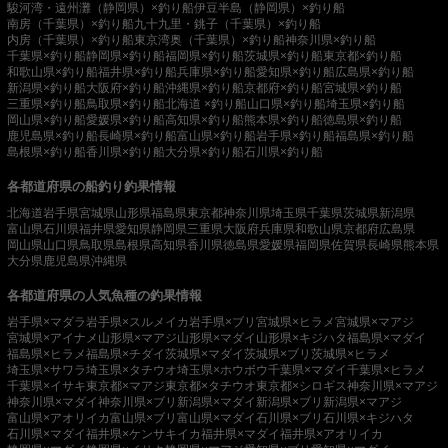
駿河湾・遠州灘（静岡県）×釣り船
伊豆半島（静岡県）×釣り船
南房（千葉県）×釣り船
九十九里・銚子（千葉県）×釣り船
内房（千葉県）×釣り船
東京湾奥（千葉県）×釣り船
神奈川県×釣り船
千葉県×釣り船
静岡県×釣り船
福岡県×釣り船
茨城県×釣り船
東京都×釣り船
和歌山県×釣り船
福井県×釣り船
兵庫県×釣り船
愛知県×釣り船
広島県×釣り船
新潟県×釣り船
大阪府×釣り船
沖縄県×釣り船
京都府×釣り船
宮城県×釣り船
三重県×釣り船
鳥取県×釣り船
北海道 ×釣り船
山口県×釣り船
埼玉県×釣り船
岡山県×釣り船
愛媛県×釣り船
高知県×釣り船
熊本県×釣り船
徳島県×釣り船
鹿児島県×釣り船
長崎県×釣り船
富山県×釣り船
岩手県×釣り船
福島県×釣り船
島根県×釣り船
香川県×釣り船
大分県×釣り船
石川県×釣り船
各都道府県の船釣り釣果情報
北海道
岩手県
宮城県
山形県
福島県
東京都
神奈川県
埼玉県
千葉県
茨城県
新潟県
富山県
石川県
福井県
愛知県
静岡県
三重県
大阪府
兵庫県
和歌山県
京都府
広島県
岡山県
山口県
鳥取県
島根県
高知県
香川県
徳島県
愛媛県
福岡県
佐賀県
長崎県
熊本県
大分県
鹿児島県
沖縄県
各都道府県の人気魚種の釣果情報
岩手県×マダラ
岩手県×スルメイカ
岩手県×ブリ
宮城県×ヒラメ
宮城県×マアジ
宮城県×アイナメ
山形県×マアジ
山形県×マダイ
山形県×キジハタ
福島県×マダイ
福島県×ヒラメ
福島県×チダイ
茨城県×マダイ
茨城県×ブリ
茨城県×ヒラメ
埼玉県×サワラ
埼玉県×タチウオ
埼玉県×ホウボウ
千葉県×マダイ
千葉県×ヒラメ
千葉県×イサキ
東京都×マアジ
東京都×タチウオ
東京都×シロギス
神奈川県×マアジ
神奈川県×マダイ
神奈川県×ブリ
新潟県×マダイ
新潟県×ブリ
新潟県×マアジ
富山県×アオリイカ
富山県×ブリ
富山県×マダイ
石川県×ブリ
石川県×キジハタ
石川県×マダイ
福井県×ケンサキイカ
福井県×マダイ
福井県×アオリイカ