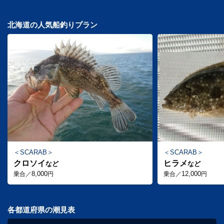
北海道の人気船釣りプラン
SCARAB
SCARAB
クロソイ
ヒラメ
など
など
8,000
12,000
乗合／
円
乗合／
円
各都道府県の潮見表