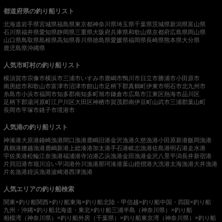
都道府県の釣り船リスト
北海道
岩手県
宮城県
福島県
東京都
神奈川県
埼玉県
千葉県
茨城県
新潟県
富山県
石川県
福井県
愛知県
静岡県
三重県
大阪府
兵庫県
和歌山県
京都府
広島県
岡山県
山口県
鳥取県
島根県
高知県
香川県
徳島県
愛媛県
福岡県
長崎県
熊本県
大分県
鹿児島県
沖縄県
人気市町村の釣り船リスト
横須賀市
宗像市
横浜市
三浦市
いすみ市
鹿嶋市
鴨川市
日立市
勝浦市
小田原市
南房総市
和歌山市
富津市
沼津市
館山市
足柄下郡真鶴町
伊東市
明石市
北九州市
糸島市
小浜市
福岡市
知多郡南知多町
旭市
鎌倉市
広島市
江東区
熱海市
品川区
足柄下郡湯河原町
江戸川区
大田区
神栖市
賀茂郡南伊豆町
山武市
三浦郡葉山町
長岡市
平塚市
銚子市
境港市
人気港の釣り船リスト
神湊港
大原港
鐘崎漁港
間口漁港
鹿嶋旧港
金沢漁港
久慈漁港
小田原新港
飯岡漁港
真鶴港
腰越漁港
鹿嶋新港
上総湊港
加太港
手石港
岐志漁港
佐島港
明石港
走水港
宇佐美港
松輪江奈漁港
福浦港
寺泊港
乙浜漁港
金田漁港
金沢八景平潟
長井新宿港
片貝旧港
市堀川沿い
平潟港
外川漁港
那珂湊港
葉山鐙摺港
大洗港
太海漁港
大井漁港
片名漁港
姪浜漁港
波崎港
西津漁港
人気エリアの釣り船検索
関東×釣り船
関西×釣り船
東海×釣り船
北陸・甲信越×釣り船
中国・四国×釣り船
九州・沖縄×釣り船
北海道・東北×釣り船
三浦半島（神奈川県）×釣り船
相模湾（神奈川県）×釣り船
外房（千葉県）×釣り船
東京湾（神奈川県）×釣り船