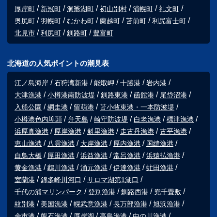
厚岸町
新冠町
洞爺湖町
初山別村
浦幌町
礼文町
奥尻町
羽幌町
むかわ町
蘭越町
苫前町
利尻富士町
北見市
利尻町
釧路町
豊富町
北海道の人気ポイントの潮見表
江ノ島海岸
石狩湾新港
能取岬
十勝港
岩内港
大津漁港
小樽港南防波堤
釧路東港
函館港
尾岱沼港
入船公園
網走港
留萌港
苫小牧東港・一本防波堤
小樽港色内埠頭
弁天島
崎守防波堤
白老漁港
標津漁港
浜厚真漁港
厚岸漁港
斜里漁港
走古丹漁港
古平漁港
恵山漁港
八雲漁港
大岸漁港
厚内漁港
国縫漁港
白鳥大橋
厚田漁港
浜益漁港
常呂漁港
浜猿払漁港
黄金漁港
鵡川漁港
涌元漁港
伊達漁港
虻田漁港
室蘭港
錦多峰川河口
サロマ湖第1湖口
千代の浦マリンパーク
登別漁港
釧路西港
兜千畳敷
紋別港
美国漁港
幌武意漁港
長万部漁港
旭浜漁港
余市港
熊石漁港
厚岸湖
高島漁港
中の川漁港