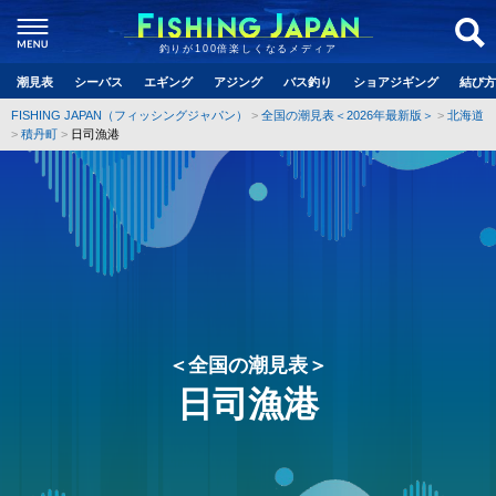
釣りが100倍楽しくなるメディア
潮見表
シーバス
エギング
アジング
バス釣り
ショアジギング
結び方
FISHING JAPAN（フィッシングジャパン）
全国の潮見表＜2026年最新版＞
北海道
積丹町
日司漁港
＜全国の潮見表＞
日司漁港