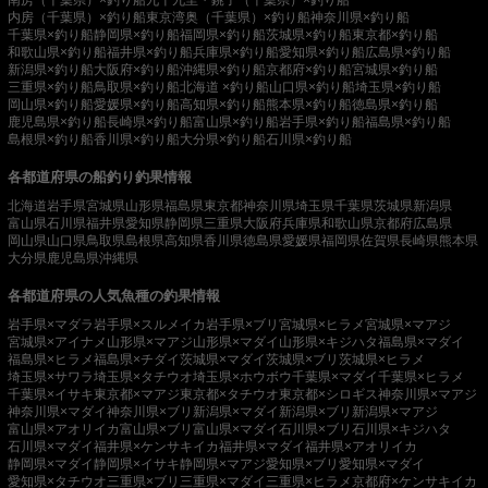
内房（千葉県）×釣り船
東京湾奥（千葉県）×釣り船
神奈川県×釣り船
千葉県×釣り船
静岡県×釣り船
福岡県×釣り船
茨城県×釣り船
東京都×釣り船
和歌山県×釣り船
福井県×釣り船
兵庫県×釣り船
愛知県×釣り船
広島県×釣り船
新潟県×釣り船
大阪府×釣り船
沖縄県×釣り船
京都府×釣り船
宮城県×釣り船
三重県×釣り船
鳥取県×釣り船
北海道 ×釣り船
山口県×釣り船
埼玉県×釣り船
岡山県×釣り船
愛媛県×釣り船
高知県×釣り船
熊本県×釣り船
徳島県×釣り船
鹿児島県×釣り船
長崎県×釣り船
富山県×釣り船
岩手県×釣り船
福島県×釣り船
島根県×釣り船
香川県×釣り船
大分県×釣り船
石川県×釣り船
各都道府県の船釣り釣果情報
北海道
岩手県
宮城県
山形県
福島県
東京都
神奈川県
埼玉県
千葉県
茨城県
新潟県
富山県
石川県
福井県
愛知県
静岡県
三重県
大阪府
兵庫県
和歌山県
京都府
広島県
岡山県
山口県
鳥取県
島根県
高知県
香川県
徳島県
愛媛県
福岡県
佐賀県
長崎県
熊本県
大分県
鹿児島県
沖縄県
各都道府県の人気魚種の釣果情報
岩手県×マダラ
岩手県×スルメイカ
岩手県×ブリ
宮城県×ヒラメ
宮城県×マアジ
宮城県×アイナメ
山形県×マアジ
山形県×マダイ
山形県×キジハタ
福島県×マダイ
福島県×ヒラメ
福島県×チダイ
茨城県×マダイ
茨城県×ブリ
茨城県×ヒラメ
埼玉県×サワラ
埼玉県×タチウオ
埼玉県×ホウボウ
千葉県×マダイ
千葉県×ヒラメ
千葉県×イサキ
東京都×マアジ
東京都×タチウオ
東京都×シロギス
神奈川県×マアジ
神奈川県×マダイ
神奈川県×ブリ
新潟県×マダイ
新潟県×ブリ
新潟県×マアジ
富山県×アオリイカ
富山県×ブリ
富山県×マダイ
石川県×ブリ
石川県×キジハタ
石川県×マダイ
福井県×ケンサキイカ
福井県×マダイ
福井県×アオリイカ
静岡県×マダイ
静岡県×イサキ
静岡県×マアジ
愛知県×ブリ
愛知県×マダイ
愛知県×タチウオ
三重県×ブリ
三重県×マダイ
三重県×ヒラメ
京都府×ケンサキイカ