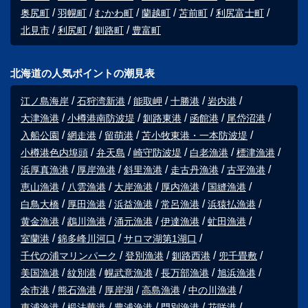
奥尻町
羽幌町
むかわ町
蘭越町
苫前町
利尻富士町
北見市
利尻町
釧路町
豊富町
北海道の人気ポイントの潮見表
江ノ島海岸
石狩湾新港
能取岬
十勝港
岩内港
大津漁港
小樽港南防波堤
釧路東港
函館港
尾岱沼港
入船公園
網走港
留萌港
苫小牧東港・一本防波堤
小樽港色内埠頭
弁天島
崎守防波堤
白老漁港
標津漁港
浜厚真漁港
厚岸漁港
斜里漁港
走古丹漁港
古平漁港
恵山漁港
八雲漁港
大岸漁港
厚内漁港
国縫漁港
白鳥大橋
厚田漁港
浜益漁港
常呂漁港
浜猿払漁港
黄金漁港
鵡川漁港
涌元漁港
伊達漁港
虻田漁港
室蘭港
錦多峰川河口
サロマ湖第1湖口
千代の浦マリンパーク
登別漁港
釧路西港
兜千畳敷
美国漁港
紋別港
幌武意漁港
長万部漁港
旭浜漁港
余市港
熊石漁港
厚岸湖
高島漁港
中の川漁港
東浦漁港
椴法華港
豊浦漁港
門別漁港
花咲港