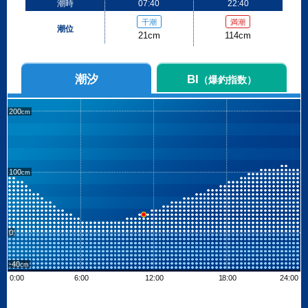
潮時
07:40
22:40
干潮
満潮
潮位
21cm
114cm
潮汐
BI
（爆釣指数）
200
100
0
-40
0:00
6:00
12:00
18:00
24:00
Leaflet
| ©
OpenStreetMap contributors