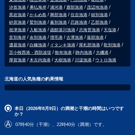
汐首漁港
勇払海岸
浦河港
鹿部漁港
茂辺地漁港
黒岩漁港
かもめ島
興部漁港
住吉漁港
頓別漁港
砂原漁港
鷲別漁港
薫別漁港
忍路漁港
乙部漁港
祝津漁港
入船漁港
函館湯川漁港
志海苔漁港
天塩港
音別海岸
余別漁港
増毛港
古潭漁港
落部漁港
濃昼漁港
白糠漁港
イタンキ漁港
尾札部漁港
歌別漁港
苫小牧西港・西防波堤
散布漁港
静内漁港
大磯港
厚賀漁港
木古内漁港
大樹漁港
川汲漁港
ウトロ漁港
北海道の人気魚種の釣果情報
本日（2026年8月9日）の満潮と干潮の時間はいつです
か？
07時40分（干潮）、22時40分（満潮）です。