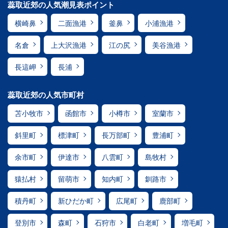
蕊取近郊の人気潮見表ポイント
横崎鼻
二面漁港
釜鼻
小浦漁港
名倉
上大沢漁港
江の尻
美谷漁港
長這岬
長浦
蕊取近郊の人気市町村
苫小牧市
函館市
小樽市
室蘭市
斜里町
標津町
長万部町
豊浦町
余市町
伊達市
八雲町
島牧村
猿払村
留萌市
知内町
釧路市
積丹町
新ひだか町
広尾町
鹿部町
登別市
森町
石狩市
白老町
増毛町