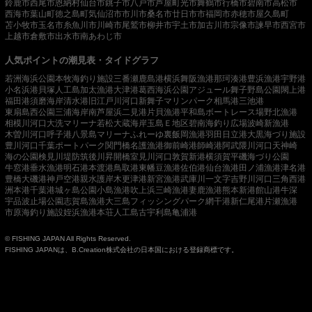
鈴鹿市
西尾市
恩納村
仙台市
銚子市
八戸市
芦屋町
光市
舞鶴市
行橋市
碧南市
高松市
西海市
葉山町
徳之島町
気仙沼市
市川市
桑名市
廿日市市
福岡市
赤穂市
屋久島町
苫小牧市
玉名市
糸魚川市
川崎市
尾鷲市
柳井市
宇土市
加古川市
宗像市
諫早市
西宮市
上越市
倉敷市
出水市
南あわじ市
人気ポイントの潮見表・タイドグラフ
若洲海浜公園
本牧海釣り施設
三番瀬
鹿島港
横浜
舞阪漁港
那珂湊港
豊浜漁港
宇野港
小名浜港
貝塚人工島
加太漁港
大津港
葛西海浜公園
アジュール舞子
野島公園
閖上港
福田港
須磨海岸
清水港
旧江戸川河口
新舞子マリンパーク
相馬港
三池港
東扇島西公園
三浦海岸
南芦屋浜
二見港
片貝漁港
平和島ボートレース場
野北漁港
相模川河口
大洗マリーナ
若松
大蔵海岸
玉島Ｅ地区
碧南海釣り広場
波崎新漁港
木曽川河口
呼子港
八景島マリーナ
ふれーゆ裏
飯岡漁港
羽田
日立港
大黒海づり施設
豊川河口
千葉ポートパーク
関門橋
名護漁港
御前崎港
師崎港
阿武隈川河口
天神崎
海の公園
検見川堤防
筑後川昇開橋
室見川河口
敦賀新港
横須賀
平磯海づり公園
牛窓港
垂水漁港
明石港
本渡港
鳥取港
東幡豆漁港
佐伯港
仙台漁港
田ノ浦漁港
津名港
豊橋
大磯港
神戸空港親水護岸
木更津港
新宮漁港
武庫川一文字
吉野川河口
三角西港
洲本港
千葉港
城ヶ島公園
小島漁港
吹上浜
三崎漁港
妻鹿漁港
熊本新港
館山港
牛深
宇品波止場公園
志賀島漁港
大三島フィッシングパーク
網干港
新仁尾港
片瀬漁港
市原海釣り施設
姪浜漁港
本荘人工島
古宇利島
亀浦港
© FISHING JAPAN All Rights Reserved.
FISHING JAPANは、B.Creation株式会社の日本国における登録商標です。