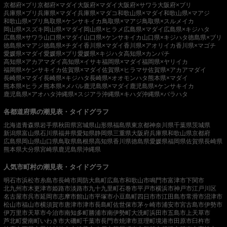
京都府×ブリ
京都府×マダイ
大阪府×マダイ
大阪府×サワラ
大阪府×ブリ
兵庫県×ブリ
兵庫県×マダイ
兵庫県×マダコ
和歌山県×マダイ
和歌山県×マアジ
和歌山県×ブリ
鳥取県×ケンサキイカ
鳥取県×マアジ
鳥取県×スルメイカ
岡山県×スズキ
岡山県×マダイ
岡山県×ヒラメ
広島県×マダイ
広島県×キジハタ
広島県×サワラ
山口県×マダイ
山口県×ケンサキイカ
山口県×キジハタ
徳島県×ブリ
徳島県×マアジ
徳島県×チダイ
香川県×マダイ
香川県×アオリイカ
香川県×マゴチ
愛媛県×マダイ
愛媛県×ブリ
愛媛県×キジハタ
高知県×カンパチ
高知県×アカアマダイ
高知県×イサキ
福岡県×マダイ
福岡県×ヤリイカ
福岡県×ケンサキイカ
佐賀県×マダイ
佐賀県×ヒラマサ
佐賀県×アカアマダイ
長崎県×マダイ
長崎県×キジハタ
長崎県×オオモンハタ
熊本県×マダイ
熊本県×ヒラメ
熊本県×メバル
鹿児島県×マダイ
鹿児島県×ケンサキイカ
鹿児島県×アオハタ
沖縄県×スジアラ
沖縄県×キハダ
沖縄県×バラハタ
各都道府県の潮見表・タイドグラフ
北海道
青森県
岩手県
秋田県
宮城県
山形県
福島県
東京都
神奈川県
千葉県
茨城県
新潟県
富山県
石川県
福井県
愛知県
静岡県
三重県
大阪府
兵庫県
和歌山県
京都府
広島県
岡山県
山口県
鳥取県
島根県
高知県
香川県
徳島県
愛媛県
福岡県
佐賀県
長崎県
熊本県
大分県
宮崎県
鹿児島県
沖縄県
人気市町村の潮見表・タイドグラフ
明石市
浜松市
糸島市
長崎市
周防大島町
広島市
和歌山市
鳴門市
富津市
下関市
北九州市
木更津市
姫路市
淡路市
九十九里町
石巻市
平戸市
横浜市
神戸市
江戸川区
名古屋市
呉市
延岡市
志摩市
館山市
平塚市
小豆島町
四日市市
江田島市
常滑市
沼津市
松山市
福山市
横須賀市
唐津市
津市
長島町
佐世保市
茅ヶ崎市
浦安市
宮古島市
伊勢市
伊万里市
天草市
今治市
南知多町
勝浦市
南伊勢町
大洗町
浜田市
五島市
上天草市
芦北町
愛南町
いわき市
大磯町
千葉市
長門市
焼津市
亘理町
境港市
田原市
臼杵市