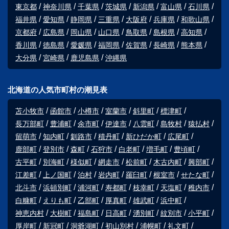
東京都
神奈川県
千葉県
茨城県
新潟県
富山県
石川県
福井県
愛知県
静岡県
三重県
大阪府
兵庫県
和歌山県
京都府
広島県
岡山県
山口県
鳥取県
島根県
高知県
香川県
徳島県
愛媛県
福岡県
佐賀県
長崎県
熊本県
大分県
宮崎県
鹿児島県
沖縄県
北海道の人気市町村の潮見表
苫小牧市
函館市
小樽市
室蘭市
斜里町
標津町
長万部町
豊浦町
余市町
伊達市
八雲町
島牧村
猿払村
留萌市
知内町
釧路市
積丹町
新ひだか町
広尾町
鹿部町
登別市
森町
石狩市
白老町
増毛町
豊頃町
古平町
別海町
様似町
網走市
松前町
木古内町
興部町
江差町
上ノ国町
泊村
岩内町
羅臼町
根室市
せたな町
北斗市
浜頓別町
浦河町
寿都町
枝幸町
天塩町
稚内市
白糠町
えりも町
乙部町
厚真町
雄武町
浜中町
神恵内村
大樹町
福島町
日高町
湧別町
紋別市
小平町
厚岸町
新冠町
洞爺湖町
初山別村
浦幌町
礼文町