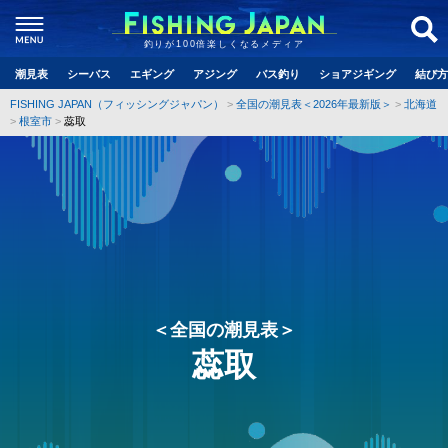
釣りが100倍楽しくなるメディア
潮見表
シーバス
エギング
アジング
バス釣り
ショアジギング
結び方
FISHING JAPAN（フィッシングジャパン）
全国の潮見表＜2026年最新版＞
北海道
根室市
蕊取
＜全国の潮見表＞
蕊取