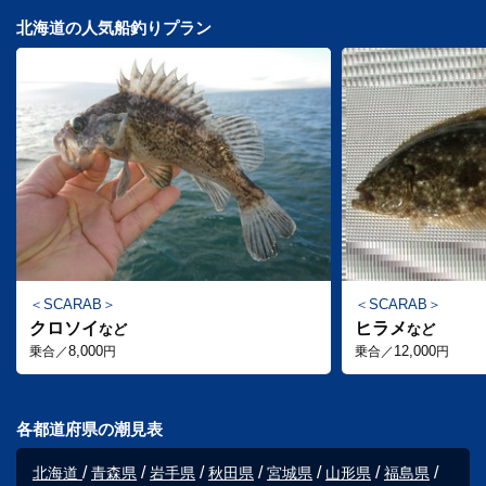
北海道の人気船釣りプラン
SCARAB
SCARAB
クロソイ
ヒラメ
など
など
8,000
12,000
乗合／
円
乗合／
円
各都道府県の潮見表
北海道
青森県
岩手県
秋田県
宮城県
山形県
福島県