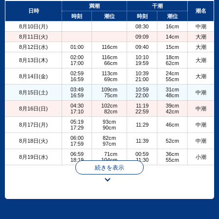
+
満潮
干潮
日時
潮名
−
時刻
潮位
時刻
潮位
8月10日(月)
08:30
16cm
中潮
8月11日(火)
09:09
14cm
大潮
8月12日(水)
01:00
116cm
09:40
15cm
大潮
02:00
116cm
10:10
18cm
8月13日(木)
大潮
17:00
66cm
19:59
62cm
02:59
113cm
10:39
24cm
8月14日(金)
大潮
16:59
69cm
21:00
55cm
03:49
109cm
10:59
31cm
8月15日(土)
中潮
16:59
75cm
22:00
48cm
04:30
102cm
11:19
39cm
8月16日(日)
中潮
17:10
82cm
22:59
42cm
05:19
93cm
8月17日(月)
11:29
46cm
中潮
17:29
90cm
06:00
82cm
8月18日(火)
11:39
52cm
中潮
17:59
97cm
06:59
71cm
00:59
36cm
8月19日(水)
小潮
18:19
104cm
11:30
55cm
続きを表示