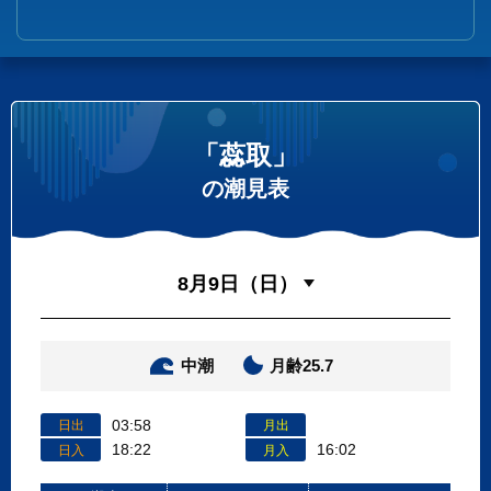
「蕊取」
の潮見表
中潮
月齢25.7
03:58
日出
月出
18:22
16:02
日入
月入