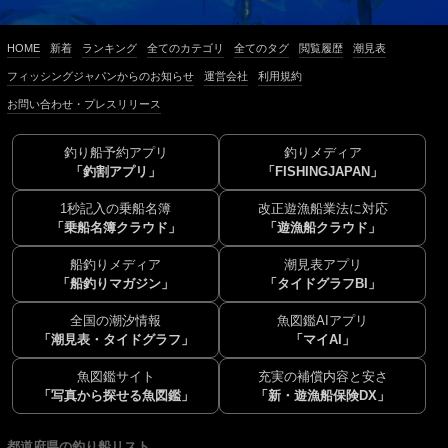
HOME
新着
ランキング
全てのカテゴリ
全てのタグ
閲覧履歴
潮見表
フィッシングジャパンからのお知らせ
運営会社
利用規約
お問い合わせ・プレスリリース
釣り船予約アプリ
釣りメディア
「釣割アプリ」
「FISHINGJAPAN」
1秒記入の乗船名簿
改正遊漁船業法に対応
「乗船名簿クラウド」
「遊漁船クラウド」
船釣りメディア
潮見表アプリ
「船釣りマガジン」
「タイドグラフBI」
全国の潮汐情報
魚図鑑AIアプリ
「潮見表・タイドグラフ」
「マイAI」
魚図鑑サイト
充実の補償内容と安さ
「写真から探せる魚図鑑」
「新・遊漁船保険DX」
都道府県の釣り船リスト