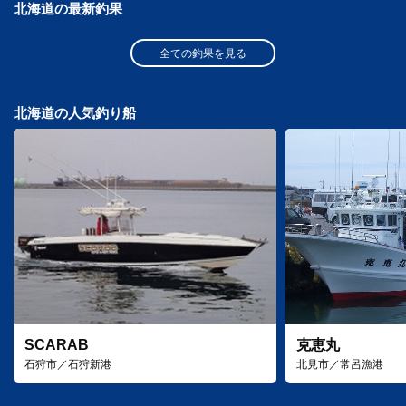
北海道の最新釣果
全ての釣果を見る
北海道の人気釣り船
SCARAB
克恵丸
石狩市／石狩新港
北見市／常呂漁港