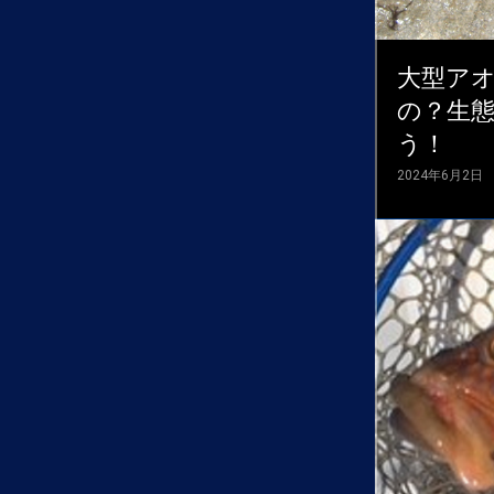
大型ア
の？生
う！
2024年6月2日