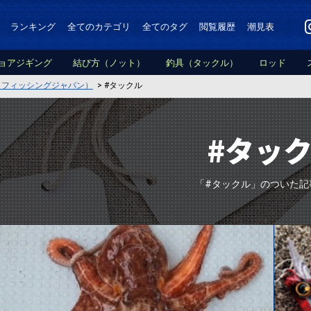
ランキング
全てのカテゴリ
全てのタグ
閲覧履歴
潮見表
ョアジギング
結び方（ノット）
釣具（タックル）
ロッド
PAN（フィッシングジャパン）
>
#タックル
#タッ
「#タックル」のついた記