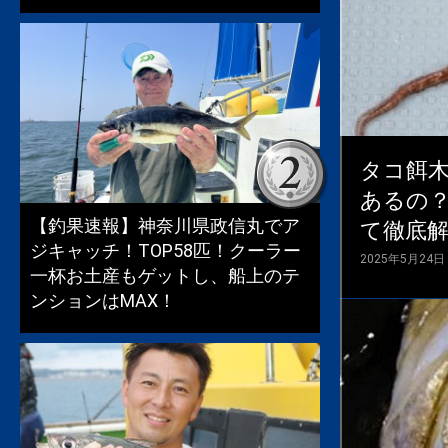
タコ餌
あるの
【釣果速報】神奈川県政信丸でア
て徹底
ジキャッチ！TOP58匹！クーラー
2025年5月24日
一杯お土産もゲットし、船上のテ
ンションはMAX！