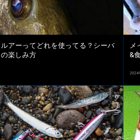
けルアーってどれを使ってる？シーバ
メ
ムの楽しみ方
&
202