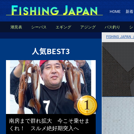
HOME
新着
潮見表
シーバス
エギング
アジング
バス釣り
シ
FISHING JA
人気BEST3
南房まで群れ拡大 今こそ乗せま
くれ！ スルメ絶好期突入へ