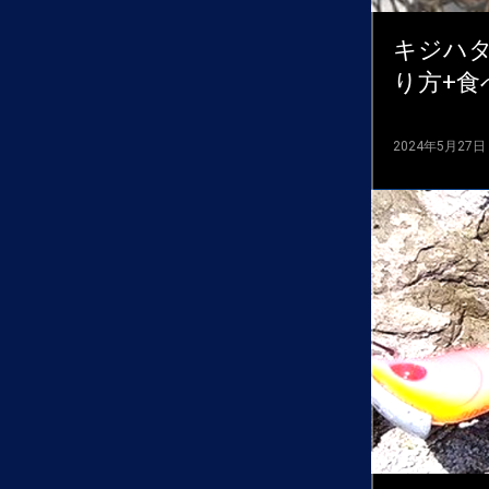
キジハ
り方+食
2024年5月27日