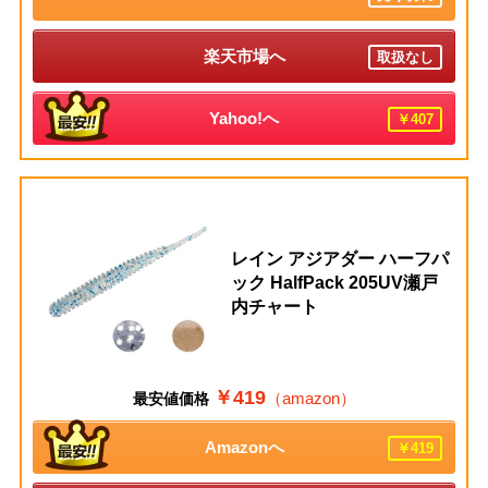
楽天市場へ
取扱なし
Yahoo!へ
￥407
レイン アジアダー ハーフパ
ック HalfPack 205UV瀬戸
内チャート
￥419
（amazon）
最安値価格
Amazonへ
￥419