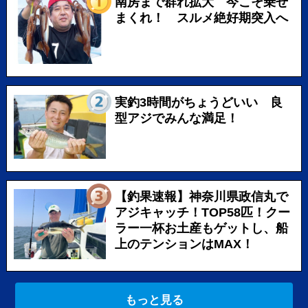
南房まで群れ拡大 今こそ乗せ
まくれ！ スルメ絶好期突入へ
実釣3時間がちょうどいい 良
型アジでみんな満足！
【釣果速報】神奈川県政信丸で
アジキャッチ！TOP58匹！クー
ラー一杯お土産もゲットし、船
上のテンションはMAX！
もっと見る