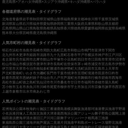
鹿児島県×アオハタ
沖縄県×スジアラ
沖縄県×キハダ
沖縄県×バラハタ
各都道府県の潮見表・タイドグラフ
北海道
青森県
岩手県
秋田県
宮城県
山形県
福島県
東京都
神奈川県
千葉県
茨城県
新潟県
富山県
石川県
福井県
愛知県
静岡県
三重県
大阪府
兵庫県
和歌山県
京都府
広島県
岡山県
山口県
鳥取県
島根県
高知県
香川県
徳島県
愛媛県
福岡県
佐賀県
長崎県
熊本県
大分県
宮崎県
鹿児島県
沖縄県
人気市町村の潮見表・タイドグラフ
明石市
浜松市
糸島市
長崎市
周防大島町
広島市
和歌山市
鳴門市
富津市
下関市
北九州市
木更津市
姫路市
淡路市
九十九里町
石巻市
平戸市
横浜市
神戸市
江戸川区
名古屋市
呉市
延岡市
志摩市
館山市
平塚市
小豆島町
四日市市
江田島市
常滑市
沼津市
松山市
福山市
横須賀市
唐津市
津市
長島町
佐世保市
茅ヶ崎市
浦安市
宮古島市
伊勢市
伊万里市
天草市
今治市
南知多町
勝浦市
南伊勢町
大洗町
浜田市
五島市
上天草市
芦北町
愛南町
いわき市
大磯町
長門市
千葉市
焼津市
亘理町
境港市
田原市
臼杵市
鈴鹿市
西尾市
恩納村
銚子市
仙台市
八戸市
芦屋町
光市
舞鶴市
行橋市
碧南市
西海市
高松市
葉山町
徳之島町
気仙沼市
市川市
桑名市
廿日市市
福岡市
赤穂市
屋久島町
苫小牧市
玉名市
糸魚川市
川崎市
尾鷲市
柳井市
宇土市
加古川市
宗像市
諫早市
西宮市
上越市
倉敷市
出水市
南あわじ市
人気ポイントの潮見表・タイドグラフ
若洲海浜公園
本牧海釣り施設
三番瀬
鹿島港
横浜
舞阪漁港
那珂湊港
豊浜漁港
宇野港
小名浜港
貝塚人工島
加太漁港
大津港
葛西海浜公園
アジュール舞子
野島公園
閖上港
福田港
須磨海岸
清水港
旧江戸川河口
新舞子マリンパーク
相馬港
三池港
東扇島西公園
三浦海岸
南芦屋浜
二見港
片貝漁港
平和島ボートレース場
野北漁港
相模川河口
大洗マリーナ
若松
大蔵海岸
玉島Ｅ地区
碧南海釣り広場
波崎新漁港