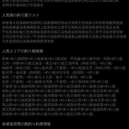
足柄下郡湯河原町
江戸川区
大田区
神栖市
賀茂郡南伊豆町
山武市
三浦郡葉山町
長岡市
平塚市
銚子市
境港市
人気港の釣り船リスト
神湊港
大原港
鐘崎漁港
間口漁港
鹿嶋旧港
金沢漁港
久慈漁港
小田原新港
飯岡漁港
真鶴港
腰越漁港
鹿嶋新港
上総湊港
加太港
手石港
岐志漁港
佐島港
明石港
走水港
宇佐美港
松輪江奈漁港
福浦港
寺泊港
乙浜漁港
金田漁港
金沢八景平潟
長井新宿港
片貝旧港
市堀川沿い
平潟港
外川漁港
那珂湊港
葉山鐙摺港
大洗港
太海漁港
大井漁港
片名漁港
姪浜漁港
波崎港
西津漁港
人気エリアの釣り船検索
関東×釣り船
関西×釣り船
東海×釣り船
北陸・甲信越×釣り船
中国・四国×釣り船
九州・沖縄×釣り船
北海道・東北×釣り船
三浦半島（神奈川県）×釣り船
相模湾（神奈川県）×釣り船
外房（千葉県）×釣り船
東京湾（神奈川県）×釣り船
駿河湾・遠州灘（静岡県）×釣り船
伊豆半島（静岡県）×釣り船
南房（千葉県）×釣り船
九十九里・銚子（千葉県）×釣り船
内房（千葉県）×釣り船
東京湾奥（千葉県）×釣り船
神奈川県×釣り船
千葉県×釣り船
静岡県×釣り船
福岡県×釣り船
茨城県×釣り船
東京都×釣り船
和歌山県×釣り船
福井県×釣り船
兵庫県×釣り船
愛知県×釣り船
広島県×釣り船
新潟県×釣り船
大阪府×釣り船
沖縄県×釣り船
京都府×釣り船
宮城県×釣り船
三重県×釣り船
鳥取県×釣り船
北海道 ×釣り船
山口県×釣り船
埼玉県×釣り船
岡山県×釣り船
愛媛県×釣り船
高知県×釣り船
熊本県×釣り船
徳島県×釣り船
鹿児島県×釣り船
長崎県×釣り船
富山県×釣り船
岩手県×釣り船
福島県×釣り船
島根県×釣り船
香川県×釣り船
大分県×釣り船
石川県×釣り船
各都道府県の船釣り釣果情報