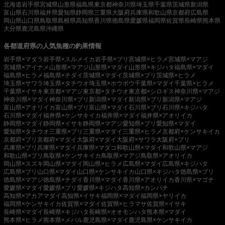
北海道
岩手県
宮城県
山形県
福島県
東京都
神奈川県
埼玉県
千葉県
茨城県
新潟県
富山県
石川県
福井県
愛知県
静岡県
三重県
大阪府
兵庫県
和歌山県
京都府
広島県
岡山県
山口県
鳥取県
島根県
高知県
香川県
徳島県
愛媛県
福岡県
佐賀県
長崎県
熊本県
大分県
鹿児島県
沖縄県
各都道府県の人気魚種の釣果情報
岩手県×マダラ
岩手県×スルメイカ
岩手県×ブリ
宮城県×ヒラメ
宮城県×マアジ
宮城県×アイナメ
山形県×マアジ
山形県×マダイ
山形県×キジハタ
福島県×マダイ
福島県×ヒラメ
福島県×チダイ
茨城県×マダイ
茨城県×ブリ
茨城県×ヒラメ
埼玉県×サワラ
埼玉県×タチウオ
埼玉県×ホウボウ
千葉県×マダイ
千葉県×ヒラメ
千葉県×イサキ
東京都×マアジ
東京都×タチウオ
東京都×シロギス
神奈川県×マアジ
神奈川県×マダイ
神奈川県×ブリ
新潟県×マダイ
新潟県×ブリ
新潟県×マアジ
富山県×アオリイカ
富山県×ブリ
富山県×マダイ
石川県×ブリ
石川県×キジハタ
石川県×マダイ
福井県×ケンサキイカ
福井県×マダイ
福井県×アオリイカ
静岡県×マダイ
静岡県×イサキ
静岡県×マアジ
愛知県×ブリ
愛知県×マダイ
愛知県×タチウオ
三重県×ブリ
三重県×マダイ
三重県×ヒラメ
京都府×ケンサキイカ
京都府×ブリ
京都府×マダイ
大阪府×マダイ
大阪府×サワラ
大阪府×ブリ
兵庫県×ブリ
兵庫県×マダイ
兵庫県×マダコ
和歌山県×マダイ
和歌山県×マアジ
和歌山県×ブリ
鳥取県×ケンサキイカ
鳥取県×マアジ
鳥取県×アオリイカ
岡山県×スズキ
岡山県×マダイ
岡山県×ヒラメ
広島県×マダイ
広島県×キジハタ
広島県×ブリ
山口県×マダイ
山口県×ケンサキイカ
山口県×キジハタ
徳島県×ブリ
徳島県×マアジ
徳島県×チダイ
香川県×マダイ
香川県×アオリイカ
香川県×マゴチ
愛媛県×マダイ
愛媛県×ブリ
愛媛県×キジハタ
高知県×カンパチ
高知県×アカアマダイ
高知県×イサキ
福岡県×マダイ
福岡県×ヤリイカ
福岡県×ケンサキイカ
佐賀県×マダイ
佐賀県×ヒラマサ
佐賀県×イサキ
長崎県×マダイ
長崎県×キジハタ
長崎県×オオモンハタ
熊本県×マダイ
熊本県×ヒラメ
熊本県×メバル
鹿児島県×マダイ
鹿児島県×ケンサキイカ