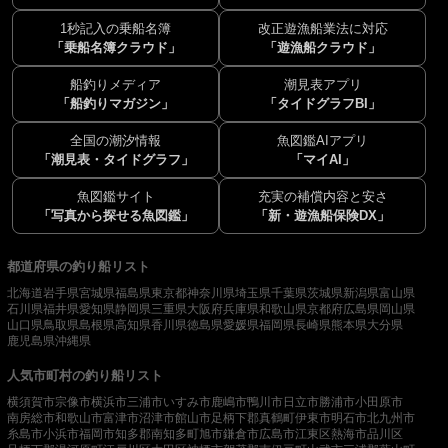
1秒記入の乗船名簿
改正遊漁船業法に対応
「乗船名簿クラウド」
「遊漁船クラウド」
船釣りメディア
潮見表アプリ
「船釣りマガジン」
「タイドグラフBI」
全国の潮汐情報
魚図鑑AIアプリ
「潮見表・タイドグラフ」
「マイAI」
魚図鑑サイト
充実の補償内容と安さ
「写真から探せる魚図鑑」
「新・遊漁船保険DX」
都道府県の釣り船リスト
北海道
岩手県
宮城県
福島県
東京都
神奈川県
埼玉県
千葉県
茨城県
新潟県
富山県
石川県
福井県
愛知県
静岡県
三重県
大阪府
兵庫県
和歌山県
京都府
広島県
岡山県
山口県
鳥取県
島根県
高知県
香川県
徳島県
愛媛県
福岡県
長崎県
熊本県
大分県
鹿児島県
沖縄県
人気市町村の釣り船リスト
横須賀市
宗像市
横浜市
三浦市
いすみ市
鹿嶋市
鴨川市
日立市
勝浦市
小田原市
南房総市
和歌山市
富津市
沼津市
館山市
足柄下郡真鶴町
伊東市
明石市
北九州市
糸島市
小浜市
福岡市
知多郡南知多町
旭市
鎌倉市
広島市
江東区
熱海市
品川区