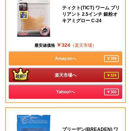
ティクト(TICT) ワーム ブリ
リアント 2.5インチ 銀粉オ
キアミグロー C-24
￥324
（楽天市場）
最安値価格
Amazonへ
￥399
楽天市場へ
￥324
Yahoo!へ
￥360
ブリーデン(BREADEN) ワ