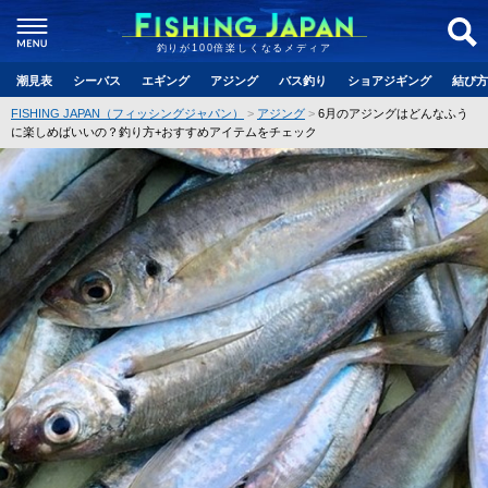
釣りが100倍楽しくなるメディア
潮見表
シーバス
エギング
アジング
バス釣り
ショアジギング
結び方
FISHING JAPAN（フィッシングジャパン）
アジング
6月のアジングはどんなふう
に楽しめばいいの？釣り方+おすすめアイテムをチェック