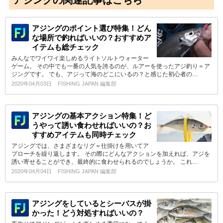
アジングの関連記事はこちら
アジングのポイント選び特集！どん
な場所で釣ればいいの？おすすめア
イテムも総チェック
みんなでワイワイ楽しめるライトソルトウォーター
ゲーム。 その中でも一番の人気を誇るのが、ルアーを使ったアジ釣り＝ア
ジングです。 でも、アジって海のどこにいるの？と感じた初心者の…
2020年04月03日
FISHING JAPAN 編集部
アジングの基本アクション特集！ど
うやって誘い食わせればいいの？お
すすめアイテムも同時チェック
アジングでは、さまざまなリグ＝仕掛けを用いてア
プローチを繰り返します。 その際にどんなアクションを加えれば、アジを
誘い寄せることができ、最終的に食わせられるのでしょうか。 これ…
2020年04月04日
FISHING JAPAN 編集部
アジングをしているとシーバスが掛
かった！どう対処すればいいの？