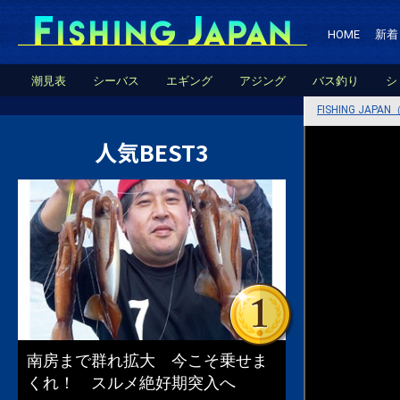
HOME
新着
潮見表
シーバス
エギング
アジング
バス釣り
シ
FISHING JA
人気BEST3
南房まで群れ拡大 今こそ乗せま
くれ！ スルメ絶好期突入へ