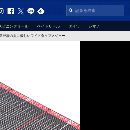
スピニングリール
ベイトリール
ダイワ
シマノ
年新登場の魚に優しいワイドタイプメジャー！