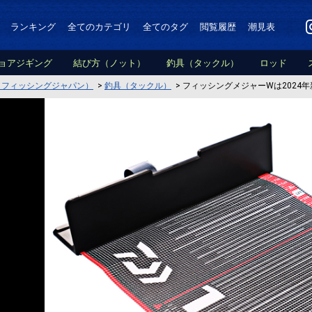
ランキング
全てのカテゴリ
全てのタグ
閲覧履歴
潮見表
ョアジギング
結び方（ノット）
釣具（タックル）
ロッド
PAN（フィッシングジャパン）
>
釣具（タックル）
>
フィッシングメジャーWは2024