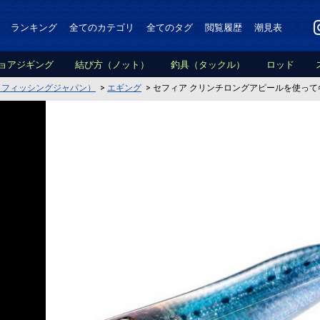
ランキング
全てのカテゴリ
全てのタグ
閲覧履歴
潮見表
ョアジギング
結び方（ノット）
釣具（タックル）
ロッド
PAN（フィッシングジャパン）
>
エギング
>
セフィア クリンチロングアピールを使って