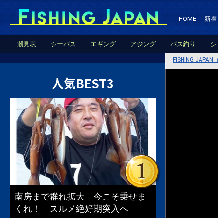
HOME
新着
潮見表
シーバス
エギング
アジング
バス釣り
シ
FISHING JA
人気BEST3
南房まで群れ拡大 今こそ乗せま
くれ！ スルメ絶好期突入へ