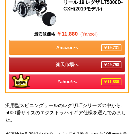
リール 19 レグザ LT5000D-
CXH(2019モデル)
￥11,880
（Yahoo!）
最安値価格
Amazonへ
￥19,731
楽天市場へ
￥49,798
Yahoo!へ
￥11,880
汎用型スピニングリールのレグザLTシリーズの中から、
5000番サイズのエクストラハイギア仕様を選んでみまし
た。