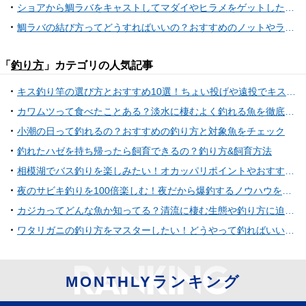
ショアから鯛ラバをキャストしてマダイやヒラメをゲットしたい！おすすめロッドもチェック
鯛ラバの結び方ってどうすればいいの？おすすめのノットやライン特集
「
釣り方
」カテゴリの人気記事
キス釣り竿の選び方とおすすめ10選！ちょい投げや遠投でキス釣りを楽しもう
カワムツって食べたことある？淡水に棲むよく釣れる魚を徹底特集
小潮の日って釣れるの？おすすめの釣り方と対象魚をチェック
釣れたハゼを持ち帰ったら飼育できるの？釣り方&飼育方法
相模湖でバス釣りを楽しみたい！オカッパリポイントやおすすめタックル特集
夜のサビキ釣りを100倍楽しむ！夜だから爆釣するノウハウを紹介！
カジカってどんな魚か知ってる？清流に棲む生態や釣り方に迫ってみた
ワタリガニの釣り方をマスターしたい！どうやって釣ればいいの？
MONTHLYランキング