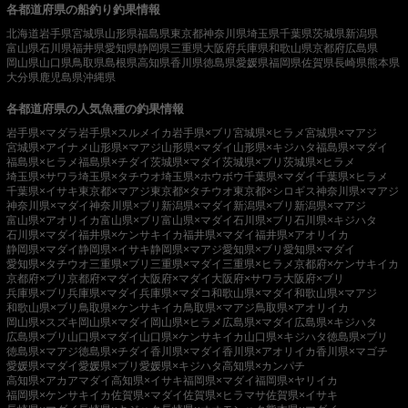
各都道府県の船釣り釣果情報
北海道
岩手県
宮城県
山形県
福島県
東京都
神奈川県
埼玉県
千葉県
茨城県
新潟県
富山県
石川県
福井県
愛知県
静岡県
三重県
大阪府
兵庫県
和歌山県
京都府
広島県
岡山県
山口県
鳥取県
島根県
高知県
香川県
徳島県
愛媛県
福岡県
佐賀県
長崎県
熊本県
大分県
鹿児島県
沖縄県
各都道府県の人気魚種の釣果情報
岩手県×マダラ
岩手県×スルメイカ
岩手県×ブリ
宮城県×ヒラメ
宮城県×マアジ
宮城県×アイナメ
山形県×マアジ
山形県×マダイ
山形県×キジハタ
福島県×マダイ
福島県×ヒラメ
福島県×チダイ
茨城県×マダイ
茨城県×ブリ
茨城県×ヒラメ
埼玉県×サワラ
埼玉県×タチウオ
埼玉県×ホウボウ
千葉県×マダイ
千葉県×ヒラメ
千葉県×イサキ
東京都×マアジ
東京都×タチウオ
東京都×シロギス
神奈川県×マアジ
神奈川県×マダイ
神奈川県×ブリ
新潟県×マダイ
新潟県×ブリ
新潟県×マアジ
富山県×アオリイカ
富山県×ブリ
富山県×マダイ
石川県×ブリ
石川県×キジハタ
石川県×マダイ
福井県×ケンサキイカ
福井県×マダイ
福井県×アオリイカ
静岡県×マダイ
静岡県×イサキ
静岡県×マアジ
愛知県×ブリ
愛知県×マダイ
愛知県×タチウオ
三重県×ブリ
三重県×マダイ
三重県×ヒラメ
京都府×ケンサキイカ
京都府×ブリ
京都府×マダイ
大阪府×マダイ
大阪府×サワラ
大阪府×ブリ
兵庫県×ブリ
兵庫県×マダイ
兵庫県×マダコ
和歌山県×マダイ
和歌山県×マアジ
和歌山県×ブリ
鳥取県×ケンサキイカ
鳥取県×マアジ
鳥取県×アオリイカ
岡山県×スズキ
岡山県×マダイ
岡山県×ヒラメ
広島県×マダイ
広島県×キジハタ
広島県×ブリ
山口県×マダイ
山口県×ケンサキイカ
山口県×キジハタ
徳島県×ブリ
徳島県×マアジ
徳島県×チダイ
香川県×マダイ
香川県×アオリイカ
香川県×マゴチ
愛媛県×マダイ
愛媛県×ブリ
愛媛県×キジハタ
高知県×カンパチ
高知県×アカアマダイ
高知県×イサキ
福岡県×マダイ
福岡県×ヤリイカ
福岡県×ケンサキイカ
佐賀県×マダイ
佐賀県×ヒラマサ
佐賀県×イサキ