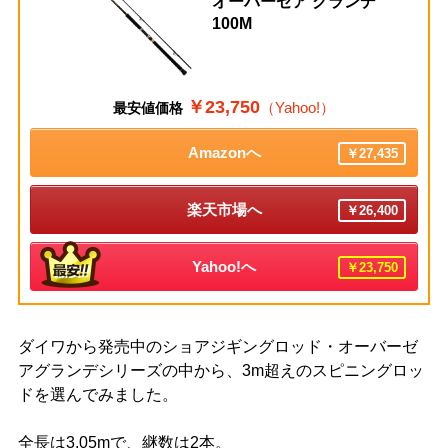
オーバーゼア グランデ
100M
￥23,750
（Yahoo!）
最安値価格
Amazonへ
￥27,435
楽天市場へ
￥26,400
Yahoo!へ
￥23,750
ダイワから発売中のショアジギングロッド・オーバーゼ
アグランデシリーズの中から、3m超えのスピニングロッ
ドを選んでみました。
全長は3.05mで、継数は2本。