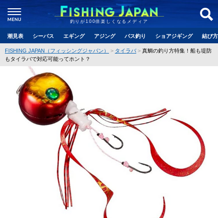
釣りが100倍楽しくなるメディア
潮見表
シーバス
エギング
アジング
バス釣り
ショアジギング
結び方
FISHING JAPAN（フィッシングジャパン）
タイラバ
真鯛の釣り方特集！船も堤防
もタイラバで対応可能ってホント？