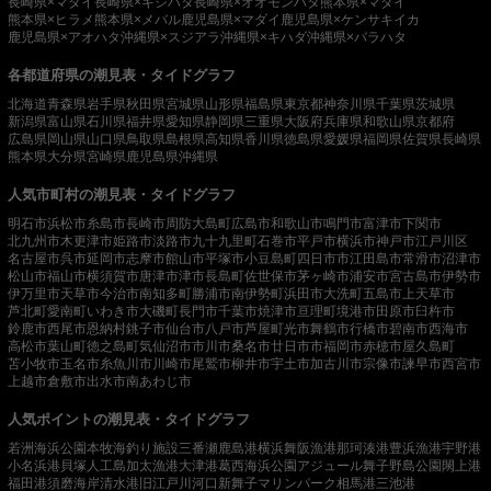
長崎県×マダイ
長崎県×キジハタ
長崎県×オオモンハタ
熊本県×マダイ
熊本県×ヒラメ
熊本県×メバル
鹿児島県×マダイ
鹿児島県×ケンサキイカ
鹿児島県×アオハタ
沖縄県×スジアラ
沖縄県×キハダ
沖縄県×バラハタ
各都道府県の潮見表・タイドグラフ
北海道
青森県
岩手県
秋田県
宮城県
山形県
福島県
東京都
神奈川県
千葉県
茨城県
新潟県
富山県
石川県
福井県
愛知県
静岡県
三重県
大阪府
兵庫県
和歌山県
京都府
広島県
岡山県
山口県
鳥取県
島根県
高知県
香川県
徳島県
愛媛県
福岡県
佐賀県
長崎県
熊本県
大分県
宮崎県
鹿児島県
沖縄県
人気市町村の潮見表・タイドグラフ
明石市
浜松市
糸島市
長崎市
周防大島町
広島市
和歌山市
鳴門市
富津市
下関市
北九州市
木更津市
姫路市
淡路市
九十九里町
石巻市
平戸市
横浜市
神戸市
江戸川区
名古屋市
呉市
延岡市
志摩市
館山市
平塚市
小豆島町
四日市市
江田島市
常滑市
沼津市
松山市
福山市
横須賀市
唐津市
津市
長島町
佐世保市
茅ヶ崎市
浦安市
宮古島市
伊勢市
伊万里市
天草市
今治市
南知多町
勝浦市
南伊勢町
浜田市
大洗町
五島市
上天草市
芦北町
愛南町
いわき市
大磯町
長門市
千葉市
焼津市
亘理町
境港市
田原市
臼杵市
鈴鹿市
西尾市
恩納村
銚子市
仙台市
八戸市
芦屋町
光市
舞鶴市
行橋市
碧南市
西海市
高松市
葉山町
徳之島町
気仙沼市
市川市
桑名市
廿日市市
福岡市
赤穂市
屋久島町
苫小牧市
玉名市
糸魚川市
川崎市
尾鷲市
柳井市
宇土市
加古川市
宗像市
諫早市
西宮市
上越市
倉敷市
出水市
南あわじ市
人気ポイントの潮見表・タイドグラフ
若洲海浜公園
本牧海釣り施設
三番瀬
鹿島港
横浜
舞阪漁港
那珂湊港
豊浜漁港
宇野港
小名浜港
貝塚人工島
加太漁港
大津港
葛西海浜公園
アジュール舞子
野島公園
閖上港
福田港
須磨海岸
清水港
旧江戸川河口
新舞子マリンパーク
相馬港
三池港