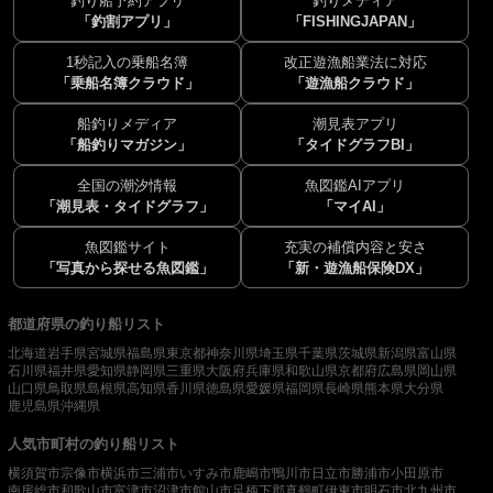
釣り船予約アプリ
釣りメディア
「釣割アプリ」
「FISHINGJAPAN」
1秒記入の乗船名簿
改正遊漁船業法に対応
「乗船名簿クラウド」
「遊漁船クラウド」
船釣りメディア
潮見表アプリ
「船釣りマガジン」
「タイドグラフBI」
全国の潮汐情報
魚図鑑AIアプリ
「潮見表・タイドグラフ」
「マイAI」
魚図鑑サイト
充実の補償内容と安さ
「写真から探せる魚図鑑」
「新・遊漁船保険DX」
都道府県の釣り船リスト
北海道
岩手県
宮城県
福島県
東京都
神奈川県
埼玉県
千葉県
茨城県
新潟県
富山県
石川県
福井県
愛知県
静岡県
三重県
大阪府
兵庫県
和歌山県
京都府
広島県
岡山県
山口県
鳥取県
島根県
高知県
香川県
徳島県
愛媛県
福岡県
長崎県
熊本県
大分県
鹿児島県
沖縄県
人気市町村の釣り船リスト
横須賀市
宗像市
横浜市
三浦市
いすみ市
鹿嶋市
鴨川市
日立市
勝浦市
小田原市
南房総市
和歌山市
富津市
沼津市
館山市
足柄下郡真鶴町
伊東市
明石市
北九州市