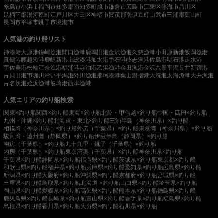
糸島市
小浜市
福岡市
知多郡南知多町
旭市
鎌倉市
広島市
江東区
熱海市
品川区
足柄下郡湯河原町
江戸川区
大田区
神栖市
賀茂郡南伊豆町
山武市
三浦郡葉山町
長岡市
平塚市
銚子市
境港市
人気港の釣り船リスト
神湊港
大原港
鐘崎漁港
間口漁港
鹿嶋旧港
金沢漁港
久慈漁港
小田原新港
飯岡漁港
真鶴港
腰越漁港
鹿嶋新港
上総湊港
加太港
手石港
岐志漁港
佐島港
明石港
走水港
宇佐美港
松輪江奈漁港
福浦港
寺泊港
乙浜漁港
金田漁港
金沢八景平潟
長井新宿港
片貝旧港
市堀川沿い
平潟港
外川漁港
那珂湊港
葉山鐙摺港
大洗港
太海漁港
大井漁港
片名漁港
姪浜漁港
波崎港
西津漁港
人気エリアの釣り船検索
関東×釣り船
関西×釣り船
東海×釣り船
北陸・甲信越×釣り船
中国・四国×釣り船
九州・沖縄×釣り船
北海道・東北×釣り船
三浦半島（神奈川県）×釣り船
相模湾（神奈川県）×釣り船
外房（千葉県）×釣り船
東京湾（神奈川県）×釣り船
駿河湾・遠州灘（静岡県）×釣り船
伊豆半島（静岡県）×釣り船
南房（千葉県）×釣り船
九十九里・銚子（千葉県）×釣り船
内房（千葉県）×釣り船
東京湾奥（千葉県）×釣り船
神奈川県×釣り船
千葉県×釣り船
静岡県×釣り船
福岡県×釣り船
茨城県×釣り船
東京都×釣り船
和歌山県×釣り船
福井県×釣り船
兵庫県×釣り船
愛知県×釣り船
広島県×釣り船
新潟県×釣り船
大阪府×釣り船
沖縄県×釣り船
京都府×釣り船
宮城県×釣り船
三重県×釣り船
鳥取県×釣り船
北海道 ×釣り船
山口県×釣り船
埼玉県×釣り船
岡山県×釣り船
愛媛県×釣り船
高知県×釣り船
熊本県×釣り船
徳島県×釣り船
鹿児島県×釣り船
長崎県×釣り船
富山県×釣り船
岩手県×釣り船
福島県×釣り船
島根県×釣り船
香川県×釣り船
大分県×釣り船
石川県×釣り船