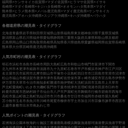
福岡県×ケンサキイカ
佐賀県×マダイ
佐賀県×ヒラマサ
佐賀県×イサキ
長崎県×マダイ
長崎県×キジハタ
長崎県×オオモンハタ
熊本県×マダイ
熊本県×ヒラメ
熊本県×メバル
鹿児島県×マダイ
鹿児島県×ケンサキイカ
鹿児島県×アオハタ
沖縄県×スジアラ
沖縄県×キハダ
沖縄県×バラハタ
各都道府県の潮見表・タイドグラフ
北海道
青森県
岩手県
秋田県
宮城県
山形県
福島県
東京都
神奈川県
千葉県
茨城県
新潟県
富山県
石川県
福井県
愛知県
静岡県
三重県
大阪府
兵庫県
和歌山県
京都府
広島県
岡山県
山口県
鳥取県
島根県
高知県
香川県
徳島県
愛媛県
福岡県
佐賀県
長崎県
熊本県
大分県
宮崎県
鹿児島県
沖縄県
人気市町村の潮見表・タイドグラフ
明石市
浜松市
糸島市
長崎市
周防大島町
広島市
和歌山市
鳴門市
富津市
下関市
北九州市
木更津市
姫路市
淡路市
九十九里町
石巻市
平戸市
横浜市
神戸市
江戸川区
名古屋市
呉市
延岡市
志摩市
館山市
平塚市
小豆島町
四日市市
江田島市
常滑市
沼津市
松山市
福山市
横須賀市
唐津市
津市
長島町
佐世保市
茅ヶ崎市
浦安市
宮古島市
伊勢市
伊万里市
天草市
今治市
南知多町
勝浦市
南伊勢町
大洗町
浜田市
五島市
上天草市
芦北町
愛南町
いわき市
大磯町
長門市
千葉市
焼津市
亘理町
境港市
田原市
臼杵市
鈴鹿市
西尾市
恩納村
銚子市
仙台市
八戸市
芦屋町
光市
舞鶴市
行橋市
碧南市
西海市
高松市
葉山町
徳之島町
気仙沼市
市川市
桑名市
廿日市市
福岡市
赤穂市
屋久島町
苫小牧市
玉名市
糸魚川市
川崎市
尾鷲市
柳井市
宇土市
加古川市
宗像市
諫早市
西宮市
上越市
倉敷市
出水市
南あわじ市
人気ポイントの潮見表・タイドグラフ
若洲海浜公園
本牧海釣り施設
三番瀬
鹿島港
横浜
舞阪漁港
那珂湊港
豊浜漁港
宇野港
小名浜港
貝塚人工島
加太漁港
大津港
葛西海浜公園
アジュール舞子
野島公園
閖上港