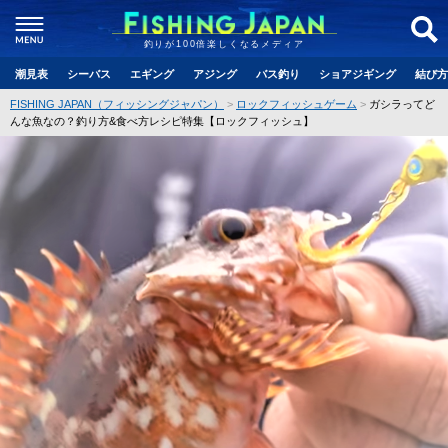
釣りが100倍楽しくなるメディア
潮見表
シーバス
エギング
アジング
バス釣り
ショアジギング
結び方
FISHING JAPAN（フィッシングジャパン）
ロックフィッシュゲーム
ガシラってど
んな魚なの？釣り方&食べ方レシピ特集【ロックフィッシュ】