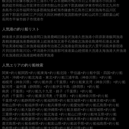
横須賀市
宗像市
横浜市
三浦市
いすみ市
鹿嶋市
鴨川市
日立市
勝浦市
小田原市
南房総市
和歌山市
富津市
沼津市
館山市
足柄下郡真鶴町
伊東市
明石市
北九州市
糸島市
小浜市
福岡市
知多郡南知多町
旭市
鎌倉市
広島市
江東区
熱海市
品川区
足柄下郡湯河原町
江戸川区
大田区
神栖市
賀茂郡南伊豆町
山武市
三浦郡葉山町
長岡市
平塚市
銚子市
境港市
人気港の釣り船リスト
神湊港
大原港
鐘崎漁港
間口漁港
鹿嶋旧港
金沢漁港
久慈漁港
小田原新港
飯岡漁港
真鶴港
腰越漁港
鹿嶋新港
上総湊港
加太港
手石港
岐志漁港
佐島港
明石港
走水港
宇佐美港
松輪江奈漁港
福浦港
寺泊港
乙浜漁港
金田漁港
金沢八景平潟
長井新宿港
片貝旧港
市堀川沿い
平潟港
外川漁港
那珂湊港
葉山鐙摺港
大洗港
太海漁港
大井漁港
片名漁港
姪浜漁港
波崎港
西津漁港
人気エリアの釣り船検索
関東×釣り船
関西×釣り船
東海×釣り船
北陸・甲信越×釣り船
中国・四国×釣り船
九州・沖縄×釣り船
北海道・東北×釣り船
三浦半島（神奈川県）×釣り船
相模湾（神奈川県）×釣り船
外房（千葉県）×釣り船
東京湾（神奈川県）×釣り船
駿河湾・遠州灘（静岡県）×釣り船
伊豆半島（静岡県）×釣り船
南房（千葉県）×釣り船
九十九里・銚子（千葉県）×釣り船
内房（千葉県）×釣り船
東京湾奥（千葉県）×釣り船
神奈川県×釣り船
千葉県×釣り船
静岡県×釣り船
福岡県×釣り船
茨城県×釣り船
東京都×釣り船
和歌山県×釣り船
福井県×釣り船
兵庫県×釣り船
愛知県×釣り船
広島県×釣り船
新潟県×釣り船
大阪府×釣り船
沖縄県×釣り船
京都府×釣り船
宮城県×釣り船
三重県×釣り船
鳥取県×釣り船
北海道 ×釣り船
山口県×釣り船
埼玉県×釣り船
岡山県×釣り船
愛媛県×釣り船
高知県×釣り船
熊本県×釣り船
徳島県×釣り船
鹿児島県×釣り船
長崎県×釣り船
富山県×釣り船
岩手県×釣り船
福島県×釣り船
島根県×釣り船
香川県×釣り船
大分県×釣り船
石川県×釣り船