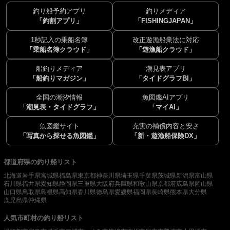
釣り船予約アプリ
釣りメディア
「釣割アプリ」
「FISHINGJAPAN」
1秒記入の乗船名簿
改正遊漁船業法に対応
「乗船名簿クラウド」
「遊漁船クラウド」
船釣りメディア
潮見表アプリ
「船釣りマガジン」
「タイドグラフBI」
全国の潮汐情報
魚図鑑AIアプリ
「潮見表・タイドグラフ」
「マイAI」
魚図鑑サイト
充実の補償内容と安さ
「写真から探せる魚図鑑」
「新・遊漁船保険DX」
都道府県の釣り船リスト
北海道
岩手県
宮城県
福島県
東京都
神奈川県
埼玉県
千葉県
茨城県
新潟県
富山県
石川県
福井県
愛知県
静岡県
三重県
大阪府
兵庫県
和歌山県
京都府
広島県
岡山県
山口県
鳥取県
島根県
高知県
香川県
徳島県
愛媛県
福岡県
長崎県
熊本県
大分県
鹿児島県
沖縄県
人気市町村の釣り船リスト