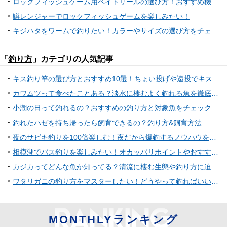
ロックフィッシュゲーム用ベイトリールの選び方！おすすめ機種はどれ？
鱒レンジャーでロックフィッシュゲームを楽しみたい！
キジハタをワームで釣りたい！カラーやサイズの選び方をチェック
「
釣り方
」カテゴリの人気記事
キス釣り竿の選び方とおすすめ10選！ちょい投げや遠投でキス釣りを楽しもう
カワムツって食べたことある？淡水に棲むよく釣れる魚を徹底特集
小潮の日って釣れるの？おすすめの釣り方と対象魚をチェック
釣れたハゼを持ち帰ったら飼育できるの？釣り方&飼育方法
夜のサビキ釣りを100倍楽しむ！夜だから爆釣するノウハウを紹介！
相模湖でバス釣りを楽しみたい！オカッパリポイントやおすすめタックル特集
カジカってどんな魚か知ってる？清流に棲む生態や釣り方に迫ってみた
ワタリガニの釣り方をマスターしたい！どうやって釣ればいいの？
MONTHLYランキング