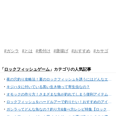
#ガシラ
#とは
#煮付け
#唐揚げ
#おすすめ
#カサゴ
「
ロックフィッシュゲーム
」カテゴリの人気記事
夜の穴釣り攻略法！夏のロックフィッシュを誘うにはどんなエサがいいの？
キジハタに付いている黒い生き物って寄生虫なの？
オモックの作り方！さまざまな魚が釣れてしまう便利アイテムを自作しよう
ロックフィッシュをハードルアーで釣りたい！おすすめのアイテム特集
ガシラってどんな魚なの？釣り方&食べ方レシピ特集【ロックフィッシュ】