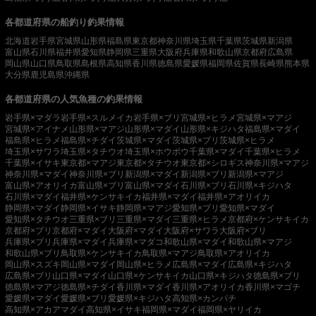
各都道府県の船釣り釣果情報
北海道
岩手県
宮城県
山形県
福島県
東京都
神奈川県
埼玉県
千葉県
茨城県
新潟県
富山県
石川県
福井県
愛知県
静岡県
三重県
大阪府
兵庫県
和歌山県
京都府
広島県
岡山県
山口県
鳥取県
島根県
高知県
香川県
徳島県
愛媛県
福岡県
佐賀県
長崎県
熊本県
大分県
鹿児島県
沖縄県
各都道府県の人気魚種の釣果情報
岩手県×マダラ
岩手県×スルメイカ
岩手県×ブリ
宮城県×ヒラメ
宮城県×マアジ
宮城県×アイナメ
山形県×マアジ
山形県×マダイ
山形県×キジハタ
福島県×マダイ
福島県×ヒラメ
福島県×チダイ
茨城県×マダイ
茨城県×ブリ
茨城県×ヒラメ
埼玉県×サワラ
埼玉県×タチウオ
埼玉県×ホウボウ
千葉県×マダイ
千葉県×ヒラメ
千葉県×イサキ
東京都×マアジ
東京都×タチウオ
東京都×シロギス
神奈川県×マアジ
神奈川県×マダイ
神奈川県×ブリ
新潟県×マダイ
新潟県×ブリ
新潟県×マアジ
富山県×アオリイカ
富山県×ブリ
富山県×マダイ
石川県×ブリ
石川県×キジハタ
石川県×マダイ
福井県×ケンサキイカ
福井県×マダイ
福井県×アオリイカ
静岡県×マダイ
静岡県×イサキ
静岡県×マアジ
愛知県×ブリ
愛知県×マダイ
愛知県×タチウオ
三重県×ブリ
三重県×マダイ
三重県×ヒラメ
京都府×ケンサキイカ
京都府×ブリ
京都府×マダイ
大阪府×マダイ
大阪府×サワラ
大阪府×ブリ
兵庫県×ブリ
兵庫県×マダイ
兵庫県×マダコ
和歌山県×マダイ
和歌山県×マアジ
和歌山県×ブリ
鳥取県×ケンサキイカ
鳥取県×マアジ
鳥取県×アオリイカ
岡山県×スズキ
岡山県×マダイ
岡山県×ヒラメ
広島県×マダイ
広島県×キジハタ
広島県×ブリ
山口県×マダイ
山口県×ケンサキイカ
山口県×キジハタ
徳島県×ブリ
徳島県×マアジ
徳島県×チダイ
香川県×マダイ
香川県×アオリイカ
香川県×マゴチ
愛媛県×マダイ
愛媛県×ブリ
愛媛県×キジハタ
高知県×カンパチ
高知県×アカアマダイ
高知県×イサキ
福岡県×マダイ
福岡県×ヤリイカ