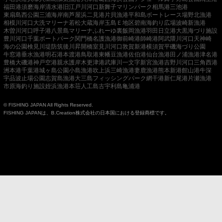
福田港
須磨海岸
清水港
旧江戸川河口
新舞子マリンパーク
相馬港
三池港
東扇島西公園
三浦海岸
南芦屋浜
二見港
片貝漁港
平和島ボートレース場
野北漁港
相模川河口
大洗マリーナ
若松
大蔵海岸
玉島Ｅ地区
碧南海釣り広場
波崎新漁港
木曽川河口
呼子港
八景島マリーナ
ふれーゆ裏
飯岡漁港
羽田
日立港
大黒海づり施設
豊川河口
千葉ポートパーク
関門橋
名護漁港
御前崎港
師崎港
阿武隈川河口
天神崎
海の公園
検見川堤防
筑後川昇開橋
室見川河口
敦賀新港
横須賀
平磯海づり公園
牛窓港
垂水漁港
明石港
本渡港
鳥取港
東幡豆漁港
佐伯港
仙台漁港
田ノ浦漁港
津名港
豊橋
大磯港
神戸空港親水護岸
木更津港
武庫川一文字
新宮漁港
吉野川河口
三角西港
洲本港
千葉港
城ヶ島公園
小島漁港
吹上浜
三崎漁港
妻鹿漁港
熊本新港
館山港
牛深
宇品波止場公園
志賀島漁港
大三島フィッシングパーク
網干港
新仁尾港
片瀬漁港
市原海釣り施設
姪浜漁港
本荘人工島
古宇利島
亀浦港
© FISHING JAPAN All Rights Reserved.
FISHING JAPANは、B.Creation株式会社の日本国における登録商標です。