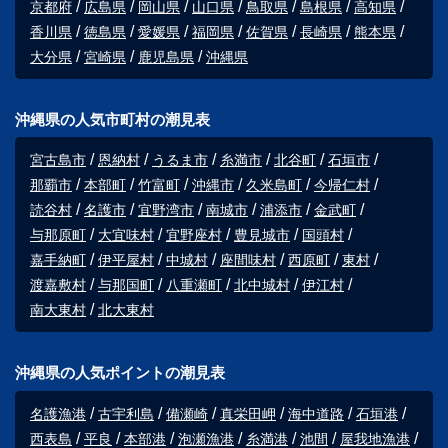
京都府
広島県
岡山県
山口県
鳥取県
島根県
高知県
香川県
徳島県
愛媛県
福岡県
佐賀県
長崎県
熊本県
大分県
宮崎県
鹿児島県
沖縄県
沖縄県の人気市町村の潮見表
宮古島市
恩納村
うるま市
糸満市
北谷町
石垣市
那覇市
本部町
竹富町
沖縄市
久米島町
今帰仁村
読谷村
名護市
宜野湾市
南城市
浦添市
金武町
与那原町
大宜味村
宜野座村
豊見城市
国頭村
嘉手納町
伊平屋村
中城村
座間味村
西原町
東村
渡嘉敷村
与那国町
八重瀬町
北中城村
伊江村
南大東村
北大東村
沖縄県の人気ポイントの潮見表
名護漁港
古宇利島
備瀬崎
真栄田岬
海中道路
石垣港
西表島
平良
本部港
泡瀬漁港
糸満港
池間
屋我地漁港