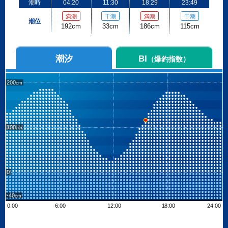
潮時
04:20
11:30
18:29
23:49
満潮
干潮
満潮
干潮
潮位
192cm
33cm
186cm
115cm
潮汐
BI
（爆釣指数）
200
100
0
-40
0:00
6:00
12:00
18:00
24:00
Leaflet
| ©
OpenStreetMap contributors