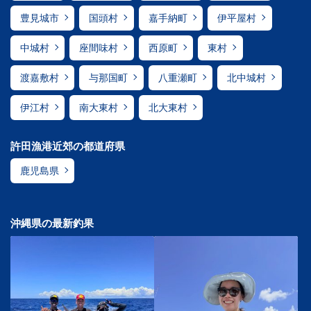
豊見城市
国頭村
嘉手納町
伊平屋村
中城村
座間味村
西原町
東村
渡嘉敷村
与那国町
八重瀬町
北中城村
伊江村
南大東村
北大東村
許田漁港近郊の都道府県
鹿児島県
沖縄県の最新釣果