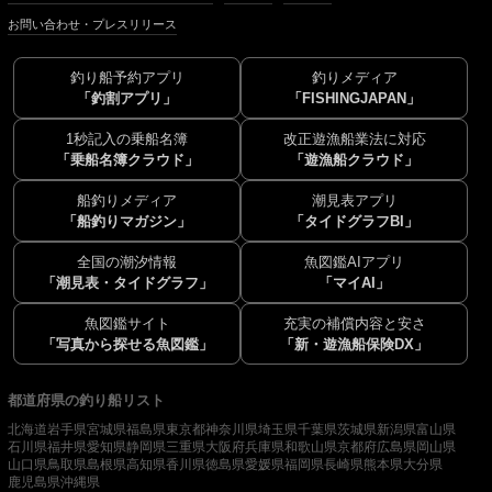
お問い合わせ・プレスリリース
釣り船予約アプリ
釣りメディア
「釣割アプリ」
「FISHINGJAPAN」
1秒記入の乗船名簿
改正遊漁船業法に対応
「乗船名簿クラウド」
「遊漁船クラウド」
船釣りメディア
潮見表アプリ
「船釣りマガジン」
「タイドグラフBI」
全国の潮汐情報
魚図鑑AIアプリ
「潮見表・タイドグラフ」
「マイAI」
魚図鑑サイト
充実の補償内容と安さ
「写真から探せる魚図鑑」
「新・遊漁船保険DX」
都道府県の釣り船リスト
北海道
岩手県
宮城県
福島県
東京都
神奈川県
埼玉県
千葉県
茨城県
新潟県
富山県
石川県
福井県
愛知県
静岡県
三重県
大阪府
兵庫県
和歌山県
京都府
広島県
岡山県
山口県
鳥取県
島根県
高知県
香川県
徳島県
愛媛県
福岡県
長崎県
熊本県
大分県
鹿児島県
沖縄県