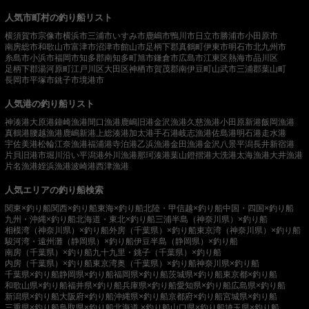
人気市町村の釣り船リスト
横須賀市
宗像市
横浜市
三浦市
いすみ市
鹿嶋市
鴨川市
日立市
勝浦市
小田原市
南房総市
和歌山市
富津市
沼津市
館山市
足柄下郡真鶴町
伊東市
明石市
北九州市
糸島市
小浜市
福岡市
知多郡南知多町
旭市
鎌倉市
広島市
江東区
熱海市
品川区
足柄下郡湯河原町
江戸川区
大田区
神栖市
賀茂郡南伊豆町
山武市
三浦郡葉山町
長岡市
平塚市
銚子市
境港市
人気港の釣り船リスト
神湊港
大原港
鐘崎漁港
間口漁港
鹿嶋旧港
金沢漁港
久慈漁港
小田原新港
飯岡漁港
真鶴港
腰越漁港
鹿嶋新港
上総湊港
加太港
手石港
岐志漁港
佐島港
明石港
走水港
宇佐美港
松輪江奈漁港
福浦港
寺泊港
乙浜漁港
金田漁港
金沢八景平潟
長井新宿港
片貝旧港
市堀川沿い
平潟港
外川漁港
那珂湊港
葉山鐙摺港
大洗港
太海漁港
大井漁港
片名漁港
姪浜漁港
波崎港
西津漁港
人気エリアの釣り船検索
関東×釣り船
関西×釣り船
東海×釣り船
北陸・甲信越×釣り船
中国・四国×釣り船
九州・沖縄×釣り船
北海道・東北×釣り船
三浦半島（神奈川県）×釣り船
相模湾（神奈川県）×釣り船
外房（千葉県）×釣り船
東京湾（神奈川県）×釣り船
駿河湾・遠州灘（静岡県）×釣り船
伊豆半島（静岡県）×釣り船
南房（千葉県）×釣り船
九十九里・銚子（千葉県）×釣り船
内房（千葉県）×釣り船
東京湾奥（千葉県）×釣り船
神奈川県×釣り船
千葉県×釣り船
静岡県×釣り船
福岡県×釣り船
茨城県×釣り船
東京都×釣り船
和歌山県×釣り船
福井県×釣り船
兵庫県×釣り船
愛知県×釣り船
広島県×釣り船
新潟県×釣り船
大阪府×釣り船
沖縄県×釣り船
京都府×釣り船
宮城県×釣り船
三重県×釣り船
鳥取県×釣り船
北海道 ×釣り船
山口県×釣り船
埼玉県×釣り船