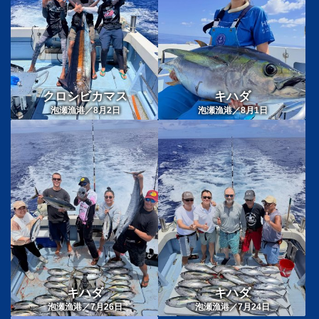
クロシビカマス
キハダ
泡瀬漁港／8月2日
泡瀬漁港／8月1日
キハダ
キハダ
泡瀬漁港／7月26日
泡瀬漁港／7月24日