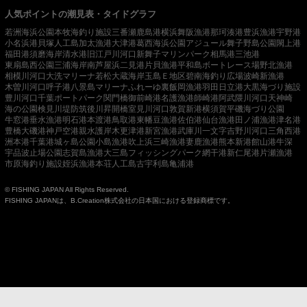
人気ポイントの潮見表・タイドグラフ
若洲海浜公園
本牧海釣り施設
三番瀬
鹿島港
横浜
舞阪漁港
那珂湊港
豊浜漁港
宇野港
小名浜港
貝塚人工島
加太漁港
大津港
葛西海浜公園
アジュール舞子
野島公園
閖上港
福田港
須磨海岸
清水港
旧江戸川河口
新舞子マリンパーク
相馬港
三池港
東扇島西公園
三浦海岸
南芦屋浜
二見港
片貝漁港
平和島ボートレース場
野北漁港
相模川河口
大洗マリーナ
若松
大蔵海岸
玉島Ｅ地区
碧南海釣り広場
波崎新漁港
木曽川河口
呼子港
八景島マリーナ
ふれーゆ裏
飯岡漁港
羽田
日立港
大黒海づり施設
豊川河口
千葉ポートパーク
関門橋
御前崎港
名護漁港
師崎港
阿武隈川河口
天神崎
海の公園
検見川堤防
筑後川昇開橋
室見川河口
敦賀新港
横須賀
平磯海づり公園
牛窓港
垂水漁港
明石港
本渡港
鳥取港
東幡豆漁港
佐伯港
仙台漁港
田ノ浦漁港
津名港
豊橋
大磯港
神戸空港親水護岸
木更津港
新宮漁港
武庫川一文字
吉野川河口
三角西港
洲本港
千葉港
城ヶ島公園
小島漁港
吹上浜
三崎漁港
妻鹿漁港
熊本新港
館山港
牛深
宇品波止場公園
志賀島漁港
大三島フィッシングパーク
網干港
新仁尾港
片瀬漁港
市原海釣り施設
姪浜漁港
本荘人工島
古宇利島
亀浦港
© FISHING JAPAN All Rights Reserved.
FISHING JAPANは、B.Creation株式会社の日本国における登録商標です。