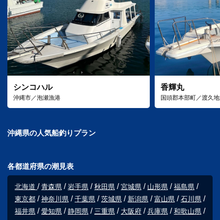
シンコハル
香輝丸
沖縄市／泡瀬漁港
国頭郡本部町／渡久地
沖縄県の人気船釣りプラン
各都道府県の潮見表
北海道
青森県
岩手県
秋田県
宮城県
山形県
福島県
東京都
神奈川県
千葉県
茨城県
新潟県
富山県
石川県
福井県
愛知県
静岡県
三重県
大阪府
兵庫県
和歌山県