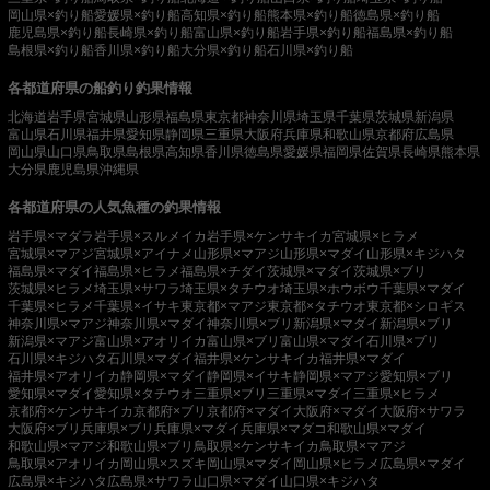
岡山県×釣り船
愛媛県×釣り船
高知県×釣り船
熊本県×釣り船
徳島県×釣り船
鹿児島県×釣り船
長崎県×釣り船
富山県×釣り船
岩手県×釣り船
福島県×釣り船
島根県×釣り船
香川県×釣り船
大分県×釣り船
石川県×釣り船
各都道府県の船釣り釣果情報
北海道
岩手県
宮城県
山形県
福島県
東京都
神奈川県
埼玉県
千葉県
茨城県
新潟県
富山県
石川県
福井県
愛知県
静岡県
三重県
大阪府
兵庫県
和歌山県
京都府
広島県
岡山県
山口県
鳥取県
島根県
高知県
香川県
徳島県
愛媛県
福岡県
佐賀県
長崎県
熊本県
大分県
鹿児島県
沖縄県
各都道府県の人気魚種の釣果情報
岩手県×マダラ
岩手県×スルメイカ
岩手県×ケンサキイカ
宮城県×ヒラメ
宮城県×マアジ
宮城県×アイナメ
山形県×マアジ
山形県×マダイ
山形県×キジハタ
福島県×マダイ
福島県×ヒラメ
福島県×チダイ
茨城県×マダイ
茨城県×ブリ
茨城県×ヒラメ
埼玉県×サワラ
埼玉県×タチウオ
埼玉県×ホウボウ
千葉県×マダイ
千葉県×ヒラメ
千葉県×イサキ
東京都×マアジ
東京都×タチウオ
東京都×シロギス
神奈川県×マアジ
神奈川県×マダイ
神奈川県×ブリ
新潟県×マダイ
新潟県×ブリ
新潟県×マアジ
富山県×アオリイカ
富山県×ブリ
富山県×マダイ
石川県×ブリ
石川県×キジハタ
石川県×マダイ
福井県×ケンサキイカ
福井県×マダイ
福井県×アオリイカ
静岡県×マダイ
静岡県×イサキ
静岡県×マアジ
愛知県×ブリ
愛知県×マダイ
愛知県×タチウオ
三重県×ブリ
三重県×マダイ
三重県×ヒラメ
京都府×ケンサキイカ
京都府×ブリ
京都府×マダイ
大阪府×マダイ
大阪府×サワラ
大阪府×ブリ
兵庫県×ブリ
兵庫県×マダイ
兵庫県×マダコ
和歌山県×マダイ
和歌山県×マアジ
和歌山県×ブリ
鳥取県×ケンサキイカ
鳥取県×マアジ
鳥取県×アオリイカ
岡山県×スズキ
岡山県×マダイ
岡山県×ヒラメ
広島県×マダイ
広島県×キジハタ
広島県×サワラ
山口県×マダイ
山口県×キジハタ