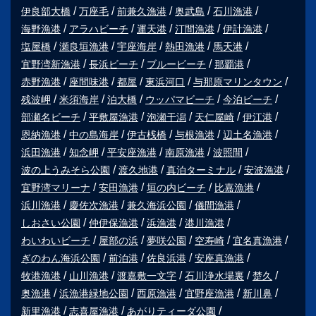
伊良部大橋
万座毛
前兼久漁港
奥武島
石川漁港
海野漁港
アラハビーチ
運天港
汀間漁港
伊計漁港
塩屋橋
瀬良垣漁港
宇座海岸
熱田漁港
馬天港
宜野湾新漁港
長浜ビーチ
ブルービーチ
那覇港
赤野漁港
座間味港
都屋
東浜河口
与那原マリンタウン
残波岬
米須海岸
泊大橋
ウッパマビーチ
今泊ビーチ
部瀬名ビーチ
平敷屋漁港
泡瀬干潟
天仁屋崎
伊江港
恩納漁港
中の島海岸
伊古桟橋
与根漁港
辺土名漁港
浜田漁港
知念岬
平安座漁港
南原漁港
波照間
波の上うみそら公園
渡久地港
真泊ターミナル
安波漁港
宜野湾マリーナ
安田漁港
垣の内ビーチ
比嘉漁港
浜川漁港
慶佐次漁港
兼久海浜公園
儀間漁港
しおさい公園
仲伊保漁港
浜漁港
港川漁港
わいわいビーチ
屋部の浜
夢咲公園
空寿崎
宜名真漁港
ぎのわん海浜公園
前泊港
佐良浜港
安座真漁港
牧港漁港
山川漁港
渡嘉敷一文字
石川浄水場裏
楚久
奥漁港
浜漁港緑地公園
西原漁港
宜野座漁港
新川鼻
新里漁港
志喜屋漁港
あがりティーダ公園