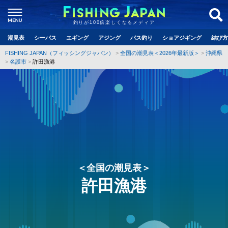
釣りが100倍楽しくなるメディア
潮見表
シーバス
エギング
アジング
バス釣り
ショアジギング
結び方
FISHING JAPAN（フィッシングジャパン）
全国の潮見表＜2026年最新版＞
沖縄県
名護市
許田漁港
＜全国の潮見表＞
許田漁港