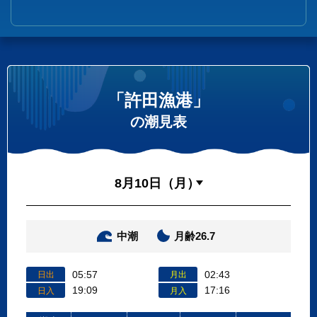
「許田漁港」
の潮見表
中潮
月齢26.7
05:57
02:43
日出
月出
19:09
17:16
日入
月入