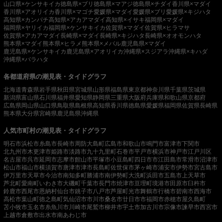
山口県×ケンサキイカ
徳島県×ブリ
徳島県×マアジ
徳島県×チダイ
香川県×マダイ
香川県×アオリイカ
香川県×マゴチ
愛媛県×マダイ
愛媛県×ブリ
愛媛県×キジハタ
高知県×カンパチ
高知県×アカアマダイ
高知県×イサキ
福岡県×マダイ
福岡県×ヤリイカ
福岡県×ケンサキイカ
佐賀県×マダイ
佐賀県×ヒラマサ
佐賀県×アカアマダイ
長崎県×マダイ
長崎県×キジハタ
長崎県×オオモンハタ
熊本県×マダイ
熊本県×ヒラメ
熊本県×メバル
鹿児島県×マダイ
鹿児島県×ケンサキイカ
鹿児島県×アオリイカ
沖縄県×スジアラ
沖縄県×キハダ
沖縄県×バラハタ
各都道府県の潮見表・タイドグラフ
北海道
青森県
岩手県
秋田県
宮城県
山形県
福島県
東京都
神奈川県
千葉県
茨城県
新潟県
富山県
石川県
福井県
愛知県
静岡県
三重県
大阪府
兵庫県
和歌山県
京都府
広島県
岡山県
山口県
鳥取県
島根県
高知県
香川県
徳島県
愛媛県
福岡県
佐賀県
長崎県
熊本県
大分県
宮崎県
鹿児島県
沖縄県
人気市町村の潮見表・タイドグラフ
明石市
浜松市
糸島市
長崎市
周防大島町
広島市
和歌山市
鳴門市
富津市
下関市
北九州市
木更津市
姫路市
淡路市
九十九里町
石巻市
平戸市
横浜市
神戸市
江戸川区
名古屋市
呉市
延岡市
志摩市
館山市
平塚市
小豆島町
四日市市
江田島市
常滑市
沼津市
松山市
福山市
横須賀市
唐津市
津市
長島町
佐世保市
茅ヶ崎市
浦安市
伊勢市
宮古島市
伊万里市
天草市
今治市
南知多町
勝浦市
南伊勢町
大洗町
浜田市
五島市
上天草市
芦北町
愛南町
いわき市
大磯町
千葉市
長門市
焼津市
亘理町
境港市
田原市
臼杵市
鈴鹿市
西尾市
恩納村
仙台市
銚子市
八戸市
芦屋町
光市
舞鶴市
行橋市
碧南市
西海市
高松市
葉山町
徳之島町
気仙沼市
市川市
桑名市
廿日市市
福岡市
赤穂市
屋久島町
苫小牧市
玉名市
糸魚川市
川崎市
尾鷲市
柳井市
宇土市
加古川市
宗像市
諫早市
西宮市
上越市
倉敷市
出水市
南あわじ市