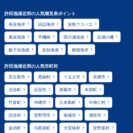
許田漁港近郊の人気潮見表ポイント
長浜海岸
浜詰海岸
深島ウスバエ
東栄漁港
平磯崎
田の浦漁港
吉浦の磯
飯子浜漁港
友知漁港
横堀海岸
許田漁港近郊の人気市町村
宮古島市
恩納村
うるま市
糸満市
北谷町
石垣市
那覇市
本部町
竹富町
沖縄市
久米島町
今帰仁村
読谷村
宜野湾市
南城市
浦添市
金武町
与那原町
大宜味村
宜野座村