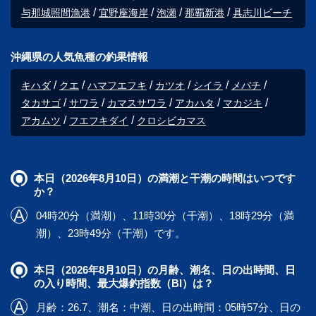
与那城照間漁港
宜野座海岸
泡瀬
那覇新港
具志川ビーチ
沖縄県の人気魚種の釣果情報
キハダ
クエ
ハマフエフキ
カツオ
シイラ
メバチ
タカサゴ
サワラ
カマスサワラ
アカハタ
マカジキ
アカムツ
フエフキダイ
クロシビカマス
本日（2026年8月10日）の満潮と干潮の時間はいつです
か？
04時20分（満潮）、11時30分（干潮）、18時29分（満
潮）、23時49分（干潮）です。
本日（2026年8月10日）の月齢、潮名、日の出時間、日
の入り時間、最大爆釣指数（BI）は？
月齢：26.7、潮名：中潮、日の出時間：05時57分、日の