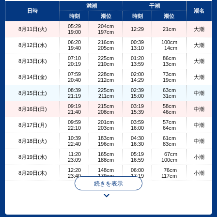
+
満潮
干潮
日時
潮名
−
時刻
潮位
時刻
潮位
05:29
204cm
8月11日(火)
12:29
21cm
大潮
19:00
197cm
06:20
216cm
00:39
100cm
8月12日(水)
大潮
19:40
205cm
13:10
14cm
07:10
225cm
01:20
86cm
8月13日(木)
大潮
20:19
210cm
13:59
13cm
07:59
228cm
02:00
73cm
8月14日(金)
大潮
20:40
212cm
14:29
19cm
08:39
225cm
02:39
63cm
8月15日(土)
中潮
21:19
211cm
15:00
31cm
09:19
215cm
03:19
58cm
8月16日(日)
中潮
21:40
208cm
15:39
46cm
09:59
201cm
03:59
57cm
8月17日(月)
中潮
22:10
203cm
16:00
64cm
10:39
183cm
04:30
61cm
8月18日(火)
中潮
22:40
196cm
16:30
83cm
11:20
165cm
05:19
67cm
8月19日(水)
小潮
23:09
188cm
16:59
100cm
12:20
148cm
06:00
76cm
8月20日(木)
小潮
23:40
179cm
17:19
117cm
続きを表示