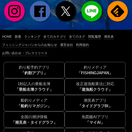
HOME
新着
ランキング
全てのカテゴリ
全てのタグ
閲覧履歴
潮見表
フィッシングジャパンからのお知らせ
運営会社
利用規約
お問い合わせ・プレスリリース
釣り船予約アプリ
釣りメディア
「釣割アプリ」
「FISHINGJAPAN」
1秒記入の乗船名簿
改正遊漁船業法に対応
「乗船名簿クラウド」
「遊漁船クラウド」
船釣りメディア
潮見表アプリ
「船釣りマガジン」
「タイドグラフBI」
全国の潮汐情報
魚図鑑AIアプリ
「潮見表・タイドグラフ」
「マイAI」