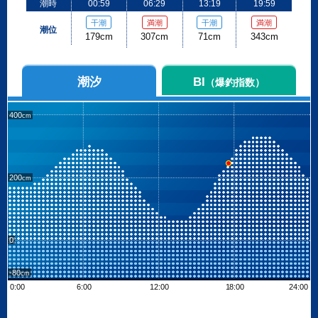
潮時
00:59
06:29
13:19
19:59
干潮
満潮
干潮
満潮
潮位
179cm
307cm
71cm
343cm
潮汐
BI
（爆釣指数）
400
200
0
-80
0:00
6:00
12:00
18:00
24:00
Leaflet
| ©
OpenStreetMap contributors