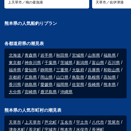
上天草市／鳩の釜漁港
天草市／佐伊津港
熊本県の人気船釣りプラン
各都道府県の潮見表
北海道
青森県
岩手県
秋田県
宮城県
山形県
福島県
東京都
神奈川県
千葉県
茨城県
新潟県
富山県
石川県
福井県
愛知県
静岡県
三重県
大阪府
兵庫県
和歌山県
京都府
広島県
岡山県
山口県
鳥取県
島根県
高知県
香川県
徳島県
愛媛県
福岡県
佐賀県
長崎県
熊本県
大分県
宮崎県
鹿児島県
沖縄県
熊本県の人気市町村の潮見表
天草市
上天草市
芦北町
玉名市
宇土市
八代市
荒尾市
津奈木町
苓北町
宇城市
熊本市
水俣市
長洲町