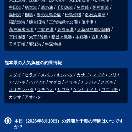
大江漁港
江樋戸港
茂串海岸
大田尾漁港
松ヶ崎港
中田港
栖本港
池の浦
千切漁港
魚貫崎
阿村新港
浜田港
柳港
湯の児島公園
松島沖磯
名石浜岸壁
福浜漁港
樋合旧港
三角港緑地公園
茂串港
高戸海水浴場
二間戸港
東風留港
天草樋島周辺堤防
下田地磯
天草2号橋
都呂々漁港
本郷港
西川内港
天草五橋
要江港
牛深地磯
熊本県の人気魚種の釣果情報
マダイ
ヒラメ
メバル
キジハタ
カサゴ
マゴチ
ブリ
カワハギ
ハガツオ
マダコ
イサキ
カンパチ
スズキ
オオモンハタ
タチウオ
サワラ
ケンサキイカ
ワニゴチ
カツオ
アオハタ
本日（2026年8月10日）の満潮と干潮の時間はいつです
か？