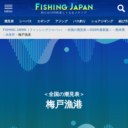
釣りが100倍楽しくなるメディア
潮見表
シーバス
エギング
アジング
バス釣り
ショアジギング
結び方
FISHING JAPAN（フィッシングジャパン）
全国の潮見表＜2026年最新版＞
熊本県
水俣市
梅戸漁港
＜全国の潮見表＞
梅戸漁港