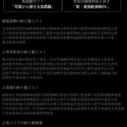
魚図鑑サイト
充実の補償内容と安さ
「写真から探せる魚図鑑」
「新・遊漁船保険DX」
都道府県の釣り船リスト
北海道
岩手県
宮城県
福島県
東京都
神奈川県
埼玉県
千葉県
茨城県
新潟県
富山県
石川県
福井県
愛知県
静岡県
三重県
大阪府
兵庫県
和歌山県
京都府
広島県
岡山県
山口県
鳥取県
島根県
高知県
香川県
徳島県
愛媛県
福岡県
長崎県
熊本県
大分県
鹿児島県
沖縄県
人気市町村の釣り船リスト
横須賀市
宗像市
横浜市
三浦市
いすみ市
鹿嶋市
鴨川市
日立市
勝浦市
小田原市
南房総市
和歌山市
富津市
沼津市
館山市
足柄下郡真鶴町
伊東市
明石市
北九州市
糸島市
小浜市
福岡市
知多郡南知多町
旭市
鎌倉市
広島市
江東区
熱海市
品川区
足柄下郡湯河原町
江戸川区
大田区
神栖市
賀茂郡南伊豆町
山武市
三浦郡葉山町
長岡市
平塚市
銚子市
境港市
人気港の釣り船リスト
神湊港
大原港
鐘崎漁港
間口漁港
鹿嶋旧港
金沢漁港
久慈漁港
小田原新港
飯岡漁港
真鶴港
腰越漁港
鹿嶋新港
上総湊港
加太港
手石港
岐志漁港
佐島港
明石港
走水港
宇佐美港
松輪江奈漁港
福浦港
寺泊港
乙浜漁港
金田漁港
金沢八景平潟
長井新宿港
片貝旧港
市堀川沿い
平潟港
外川漁港
那珂湊港
葉山鐙摺港
大洗港
太海漁港
大井漁港
片名漁港
姪浜漁港
波崎港
西津漁港
人気エリアの釣り船検索