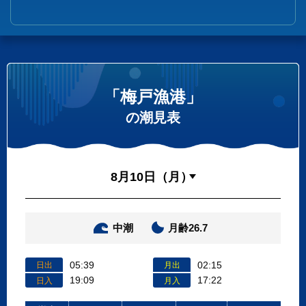
「梅戸漁港」
の潮見表
中潮
月齢26.7
05:39
02:15
日出
月出
19:09
17:22
日入
月入