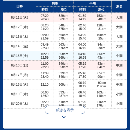
+
満潮
干潮
日時
潮名
−
時刻
潮位
時刻
潮位
07:29
329cm
01:59
153cm
8月11日(火)
大潮
20:40
363cm
14:19
48cm
08:20
348cm
02:40
128cm
8月12日(水)
大潮
21:20
375cm
15:00
31cm
09:00
360cm
03:29
108cm
8月13日(木)
大潮
21:59
379cm
15:40
25cm
09:49
363cm
04:00
94cm
8月14日(金)
大潮
22:30
376cm
16:19
29cm
10:29
358cm
04:40
86cm
8月15日(土)
中潮
22:59
369cm
16:59
43cm
11:00
346cm
05:19
83cm
8月16日(日)
中潮
23:20
358cm
17:20
64cm
11:39
329cm
05:40
85cm
8月17日(月)
中潮
23:40
346cm
17:50
90cm
06:19
92cm
8月18日(火)
12:10
309cm
中潮
18:19
119cm
00:00
333cm
06:40
103cm
8月19日(水)
小潮
12:59
287cm
18:40
148cm
00:29
318cm
07:20
116cm
8月20日(木)
小潮
13:40
266cm
19:20
176cm
続きを表示