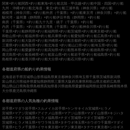
関東×釣り船
関西×釣り船
東海×釣り船
北陸・甲信越×釣り船
中国・四国×釣り船
九州・沖縄×釣り船
北海道・東北×釣り船
三浦半島（神奈川県）×釣り船
相模湾（神奈川県）×釣り船
外房（千葉県）×釣り船
東京湾（神奈川県）×釣り船
駿河湾・遠州灘（静岡県）×釣り船
伊豆半島（静岡県）×釣り船
南房（千葉県）×釣り船
九十九里・銚子（千葉県）×釣り船
内房（千葉県）×釣り船
東京湾奥（千葉県）×釣り船
神奈川県×釣り船
千葉県×釣り船
静岡県×釣り船
福岡県×釣り船
茨城県×釣り船
東京都×釣り船
和歌山県×釣り船
福井県×釣り船
兵庫県×釣り船
愛知県×釣り船
広島県×釣り船
新潟県×釣り船
大阪府×釣り船
沖縄県×釣り船
京都府×釣り船
宮城県×釣り船
三重県×釣り船
鳥取県×釣り船
北海道 ×釣り船
山口県×釣り船
埼玉県×釣り船
岡山県×釣り船
愛媛県×釣り船
高知県×釣り船
熊本県×釣り船
徳島県×釣り船
鹿児島県×釣り船
長崎県×釣り船
富山県×釣り船
岩手県×釣り船
福島県×釣り船
島根県×釣り船
香川県×釣り船
大分県×釣り船
石川県×釣り船
各都道府県の船釣り釣果情報
北海道
岩手県
宮城県
山形県
福島県
東京都
神奈川県
埼玉県
千葉県
茨城県
新潟県
富山県
石川県
福井県
愛知県
静岡県
三重県
大阪府
兵庫県
和歌山県
京都府
広島県
岡山県
山口県
鳥取県
島根県
高知県
香川県
徳島県
愛媛県
福岡県
佐賀県
長崎県
熊本県
大分県
鹿児島県
沖縄県
各都道府県の人気魚種の釣果情報
岩手県×マダラ
岩手県×スルメイカ
岩手県×ケンサキイカ
宮城県×ヒラメ
宮城県×マアジ
宮城県×アイナメ
山形県×マアジ
山形県×マダイ
山形県×キジハタ
福島県×マダイ
福島県×ヒラメ
福島県×チダイ
茨城県×マダイ
茨城県×ブリ
茨城県×ヒラメ
埼玉県×サワラ
埼玉県×タチウオ
埼玉県×ホウボウ
千葉県×マダイ
千葉県×ヒラメ
千葉県×イサキ
東京都×マアジ
東京都×タチウオ
東京都×シロギス