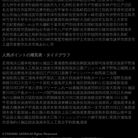
北九州市
木更津市
姫路市
淡路市
九十九里町
石巻市
平戸市
横浜市
神戸市
江戸川区
名古屋市
呉市
延岡市
志摩市
館山市
平塚市
小豆島町
四日市市
江田島市
常滑市
沼津市
松山市
福山市
横須賀市
唐津市
津市
長島町
佐世保市
茅ヶ崎市
浦安市
伊勢市
宮古島市
伊万里市
天草市
今治市
南知多町
勝浦市
南伊勢町
大洗町
浜田市
五島市
上天草市
芦北町
愛南町
いわき市
大磯町
千葉市
長門市
焼津市
亘理町
境港市
田原市
臼杵市
鈴鹿市
西尾市
恩納村
仙台市
銚子市
八戸市
芦屋町
光市
舞鶴市
行橋市
碧南市
西海市
高松市
葉山町
徳之島町
気仙沼市
市川市
桑名市
廿日市市
福岡市
赤穂市
屋久島町
苫小牧市
玉名市
糸魚川市
川崎市
尾鷲市
柳井市
宇土市
加古川市
宗像市
諫早市
西宮市
上越市
倉敷市
出水市
南あわじ市
人気ポイントの潮見表・タイドグラフ
若洲海浜公園
本牧海釣り施設
三番瀬
鹿島港
横浜
舞阪漁港
那珂湊港
豊浜漁港
宇野港
小名浜港
貝塚人工島
加太漁港
大津港
葛西海浜公園
アジュール舞子
野島公園
閖上港
福田港
須磨海岸
清水港
旧江戸川河口
新舞子マリンパーク
相馬港
三池港
東扇島西公園
三浦海岸
南芦屋浜
二見港
片貝漁港
平和島ボートレース場
野北漁港
相模川河口
大洗マリーナ
若松
大蔵海岸
玉島Ｅ地区
碧南海釣り広場
波崎新漁港
木曽川河口
呼子港
八景島マリーナ
ふれーゆ裏
飯岡漁港
羽田
日立港
大黒海づり施設
豊川河口
千葉ポートパーク
関門橋
御前崎港
名護漁港
師崎港
阿武隈川河口
天神崎
海の公園
検見川堤防
筑後川昇開橋
室見川河口
敦賀新港
横須賀
平磯海づり公園
牛窓港
垂水漁港
明石港
本渡港
鳥取港
東幡豆漁港
佐伯港
仙台漁港
田ノ浦漁港
津名港
豊橋
大磯港
神戸空港親水護岸
木更津港
新宮漁港
武庫川一文字
吉野川河口
三角西港
洲本港
千葉港
城ヶ島公園
小島漁港
吹上浜
三崎漁港
妻鹿漁港
熊本新港
館山港
牛深
宇品波止場公園
志賀島漁港
大三島フィッシングパーク
網干港
新仁尾港
片瀬漁港
市原海釣り施設
姪浜漁港
本荘人工島
古宇利島
亀浦港
© FISHING JAPAN All Rights Reserved.