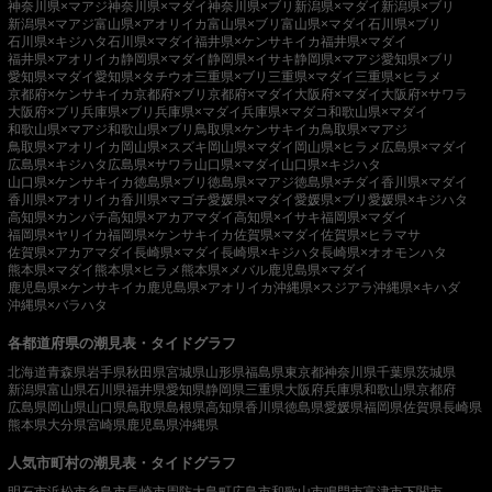
神奈川県×マアジ
神奈川県×マダイ
神奈川県×ブリ
新潟県×マダイ
新潟県×ブリ
新潟県×マアジ
富山県×アオリイカ
富山県×ブリ
富山県×マダイ
石川県×ブリ
石川県×キジハタ
石川県×マダイ
福井県×ケンサキイカ
福井県×マダイ
福井県×アオリイカ
静岡県×マダイ
静岡県×イサキ
静岡県×マアジ
愛知県×ブリ
愛知県×マダイ
愛知県×タチウオ
三重県×ブリ
三重県×マダイ
三重県×ヒラメ
京都府×ケンサキイカ
京都府×ブリ
京都府×マダイ
大阪府×マダイ
大阪府×サワラ
大阪府×ブリ
兵庫県×ブリ
兵庫県×マダイ
兵庫県×マダコ
和歌山県×マダイ
和歌山県×マアジ
和歌山県×ブリ
鳥取県×ケンサキイカ
鳥取県×マアジ
鳥取県×アオリイカ
岡山県×スズキ
岡山県×マダイ
岡山県×ヒラメ
広島県×マダイ
広島県×キジハタ
広島県×サワラ
山口県×マダイ
山口県×キジハタ
山口県×ケンサキイカ
徳島県×ブリ
徳島県×マアジ
徳島県×チダイ
香川県×マダイ
香川県×アオリイカ
香川県×マゴチ
愛媛県×マダイ
愛媛県×ブリ
愛媛県×キジハタ
高知県×カンパチ
高知県×アカアマダイ
高知県×イサキ
福岡県×マダイ
福岡県×ヤリイカ
福岡県×ケンサキイカ
佐賀県×マダイ
佐賀県×ヒラマサ
佐賀県×アカアマダイ
長崎県×マダイ
長崎県×キジハタ
長崎県×オオモンハタ
熊本県×マダイ
熊本県×ヒラメ
熊本県×メバル
鹿児島県×マダイ
鹿児島県×ケンサキイカ
鹿児島県×アオリイカ
沖縄県×スジアラ
沖縄県×キハダ
沖縄県×バラハタ
各都道府県の潮見表・タイドグラフ
北海道
青森県
岩手県
秋田県
宮城県
山形県
福島県
東京都
神奈川県
千葉県
茨城県
新潟県
富山県
石川県
福井県
愛知県
静岡県
三重県
大阪府
兵庫県
和歌山県
京都府
広島県
岡山県
山口県
鳥取県
島根県
高知県
香川県
徳島県
愛媛県
福岡県
佐賀県
長崎県
熊本県
大分県
宮崎県
鹿児島県
沖縄県
人気市町村の潮見表・タイドグラフ
明石市
浜松市
糸島市
長崎市
周防大島町
広島市
和歌山市
鳴門市
富津市
下関市