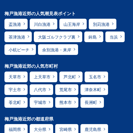
梅戸漁港近郊の人気潮見表ポイント
盃漁港
川白漁港
山王海岸
別苅漁港
茶津漁港
大阪ゴルフクラブ裏
鉾島
当浜
小杭ビーチ
余別漁港・来岸
梅戸漁港近郊の人気市町村
天草市
上天草市
芦北町
玉名市
宇土市
八代市
荒尾市
津奈木町
苓北町
宇城市
熊本市
長洲町
梅戸漁港近郊の都道府県
福岡県
大分県
宮崎県
鹿児島県