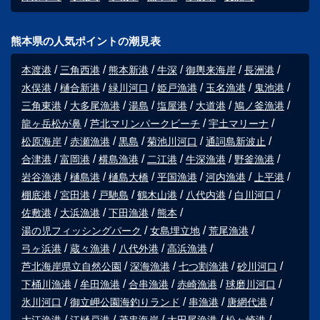
熊本県の人気ポイントの潮見表
本渡港
三角西港
熊本新港
牛深
御輿来海岸
長洲港
水俣港
樋合新港
緑川河口
姫戸漁港
玉名漁港
鬼池港
三角東港
大多尾漁港
湯島
塩屋港
大道港
鳩ノ釜漁港
龍ヶ岳松が鼻
芦北マリンパークビーチ
宇土マリーナ
松原海岸
赤瀬漁港
黒島
菊池川河口
通詞島新波止
合津港
富岡港
横島漁港
二江港
牛深漁港
野釜漁港
岩谷漁港
樋島港
樋島大橋
平国漁港
河内漁港
上平港
棚底港
宮田港
戸馳島
鶴木山港
八代内港
白川河口
佐敷港
大浜漁港
下田漁港
熊本
湯の児フィッシングパーク
女島埋立地
荒尾漁港
弓ヶ浜港
蔵々漁港
八代外港
高浜漁港
芦北海岸県立自然公園
深海漁港
七つ割漁港
砂川河口
下桶川漁港
牟田漁港
合串漁港
赤崎漁港
球磨川河口
氷川河口
御立岬公園海釣りランド
串漁港
唐網代港