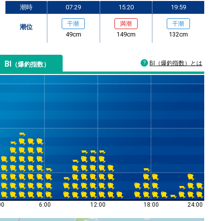
潮時
07:29
15:20
19:59
干潮
満潮
干潮
潮位
49cm
149cm
132cm
BI
BI（爆釣指数）とは
（爆釣指数）
00
6:00
12:00
18:00
24:00