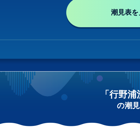
潮見表を
「行野浦
の潮見