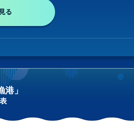
見る
漁港」
表