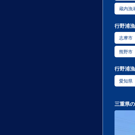
蔵内漁
行野浦漁
志摩市
熊野市
行野浦漁
愛知県
三重県の