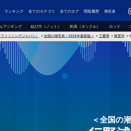
ランキング
全てのカテゴリ
全てのタグ
閲覧履歴
潮見表
ョアジギング
結び方（ノット）
釣具（タックル）
ロッド
PAN（フィッシングジャパン）
>
全国の潮見表＜2026年最新版＞
>
三重県
>
尾鷲市
>
＜全国の