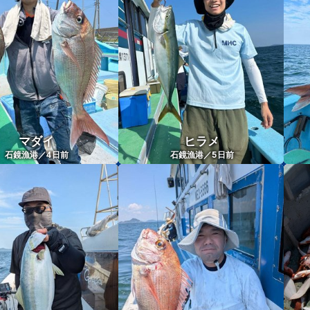
マダイ
ヒラメ
4
5
石鏡漁港／
日前
石鏡漁港／
日前