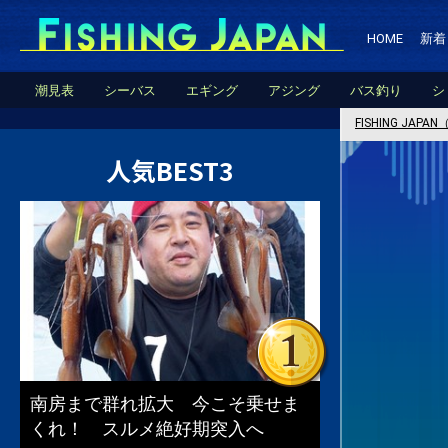
HOME
新着
潮見表
シーバス
エギング
アジング
バス釣り
シ
FISHING JA
人気BEST3
南房まで群れ拡大 今こそ乗せま
くれ！ スルメ絶好期突入へ