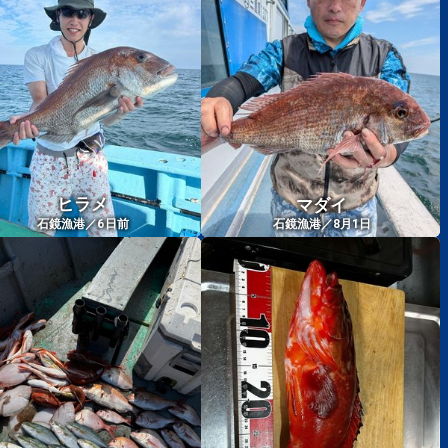
ヒラメ
マダイ
6
石鏡漁港／
日前
石鏡漁港／8月1日