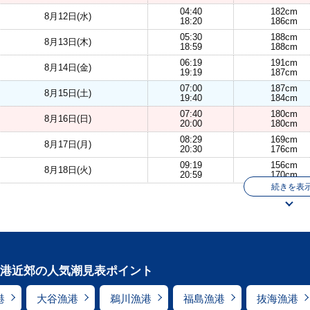
04:40
182cm
8月12日(水)
18:20
186cm
05:30
188cm
8月13日(木)
18:59
188cm
06:19
191cm
8月14日(金)
19:19
187cm
07:00
187cm
8月15日(土)
19:40
184cm
07:40
180cm
8月16日(日)
20:00
180cm
08:29
169cm
8月17日(月)
20:30
176cm
09:19
156cm
8月18日(火)
20:59
170cm
続きを表
港近郊の人気潮見表ポイント
港
大谷漁港
鵜川漁港
福島漁港
抜海漁港