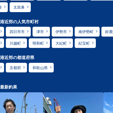
港
太鼓鼻
港近郊の人気市町村
四日市市
津市
伊勢市
南伊勢町
鈴鹿
川越町
明和町
大紀町
紀宝町
港近郊の都道府県
京都府
和歌山県
最新釣果