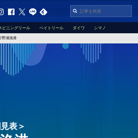
スピニングリール
ベイトリール
ダイワ
シマノ
行野浦漁港
潮見表＞