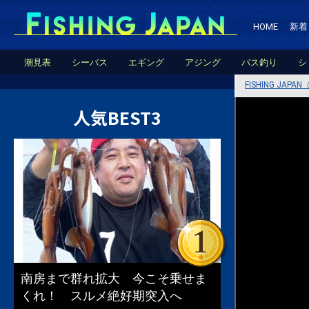
HOME
新着
潮見表
シーバス
エギング
アジング
バス釣り
シ
FISHING JA
人気BEST3
南房まで群れ拡大 今こそ乗せま
くれ！ スルメ絶好期突入へ