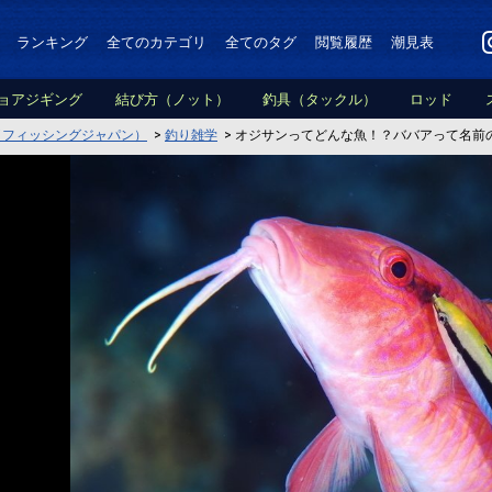
ランキング
全てのカテゴリ
全てのタグ
閲覧履歴
潮見表
ョアジギング
結び方（ノット）
釣具（タックル）
ロッド
PAN（フィッシングジャパン）
>
釣り雑学
>
オジサンってどんな魚！？ババアって名前