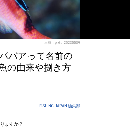
出典：pixta_25235589
ババアって名前の
魚の由来や捌き方
FISHING JAPAN 編集部
りますか？