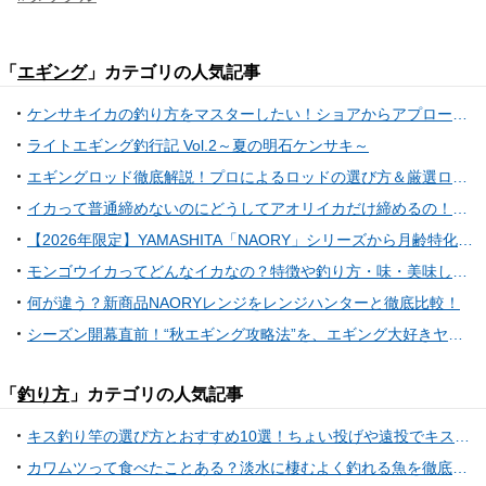
「
エギング
」カテゴリの人気記事
ケンサキイカの釣り方をマスターしたい！ショアからアプローチできるおすすめタックル
ライトエギング釣行記 Vol.2～夏の明石ケンサキ～
エギングロッド徹底解説！プロによるロッドの選び方＆厳選ロッド16本を紹介！
イカって普通締めないのにどうしてアオリイカだけ締めるの！？そのワケや締め方まで大公開！
【2026年限定】YAMASHITA「NAORY」シリーズから月齢特化の限定カラーが7月上旬に登場！夏の夜遊びを熱くする3色を徹底解説
モンゴウイカってどんなイカなの？特徴や釣り方・味・美味しい食べ方特集
何が違う？新商品NAORYレンジをレンジハンターと徹底比較！
シーズン開幕直前！“秋エギング攻略法”を、エギング大好きヤマシタスタッフが徹底解説！！
「
釣り方
」カテゴリの人気記事
キス釣り竿の選び方とおすすめ10選！ちょい投げや遠投でキス釣りを楽しもう
カワムツって食べたことある？淡水に棲むよく釣れる魚を徹底特集