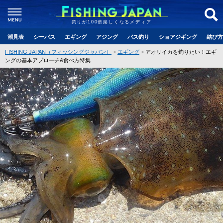
釣りが100倍楽しくなるメディア
潮見表
シーバス
エギング
アジング
バス釣り
ショアジギング
結び方
FISHING JAPAN（フィッシングジャパン）
エギング
アオリイカを釣りたい！エギ
ングの基本アプローチ&食べ方特集