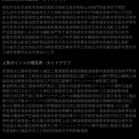
明石市
浜松市
糸島市
長崎市
周防大島町
広島市
和歌山市
鳴門市
富津市
下関市
北九州市
木更津市
姫路市
九十九里町
淡路市
石巻市
平戸市
横浜市
神戸市
江戸川区
名古屋市
呉市
延岡市
志摩市
館山市
平塚市
四日市市
小豆島町
江田島市
常滑市
沼津市
松山市
福山市
横須賀市
唐津市
津市
長島町
佐世保市
茅ヶ崎市
浦安市
宮古島市
伊勢市
伊万里市
天草市
今治市
南知多町
勝浦市
南伊勢町
浜田市
五島市
大洗町
上天草市
芦北町
愛南町
いわき市
大磯町
長門市
千葉市
焼津市
亘理町
境港市
田原市
臼杵市
鈴鹿市
西尾市
恩納村
銚子市
仙台市
八戸市
芦屋町
光市
舞鶴市
行橋市
碧南市
西海市
高松市
葉山町
徳之島町
気仙沼市
市川市
廿日市市
桑名市
福岡市
赤穂市
屋久島町
苫小牧市
玉名市
糸魚川市
川崎市
尾鷲市
柳井市
宇土市
加古川市
宗像市
諫早市
西宮市
上越市
倉敷市
出水市
南あわじ市
人気ポイントの潮見表・タイドグラフ
若洲海浜公園
本牧海釣り施設
三番瀬
鹿島港
横浜
舞阪漁港
那珂湊港
豊浜漁港
宇野港
小名浜港
貝塚人工島
加太漁港
大津港
葛西海浜公園
アジュール舞子
野島公園
閖上港
福田港
須磨海岸
清水港
旧江戸川河口
新舞子マリンパーク
相馬港
三池港
東扇島西公園
三浦海岸
南芦屋浜
二見港
片貝漁港
平和島ボートレース場
野北漁港
相模川河口
大洗マリーナ
若松
大蔵海岸
玉島Ｅ地区
碧南海釣り広場
波崎新漁港
木曽川河口
呼子港
八景島マリーナ
ふれーゆ裏
飯岡漁港
羽田
日立港
大黒海づり施設
豊川河口
千葉ポートパーク
関門橋
名護漁港
御前崎港
師崎港
天神崎
阿武隈川河口
海の公園
検見川堤防
筑後川昇開橋
室見川河口
敦賀新港
横須賀
平磯海づり公園
牛窓港
垂水漁港
本渡港
明石港
鳥取港
東幡豆漁港
佐伯港
田ノ浦漁港
仙台漁港
津名港
豊橋
大磯港
神戸空港親水護岸
木更津港
武庫川一文字
新宮漁港
吉野川河口
三角西港
洲本港
千葉港
城ヶ島公園
小島漁港
吹上浜
三崎漁港
妻鹿漁港
熊本新港
館山港
牛深
宇品波止場公園
志賀島漁港
大三島フィッシングパーク
網干港
新仁尾港
片瀬漁港
市原海釣り施設
本荘人工島
姪浜漁港
古宇利島
亀浦港