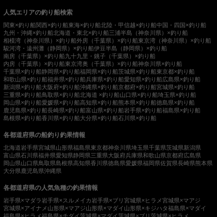
人気エリアの釣り船検索
関東×釣り船
関西×釣り船
東海×釣り船
北陸・甲信越×釣り船
中国・四国×釣り船
九州・沖縄×釣り船
北海道・東北×釣り船
三浦半島（神奈川県）×釣り船
相模湾（神奈川県）×釣り船
外房（千葉県）×釣り船
東京湾（神奈川県）×釣り船
駿河湾・遠州灘（静岡県）×釣り船
伊豆半島（静岡県）×釣り船
南房（千葉県）×釣り船
九十九里・銚子（千葉県）×釣り船
内房（千葉県）×釣り船
東京湾奥（千葉県）×釣り船
神奈川県×釣り船
千葉県×釣り船
静岡県×釣り船
福岡県×釣り船
茨城県×釣り船
東京都×釣り船
和歌山県×釣り船
福井県×釣り船
兵庫県×釣り船
愛知県×釣り船
広島県×釣り船
新潟県×釣り船
大阪府×釣り船
沖縄県×釣り船
京都府×釣り船
宮城県×釣り船
三重県×釣り船
鳥取県×釣り船
北海道 ×釣り船
山口県×釣り船
埼玉県×釣り船
岡山県×釣り船
愛媛県×釣り船
高知県×釣り船
熊本県×釣り船
徳島県×釣り船
鹿児島県×釣り船
長崎県×釣り船
富山県×釣り船
岩手県×釣り船
福島県×釣り船
島根県×釣り船
香川県×釣り船
大分県×釣り船
石川県×釣り船
各都道府県の船釣り釣果情報
北海道
岩手県
宮城県
山形県
福島県
東京都
神奈川県
埼玉県
千葉県
茨城県
新潟県
富山県
石川県
福井県
愛知県
静岡県
三重県
大阪府
兵庫県
和歌山県
京都府
広島県
岡山県
山口県
鳥取県
島根県
高知県
香川県
徳島県
愛媛県
福岡県
佐賀県
長崎県
熊本県
大分県
鹿児島県
沖縄県
各都道府県の人気魚種の釣果情報
岩手県×マダラ
岩手県×スルメイカ
岩手県×ブリ
宮城県×ヒラメ
宮城県×マアジ
宮城県×アイナメ
山形県×マアジ
山形県×マダイ
山形県×キジハタ
福島県×マダイ
福島県×ヒラメ
福島県×チダイ
茨城県×マダイ
茨城県×ブリ
茨城県×ヒラメ