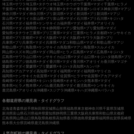
埼玉県×サワラ
埼玉県×タチウオ
埼玉県×ホウボウ
千葉県×マダイ
千葉県×ヒラメ
千葉県×イサキ
東京都×マアジ
東京都×タチウオ
東京都×シロギス
神奈川県×マアジ
神奈川県×マダイ
神奈川県×ブリ
新潟県×マダイ
新潟県×ブリ
新潟県×マアジ
富山県×アオリイカ
富山県×ブリ
富山県×マダイ
石川県×ブリ
石川県×キジハタ
石川県×マダイ
福井県×ケンサキイカ
福井県×マダイ
福井県×アオリイカ
静岡県×マダイ
静岡県×イサキ
静岡県×マアジ
愛知県×ブリ
愛知県×マダイ
愛知県×タチウオ
三重県×ブリ
三重県×マダイ
三重県×ヒラメ
京都府×ケンサキイカ
京都府×ブリ
京都府×マダイ
大阪府×マダイ
大阪府×サワラ
大阪府×ブリ
兵庫県×ブリ
兵庫県×マダイ
兵庫県×マダコ
和歌山県×マダイ
和歌山県×マアジ
和歌山県×ブリ
鳥取県×ケンサキイカ
鳥取県×マアジ
鳥取県×スルメイカ
岡山県×スズキ
岡山県×マダイ
岡山県×ヒラメ
広島県×マダイ
広島県×キジハタ
広島県×サワラ
山口県×ケンサキイカ
山口県×マダイ
山口県×キジハタ
徳島県×ブリ
徳島県×マアジ
徳島県×チダイ
香川県×マダイ
香川県×アオリイカ
香川県×マゴチ
愛媛県×マダイ
愛媛県×ブリ
愛媛県×キジハタ
高知県×カンパチ
高知県×アカアマダイ
高知県×マダイ
福岡県×マダイ
福岡県×ヤリイカ
福岡県×ケンサキイカ
佐賀県×マダイ
佐賀県×ヒラマサ
佐賀県×アカアマダイ
長崎県×マダイ
長崎県×キジハタ
長崎県×オオモンハタ
熊本県×マダイ
熊本県×ヒラメ
熊本県×メバル
鹿児島県×マダイ
鹿児島県×ケンサキイカ
鹿児島県×アオリイカ
沖縄県×スジアラ
沖縄県×キハダ
沖縄県×バラハタ
各都道府県の潮見表・タイドグラフ
北海道
青森県
岩手県
秋田県
宮城県
山形県
福島県
東京都
神奈川県
千葉県
茨城県
新潟県
富山県
石川県
福井県
愛知県
静岡県
三重県
大阪府
兵庫県
和歌山県
京都府
広島県
岡山県
山口県
鳥取県
島根県
高知県
香川県
徳島県
愛媛県
福岡県
佐賀県
長崎県
熊本県
大分県
宮崎県
鹿児島県
沖縄県
人気市町村の潮見表・タイドグラフ