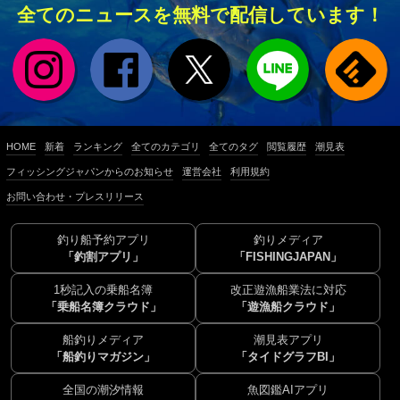
全てのニュースを無料で配信しています！
HOME
新着
ランキング
全てのカテゴリ
全てのタグ
閲覧履歴
潮見表
フィッシングジャパンからのお知らせ
運営会社
利用規約
お問い合わせ・プレスリリース
釣り船予約アプリ
釣りメディア
「釣割アプリ」
「FISHINGJAPAN」
1秒記入の乗船名簿
改正遊漁船業法に対応
「乗船名簿クラウド」
「遊漁船クラウド」
船釣りメディア
潮見表アプリ
「船釣りマガジン」
「タイドグラフBI」
全国の潮汐情報
魚図鑑AIアプリ