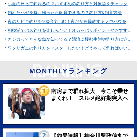
小潮の日って釣れるの？おすすめの釣り方と対象魚をチェック
釣れたハゼを持ち帰ったら飼育できるの？釣り方&飼育方法
夜のサビキ釣りを100倍楽しむ！夜だから爆釣するノウハウを紹介！
相模湖でバス釣りを楽しみたい！オカッパリポイントやおすすめタックル特集
カジカってどんな魚か知ってる？清流に棲む生態や釣り方に迫ってみた
ワタリガニの釣り方をマスターしたい！どうやって釣ればいいの？
MONTHLYランキング
南房まで群れ拡大 今こそ乗せ
まくれ！ スルメ絶好期突入へ
【釣果速報】神奈川県政信丸で