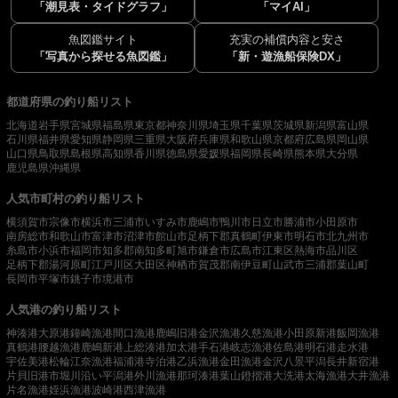
「潮見表・タイドグラフ」
「マイAI」
魚図鑑サイト
充実の補償内容と安さ
「写真から探せる魚図鑑」
「新・遊漁船保険DX」
都道府県の釣り船リスト
北海道
岩手県
宮城県
福島県
東京都
神奈川県
埼玉県
千葉県
茨城県
新潟県
富山県
石川県
福井県
愛知県
静岡県
三重県
大阪府
兵庫県
和歌山県
京都府
広島県
岡山県
山口県
鳥取県
島根県
高知県
香川県
徳島県
愛媛県
福岡県
長崎県
熊本県
大分県
鹿児島県
沖縄県
人気市町村の釣り船リスト
横須賀市
宗像市
横浜市
三浦市
いすみ市
鹿嶋市
鴨川市
日立市
勝浦市
小田原市
南房総市
和歌山市
富津市
沼津市
館山市
足柄下郡真鶴町
伊東市
明石市
北九州市
糸島市
小浜市
福岡市
知多郡南知多町
旭市
鎌倉市
広島市
江東区
熱海市
品川区
足柄下郡湯河原町
江戸川区
大田区
神栖市
賀茂郡南伊豆町
山武市
三浦郡葉山町
長岡市
平塚市
銚子市
境港市
人気港の釣り船リスト
神湊港
大原港
鐘崎漁港
間口漁港
鹿嶋旧港
金沢漁港
久慈漁港
小田原新港
飯岡漁港
真鶴港
腰越漁港
鹿嶋新港
上総湊港
加太港
手石港
岐志漁港
佐島港
明石港
走水港
宇佐美港
松輪江奈漁港
福浦港
寺泊港
乙浜漁港
金田漁港
金沢八景平潟
長井新宿港
片貝旧港
市堀川沿い
平潟港
外川漁港
那珂湊港
葉山鐙摺港
大洗港
太海漁港
大井漁港
片名漁港
姪浜漁港
波崎港
西津漁港