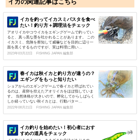
イカの関連記事はこちら
イカを釣ってイカスミパスタを食べ
たい！釣り方＋調理法をチェック
アオリイカやコウイカをエギングゲームで釣ってい
ると、真っ黒な墨を吐かれることがあります。 この
イカスミ、危険を察知して威嚇などを目的に辺り一
面を黒くするものですが、実は料理に用い…
2023年03月22日
FISHING JAPAN 編集部
春イカは秋イカと釣り方が違うの？
エギングをもっと知りたい
ショアからのエギングゲームで春イカと呼ばれてい
るのは、産卵を控えたアオリイカをほぼ指していま
す。 当然体格が大きいので、孵化してからしばらく
しか経っていない秋イカとは、行動パター…
2022年08月21日
FISHING JAPAN 編集部
イカ釣りを始めたい！初心者におす
すめの道具をチェック