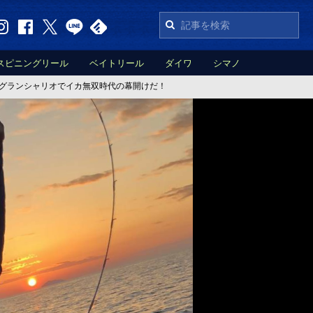
スピニングリール
ベイトリール
ダイワ
シマノ
・グランシャリオでイカ無双時代の幕開けだ！