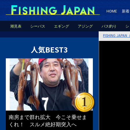
HOME
新着
潮見表
シーバス
エギング
アジング
バス釣り
シ
FISHING JA
人気BEST3
南房まで群れ拡大 今こそ乗せま
くれ！ スルメ絶好期突入へ