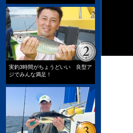
実釣3時間がちょうどいい 良型ア
ジでみんな満足！