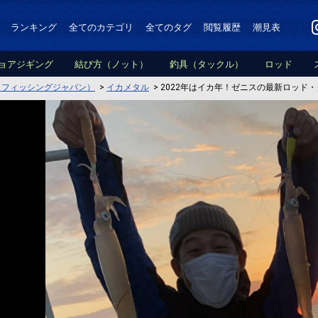
ランキング
全てのカテゴリ
全てのタグ
閲覧履歴
潮見表
ョアジギング
結び方（ノット）
釣具（タックル）
ロッド
PAN（フィッシングジャパン）
>
イカメタル
>
2022年はイカ年！ゼニスの最新ロッド