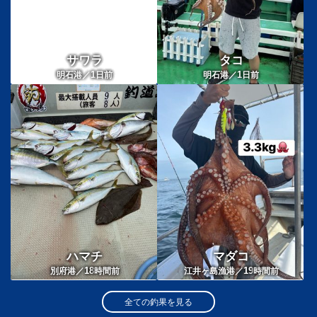
サワラ
タコ
1
1
明石港／
日前
明石港／
日前
ハマチ
マダコ
18
19
別府港／
時間前
江井ヶ島漁港／
時間前
全ての釣果を見る