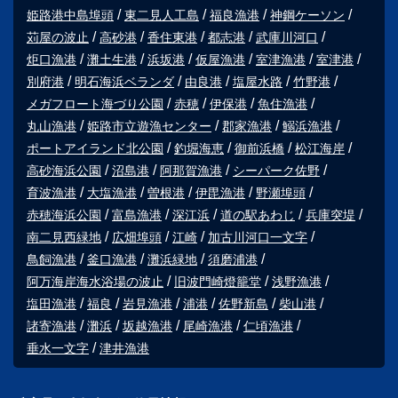
姫路港中島埠頭
東二見人工島
福良漁港
神鋼ケーソン
苅屋の波止
高砂港
香住東港
都志港
武庫川河口
炬口漁港
灘土生港
浜坂港
仮屋漁港
室津漁港
室津港
別府港
明石海浜ベランダ
由良港
塩屋水路
竹野港
メガフロート海づり公園
赤穂
伊保港
魚住漁港
丸山漁港
姫路市立遊漁センター
郡家漁港
鰯浜漁港
ポートアイランド北公園
釣堀海恵
御前浜橋
松江海岸
高砂海浜公園
沼島港
阿那賀漁港
シーパーク佐野
育波漁港
大塩漁港
曽根港
伊毘漁港
野瀬埠頭
赤穂海浜公園
富島漁港
深江浜
道の駅あわじ
兵庫突堤
南二見西緑地
広畑埠頭
江崎
加古川河口一文字
鳥飼漁港
釜口漁港
灘浜緑地
須磨浦港
阿万海岸海水浴場の波止
旧波門崎燈籠堂
浅野漁港
塩田漁港
福良
岩見漁港
浦港
佐野新島
柴山港
諸寄漁港
灘浜
坂越漁港
尾崎漁港
仁頃漁港
垂水一文字
津井漁港