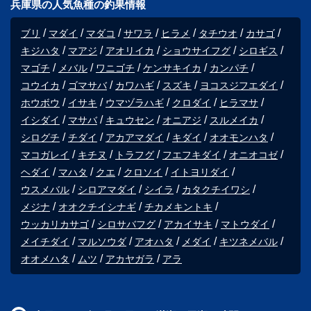
兵庫県の人気魚種の釣果情報
ブリ
マダイ
マダコ
サワラ
ヒラメ
タチウオ
カサゴ
キジハタ
マアジ
アオリイカ
ショウサイフグ
シロギス
マゴチ
メバル
ワニゴチ
ケンサキイカ
カンパチ
コウイカ
ゴマサバ
カワハギ
スズキ
ヨコスジフエダイ
ホウボウ
イサキ
ウマヅラハギ
クロダイ
ヒラマサ
イシダイ
マサバ
キュウセン
オニアジ
スルメイカ
シログチ
チダイ
アカアマダイ
キダイ
オオモンハタ
マコガレイ
キチヌ
トラフグ
フエフキダイ
オニオコゼ
ヘダイ
マハタ
クエ
クロソイ
イトヨリダイ
ウスメバル
シロアマダイ
シイラ
カタクチイワシ
メジナ
オオクチイシナギ
チカメキントキ
ウッカリカサゴ
シロサバフグ
アカイサキ
マトウダイ
メイチダイ
マルソウダ
アオハタ
メダイ
キツネメバル
オオメハタ
ムツ
アカヤガラ
アラ