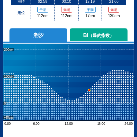
潮時
02:59
03:10
12:19
21:00
干潮
満潮
干潮
満潮
潮位
112cm
112cm
17cm
130cm
潮汐
BI
（爆釣指数）
200
100
0
-40
0:00
6:00
12:00
18:00
24:00
Leaflet
| ©
OpenStreetMap contributors