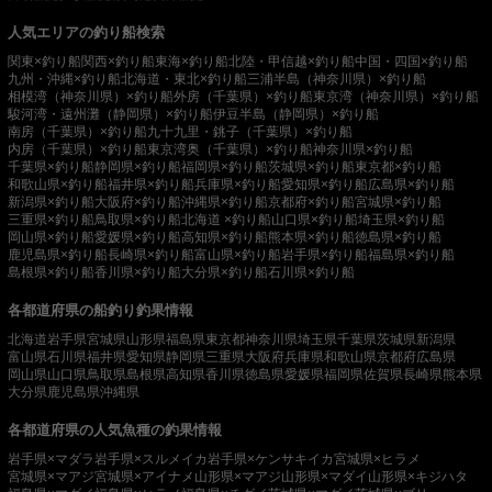
人気エリアの釣り船検索
関東×釣り船
関西×釣り船
東海×釣り船
北陸・甲信越×釣り船
中国・四国×釣り船
九州・沖縄×釣り船
北海道・東北×釣り船
三浦半島（神奈川県）×釣り船
相模湾（神奈川県）×釣り船
外房（千葉県）×釣り船
東京湾（神奈川県）×釣り船
駿河湾・遠州灘（静岡県）×釣り船
伊豆半島（静岡県）×釣り船
南房（千葉県）×釣り船
九十九里・銚子（千葉県）×釣り船
内房（千葉県）×釣り船
東京湾奥（千葉県）×釣り船
神奈川県×釣り船
千葉県×釣り船
静岡県×釣り船
福岡県×釣り船
茨城県×釣り船
東京都×釣り船
和歌山県×釣り船
福井県×釣り船
兵庫県×釣り船
愛知県×釣り船
広島県×釣り船
新潟県×釣り船
大阪府×釣り船
沖縄県×釣り船
京都府×釣り船
宮城県×釣り船
三重県×釣り船
鳥取県×釣り船
北海道 ×釣り船
山口県×釣り船
埼玉県×釣り船
岡山県×釣り船
愛媛県×釣り船
高知県×釣り船
熊本県×釣り船
徳島県×釣り船
鹿児島県×釣り船
長崎県×釣り船
富山県×釣り船
岩手県×釣り船
福島県×釣り船
島根県×釣り船
香川県×釣り船
大分県×釣り船
石川県×釣り船
各都道府県の船釣り釣果情報
北海道
岩手県
宮城県
山形県
福島県
東京都
神奈川県
埼玉県
千葉県
茨城県
新潟県
富山県
石川県
福井県
愛知県
静岡県
三重県
大阪府
兵庫県
和歌山県
京都府
広島県
岡山県
山口県
鳥取県
島根県
高知県
香川県
徳島県
愛媛県
福岡県
佐賀県
長崎県
熊本県
大分県
鹿児島県
沖縄県
各都道府県の人気魚種の釣果情報
岩手県×マダラ
岩手県×スルメイカ
岩手県×ケンサキイカ
宮城県×ヒラメ
宮城県×マアジ
宮城県×アイナメ
山形県×マアジ
山形県×マダイ
山形県×キジハタ