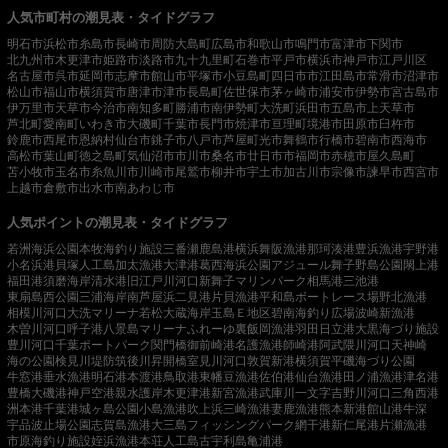
人気市町村の潮見表・タイドグラフ
明石市
浜松市
糸島市
長崎市
周防大島町
広島市
和歌山市
鳴門市
富津市
下関市
北九州市
木更津市
姫路市
淡路市
九十九里町
石巻市
平戸市
横浜市
神戸市
江戸川区
名古屋市
呉市
延岡市
志摩市
館山市
平塚市
小豆島町
四日市市
江田島市
常滑市
沼津市
松山市
福山市
横須賀市
唐津市
津市
長島町
佐世保市
茅ヶ崎市
浦安市
伊勢市
宮古島市
伊万里市
天草市
今治市
南知多町
勝浦市
南伊勢町
大洗町
浜田市
五島市
上天草市
芦北町
愛南町
いわき市
大磯町
千葉市
長門市
焼津市
亘理町
境港市
田原市
臼杵市
鈴鹿市
西尾市
恩納村
仙台市
銚子市
八戸市
芦屋町
光市
舞鶴市
行橋市
碧南市
西海市
高松市
葉山町
徳之島町
気仙沼市
市川市
桑名市
廿日市市
福岡市
赤穂市
屋久島町
苫小牧市
玉名市
糸魚川市
川崎市
尾鷲市
柳井市
宇土市
加古川市
宗像市
諫早市
西宮市
上越市
倉敷市
出水市
南あわじ市
人気ポイントの潮見表・タイドグラフ
若洲海浜公園
本牧海釣り施設
三番瀬
鹿島港
横浜
舞阪漁港
那珂湊港
豊浜漁港
宇野港
小名浜港
貝塚人工島
加太漁港
大津港
葛西海浜公園
アジュール舞子
野島公園
閖上港
福田港
須磨海岸
清水港
旧江戸川河口
新舞子マリンパーク
相馬港
三池港
東扇島西公園
三浦海岸
南芦屋浜
二見港
片貝漁港
平和島ボートレース場
野北漁港
相模川河口
大洗マリーナ
若松
大蔵海岸
玉島Ｅ地区
碧南海釣り広場
波崎新漁港
木曽川河口
呼子港
八景島マリーナ
ふれーゆ裏
飯岡漁港
羽田
日立港
大黒海づり施設
豊川河口
千葉ポートパーク
関門橋
御前崎港
名護漁港
師崎港
阿武隈川河口
天神崎
海の公園
検見川堤防
筑後川昇開橋
室見川河口
敦賀新港
横須賀
平磯海づり公園
牛窓港
垂水漁港
明石港
本渡港
鳥取港
東幡豆漁港
佐伯港
仙台漁港
田ノ浦漁港
津名港
豊橋
大磯港
神戸空港親水護岸
木更津港
新宮漁港
武庫川一文字
吉野川河口
三角西港
洲本港
千葉港
城ヶ島公園
小島漁港
吹上浜
三崎漁港
妻鹿漁港
熊本新港
館山港
牛深
宇品波止場公園
志賀島漁港
大三島フィッシングパーク
網干港
新仁尾港
片瀬漁港
市原海釣り施設
姪浜漁港
本荘人工島
古宇利島
亀浦港