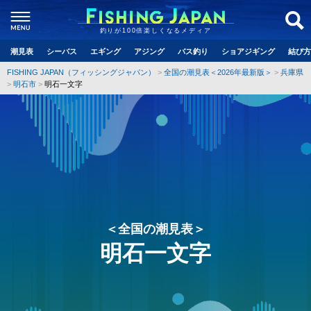
釣りが100倍楽しくなるメディア
潮見表
シーバス
エギング
アジング
バス釣り
ショアジギング
結び方
FISHING JAPAN（フィッシングジャパン）
全国の潮見表＜2026年最新版＞
兵庫県
明石市
明石一文字
＜全国の潮見表＞
明石一文字