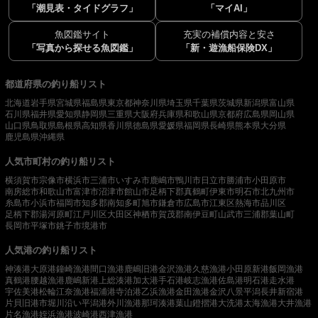
「潮見表・タイドグラフ」
「マイAI」
魚図鑑サイト
充実の補償内容と安さ
「写真から探せる魚図鑑」
「新・遊漁船保険DX」
都道府県の釣り船リスト
北海道
岩手県
宮城県
福島県
東京都
神奈川県
埼玉県
千葉県
茨城県
新潟県
富山県
石川県
福井県
愛知県
静岡県
三重県
大阪府
兵庫県
和歌山県
京都府
広島県
岡山県
山口県
鳥取県
島根県
高知県
香川県
徳島県
愛媛県
福岡県
長崎県
熊本県
大分県
鹿児島県
沖縄県
人気市町村の釣り船リスト
横須賀市
宗像市
横浜市
三浦市
いすみ市
鹿嶋市
鴨川市
日立市
勝浦市
小田原市
南房総市
和歌山市
富津市
沼津市
館山市
足柄下郡真鶴町
伊東市
明石市
北九州市
糸島市
小浜市
福岡市
知多郡南知多町
旭市
鎌倉市
広島市
江東区
熱海市
品川区
足柄下郡湯河原町
江戸川区
大田区
神栖市
賀茂郡南伊豆町
山武市
三浦郡葉山町
長岡市
平塚市
銚子市
境港市
人気港の釣り船リスト
神湊港
大原港
鐘崎漁港
間口漁港
鹿嶋旧港
金沢漁港
久慈漁港
小田原新港
飯岡漁港
真鶴港
腰越漁港
鹿嶋新港
上総湊港
加太港
手石港
岐志漁港
佐島港
明石港
走水港
宇佐美港
松輪江奈漁港
福浦港
寺泊港
乙浜漁港
金田漁港
金沢八景平潟
長井新宿港
片貝旧港
市堀川沿い
平潟港
外川漁港
那珂湊港
葉山鐙摺港
大洗港
太海漁港
大井漁港
片名漁港
姪浜漁港
波崎港
西津漁港