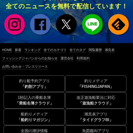
全てのニュースを無料で配信しています！
HOME
新着
ランキング
全てのカテゴリ
全てのタグ
閲覧履歴
潮見表
フィッシングジャパンからのお知らせ
運営会社
利用規約
お問い合わせ・プレスリリース
釣り船予約アプリ
釣りメディア
「釣割アプリ」
「FISHINGJAPAN」
1秒記入の乗船名簿
改正遊漁船業法に対応
「乗船名簿クラウド」
「遊漁船クラウド」
船釣りメディア
潮見表アプリ
「船釣りマガジン」
「タイドグラフBI」
全国の潮汐情報
魚図鑑AIアプリ