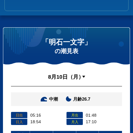
「明石一文字」
の潮見表
中潮
月齢26.7
05:16
01:48
日出
月出
18:54
17:10
日入
月入