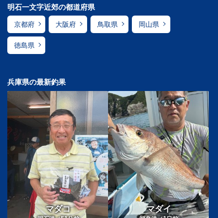
明石一文字近郊の都道府県
京都府
大阪府
鳥取県
岡山県
徳島県
兵庫県の最新釣果
マダコ
マダイ