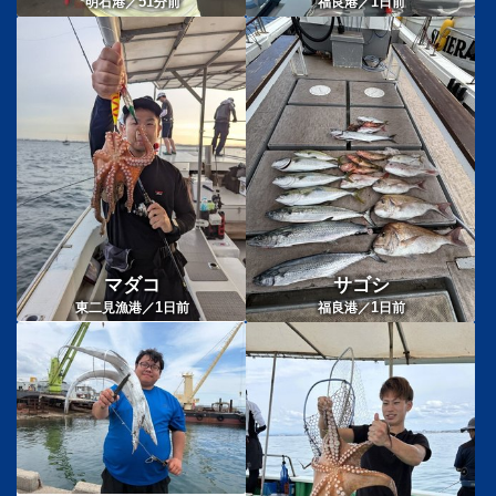
51
1
明石港／
分前
福良港／
日前
マダコ
サゴシ
1
1
東二見漁港／
日前
福良港／
日前