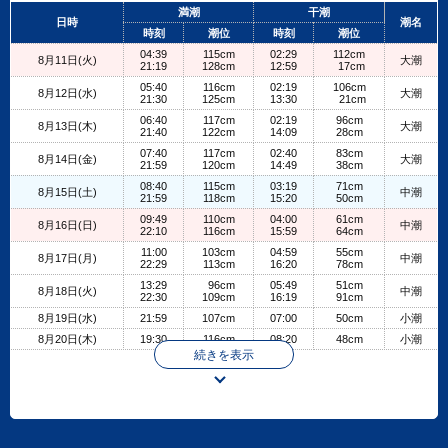
+
満潮
干潮
日時
潮名
−
時刻
潮位
時刻
潮位
04:39
115cm
02:29
112cm
8月11日(火)
大潮
21:19
128cm
12:59
17cm
05:40
116cm
02:19
106cm
8月12日(水)
大潮
21:30
125cm
13:30
21cm
06:40
117cm
02:19
96cm
8月13日(木)
大潮
21:40
122cm
14:09
28cm
07:40
117cm
02:40
83cm
8月14日(金)
大潮
21:59
120cm
14:49
38cm
08:40
115cm
03:19
71cm
8月15日(土)
中潮
21:59
118cm
15:20
50cm
09:49
110cm
04:00
61cm
8月16日(日)
中潮
22:10
116cm
15:59
64cm
11:00
103cm
04:59
55cm
8月17日(月)
中潮
22:29
113cm
16:20
78cm
13:29
96cm
05:49
51cm
8月18日(火)
中潮
22:30
109cm
16:19
91cm
8月19日(水)
21:59
107cm
07:00
50cm
小潮
8月20日(木)
19:30
116cm
08:20
48cm
小潮
続きを表示