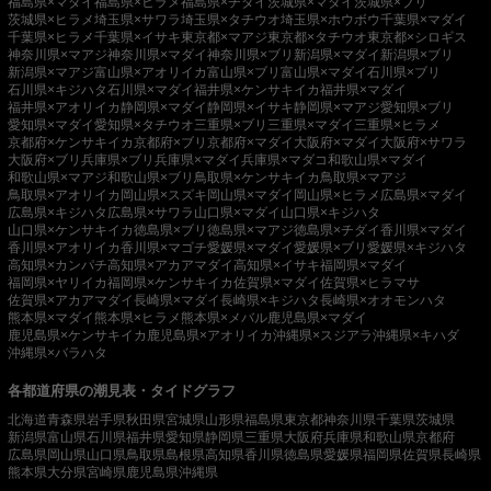
福島県×マダイ
福島県×ヒラメ
福島県×チダイ
茨城県×マダイ
茨城県×ブリ
茨城県×ヒラメ
埼玉県×サワラ
埼玉県×タチウオ
埼玉県×ホウボウ
千葉県×マダイ
千葉県×ヒラメ
千葉県×イサキ
東京都×マアジ
東京都×タチウオ
東京都×シロギス
神奈川県×マアジ
神奈川県×マダイ
神奈川県×ブリ
新潟県×マダイ
新潟県×ブリ
新潟県×マアジ
富山県×アオリイカ
富山県×ブリ
富山県×マダイ
石川県×ブリ
石川県×キジハタ
石川県×マダイ
福井県×ケンサキイカ
福井県×マダイ
福井県×アオリイカ
静岡県×マダイ
静岡県×イサキ
静岡県×マアジ
愛知県×ブリ
愛知県×マダイ
愛知県×タチウオ
三重県×ブリ
三重県×マダイ
三重県×ヒラメ
京都府×ケンサキイカ
京都府×ブリ
京都府×マダイ
大阪府×マダイ
大阪府×サワラ
大阪府×ブリ
兵庫県×ブリ
兵庫県×マダイ
兵庫県×マダコ
和歌山県×マダイ
和歌山県×マアジ
和歌山県×ブリ
鳥取県×ケンサキイカ
鳥取県×マアジ
鳥取県×アオリイカ
岡山県×スズキ
岡山県×マダイ
岡山県×ヒラメ
広島県×マダイ
広島県×キジハタ
広島県×サワラ
山口県×マダイ
山口県×キジハタ
山口県×ケンサキイカ
徳島県×ブリ
徳島県×マアジ
徳島県×チダイ
香川県×マダイ
香川県×アオリイカ
香川県×マゴチ
愛媛県×マダイ
愛媛県×ブリ
愛媛県×キジハタ
高知県×カンパチ
高知県×アカアマダイ
高知県×イサキ
福岡県×マダイ
福岡県×ヤリイカ
福岡県×ケンサキイカ
佐賀県×マダイ
佐賀県×ヒラマサ
佐賀県×アカアマダイ
長崎県×マダイ
長崎県×キジハタ
長崎県×オオモンハタ
熊本県×マダイ
熊本県×ヒラメ
熊本県×メバル
鹿児島県×マダイ
鹿児島県×ケンサキイカ
鹿児島県×アオリイカ
沖縄県×スジアラ
沖縄県×キハダ
沖縄県×バラハタ
各都道府県の潮見表・タイドグラフ
北海道
青森県
岩手県
秋田県
宮城県
山形県
福島県
東京都
神奈川県
千葉県
茨城県
新潟県
富山県
石川県
福井県
愛知県
静岡県
三重県
大阪府
兵庫県
和歌山県
京都府
広島県
岡山県
山口県
鳥取県
島根県
高知県
香川県
徳島県
愛媛県
福岡県
佐賀県
長崎県
熊本県
大分県
宮崎県
鹿児島県
沖縄県