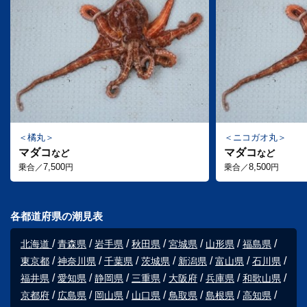
橘丸
ニコガオ丸
マダコ
マダコ
など
など
7,500
8,500
乗合／
円
乗合／
円
各都道府県の潮見表
北海道
青森県
岩手県
秋田県
宮城県
山形県
福島県
東京都
神奈川県
千葉県
茨城県
新潟県
富山県
石川県
福井県
愛知県
静岡県
三重県
大阪府
兵庫県
和歌山県
京都府
広島県
岡山県
山口県
鳥取県
島根県
高知県