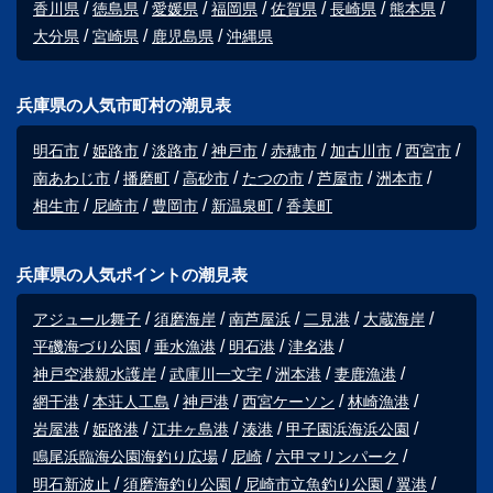
香川県
徳島県
愛媛県
福岡県
佐賀県
長崎県
熊本県
大分県
宮崎県
鹿児島県
沖縄県
兵庫県の人気市町村の潮見表
明石市
姫路市
淡路市
神戸市
赤穂市
加古川市
西宮市
南あわじ市
播磨町
高砂市
たつの市
芦屋市
洲本市
相生市
尼崎市
豊岡市
新温泉町
香美町
兵庫県の人気ポイントの潮見表
アジュール舞子
須磨海岸
南芦屋浜
二見港
大蔵海岸
平磯海づり公園
垂水漁港
明石港
津名港
神戸空港親水護岸
武庫川一文字
洲本港
妻鹿漁港
網干港
本荘人工島
神戸港
西宮ケーソン
林崎漁港
岩屋港
姫路港
江井ヶ島港
湊港
甲子園浜海浜公園
鳴尾浜臨海公園海釣り広場
尼崎
六甲マリンパーク
明石新波止
須磨海釣り公園
尼崎市立魚釣り公園
翼港