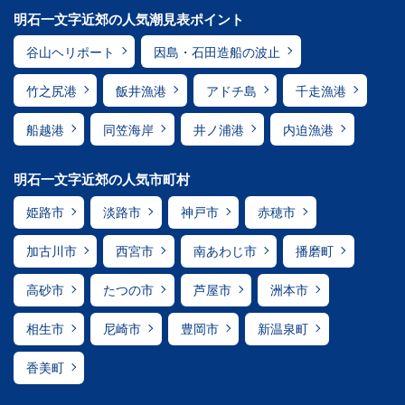
明石一文字近郊の人気潮見表ポイント
谷山ヘリポート
因島・石田造船の波止
竹之尻港
飯井漁港
アドチ島
千走漁港
船越港
同笠海岸
井ノ浦港
内迫漁港
明石一文字近郊の人気市町村
姫路市
淡路市
神戸市
赤穂市
加古川市
西宮市
南あわじ市
播磨町
高砂市
たつの市
芦屋市
洲本市
相生市
尼崎市
豊岡市
新温泉町
香美町