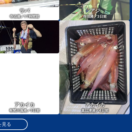
サバ
アジ
17
3
寺泊港／
時間前
寺泊港／
日前
アカイカ
アカイカ
3
4
有間川漁港／
日前
直江津港／
日前
を見る