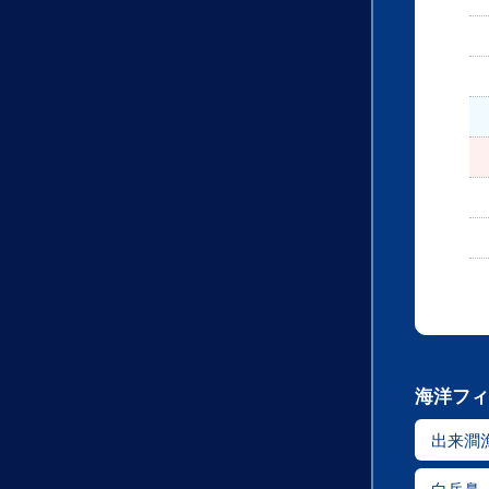
海洋フィ
出来澗