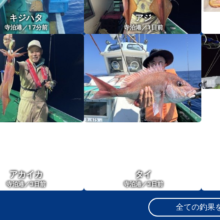
キジハタ
アジ
17
1
寺泊港／
分前
寺泊港／
日前
アカイカ
タイ
3
3
寺泊港／
日前
寺泊港／
日前
全ての釣果