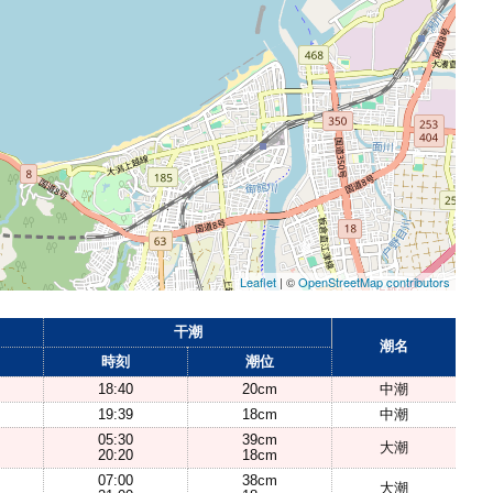
Leaflet
| ©
OpenStreetMap contributors
干潮
潮名
時刻
潮位
18:40
20cm
中潮
19:39
18cm
中潮
05:30
39cm
大潮
20:20
18cm
07:00
38cm
大潮