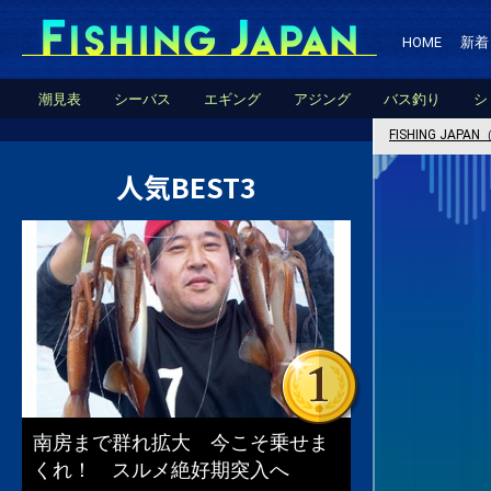
HOME
新着
潮見表
シーバス
エギング
アジング
バス釣り
シ
FISHING JA
人気BEST3
南房まで群れ拡大 今こそ乗せま
くれ！ スルメ絶好期突入へ