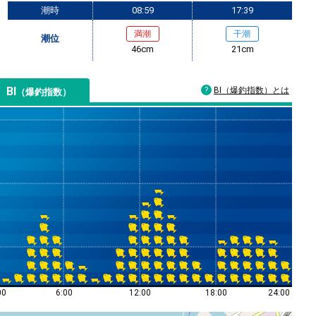
潮時
08:59
17:39
満潮
干潮
潮位
46cm
21cm
BI
BI（爆釣指数）とは
（爆釣指数）
00
6:00
12:00
18:00
24:00