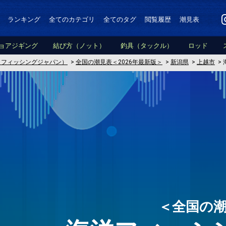
ランキング
全てのカテゴリ
全てのタグ
閲覧履歴
潮見表
ョアジギング
結び方（ノット）
釣具（タックル）
ロッド
PAN（フィッシングジャパン）
>
全国の潮見表＜2026年最新版＞
>
新潟県
>
上越市
>
＜全国の