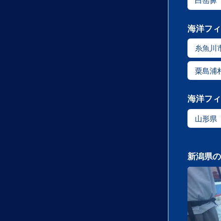
白岳鼻
海洋フィ
糸魚川
粟島浦
海洋フィ
山形県
新潟県の