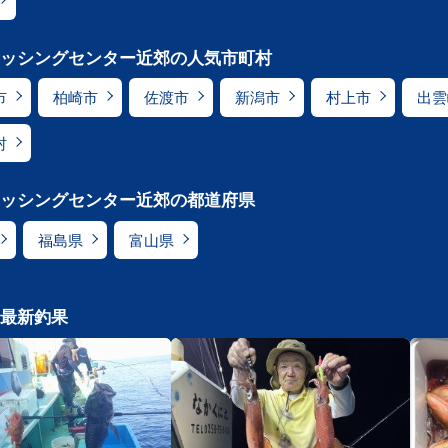
ッシングセンター近郊の人気市町村
市
柏崎市
佐渡市
新潟市
村上市
出雲
村
ッシングセンター近郊の都道府県
福島県
富山県
最新釣果