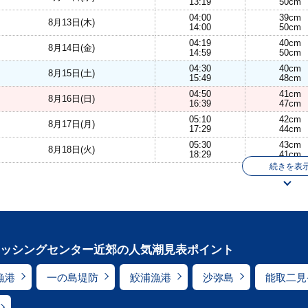
13:19
50cm
04:00
39cm
8月13日(木)
14:00
50cm
04:19
40cm
8月14日(金)
14:59
50cm
04:30
40cm
8月15日(土)
15:49
48cm
04:50
41cm
8月16日(日)
16:39
47cm
05:10
42cm
8月17日(月)
17:29
44cm
05:30
43cm
8月18日(火)
18:29
41cm
続きを表
ッシングセンター近郊の人気潮見表ポイント
漁港
一の島堤防
鮫浦漁港
沙弥島
能取二見