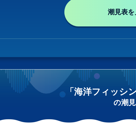
潮見表を
「海洋フィッシ
の潮見