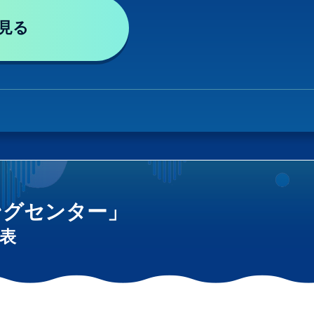
見る
ングセンター」
表