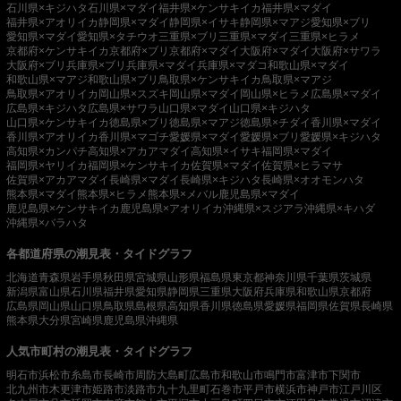
石川県×キジハタ
石川県×マダイ
福井県×ケンサキイカ
福井県×マダイ
福井県×アオリイカ
静岡県×マダイ
静岡県×イサキ
静岡県×マアジ
愛知県×ブリ
愛知県×マダイ
愛知県×タチウオ
三重県×ブリ
三重県×マダイ
三重県×ヒラメ
京都府×ケンサキイカ
京都府×ブリ
京都府×マダイ
大阪府×マダイ
大阪府×サワラ
大阪府×ブリ
兵庫県×ブリ
兵庫県×マダイ
兵庫県×マダコ
和歌山県×マダイ
和歌山県×マアジ
和歌山県×ブリ
鳥取県×ケンサキイカ
鳥取県×マアジ
鳥取県×アオリイカ
岡山県×スズキ
岡山県×マダイ
岡山県×ヒラメ
広島県×マダイ
広島県×キジハタ
広島県×サワラ
山口県×マダイ
山口県×キジハタ
山口県×ケンサキイカ
徳島県×ブリ
徳島県×マアジ
徳島県×チダイ
香川県×マダイ
香川県×アオリイカ
香川県×マゴチ
愛媛県×マダイ
愛媛県×ブリ
愛媛県×キジハタ
高知県×カンパチ
高知県×アカアマダイ
高知県×イサキ
福岡県×マダイ
福岡県×ヤリイカ
福岡県×ケンサキイカ
佐賀県×マダイ
佐賀県×ヒラマサ
佐賀県×アカアマダイ
長崎県×マダイ
長崎県×キジハタ
長崎県×オオモンハタ
熊本県×マダイ
熊本県×ヒラメ
熊本県×メバル
鹿児島県×マダイ
鹿児島県×ケンサキイカ
鹿児島県×アオリイカ
沖縄県×スジアラ
沖縄県×キハダ
沖縄県×バラハタ
各都道府県の潮見表・タイドグラフ
北海道
青森県
岩手県
秋田県
宮城県
山形県
福島県
東京都
神奈川県
千葉県
茨城県
新潟県
富山県
石川県
福井県
愛知県
静岡県
三重県
大阪府
兵庫県
和歌山県
京都府
広島県
岡山県
山口県
鳥取県
島根県
高知県
香川県
徳島県
愛媛県
福岡県
佐賀県
長崎県
熊本県
大分県
宮崎県
鹿児島県
沖縄県
人気市町村の潮見表・タイドグラフ
明石市
浜松市
糸島市
長崎市
周防大島町
広島市
和歌山市
鳴門市
富津市
下関市
北九州市
木更津市
姫路市
淡路市
九十九里町
石巻市
平戸市
横浜市
神戸市
江戸川区