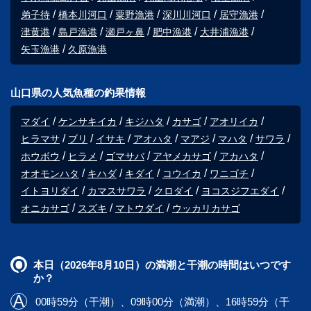
弟子待
橋本川河口
粟野漁港
深川川河口
居守漁港
津黄港
島戸漁港
瀬戸ヶ鼻
肥中漁港
大井浦漁港
矢玉漁港
久原漁港
山口県の人気魚種の釣果情報
マダイ
ケンサキイカ
キジハタ
カサゴ
アオリイカ
ヒラマサ
ブリ
イサキ
アオハタ
マアジ
マハタ
サワラ
ホウボウ
ヒラメ
ゴマサバ
アヤメカサゴ
アカハタ
オオモンハタ
キハダ
キダイ
コウイカ
ワニゴチ
イトヨリダイ
カマスサワラ
クロダイ
ヨコスジフエダイ
オニカサゴ
スズキ
マトウダイ
ウッカリカサゴ
本日（2026年8月10日）の満潮と干潮の時間はいつです
か？
00時59分（干潮）、09時00分（満潮）、16時59分（干