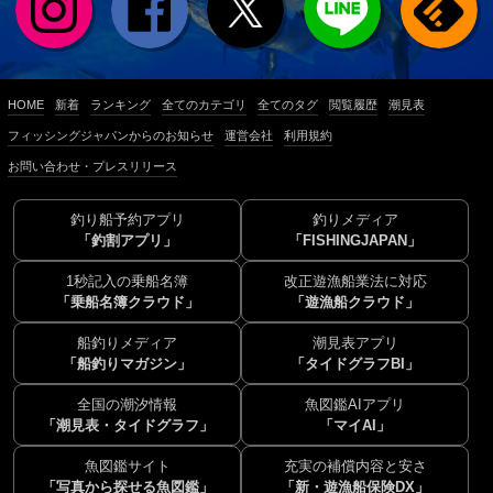
HOME
新着
ランキング
全てのカテゴリ
全てのタグ
閲覧履歴
潮見表
フィッシングジャパンからのお知らせ
運営会社
利用規約
お問い合わせ・プレスリリース
釣り船予約アプリ
釣りメディア
「釣割アプリ」
「FISHINGJAPAN」
1秒記入の乗船名簿
改正遊漁船業法に対応
「乗船名簿クラウド」
「遊漁船クラウド」
船釣りメディア
潮見表アプリ
「船釣りマガジン」
「タイドグラフBI」
全国の潮汐情報
魚図鑑AIアプリ
「潮見表・タイドグラフ」
「マイAI」
魚図鑑サイト
充実の補償内容と安さ
「写真から探せる魚図鑑」
「新・遊漁船保険DX」