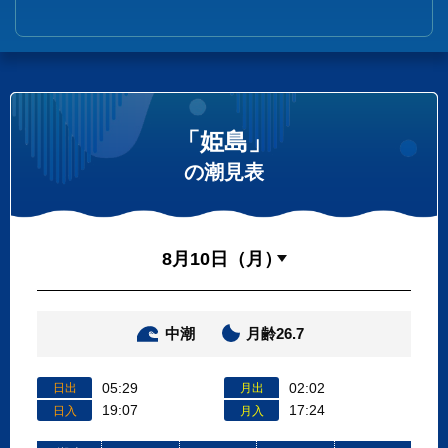
「姫島」
の潮見表
中潮
月齢26.7
05:29
02:02
日出
月出
19:07
17:24
日入
月入