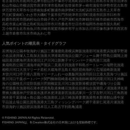
名古屋市
呉市
延岡市
志摩市
館山市
平塚市
小豆島町
四日市市
江田島市
常滑市
沼津市
松山市
福山市
横須賀市
唐津市
津市
長島町
佐世保市
茅ヶ崎市
浦安市
伊勢市
宮古島市
伊万里市
天草市
今治市
南知多町
勝浦市
南伊勢町
大洗町
浜田市
五島市
上天草市
芦北町
愛南町
いわき市
大磯町
千葉市
長門市
焼津市
亘理町
境港市
田原市
臼杵市
鈴鹿市
西尾市
恩納村
仙台市
銚子市
八戸市
芦屋町
光市
舞鶴市
行橋市
碧南市
西海市
高松市
葉山町
徳之島町
気仙沼市
市川市
桑名市
廿日市市
福岡市
赤穂市
屋久島町
苫小牧市
玉名市
糸魚川市
川崎市
尾鷲市
柳井市
宇土市
加古川市
宗像市
諫早市
西宮市
上越市
倉敷市
出水市
南あわじ市
人気ポイントの潮見表・タイドグラフ
若洲海浜公園
本牧海釣り施設
三番瀬
鹿島港
横浜
舞阪漁港
那珂湊港
豊浜漁港
宇野港
小名浜港
貝塚人工島
加太漁港
大津港
葛西海浜公園
アジュール舞子
野島公園
閖上港
福田港
須磨海岸
清水港
旧江戸川河口
新舞子マリンパーク
相馬港
三池港
東扇島西公園
三浦海岸
南芦屋浜
二見港
片貝漁港
平和島ボートレース場
野北漁港
相模川河口
大洗マリーナ
若松
大蔵海岸
玉島Ｅ地区
碧南海釣り広場
波崎新漁港
木曽川河口
呼子港
八景島マリーナ
ふれーゆ裏
飯岡漁港
羽田
日立港
大黒海づり施設
豊川河口
千葉ポートパーク
関門橋
御前崎港
名護漁港
師崎港
阿武隈川河口
天神崎
海の公園
検見川堤防
筑後川昇開橋
室見川河口
敦賀新港
横須賀
平磯海づり公園
牛窓港
垂水漁港
明石港
本渡港
鳥取港
東幡豆漁港
佐伯港
仙台漁港
田ノ浦漁港
津名港
豊橋
大磯港
神戸空港親水護岸
木更津港
新宮漁港
武庫川一文字
吉野川河口
三角西港
洲本港
千葉港
城ヶ島公園
小島漁港
吹上浜
三崎漁港
妻鹿漁港
熊本新港
館山港
牛深
宇品波止場公園
志賀島漁港
大三島フィッシングパーク
網干港
新仁尾港
片瀬漁港
市原海釣り施設
姪浜漁港
本荘人工島
古宇利島
亀浦港
© FISHING JAPAN All Rights Reserved.
FISHING JAPANは、B.Creation株式会社の日本国における登録商標です。