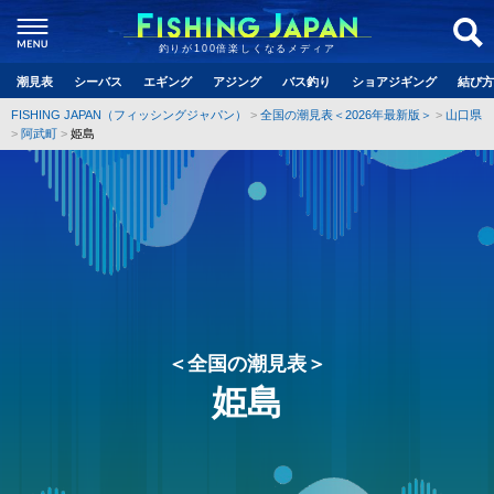
釣りが100倍楽しくなるメディア
潮見表
シーバス
エギング
アジング
バス釣り
ショアジギング
結び方
FISHING JAPAN（フィッシングジャパン）
全国の潮見表＜2026年最新版＞
山口県
阿武町
姫島
＜全国の潮見表＞
姫島