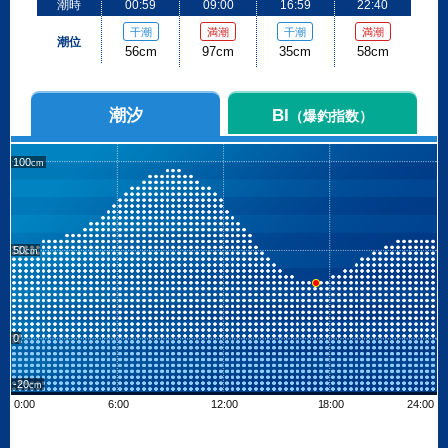
潮時
00:59
09:00
16:59
22:40
干潮
満潮
干潮
満潮
潮位
56cm
97cm
35cm
58cm
潮汐
BI
（爆釣指数）
100
50
0
-20
0:00
6:00
12:00
18:00
24:00
Leaflet
| ©
OpenStreetMap contributors