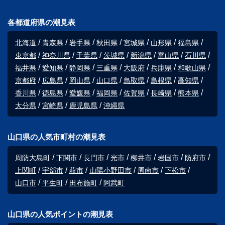
各都道府県の潮見表
北海道
青森県
岩手県
秋田県
宮城県
山形県
福島県
東京都
神奈川県
千葉県
茨城県
新潟県
富山県
石川県
福井県
愛知県
静岡県
三重県
大阪府
兵庫県
和歌山県
京都府
広島県
岡山県
山口県
鳥取県
島根県
高知県
香川県
徳島県
愛媛県
福岡県
佐賀県
長崎県
熊本県
大分県
宮崎県
鹿児島県
沖縄県
山口県の人気市町村の潮見表
周防大島町
下関市
長門市
光市
柳井市
岩国市
防府市
上関町
宇部市
萩市
山陽小野田市
周南市
下松市
山口市
平生町
田布施町
阿武町
山口県の人気ポイントの潮見表