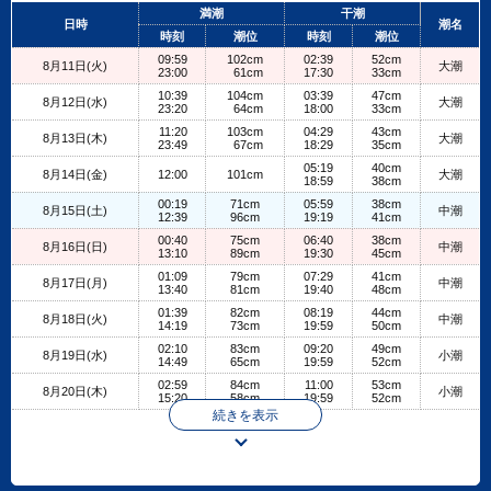
+
満潮
干潮
日時
潮名
−
時刻
潮位
時刻
潮位
09:59
102cm
02:39
52cm
8月11日(火)
大潮
23:00
61cm
17:30
33cm
10:39
104cm
03:39
47cm
8月12日(水)
大潮
23:20
64cm
18:00
33cm
11:20
103cm
04:29
43cm
8月13日(木)
大潮
23:49
67cm
18:29
35cm
05:19
40cm
8月14日(金)
12:00
101cm
大潮
18:59
38cm
00:19
71cm
05:59
38cm
8月15日(土)
中潮
12:39
96cm
19:19
41cm
00:40
75cm
06:40
38cm
8月16日(日)
中潮
13:10
89cm
19:30
45cm
01:09
79cm
07:29
41cm
8月17日(月)
中潮
13:40
81cm
19:40
48cm
01:39
82cm
08:19
44cm
8月18日(火)
中潮
14:19
73cm
19:59
50cm
02:10
83cm
09:20
49cm
8月19日(水)
小潮
14:49
65cm
19:59
52cm
02:59
84cm
11:00
53cm
8月20日(木)
小潮
15:20
58cm
19:59
52cm
続きを表示