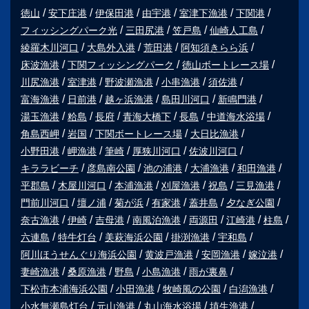
徳山
安下庄港
伊保田港
由宇港
室津下漁港
下関港
フィッシングパーク光
三田尻港
笠戸島
仙崎人工島
綾羅木川河口
大島外入港
荒田港
阿知須きらら浜
床波漁港
下関フィッシングパーク
徳山ボートレース場
川尻漁港
室津港
野波瀬漁港
小串漁港
須佐港
富海漁港
日前港
越ヶ浜漁港
島田川河口
新鳴門港
湯玉漁港
粭島
長府
青海大橋下
長島
中道海水浴場
角島西岬
岩国
下関ボートレース場
大日比漁港
小野田港
岬漁港
筆崎
厚狭川河口
佐波川河口
キララビーチ
彦島南公園
池の浦港
大浦漁港
和田漁港
平郡島
木屋川河口
本浦漁港
刈屋漁港
祝島
三見漁港
門前川河口
壇ノ浦
菊が浜
有家港
蓋井島
夕なぎ公園
奈古漁港
伊崎
吉母港
南風泊漁港
両源田
江崎港
柱島
六連島
特牛灯台
美萩海浜公園
掛渕漁港
宇和島
阿川ほうせんぐり海浜公園
黄波戸漁港
安岡漁港
嫁泣港
妻崎漁港
桑原漁港
野島
小島漁港
雨が裏鼻
下松市本浦海浜公園
小田漁港
牧崎風の公園
白潟漁港
小水無瀬島灯台
元山漁港
丸山海水浴場
埴生漁港