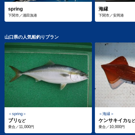
spring
海縁
下関市／涌田漁港
下関市／安岡港
山口県の人気船釣りプラン
spring
海縁
ブリ
ケンサキイカ
など
な
11,000
10,000
乗合／
円
乗合／
円