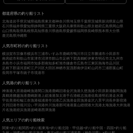
都道府県の釣り船リスト
北海道
岩手県
宮城県
福島県
東京都
神奈川県
埼玉県
千葉県
茨城県
新潟県
富山県
石川県
福井県
愛知県
静岡県
三重県
大阪府
兵庫県
和歌山県
京都府
広島県
岡山県
山口県
鳥取県
島根県
高知県
香川県
徳島県
愛媛県
福岡県
長崎県
熊本県
大分県
鹿児島県
沖縄県
人気市町村の釣り船リスト
横須賀市
宗像市
横浜市
三浦市
いすみ市
鹿嶋市
鴨川市
日立市
勝浦市
小田原市
南房総市
和歌山市
富津市
沼津市
館山市
足柄下郡真鶴町
伊東市
明石市
北九州市
糸島市
小浜市
福岡市
知多郡南知多町
旭市
鎌倉市
広島市
江東区
熱海市
品川区
足柄下郡湯河原町
江戸川区
大田区
神栖市
賀茂郡南伊豆町
山武市
三浦郡葉山町
長岡市
平塚市
銚子市
境港市
人気港の釣り船リスト
神湊港
大原港
鐘崎漁港
間口漁港
鹿嶋旧港
金沢漁港
久慈漁港
小田原新港
飯岡漁港
真鶴港
腰越漁港
鹿嶋新港
上総湊港
加太港
手石港
岐志漁港
佐島港
明石港
走水港
宇佐美港
松輪江奈漁港
福浦港
寺泊港
乙浜漁港
金田漁港
金沢八景平潟
長井新宿港
片貝旧港
市堀川沿い
平潟港
外川漁港
那珂湊港
葉山鐙摺港
大洗港
太海漁港
大井漁港
片名漁港
姪浜漁港
波崎港
西津漁港
人気エリアの釣り船検索
関東×釣り船
関西×釣り船
東海×釣り船
北陸・甲信越×釣り船
中国・四国×釣り船
九州・沖縄×釣り船
北海道・東北×釣り船
三浦半島（神奈川県）×釣り船