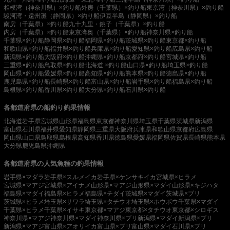
相模湾（神奈川県）×釣り船
外房（千葉県）×釣り船
東京湾（神奈川県）×釣り船
駿河湾・遠州灘（静岡県）×釣り船
伊豆半島（静岡県）×釣り船
南房（千葉県）×釣り船
九十九里・銚子（千葉県）×釣り船
内房（千葉県）×釣り船
東京湾奥（千葉県）×釣り船
神奈川県×釣り船
千葉県×釣り船
静岡県×釣り船
福岡県×釣り船
茨城県×釣り船
東京都×釣り船
和歌山県×釣り船
福井県×釣り船
兵庫県×釣り船
愛知県×釣り船
広島県×釣り船
新潟県×釣り船
大阪府×釣り船
沖縄県×釣り船
京都府×釣り船
宮城県×釣り船
三重県×釣り船
鳥取県×釣り船
北海道 ×釣り船
山口県×釣り船
埼玉県×釣り船
岡山県×釣り船
愛媛県×釣り船
高知県×釣り船
熊本県×釣り船
徳島県×釣り船
鹿児島県×釣り船
長崎県×釣り船
富山県×釣り船
岩手県×釣り船
福島県×釣り船
島根県×釣り船
香川県×釣り船
大分県×釣り船
石川県×釣り船
各都道府県の船釣り釣果情報
北海道
岩手県
宮城県
山形県
福島県
東京都
神奈川県
埼玉県
千葉県
茨城県
新潟県
富山県
石川県
福井県
愛知県
静岡県
三重県
大阪府
兵庫県
和歌山県
京都府
広島県
岡山県
山口県
鳥取県
島根県
高知県
香川県
徳島県
愛媛県
福岡県
佐賀県
長崎県
熊本県
大分県
鹿児島県
沖縄県
各都道府県の人気魚種の釣果情報
岩手県×マダラ
岩手県×スルメイカ
岩手県×ケンサキイカ
宮城県×ヒラメ
宮城県×マアジ
宮城県×アイナメ
山形県×マアジ
山形県×マダイ
山形県×キジハタ
福島県×マダイ
福島県×ヒラメ
福島県×チダイ
茨城県×マダイ
茨城県×ブリ
茨城県×ヒラメ
埼玉県×サワラ
埼玉県×タチウオ
埼玉県×ホウボウ
千葉県×マダイ
千葉県×ヒラメ
千葉県×イサキ
東京都×マアジ
東京都×タチウオ
東京都×シロギス
神奈川県×マアジ
神奈川県×マダイ
神奈川県×ブリ
新潟県×マダイ
新潟県×ブリ
新潟県×マアジ
富山県×アオリイカ
富山県×ブリ
富山県×マダイ
石川県×ブリ