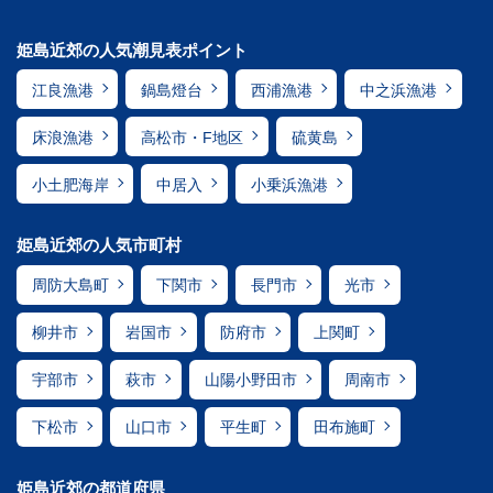
姫島近郊の人気潮見表ポイント
江良漁港
鍋島燈台
西浦漁港
中之浜漁港
床浪漁港
高松市・F地区
硫黄島
小土肥海岸
中居入
小乗浜漁港
姫島近郊の人気市町村
周防大島町
下関市
長門市
光市
柳井市
岩国市
防府市
上関町
宇部市
萩市
山陽小野田市
周南市
下松市
山口市
平生町
田布施町
姫島近郊の都道府県