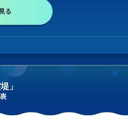
見る
突堤」
表