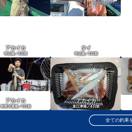
アカイカ
タイ
2
2
寺泊港／
日前
寺泊港／
日前
アカイカ
アカイカ
3
4
有間川漁港／
日前
直江津港／
日前
全ての釣果