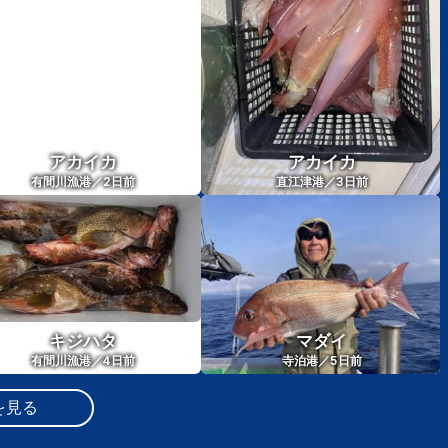
アカイカ
アカイカ
2
3
有間川漁港／
日前
直江津港／
日前
キジハタ
マダイ
4
5
有間川漁港／
日前
寺泊港／
日前
を見る