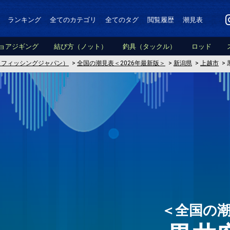
ランキング
全てのカテゴリ
全てのタグ
閲覧履歴
潮見表
ョアジギング
結び方（ノット）
釣具（タックル）
ロッド
PAN（フィッシングジャパン）
>
全国の潮見表＜2026年最新版＞
>
新潟県
>
上越市
>
＜全国の