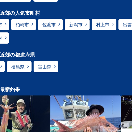
近郊の人気市町村
市
柏崎市
佐渡市
新潟市
村上市
出雲
村
近郊の都道府県
福島県
富山県
最新釣果