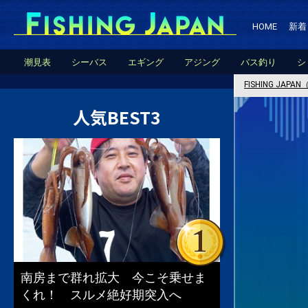
HOME
新着
潮見表
シーバス
エギング
アジング
バス釣り
シ
FISHING JA
人気BEST3
南房まで群れ拡大 今こそ乗せま
くれ！ スルメ絶好期突入へ