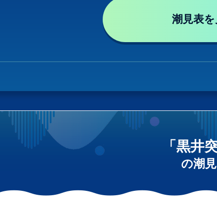
潮見表を
「黒井
の潮見