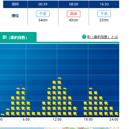
潮時
00:39
08:00
16:30
干潮
満潮
干潮
潮位
34cm
43cm
22cm
BI
BI（爆釣指数）とは
（爆釣指数）
00
6:00
12:00
18:00
24:00