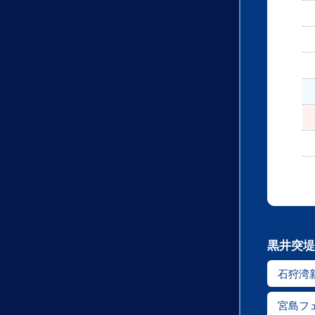
黒井突堤
石狩湾
宮島フ