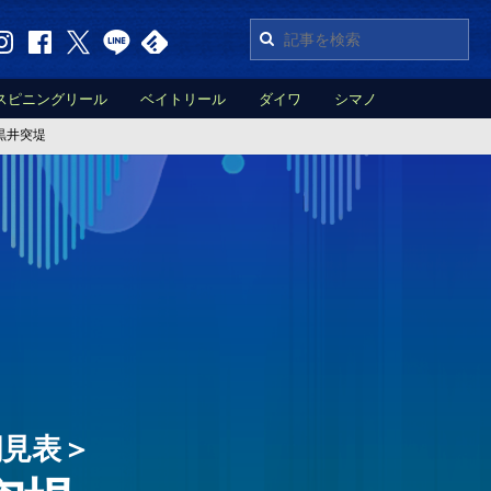
スピニングリール
ベイトリール
ダイワ
シマノ
黒井突堤
潮見表＞