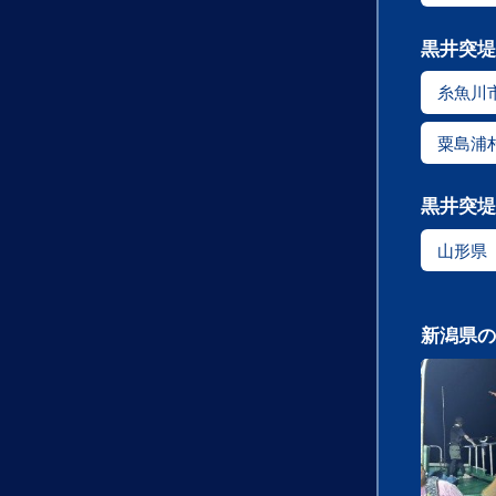
黒井突堤
糸魚川
粟島浦
黒井突堤
山形県
新潟県の