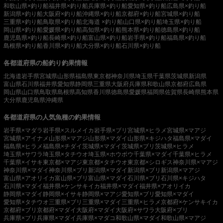
和歌山県×釣り船
福井県×釣り船
兵庫県×釣り船
愛知県×釣り船
広島県×釣り船
新潟県×釣り船
大阪府×釣り船
沖縄県×釣り船
京都府×釣り船
宮城県×釣り船
三重県×釣り船
鳥取県×釣り船
北海道 ×釣り船
山口県×釣り船
埼玉県×釣り船
岡山県×釣り船
愛媛県×釣り船
高知県×釣り船
熊本県×釣り船
徳島県×釣り船
鹿児島県×釣り船
長崎県×釣り船
富山県×釣り船
岩手県×釣り船
福島県×釣り船
島根県×釣り船
香川県×釣り船
大分県×釣り船
石川県×釣り船
各都道府県の船釣り釣果情報
北海道
岩手県
宮城県
山形県
福島県
東京都
神奈川県
埼玉県
千葉県
茨城県
新潟県
富山県
石川県
福井県
愛知県
静岡県
三重県
大阪府
兵庫県
和歌山県
京都府
広島県
岡山県
山口県
鳥取県
島根県
高知県
香川県
徳島県
愛媛県
福岡県
佐賀県
長崎県
熊本県
大分県
鹿児島県
沖縄県
各都道府県の人気魚種の釣果情報
岩手県×マダラ
岩手県×スルメイカ
岩手県×ブリ
宮城県×ヒラメ
宮城県×マアジ
宮城県×アイナメ
山形県×マアジ
山形県×マダイ
山形県×キジハタ
福島県×マダイ
福島県×ヒラメ
福島県×チダイ
茨城県×マダイ
茨城県×ブリ
茨城県×ヒラメ
埼玉県×サワラ
埼玉県×タチウオ
埼玉県×ホウボウ
千葉県×マダイ
千葉県×ヒラメ
千葉県×イサキ
東京都×マアジ
東京都×タチウオ
東京都×シロギス
神奈川県×マアジ
神奈川県×マダイ
神奈川県×ブリ
新潟県×マダイ
新潟県×ブリ
新潟県×マアジ
富山県×アオリイカ
富山県×ブリ
富山県×マダイ
石川県×ブリ
石川県×キジハタ
石川県×マダイ
福井県×ケンサキイカ
福井県×マダイ
福井県×アオリイカ
静岡県×マダイ
静岡県×イサキ
静岡県×マアジ
愛知県×ブリ
愛知県×マダイ
愛知県×タチウオ
三重県×ブリ
三重県×マダイ
三重県×ヒラメ
京都府×ケンサキイカ
京都府×ブリ
京都府×マダイ
大阪府×マダイ
大阪府×サワラ
大阪府×ブリ
兵庫県×ブリ
兵庫県×マダイ
兵庫県×マダコ
和歌山県×マダイ
和歌山県×マアジ