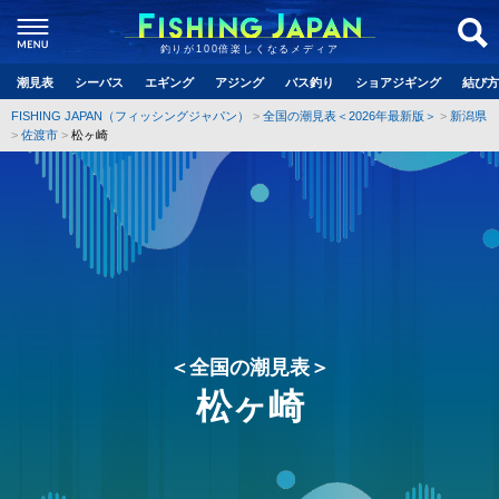
釣りが100倍楽しくなるメディア
潮見表
シーバス
エギング
アジング
バス釣り
ショアジギング
結び方
FISHING JAPAN（フィッシングジャパン）
全国の潮見表＜2026年最新版＞
新潟県
佐渡市
松ヶ崎
＜全国の潮見表＞
松ヶ崎