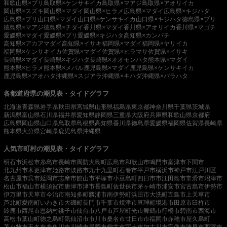
和歌山県×ブリ
鳥取県×ケンサキイカ
鳥取県×マアジ
鳥取県×アオリイカ
岡山県×スズキ
岡山県×マダイ
岡山県×ヒラメ
広島県×マダイ
広島県×キジハタ
広島県×ブリ
山口県×マダイ
山口県×ケンサキイカ
山口県×キジハタ
徳島県×ブリ
徳島県×マアジ
徳島県×チダイ
香川県×マダイ
香川県×アオリイカ
香川県×マゴチ
愛媛県×マダイ
愛媛県×ブリ
愛媛県×キジハタ
高知県×カンパチ
高知県×アカアマダイ
高知県×イサキ
福岡県×マダイ
福岡県×ヤリイカ
福岡県×ケンサキイカ
佐賀県×マダイ
佐賀県×ヒラマサ
佐賀県×イサキ
長崎県×マダイ
長崎県×キジハタ
長崎県×オオモンハタ
熊本県×マダイ
熊本県×ヒラメ
熊本県×メバル
鹿児島県×マダイ
鹿児島県×ケンサキイカ
鹿児島県×アオハタ
沖縄県×スジアラ
沖縄県×キハダ
沖縄県×バラハタ
各都道府県の潮見表・タイドグラフ
北海道
青森県
岩手県
秋田県
宮城県
山形県
福島県
東京都
神奈川県
千葉県
茨城県
新潟県
富山県
石川県
福井県
愛知県
静岡県
三重県
大阪府
兵庫県
和歌山県
京都府
広島県
岡山県
山口県
鳥取県
島根県
高知県
香川県
徳島県
愛媛県
福岡県
佐賀県
長崎県
熊本県
大分県
宮崎県
鹿児島県
沖縄県
人気市町村の潮見表・タイドグラフ
明石市
浜松市
糸島市
長崎市
周防大島町
広島市
和歌山市
鳴門市
富津市
下関市
北九州市
木更津市
姫路市
淡路市
九十九里町
石巻市
平戸市
横浜市
神戸市
江戸川区
名古屋市
呉市
延岡市
志摩市
館山市
平塚市
小豆島町
四日市市
江田島市
常滑市
沼津市
松山市
福山市
横須賀市
唐津市
津市
長島町
佐世保市
茅ヶ崎市
浦安市
宮古島市
伊勢市
伊万里市
天草市
今治市
南知多町
勝浦市
南伊勢町
浜田市
大洗町
五島市
上天草市
芦北町
愛南町
いわき市
大磯町
長門市
千葉市
焼津市
亘理町
境港市
田原市
臼杵市
鈴鹿市
西尾市
恩納村
銚子市
仙台市
八戸市
芦屋町
光市
舞鶴市
行橋市
碧南市
西海市
高松市
葉山町
徳之島町
気仙沼市
市川市
桑名市
廿日市市
福岡市
赤穂市
屋久島町