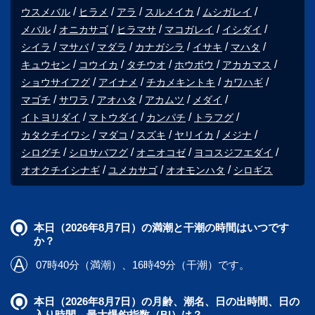
ウスメバル
ヒラメ
アラ
スルメイカ
ムシガレイ
メバル
オニカサゴ
ヒラマサ
マコガレイ
イシダイ
シイラ
マサバ
マダラ
カナガシラ
イサキ
マハタ
キュウセン
コウイカ
タチウオ
ホウボウ
アカカマス
ショウサイフグ
アイナメ
チカメキントキ
カワハギ
マゴチ
サワラ
アオハタ
アカムツ
メダイ
イトヨリダイ
マトウダイ
カンパチ
トラフグ
カタクチイワシ
マダコ
スズキ
ヤリイカ
メジナ
シログチ
シロサバフグ
オニオコゼ
ヨコスジフエダイ
オオクチイシナギ
ユメカサゴ
オオモンハタ
シロギス
本日（2026年8月7日）の満潮と干潮の時間はいつです
か？
07時40分（満潮）、16時49分（干潮）です。
本日（2026年8月7日）の月齢、潮名、日の出時間、日の
入り時間、最大爆釣指数（BI）は？