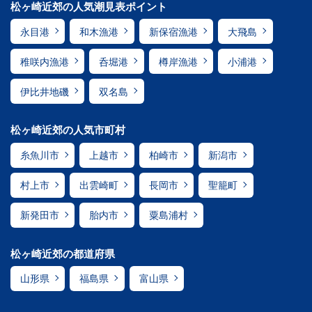
松ヶ崎近郊の人気潮見表ポイント
永目港
和木漁港
新保宿漁港
大飛島
稚咲内漁港
呑堀港
樽岸漁港
小浦港
伊比井地磯
双名島
松ヶ崎近郊の人気市町村
糸魚川市
上越市
柏崎市
新潟市
村上市
出雲崎町
長岡市
聖籠町
新発田市
胎内市
粟島浦村
松ヶ崎近郊の都道府県
山形県
福島県
富山県