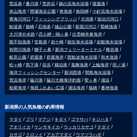
荒浜港
桑川港
荒井浜
鵜の浜海水浴場
寝屋港
米山海岸
間瀬海浜公園
巻漁港
角田岬
小針浜海水浴場
青海川河口
フィッシングブリッジ
大潟港
加治川河口
鯨波港
旗崎
石地港
城山公園
新堀川河口
鷲崎漁港
大川津分水路
恋人岬・鴎ヶ鼻
出雲崎井鼻海岸
親不知漁港
笠島港
岩ケ崎
能生海水浴場
岩船海水浴場
有間川漁港
獅子ヶ鼻
新潟フェリーターミナル
椎谷港
船見公園
府屋港
府屋海岸
西鯨波海水浴場
和木漁港
松ヶ崎
馬下港
谷浜
鵜泊港
鬼舞漁港
上輪海岸
田ノ浦
海洋フィッシングセンター
新潟西港
間島海水浴場
荒浜海岸
脇川港
脇川大橋海洋釣堀
聖ヶ鼻
浦浜
柏尾海岸
海府ふれあい広場
浦浜海岸
狐崎
番神漁港
新潟県の人気魚種の釣果情報
マダイ
ブリ
マアジ
キダイ
ゴマサバ
キジハタ
アオリイカ
ケンサキイカ
ウッカリカサゴ
チダイ
カサゴ
クロソイ
アカアマダイ
ウマヅラハギ