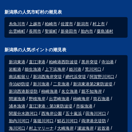
新潟県の人気市町村の潮見表
糸魚川市
上越市
柏崎市
佐渡市
新潟市
村上市
出雲崎町
長岡市
聖籠町
新発田市
胎内市
粟島浦村
新潟県の人気ポイントの潮見表
新潟東港
直江津港
柏崎港西防波堤
黒井突堤
寺泊港
岩船港
能生漁港
上下浜海岸
姫川港
荒川河口
南浜船留り
新潟西海岸突堤
網代浜突堤
阿賀野川河口
寺泊砂防堤
新川漁港
二見漁港
新潟東港第2東防波堤
新潟西港新堤防
柿崎漁港
名立漁港
親不知海岸
間瀬漁港
野積海岸
出雲崎漁港
柿崎海岸
筒石漁港
浦本漁港
直江津港・第3東防波堤
市振漁港
関屋分水路河口
西海岸公園
五十嵐浜
田海川河口
胎内川河口
落堀川河口
鯖石川河口
両津港北堤防
海川河口
村上マリーナ
大崎海岸
瀬波海岸
岩首港