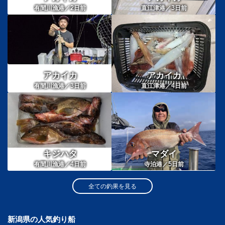
2
3
有間川漁港／
日前
直江津港／
日前
アカイカ
アカイカ
3
4
有間川漁港／
日前
直江津港／
日前
キジハタ
マダイ
4
5
有間川漁港／
日前
寺泊港／
日前
全ての釣果を見る
新潟県の人気釣り船