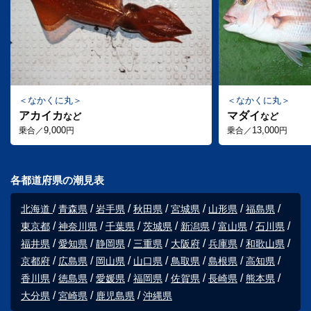
なかくに丸
なかくに丸
アカイカ
マダイ
など
など
9,000
13,000
乗合／
円
乗合／
円
各都道府県の潮見表
北海道
青森県
岩手県
秋田県
宮城県
山形県
福島県
東京都
神奈川県
千葉県
茨城県
新潟県
富山県
石川県
福井県
愛知県
静岡県
三重県
大阪府
兵庫県
和歌山県
京都府
広島県
岡山県
山口県
鳥取県
島根県
高知県
香川県
徳島県
愛媛県
福岡県
佐賀県
長崎県
熊本県
大分県
宮崎県
鹿児島県
沖縄県