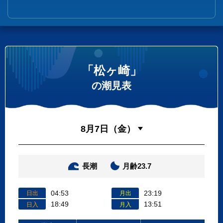
「松ヶ崎」
の潮見表
長潮
月齢23.7
04:53
23:19
日出
月出
18:49
13:51
日入
月入