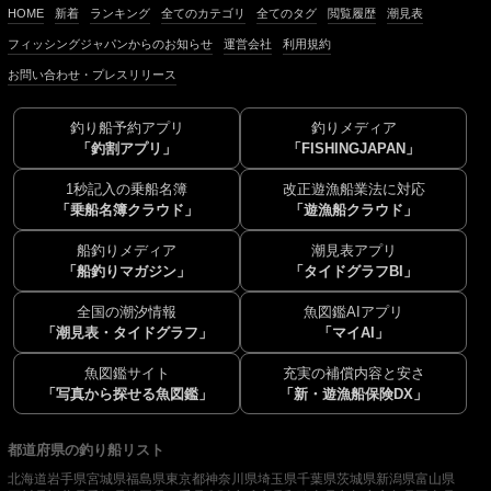
HOME
新着
ランキング
全てのカテゴリ
全てのタグ
閲覧履歴
潮見表
フィッシングジャパンからのお知らせ
運営会社
利用規約
お問い合わせ・プレスリリース
釣り船予約アプリ
釣りメディア
「釣割アプリ」
「FISHINGJAPAN」
1秒記入の乗船名簿
改正遊漁船業法に対応
「乗船名簿クラウド」
「遊漁船クラウド」
船釣りメディア
潮見表アプリ
「船釣りマガジン」
「タイドグラフBI」
全国の潮汐情報
魚図鑑AIアプリ
「潮見表・タイドグラフ」
「マイAI」
魚図鑑サイト
充実の補償内容と安さ
「写真から探せる魚図鑑」
「新・遊漁船保険DX」
都道府県の釣り船リスト
北海道
岩手県
宮城県
福島県
東京都
神奈川県
埼玉県
千葉県
茨城県
新潟県
富山県