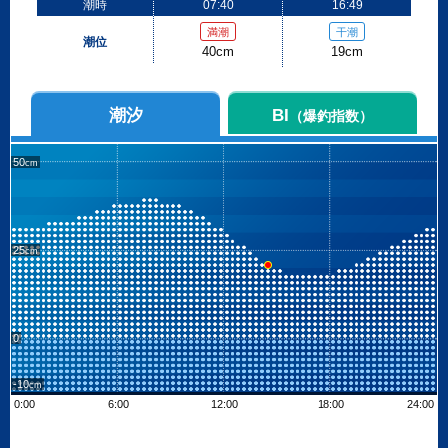
潮時
07:40
16:49
満潮
干潮
潮位
40cm
19cm
潮汐
BI
（爆釣指数）
50
25
0
-10
0:00
6:00
12:00
18:00
24:00
Leaflet
| ©
OpenStreetMap contributors