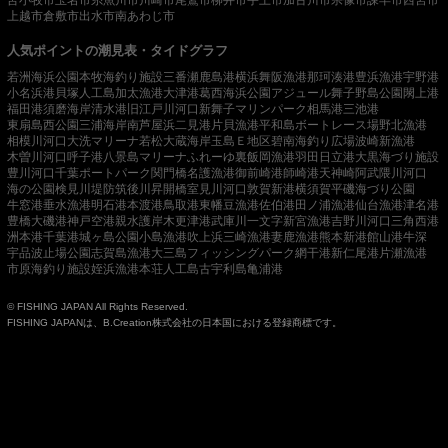
苫小牧市
玉名市
糸魚川市
川崎市
尾鷲市
柳井市
宇土市
加古川市
宗像市
諫早市
西宮市
上越市
倉敷市
出水市
南あわじ市
人気ポイントの潮見表・タイドグラフ
若洲海浜公園
本牧海釣り施設
三番瀬
鹿島港
横浜
舞阪漁港
那珂湊港
豊浜漁港
宇野港
小名浜港
貝塚人工島
加太漁港
大津港
葛西海浜公園
アジュール舞子
野島公園
閖上港
福田港
須磨海岸
清水港
旧江戸川河口
新舞子マリンパーク
相馬港
三池港
東扇島西公園
三浦海岸
南芦屋浜
二見港
片貝漁港
平和島ボートレース場
野北漁港
相模川河口
大洗マリーナ
若松
大蔵海岸
玉島Ｅ地区
碧南海釣り広場
波崎新漁港
木曽川河口
呼子港
八景島マリーナ
ふれーゆ裏
飯岡漁港
羽田
日立港
大黒海づり施設
豊川河口
千葉ポートパーク
関門橋
名護漁港
御前崎港
師崎港
天神崎
阿武隈川河口
海の公園
検見川堤防
筑後川昇開橋
室見川河口
敦賀新港
横須賀
平磯海づり公園
牛窓港
垂水漁港
明石港
本渡港
鳥取港
東幡豆漁港
佐伯港
田ノ浦漁港
仙台漁港
津名港
豊橋
大磯港
神戸空港親水護岸
木更津港
武庫川一文字
新宮漁港
吉野川河口
三角西港
洲本港
千葉港
城ヶ島公園
小島漁港
吹上浜
三崎漁港
妻鹿漁港
熊本新港
館山港
牛深
宇品波止場公園
志賀島漁港
大三島フィッシングパーク
網干港
新仁尾港
片瀬漁港
市原海釣り施設
姪浜漁港
本荘人工島
古宇利島
亀浦港
© FISHING JAPAN All Rights Reserved.
FISHING JAPANは、B.Creation株式会社の日本国における登録商標です。