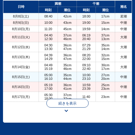
+
満潮
干潮
日時
潮名
−
時刻
潮位
時刻
潮位
8月8日(土)
08:40
42cm
18:00
17cm
若潮
8月9日(日)
10:00
43cm
19:00
15cm
中潮
8月10日(月)
11:20
45cm
19:59
14cm
中潮
04:40
37cm
06:19
37cm
8月11日(火)
大潮
12:30
46cm
20:40
13cm
04:30
36cm
07:29
35cm
8月12日(水)
大潮
13:30
47cm
21:29
14cm
04:39
36cm
08:20
32cm
8月13日(木)
大潮
14:29
47cm
22:00
15cm
04:49
35cm
09:10
30cm
8月14日(金)
大潮
15:19
46cm
22:40
17cm
05:00
35cm
10:00
27cm
8月15日(土)
中潮
16:10
44cm
23:10
20cm
05:19
36cm
10:59
25cm
8月16日(日)
中潮
17:00
41cm
23:39
23cm
05:30
37cm
8月17日(月)
11:40
23cm
中潮
18:00
37cm
続きを表示