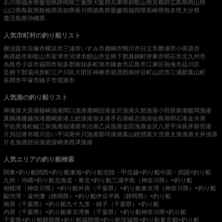
石川県
福井県
愛知県
静岡県
三重県
大阪府
兵庫県
和歌山県
京都府
広島県
岡山県
山口県
鳥取県
島根県
高知県
香川県
徳島県
愛媛県
福岡県
長崎県
熊本県
大分県
鹿児島県
沖縄県
人気市町村の釣り船リスト
横須賀市
宗像市
横浜市
三浦市
いすみ市
鹿嶋市
鴨川市
日立市
勝浦市
小田原市
南房総市
和歌山市
富津市
沼津市
館山市
足柄下郡真鶴町
伊東市
明石市
北九州市
糸島市
小浜市
福岡市
知多郡南知多町
旭市
鎌倉市
広島市
江東区
熱海市
品川区
足柄下郡湯河原町
江戸川区
大田区
神栖市
賀茂郡南伊豆町
山武市
三浦郡葉山町
長岡市
平塚市
銚子市
境港市
人気港の釣り船リスト
神湊港
大原港
鐘崎漁港
間口漁港
鹿嶋旧港
金沢漁港
久慈漁港
小田原新港
飯岡漁港
真鶴港
腰越漁港
鹿嶋新港
上総湊港
加太港
手石港
岐志漁港
佐島港
明石港
走水港
宇佐美港
松輪江奈漁港
福浦港
寺泊港
乙浜漁港
金田漁港
金沢八景平潟
長井新宿港
片貝旧港
市堀川沿い
平潟港
外川漁港
那珂湊港
葉山鐙摺港
大洗港
太海漁港
大井漁港
片名漁港
姪浜漁港
波崎港
西津漁港
人気エリアの釣り船検索
関東×釣り船
関西×釣り船
東海×釣り船
北陸・甲信越×釣り船
中国・四国×釣り船
九州・沖縄×釣り船
北海道・東北×釣り船
三浦半島（神奈川県）×釣り船
相模湾（神奈川県）×釣り船
外房（千葉県）×釣り船
東京湾（神奈川県）×釣り船
駿河湾・遠州灘（静岡県）×釣り船
伊豆半島（静岡県）×釣り船
南房（千葉県）×釣り船
九十九里・銚子（千葉県）×釣り船
内房（千葉県）×釣り船
東京湾奥（千葉県）×釣り船
神奈川県×釣り船
千葉県×釣り船
静岡県×釣り船
福岡県×釣り船
茨城県×釣り船
東京都×釣り船