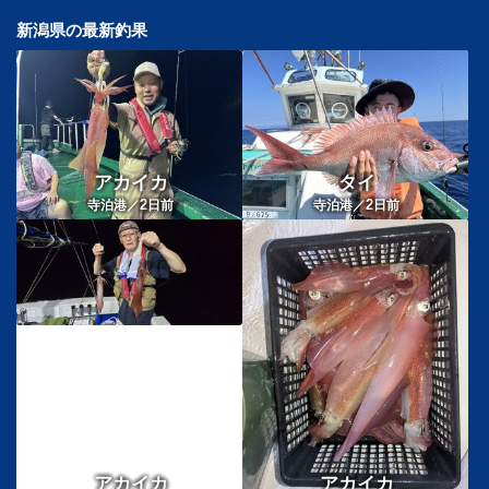
新潟県の最新釣果
アカイカ
タイ
2
2
寺泊港／
日前
寺泊港／
日前
アカイカ
アカイカ