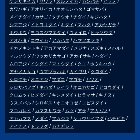
ケンサキイカ
サワラ
スルメイカ
カンパチ
ヒラメ
カワハギ
アオリイカ
オオモンハタ
ゴマサバ
メイチダイ
カサゴ
タチウオ
チダイ
キジハタ
シマアジ
イトヨリダイ
キダイ
マハタ
アカヤガラ
ホウボウ
ヨコスジフエダイ
ウメイロ
ヒラソウダ
アオハタ
コウイカ
アカハタ
ハマフエフキ
チカメキントキ
アカアマダイ
メジナ
スズキ
メバル
マルソウダ
ウッカリカサゴ
アカイサキ
ヘダイ
ムロアジ
イシダイ
マトウダイ
クエ
ホウキハタ
アヤメカサゴ
ウマヅラハギ
カイワリ
クロダイ
シログチ
オニアジ
マダコ
マゴチ
カツオ
シロサバフグ
キハダ
シイラ
オニカサゴ
アコウダイ
クロムツ
ヒメダイ
キンメダイ
ヒラマサ
キチヌ
ウスメバル
シロギス
オニオコゼ
エビスダイ
マコガレイ
カマスサワラ
ムツ
アラ
アカムツ
アカカマス
メダイ
マカジキ
ショウサイフグ
ハチビキ
アイナメ
トラフグ
カナガシラ