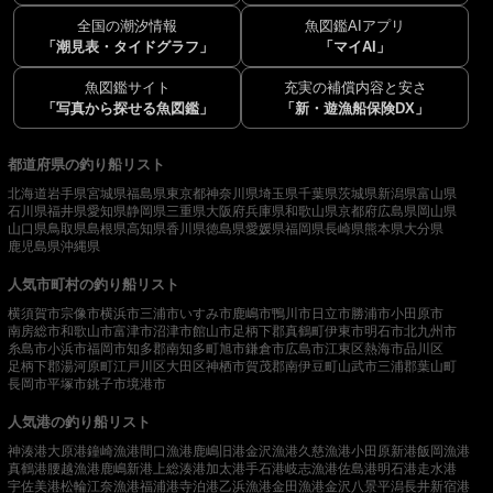
全国の潮汐情報
魚図鑑AIアプリ
「潮見表・タイドグラフ」
「マイAI」
魚図鑑サイト
充実の補償内容と安さ
「写真から探せる魚図鑑」
「新・遊漁船保険DX」
都道府県の釣り船リスト
北海道
岩手県
宮城県
福島県
東京都
神奈川県
埼玉県
千葉県
茨城県
新潟県
富山県
石川県
福井県
愛知県
静岡県
三重県
大阪府
兵庫県
和歌山県
京都府
広島県
岡山県
山口県
鳥取県
島根県
高知県
香川県
徳島県
愛媛県
福岡県
長崎県
熊本県
大分県
鹿児島県
沖縄県
人気市町村の釣り船リスト
横須賀市
宗像市
横浜市
三浦市
いすみ市
鹿嶋市
鴨川市
日立市
勝浦市
小田原市
南房総市
和歌山市
富津市
沼津市
館山市
足柄下郡真鶴町
伊東市
明石市
北九州市
糸島市
小浜市
福岡市
知多郡南知多町
旭市
鎌倉市
広島市
江東区
熱海市
品川区
足柄下郡湯河原町
江戸川区
大田区
神栖市
賀茂郡南伊豆町
山武市
三浦郡葉山町
長岡市
平塚市
銚子市
境港市
人気港の釣り船リスト
神湊港
大原港
鐘崎漁港
間口漁港
鹿嶋旧港
金沢漁港
久慈漁港
小田原新港
飯岡漁港
真鶴港
腰越漁港
鹿嶋新港
上総湊港
加太港
手石港
岐志漁港
佐島港
明石港
走水港
宇佐美港
松輪江奈漁港
福浦港
寺泊港
乙浜漁港
金田漁港
金沢八景平潟
長井新宿港