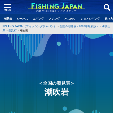
釣りが100倍楽しくなるメディア
潮見表
シーバス
エギング
アジング
バス釣り
ショアジギング
結び方
FISHING JAPAN（フィッシングジャパン）
全国の潮見表＜2026年最新版＞
和歌山
県
美浜町
潮吹岩
＜全国の潮見表＞
潮吹岩