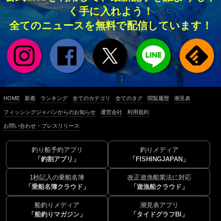
く手に入れよう！
全てのニュースを無料で配信しています！
HOME
新着
ランキング
全てのカテゴリ
全てのタグ
閲覧履歴
潮見表
フィッシングジャパンからのお知らせ
運営会社
利用規約
お問い合わせ・プレスリリース
釣り船予約アプリ
釣りメディア
「釣割アプリ」
「FISHINGJAPAN」
1秒記入の乗船名簿
改正遊漁船業法に対応
「乗船名簿クラウド」
「遊漁船クラウド」
船釣りメディア
潮見表アプリ
「船釣りマガジン」
「タイドグラフBI」