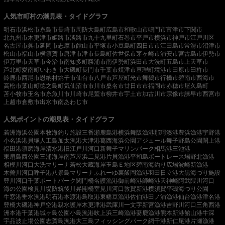
人気市町村の潮見表・タイドグラフ
明石市
浜松市
糸島市
長崎市
周防大島町
広島市
和歌山市
鳴門市
富津市
下関市
北九州市
木更津市
姫路市
淡路市
九十九里町
石巻市
平戸市
横浜市
神戸市
江戸川区
名古屋市
呉市
延岡市
志摩市
館山市
平塚市
小豆島町
四日市市
江田島市
常滑市
沼津市
松山市
福山市
横須賀市
唐津市
津市
長島町
佐世保市
茅ヶ崎市
浦安市
宮古島市
伊勢市
伊万里市
天草市
今治市
南知多町
勝浦市
南伊勢町
浜田市
大洗町
五島市
上天草市
芦北町
愛南町
いわき市
大磯町
長門市
千葉市
焼津市
亘理町
境港市
田原市
臼杵市
鈴鹿市
西尾市
恩納村
銚子市
仙台市
八戸市
芦屋町
光市
舞鶴市
行橋市
碧南市
西海市
高松市
葉山町
徳之島町
気仙沼市
市川市
桑名市
廿日市市
福岡市
赤穂市
屋久島町
苫小牧市
玉名市
糸魚川市
川崎市
尾鷲市
柳井市
宇土市
加古川市
宗像市
諫早市
西宮市
上越市
倉敷市
出水市
南あわじ市
人気ポイントの潮見表・タイドグラフ
若洲海浜公園
本牧海釣り施設
三番瀬
鹿島港
横浜
舞阪漁港
那珂湊港
豊浜漁港
宇野港
小名浜港
貝塚人工島
加太漁港
大津港
葛西海浜公園
アジュール舞子
野島公園
閖上港
福田港
須磨海岸
清水港
旧江戸川河口
新舞子マリンパーク
相馬港
三池港
東扇島西公園
三浦海岸
南芦屋浜
二見港
片貝漁港
平和島ボートレース場
野北漁港
相模川河口
大洗マリーナ
若松
大蔵海岸
玉島Ｅ地区
碧南海釣り広場
波崎新漁港
木曽川河口
呼子港
八景島マリーナ
ふれーゆ裏
飯岡漁港
羽田
日立港
大黒海づり施設
豊川河口
千葉ポートパーク
関門橋
名護漁港
御前崎港
師崎港
天神崎
阿武隈川河口
海の公園
検見川堤防
筑後川昇開橋
室見川河口
敦賀新港
横須賀
平磯海づり公園
牛窓港
垂水漁港
明石港
本渡港
鳥取港
東幡豆漁港
佐伯港
田ノ浦漁港
仙台漁港
津名港
豊橋
大磯港
神戸空港親水護岸
木更津港
武庫川一文字
新宮漁港
吉野川河口
三角西港
洲本港
千葉港
城ヶ島公園
小島漁港
吹上浜
三崎漁港
妻鹿漁港
熊本新港
館山港
牛深
宇品波止場公園
志賀島漁港
大三島フィッシングパーク
網干港
新仁尾港
片瀬漁港