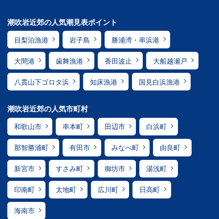
潮吹岩近郊の人気潮見表ポイント
目梨泊漁港
岩子島
勝浦湾・串浜港
大間港
歯舞漁港
香田波止
大船越瀬戸
八貫山下ゴロタ浜
知床漁港
国見白浜漁港
潮吹岩近郊の人気市町村
和歌山市
串本町
田辺市
白浜町
那智勝浦町
有田市
みなべ町
由良町
新宮市
すさみ町
御坊市
湯浅町
印南町
太地町
広川町
日高町
海南市