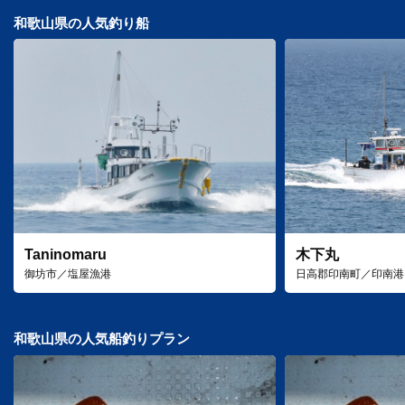
和歌山県の人気釣り船
Taninomaru
木下丸
御坊市／塩屋漁港
日高郡印南町／印南港
和歌山県の人気船釣りプラン