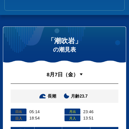
「潮吹岩」
の潮見表
長潮
月齢23.7
05:14
23:46
日出
月出
18:54
13:51
日入
月入