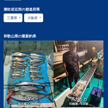
潮吹岩近郊の都道府県
三重県
大阪府
和歌山県の最新釣果
マダイ
アカイカ
1
1
加太港／
時間前
印南港／
日前