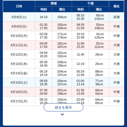
+
満潮
干潮
日時
潮名
−
時刻
潮位
時刻
潮位
08:10
65cm
8月8日(土)
16:19
156cm
若潮
20:30
143cm
01:30
165cm
09:29
53cm
8月9日(日)
中潮
17:00
169cm
21:59
136cm
02:59
171cm
10:19
41cm
8月10日(月)
中潮
17:30
179cm
22:49
125cm
04:00
181cm
11:00
32cm
8月11日(火)
大潮
17:59
187cm
23:20
112cm
04:59
191cm
8月12日(水)
11:40
26cm
大潮
18:20
192cm
05:39
199cm
8月13日(木)
12:19
25cm
大潮
18:49
196cm
06:19
204cm
00:29
88cm
8月14日(金)
大潮
19:19
197cm
12:49
29cm
06:59
204cm
01:00
77cm
8月15日(土)
中潮
19:39
197cm
13:19
38cm
07:30
201cm
01:30
69cm
8月16日(日)
中潮
20:00
196cm
13:49
50cm
08:10
192cm
02:00
64cm
8月17日(月)
中潮
20:29
193cm
14:19
65cm
続きを表示