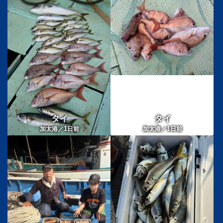
タイ
タイ
1
1
加太港／
日前
加太港／
日前