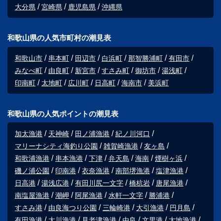
大分県
宮崎県
鹿児島県
沖縄県
和歌山県の人気市町村の潮見表
和歌山市
串本町
田辺市
白浜町
那智勝浦町
有田市
みなべ町
由良町
新宮市
すさみ町
御坊市
湯浅町
印南町
太地町
広川町
日高町
海南市
美浜町
和歌山県の人気ポイントの潮見表
加太漁港
天神崎
田ノ浦漁港
紀ノ川河口
マリーナシティ海釣り公園
雑賀崎漁港
友ヶ島
和歌浦漁港
串本漁港
下津
弁天島
海南
煙樹ヶ浜
磯ノ浦公園
印南港
衣奈漁港
南部堺漁港
塩津漁港
日高港
湯浅広港
有田川尻一文字
橋杭岩
唐尾漁港
南塩屋漁港
潮岬
阿尾漁港
水軒一文字
勝浦港
すさみ港
由良海つり公園
三輪崎港
大引漁港
円月島
有田漁港
大川漁港
見老津漁港
由良
文里港
太地漁港