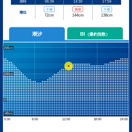
潮時
06:39
14:30
17:59
干潮
満潮
干潮
潮位
72cm
144cm
138cm
潮汐
BI
（爆釣指数）
200
100
0
-40
0:00
6:00
12:00
18:00
24:00
Leaflet
| ©
OpenStreetMap contributors