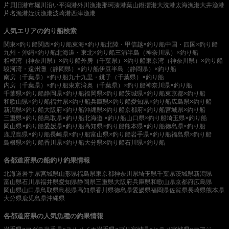
片貝旧港
市堀川沿い
平潟港
外川漁港
那珂湊港
葉山鐙摺港
大洗港
太海漁港
大井漁港
片名漁港
姪浜漁港
波崎港
西津漁港
人気エリアの釣り船検索
関東×釣り船
関西×釣り船
東海×釣り船
北陸・甲信越×釣り船
中国・四国×釣り船
九州・沖縄×釣り船
北海道・東北×釣り船
三浦半島（神奈川県）×釣り船
相模湾（神奈川県）×釣り船
外房（千葉県）×釣り船
東京湾（神奈川県）×釣り船
駿河湾・遠州灘（静岡県）×釣り船
伊豆半島（静岡県）×釣り船
南房（千葉県）×釣り船
九十九里・銚子（千葉県）×釣り船
内房（千葉県）×釣り船
東京湾奥（千葉県）×釣り船
神奈川県×釣り船
千葉県×釣り船
静岡県×釣り船
福岡県×釣り船
茨城県×釣り船
東京都×釣り船
和歌山県×釣り船
福井県×釣り船
兵庫県×釣り船
愛知県×釣り船
広島県×釣り船
新潟県×釣り船
大阪府×釣り船
沖縄県×釣り船
京都府×釣り船
宮城県×釣り船
三重県×釣り船
鳥取県×釣り船
北海道 ×釣り船
山口県×釣り船
埼玉県×釣り船
岡山県×釣り船
愛媛県×釣り船
高知県×釣り船
熊本県×釣り船
徳島県×釣り船
鹿児島県×釣り船
長崎県×釣り船
富山県×釣り船
岩手県×釣り船
福島県×釣り船
島根県×釣り船
香川県×釣り船
大分県×釣り船
石川県×釣り船
各都道府県の船釣り釣果情報
北海道
岩手県
宮城県
山形県
福島県
東京都
神奈川県
埼玉県
千葉県
茨城県
新潟県
富山県
石川県
福井県
愛知県
静岡県
三重県
大阪府
兵庫県
和歌山県
京都府
広島県
岡山県
山口県
鳥取県
島根県
高知県
香川県
徳島県
愛媛県
福岡県
佐賀県
長崎県
熊本県
大分県
鹿児島県
沖縄県
各都道府県の人気魚種の釣果情報