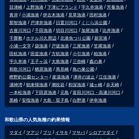
目津崎
上野漁港
下津ピアランド
宇久井漁港
芳養漁港
青岸
小浦漁港
伊古木漁港
見草漁港
田村漁港
那智漁港
戸津井漁港
日置川河口
くじら浜公園
古座川河口
千田漁港
切目川河口
加尾漁港
比井漁港
千畳敷
ホテル川久周辺
北港魚つり公園
新宮港
小浦一文字
袋漁港
戸坂漁港
三尾漁港
笠甫漁港
田杭漁港
田並漁港
方杭漁港
小引漁港
柏漁港
宇久井港
王子ヶ浜
大島漁港
三壺崎
森の鼻
和歌川河口
栖原漁港
馬見崎
鳥の巣公園
樫野釣公園センター
産湯漁港
津井の波止
江住漁港
浦神湾
朝来帰漁港
潮吹岩
和深漁港
城ヶ崎
弁天崎
一本松漁港
下田原漁港
元島
富田川河口・高瀬川河口
黒崎
安指漁港
大島・双子島
白野港
伊串漁港
和歌山県の人気魚種の釣果情報
マダイ
マアジ
ブリ
イサキ
マサバ
シロアマダイ