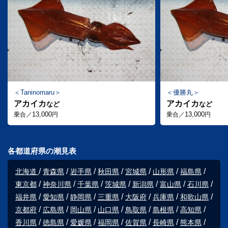
Taninomaru
優勝丸
アカイカ
アカイカ
など
など
13,000
13,000
乗合／
円
乗合／
円
各都道府県の潮見表
北海道
青森県
岩手県
秋田県
宮城県
山形県
福島県
東京都
神奈川県
千葉県
茨城県
新潟県
富山県
石川県
福井県
愛知県
静岡県
三重県
大阪府
兵庫県
和歌山県
京都府
広島県
岡山県
山口県
鳥取県
島根県
高知県
香川県
徳島県
愛媛県
福岡県
佐賀県
長崎県
熊本県