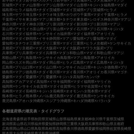
岩手県×マダラ
岩手県×スルメイカ
岩手県×ブリ
宮城県×ヒラメ
宮城県×マアジ
宮城県×アイナメ
山形県×マアジ
山形県×マダイ
山形県×キジハタ
福島県×マダイ
福島県×ヒラメ
福島県×チダイ
茨城県×マダイ
茨城県×ブリ
茨城県×ヒラメ
埼玉県×サワラ
埼玉県×タチウオ
埼玉県×ホウボウ
千葉県×マダイ
千葉県×ヒラメ
千葉県×イサキ
東京都×マアジ
東京都×タチウオ
東京都×シロギス
神奈川県×マアジ
神奈川県×マダイ
神奈川県×ブリ
新潟県×マダイ
新潟県×ブリ
新潟県×マアジ
富山県×アオリイカ
富山県×ブリ
富山県×マダイ
石川県×ブリ
石川県×キジハタ
石川県×マダイ
福井県×ケンサキイカ
福井県×マダイ
福井県×アオリイカ
静岡県×マダイ
静岡県×イサキ
静岡県×マアジ
愛知県×ブリ
愛知県×マダイ
愛知県×タチウオ
三重県×ブリ
三重県×マダイ
三重県×ヒラメ
京都府×ケンサキイカ
京都府×ブリ
京都府×マダイ
大阪府×マダイ
大阪府×サワラ
大阪府×ブリ
兵庫県×ブリ
兵庫県×マダイ
兵庫県×マダコ
和歌山県×マダイ
和歌山県×マアジ
和歌山県×ブリ
鳥取県×ケンサキイカ
鳥取県×マアジ
鳥取県×アオリイカ
岡山県×スズキ
岡山県×マダイ
岡山県×ヒラメ
広島県×マダイ
広島県×キジハタ
広島県×ブリ
山口県×マダイ
山口県×ケンサキイカ
山口県×キジハタ
徳島県×ブリ
徳島県×マアジ
徳島県×チダイ
香川県×マダイ
香川県×アオリイカ
香川県×マゴチ
愛媛県×マダイ
愛媛県×ブリ
愛媛県×キジハタ
高知県×カンパチ
高知県×アカアマダイ
高知県×イサキ
福岡県×マダイ
福岡県×ヤリイカ
福岡県×ケンサキイカ
佐賀県×マダイ
佐賀県×ヒラマサ
佐賀県×イサキ
長崎県×マダイ
長崎県×キジハタ
長崎県×オオモンハタ
熊本県×マダイ
熊本県×ヒラメ
熊本県×メバル
鹿児島県×マダイ
鹿児島県×ケンサキイカ
鹿児島県×アオハタ
沖縄県×スジアラ
沖縄県×キハダ
沖縄県×バラハタ
各都道府県の潮見表・タイドグラフ
北海道
青森県
岩手県
秋田県
宮城県
山形県
福島県
東京都
神奈川県
千葉県
茨城県
新潟県
富山県
石川県
福井県
愛知県
静岡県
三重県
大阪府
兵庫県
和歌山県
京都府
広島県
岡山県
山口県
鳥取県
島根県
高知県
香川県
徳島県
愛媛県
福岡県
佐賀県
長崎県
熊本県
大分県
宮崎県
鹿児島県
沖縄県