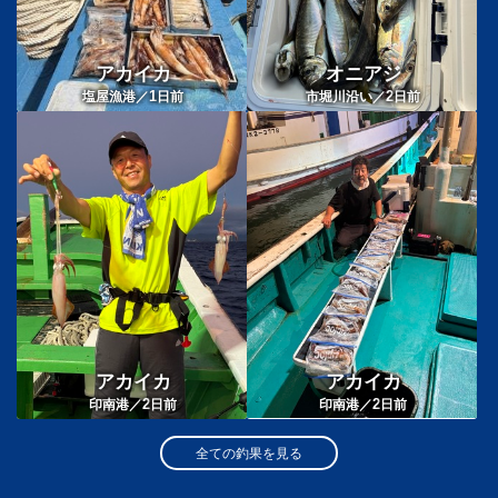
アカイカ
オニアジ
1
2
塩屋漁港／
日前
市堀川沿い／
日前
アカイカ
アカイカ
2
2
印南港／
日前
印南港／
日前
全ての釣果を見る