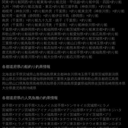
関東×釣り船
関西×釣り船
東海×釣り船
北陸・甲信越×釣り船
中国・四国×釣り船
九州・沖縄×釣り船
北海道・東北×釣り船
三浦半島（神奈川県）×釣り船
相模湾（神奈川県）×釣り船
外房（千葉県）×釣り船
東京湾（神奈川県）×釣り船
駿河湾・遠州灘（静岡県）×釣り船
伊豆半島（静岡県）×釣り船
南房（千葉県）×釣り船
九十九里・銚子（千葉県）×釣り船
内房（千葉県）×釣り船
東京湾奥（千葉県）×釣り船
神奈川県×釣り船
千葉県×釣り船
静岡県×釣り船
福岡県×釣り船
茨城県×釣り船
東京都×釣り船
和歌山県×釣り船
福井県×釣り船
兵庫県×釣り船
愛知県×釣り船
広島県×釣り船
新潟県×釣り船
大阪府×釣り船
沖縄県×釣り船
京都府×釣り船
宮城県×釣り船
三重県×釣り船
鳥取県×釣り船
北海道 ×釣り船
山口県×釣り船
埼玉県×釣り船
岡山県×釣り船
愛媛県×釣り船
高知県×釣り船
熊本県×釣り船
徳島県×釣り船
鹿児島県×釣り船
長崎県×釣り船
富山県×釣り船
岩手県×釣り船
福島県×釣り船
島根県×釣り船
香川県×釣り船
大分県×釣り船
石川県×釣り船
各都道府県の船釣り釣果情報
北海道
岩手県
宮城県
山形県
福島県
東京都
神奈川県
埼玉県
千葉県
茨城県
新潟県
富山県
石川県
福井県
愛知県
静岡県
三重県
大阪府
兵庫県
和歌山県
京都府
広島県
岡山県
山口県
鳥取県
島根県
高知県
香川県
徳島県
愛媛県
福岡県
佐賀県
長崎県
熊本県
大分県
鹿児島県
沖縄県
各都道府県の人気魚種の釣果情報
岩手県×マダラ
岩手県×スルメイカ
岩手県×ケンサキイカ
宮城県×ヒラメ
宮城県×マアジ
宮城県×アイナメ
山形県×マアジ
山形県×マダイ
山形県×キジハタ
福島県×マダイ
福島県×ヒラメ
福島県×チダイ
茨城県×マダイ
茨城県×ブリ
茨城県×ヒラメ
埼玉県×サワラ
埼玉県×タチウオ
埼玉県×ホウボウ
千葉県×マダイ
千葉県×ヒラメ
千葉県×イサキ
東京都×マアジ
東京都×タチウオ
東京都×シロギス