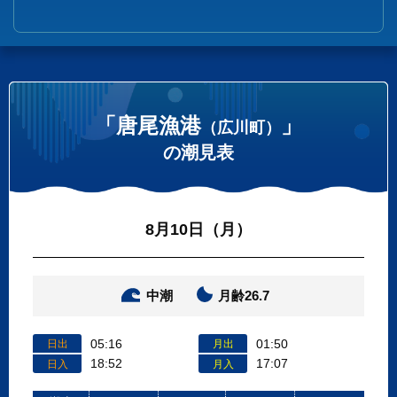
「唐尾漁港
」
（広川町）
の潮見表
8月10日（月）
中潮
月齢26.7
05:16
01:50
日出
月出
18:52
17:07
日入
月入