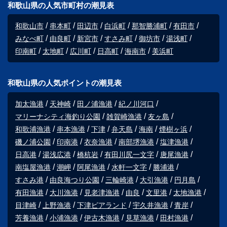
和歌山県の人気市町村の潮見表
和歌山市
串本町
田辺市
白浜町
那智勝浦町
有田市
みなべ町
由良町
新宮市
すさみ町
御坊市
湯浅町
印南町
太地町
広川町
日高町
海南市
美浜町
和歌山県の人気ポイントの潮見表
加太漁港
天神崎
田ノ浦漁港
紀ノ川河口
マリーナシティ海釣り公園
雑賀崎漁港
友ヶ島
和歌浦漁港
串本漁港
下津
弁天島
海南
煙樹ヶ浜
磯ノ浦公園
印南港
衣奈漁港
南部堺漁港
塩津漁港
日高港
湯浅広港
橋杭岩
有田川尻一文字
唐尾漁港
南塩屋漁港
潮岬
阿尾漁港
水軒一文字
勝浦港
すさみ港
由良海つり公園
三輪崎港
大引漁港
円月島
有田漁港
大川漁港
見老津漁港
由良
文里港
太地漁港
目津崎
上野漁港
下津ピアランド
宇久井漁港
青岸
芳養漁港
小浦漁港
伊古木漁港
見草漁港
田村漁港