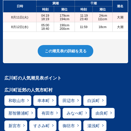
+
満潮
干潮
日時
潮名
−
時刻
潮位
時刻
潮位
04:19
179cm
11:19
24cm
8月11日(火)
大潮
18:19
194cm
23:40
111cm
05:00
190cm
8月12日(水)
11:59
18cm
大潮
18:40
200cm
この潮見表の詳細を見る
広川町の人気潮見表ポイント
広川町近郊の人気市町村
和歌山市
串本町
田辺市
白浜町
那智勝浦町
有田市
みなべ町
由良町
新宮市
すさみ町
御坊市
湯浅町