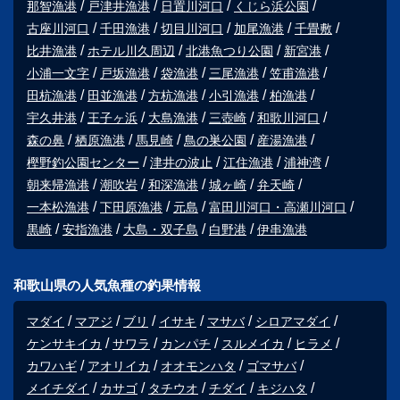
那智漁港
戸津井漁港
日置川河口
くじら浜公園
古座川河口
千田漁港
切目川河口
加尾漁港
千畳敷
比井漁港
ホテル川久周辺
北港魚つり公園
新宮港
小浦一文字
戸坂漁港
袋漁港
三尾漁港
笠甫漁港
田杭漁港
田並漁港
方杭漁港
小引漁港
柏漁港
宇久井港
王子ヶ浜
大島漁港
三壺崎
和歌川河口
森の鼻
栖原漁港
馬見崎
鳥の巣公園
産湯漁港
樫野釣公園センター
津井の波止
江住漁港
浦神湾
朝来帰漁港
潮吹岩
和深漁港
城ヶ崎
弁天崎
一本松漁港
下田原漁港
元島
富田川河口・高瀬川河口
黒崎
安指漁港
大島・双子島
白野港
伊串漁港
和歌山県の人気魚種の釣果情報
マダイ
マアジ
ブリ
イサキ
マサバ
シロアマダイ
ケンサキイカ
サワラ
カンパチ
スルメイカ
ヒラメ
カワハギ
アオリイカ
オオモンハタ
ゴマサバ
メイチダイ
カサゴ
タチウオ
チダイ
キジハタ