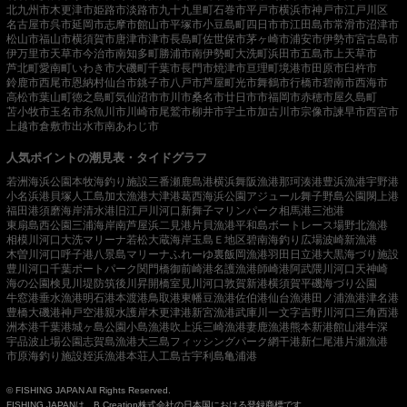
北九州市
木更津市
姫路市
淡路市
九十九里町
石巻市
平戸市
横浜市
神戸市
江戸川区
名古屋市
呉市
延岡市
志摩市
館山市
平塚市
小豆島町
四日市市
江田島市
常滑市
沼津市
松山市
福山市
横須賀市
唐津市
津市
長島町
佐世保市
茅ヶ崎市
浦安市
伊勢市
宮古島市
伊万里市
天草市
今治市
南知多町
勝浦市
南伊勢町
大洗町
浜田市
五島市
上天草市
芦北町
愛南町
いわき市
大磯町
千葉市
長門市
焼津市
亘理町
境港市
田原市
臼杵市
鈴鹿市
西尾市
恩納村
仙台市
銚子市
八戸市
芦屋町
光市
舞鶴市
行橋市
碧南市
西海市
高松市
葉山町
徳之島町
気仙沼市
市川市
桑名市
廿日市市
福岡市
赤穂市
屋久島町
苫小牧市
玉名市
糸魚川市
川崎市
尾鷲市
柳井市
宇土市
加古川市
宗像市
諫早市
西宮市
上越市
倉敷市
出水市
南あわじ市
人気ポイントの潮見表・タイドグラフ
若洲海浜公園
本牧海釣り施設
三番瀬
鹿島港
横浜
舞阪漁港
那珂湊港
豊浜漁港
宇野港
小名浜港
貝塚人工島
加太漁港
大津港
葛西海浜公園
アジュール舞子
野島公園
閖上港
福田港
須磨海岸
清水港
旧江戸川河口
新舞子マリンパーク
相馬港
三池港
東扇島西公園
三浦海岸
南芦屋浜
二見港
片貝漁港
平和島ボートレース場
野北漁港
相模川河口
大洗マリーナ
若松
大蔵海岸
玉島Ｅ地区
碧南海釣り広場
波崎新漁港
木曽川河口
呼子港
八景島マリーナ
ふれーゆ裏
飯岡漁港
羽田
日立港
大黒海づり施設
豊川河口
千葉ポートパーク
関門橋
御前崎港
名護漁港
師崎港
阿武隈川河口
天神崎
海の公園
検見川堤防
筑後川昇開橋
室見川河口
敦賀新港
横須賀
平磯海づり公園
牛窓港
垂水漁港
明石港
本渡港
鳥取港
東幡豆漁港
佐伯港
仙台漁港
田ノ浦漁港
津名港
豊橋
大磯港
神戸空港親水護岸
木更津港
新宮漁港
武庫川一文字
吉野川河口
三角西港
洲本港
千葉港
城ヶ島公園
小島漁港
吹上浜
三崎漁港
妻鹿漁港
熊本新港
館山港
牛深
宇品波止場公園
志賀島漁港
大三島フィッシングパーク
網干港
新仁尾港
片瀬漁港
市原海釣り施設
姪浜漁港
本荘人工島
古宇利島
亀浦港
© FISHING JAPAN All Rights Reserved.
FISHING JAPANは、B.Creation株式会社の日本国における登録商標です。