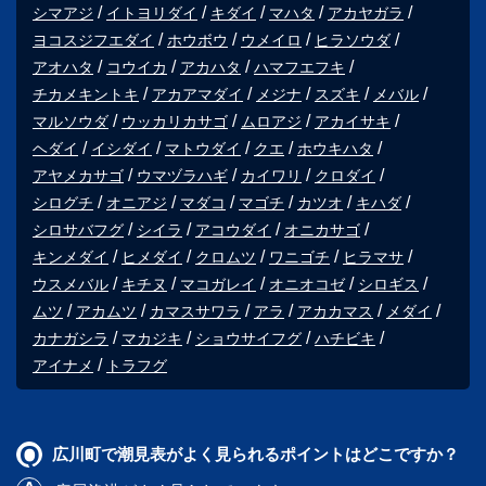
シマアジ
イトヨリダイ
キダイ
マハタ
アカヤガラ
ヨコスジフエダイ
ホウボウ
ウメイロ
ヒラソウダ
アオハタ
コウイカ
アカハタ
ハマフエフキ
チカメキントキ
アカアマダイ
メジナ
スズキ
メバル
マルソウダ
ウッカリカサゴ
ムロアジ
アカイサキ
ヘダイ
イシダイ
マトウダイ
クエ
ホウキハタ
アヤメカサゴ
ウマヅラハギ
カイワリ
クロダイ
シログチ
オニアジ
マダコ
マゴチ
カツオ
キハダ
シロサバフグ
シイラ
アコウダイ
オニカサゴ
キンメダイ
ヒメダイ
クロムツ
ワニゴチ
ヒラマサ
ウスメバル
キチヌ
マコガレイ
オニオコゼ
シロギス
ムツ
アカムツ
カマスサワラ
アラ
アカカマス
メダイ
カナガシラ
マカジキ
ショウサイフグ
ハチビキ
アイナメ
トラフグ
広川町で潮見表がよく見られるポイントはどこですか？