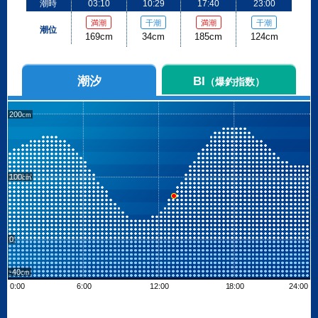
潮時
03:10
10:29
17:40
23:00
満潮
干潮
満潮
干潮
潮位
169cm
34cm
185cm
124cm
潮汐
BI
（爆釣指数）
200
100
0
-40
0:00
6:00
12:00
18:00
24:00
Leaflet
| ©
OpenStreetMap contributors