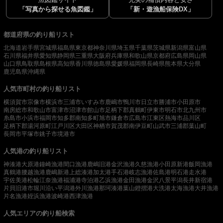
「写真から探せる魚図鑑」
「新・遊漁船保険DX」
都道府県の釣り船リスト
北海道
岩手県
宮城県
福島県
東京都
神奈川県
埼玉県
千葉県
茨城県
新潟県
富山県
石川県
福井県
愛知県
静岡県
三重県
大阪府
兵庫県
和歌山県
京都府
広島県
岡山県
山口県
鳥取県
島根県
高知県
香川県
徳島県
愛媛県
福岡県
長崎県
熊本県
大分県
鹿児島県
沖縄県
人気市町村の釣り船リスト
横須賀市
宗像市
横浜市
三浦市
いすみ市
鹿嶋市
鴨川市
日立市
勝浦市
小田原市
南房総市
和歌山市
富津市
沼津市
館山市
足柄下郡真鶴町
伊東市
明石市
北九州市
糸島市
小浜市
福岡市
知多郡南知多町
旭市
鎌倉市
広島市
江東区
熱海市
品川区
足柄下郡湯河原町
江戸川区
大田区
神栖市
賀茂郡南伊豆町
山武市
三浦郡葉山町
長岡市
平塚市
銚子市
境港市
人気港の釣り船リスト
神湊港
大原港
鐘崎漁港
間口漁港
鹿嶋旧港
金沢漁港
久慈漁港
小田原新港
飯岡漁港
真鶴港
腰越漁港
鹿嶋新港
上総湊港
加太港
手石港
岐志漁港
佐島港
明石港
走水港
宇佐美港
松輪江奈漁港
福浦港
寺泊港
乙浜漁港
金田漁港
金沢八景平潟
長井新宿港
片貝旧港
市堀川沿い
平潟港
外川漁港
那珂湊港
葉山鐙摺港
大洗港
太海漁港
大井漁港
片名漁港
姪浜漁港
波崎港
西津漁港
人気エリアの釣り船検索