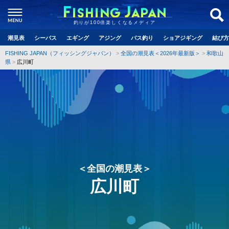
釣りが100倍楽しくなるメディア
潮見表
シーバス
エギング
アジング
バス釣り
ショアジギング
結び方
FISHING JAPAN（フィッシングジャパン）
全国の潮見表＜2026年最新版＞
和歌山
県
広川町
＜全国の潮見表＞
広川町