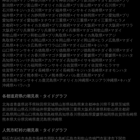
神奈川県×マアジ
神奈川県×マダイ
神奈川県×ブリ
新潟県×マダイ
新潟県×ブリ
新潟県×マアジ
富山県×アオリイカ
富山県×ブリ
富山県×マダイ
石川県×ブリ
石川県×キジハタ
石川県×マダイ
福井県×ケンサキイカ
福井県×マダイ
福井県×アオリイカ
静岡県×マダイ
静岡県×イサキ
静岡県×マアジ
愛知県×ブリ
愛知県×マダイ
愛知県×タチウオ
三重県×ブリ
三重県×マダイ
三重県×ヒラメ
京都府×ケンサキイカ
京都府×ブリ
京都府×マダイ
大阪府×マダイ
大阪府×サワラ
大阪府×ブリ
兵庫県×ブリ
兵庫県×マダイ
兵庫県×マダコ
和歌山県×マダイ
和歌山県×マアジ
和歌山県×ブリ
鳥取県×ケンサキイカ
鳥取県×マアジ
鳥取県×アオリイカ
岡山県×スズキ
岡山県×マダイ
岡山県×ヒラメ
広島県×マダイ
広島県×キジハタ
広島県×サワラ
山口県×マダイ
山口県×キジハタ
山口県×ケンサキイカ
徳島県×ブリ
徳島県×マアジ
徳島県×チダイ
香川県×マダイ
香川県×アオリイカ
香川県×マゴチ
愛媛県×マダイ
愛媛県×ブリ
愛媛県×キジハタ
高知県×カンパチ
高知県×アカアマダイ
高知県×イサキ
福岡県×マダイ
福岡県×ヤリイカ
福岡県×ケンサキイカ
佐賀県×マダイ
佐賀県×ヒラマサ
佐賀県×アカアマダイ
長崎県×マダイ
長崎県×キジハタ
長崎県×オオモンハタ
熊本県×マダイ
熊本県×ヒラメ
熊本県×メバル
鹿児島県×マダイ
鹿児島県×ケンサキイカ
鹿児島県×アオリイカ
沖縄県×スジアラ
沖縄県×キハダ
沖縄県×バラハタ
各都道府県の潮見表・タイドグラフ
北海道
青森県
岩手県
秋田県
宮城県
山形県
福島県
東京都
神奈川県
千葉県
茨城県
新潟県
富山県
石川県
福井県
愛知県
静岡県
三重県
大阪府
兵庫県
和歌山県
京都府
広島県
岡山県
山口県
鳥取県
島根県
高知県
香川県
徳島県
愛媛県
福岡県
佐賀県
長崎県
熊本県
大分県
宮崎県
鹿児島県
沖縄県
人気市町村の潮見表・タイドグラフ
明石市
浜松市
糸島市
長崎市
周防大島町
広島市
和歌山市
鳴門市
富津市
下関市