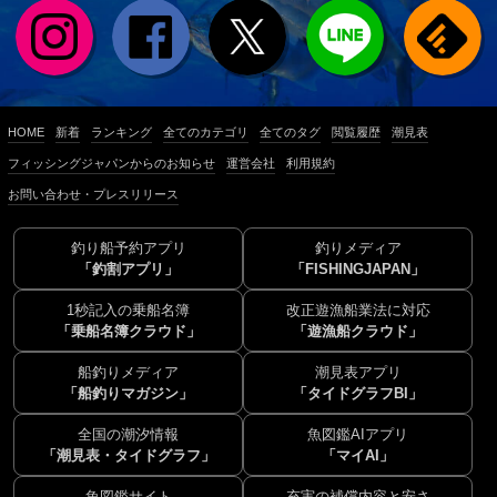
HOME
新着
ランキング
全てのカテゴリ
全てのタグ
閲覧履歴
潮見表
フィッシングジャパンからのお知らせ
運営会社
利用規約
お問い合わせ・プレスリリース
釣り船予約アプリ
釣りメディア
「釣割アプリ」
「FISHINGJAPAN」
1秒記入の乗船名簿
改正遊漁船業法に対応
「乗船名簿クラウド」
「遊漁船クラウド」
船釣りメディア
潮見表アプリ
「船釣りマガジン」
「タイドグラフBI」
全国の潮汐情報
魚図鑑AIアプリ
「潮見表・タイドグラフ」
「マイAI」
魚図鑑サイト
充実の補償内容と安さ