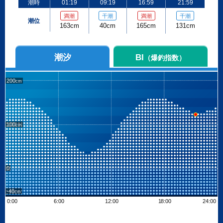
潮時
01:19
09:19
16:59
21:59
満潮
干潮
満潮
干潮
潮位
163cm
40cm
165cm
131cm
潮汐
BI
（爆釣指数）
200
100
0
-40
0:00
6:00
12:00
18:00
24:00
Leaflet
| ©
OpenStreetMap contributors