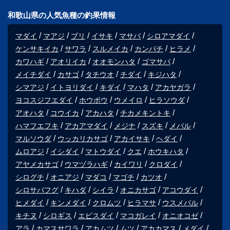
和歌山県の人気魚種の釣果情報
マダイ
マアジ
ブリ
イサキ
マサバ
シロアマダイ
ケンサキイカ
サワラ
スルメイカ
カンパチ
ヒラメ
カワハギ
アオリイカ
オオモンハタ
ゴマサバ
メイチダイ
カサゴ
タチウオ
チダイ
キジハタ
シマアジ
イトヨリダイ
キダイ
マハタ
アカヤガラ
ヨコスジフエダイ
ホウボウ
ウメイロ
ヒラソウダ
アオハタ
コウイカ
アカハタ
チカメキントキ
ハマフエフキ
アカアマダイ
メジナ
スズキ
メバル
マルソウダ
ウッカリカサゴ
アカイサキ
ヘダイ
ムロアジ
イシダイ
マトウダイ
クエ
ホウキハタ
アヤメカサゴ
ウマヅラハギ
カイワリ
クロダイ
シログチ
オニアジ
マダコ
マゴチ
カツオ
シロサバフグ
キハダ
シイラ
オニカサゴ
アコウダイ
ヒメダイ
キンメダイ
クロムツ
ヒラマサ
ウスメバル
キチヌ
シロギス
エビスダイ
マコガレイ
オニオコゼ
アラ
カマスサワラ
アカムツ
ムツ
アカカマス
メダイ