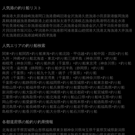
人気港の釣り船リスト
神湊港
大原港
鐘崎漁港
間口漁港
鹿嶋旧港
金沢漁港
久慈漁港
小田原新港
飯岡漁港
真鶴港
腰越漁港
鹿嶋新港
上総湊港
加太港
手石港
岐志漁港
佐島港
明石港
走水港
宇佐美港
松輪江奈漁港
福浦港
寺泊港
乙浜漁港
金田漁港
金沢八景平潟
長井新宿港
片貝旧港
市堀川沿い
平潟港
外川漁港
那珂湊港
葉山鐙摺港
大洗港
太海漁港
大井漁港
片名漁港
姪浜漁港
波崎港
西津漁港
人気エリアの釣り船検索
関東×釣り船
関西×釣り船
東海×釣り船
北陸・甲信越×釣り船
中国・四国×釣り船
九州・沖縄×釣り船
北海道・東北×釣り船
三浦半島（神奈川県）×釣り船
相模湾（神奈川県）×釣り船
外房（千葉県）×釣り船
東京湾（神奈川県）×釣り船
駿河湾・遠州灘（静岡県）×釣り船
伊豆半島（静岡県）×釣り船
南房（千葉県）×釣り船
九十九里・銚子（千葉県）×釣り船
内房（千葉県）×釣り船
東京湾奥（千葉県）×釣り船
神奈川県×釣り船
千葉県×釣り船
静岡県×釣り船
福岡県×釣り船
茨城県×釣り船
東京都×釣り船
和歌山県×釣り船
福井県×釣り船
兵庫県×釣り船
愛知県×釣り船
広島県×釣り船
新潟県×釣り船
大阪府×釣り船
沖縄県×釣り船
京都府×釣り船
宮城県×釣り船
三重県×釣り船
鳥取県×釣り船
北海道 ×釣り船
山口県×釣り船
埼玉県×釣り船
岡山県×釣り船
愛媛県×釣り船
高知県×釣り船
熊本県×釣り船
徳島県×釣り船
鹿児島県×釣り船
長崎県×釣り船
富山県×釣り船
岩手県×釣り船
福島県×釣り船
島根県×釣り船
香川県×釣り船
大分県×釣り船
石川県×釣り船
各都道府県の船釣り釣果情報
北海道
岩手県
宮城県
山形県
福島県
東京都
神奈川県
埼玉県
千葉県
茨城県
新潟県
富山県
石川県
福井県
愛知県
静岡県
三重県
大阪府
兵庫県
和歌山県
京都府
広島県