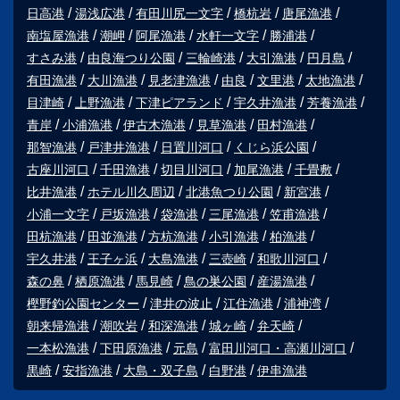
日高港
湯浅広港
有田川尻一文字
橋杭岩
唐尾漁港
南塩屋漁港
潮岬
阿尾漁港
水軒一文字
勝浦港
すさみ港
由良海つり公園
三輪崎港
大引漁港
円月島
有田漁港
大川漁港
見老津漁港
由良
文里港
太地漁港
目津崎
上野漁港
下津ピアランド
宇久井漁港
芳養漁港
青岸
小浦漁港
伊古木漁港
見草漁港
田村漁港
那智漁港
戸津井漁港
日置川河口
くじら浜公園
古座川河口
千田漁港
切目川河口
加尾漁港
千畳敷
比井漁港
ホテル川久周辺
北港魚つり公園
新宮港
小浦一文字
戸坂漁港
袋漁港
三尾漁港
笠甫漁港
田杭漁港
田並漁港
方杭漁港
小引漁港
柏漁港
宇久井港
王子ヶ浜
大島漁港
三壺崎
和歌川河口
森の鼻
栖原漁港
馬見崎
鳥の巣公園
産湯漁港
樫野釣公園センター
津井の波止
江住漁港
浦神湾
朝来帰漁港
潮吹岩
和深漁港
城ヶ崎
弁天崎
一本松漁港
下田原漁港
元島
富田川河口・高瀬川河口
黒崎
安指漁港
大島・双子島
白野港
伊串漁港