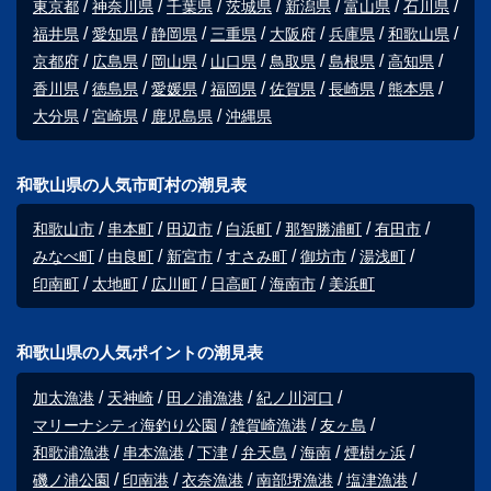
東京都
神奈川県
千葉県
茨城県
新潟県
富山県
石川県
福井県
愛知県
静岡県
三重県
大阪府
兵庫県
和歌山県
京都府
広島県
岡山県
山口県
鳥取県
島根県
高知県
香川県
徳島県
愛媛県
福岡県
佐賀県
長崎県
熊本県
大分県
宮崎県
鹿児島県
沖縄県
和歌山県の人気市町村の潮見表
和歌山市
串本町
田辺市
白浜町
那智勝浦町
有田市
みなべ町
由良町
新宮市
すさみ町
御坊市
湯浅町
印南町
太地町
広川町
日高町
海南市
美浜町
和歌山県の人気ポイントの潮見表
加太漁港
天神崎
田ノ浦漁港
紀ノ川河口
マリーナシティ海釣り公園
雑賀崎漁港
友ヶ島
和歌浦漁港
串本漁港
下津
弁天島
海南
煙樹ヶ浜
磯ノ浦公園
印南港
衣奈漁港
南部堺漁港
塩津漁港