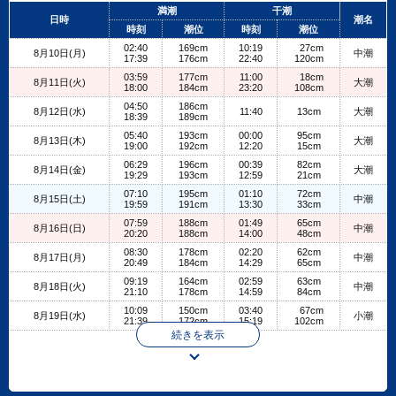
+
満潮
干潮
日時
潮名
−
時刻
潮位
時刻
潮位
02:40
169cm
10:19
27cm
8月10日(月)
中潮
17:39
176cm
22:40
120cm
03:59
177cm
11:00
18cm
8月11日(火)
大潮
18:00
184cm
23:20
108cm
04:50
186cm
8月12日(水)
11:40
13cm
大潮
18:39
189cm
05:40
193cm
00:00
95cm
8月13日(木)
大潮
19:00
192cm
12:20
15cm
06:29
196cm
00:39
82cm
8月14日(金)
大潮
19:29
193cm
12:59
21cm
07:10
195cm
01:10
72cm
8月15日(土)
中潮
19:59
191cm
13:30
33cm
07:59
188cm
01:49
65cm
8月16日(日)
中潮
20:20
188cm
14:00
48cm
08:30
178cm
02:20
62cm
8月17日(月)
中潮
20:49
184cm
14:29
65cm
09:19
164cm
02:59
63cm
8月18日(火)
中潮
21:10
178cm
14:59
84cm
10:09
150cm
03:40
67cm
8月19日(水)
小潮
21:39
172cm
15:19
102cm
続きを表示