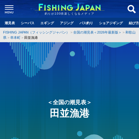
釣りが100倍楽しくなるメディア
潮見表
シーバス
エギング
アジング
バス釣り
ショアジギング
結び方
FISHING JAPAN（フィッシングジャパン）
全国の潮見表＜2026年最新版＞
和歌山
県
串本町
田並漁港
＜全国の潮見表＞
田並漁港