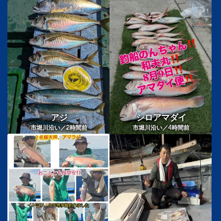
アジ
シロアマダイ
2
4
市堀川沿い／
時間前
市堀川沿い／
時間前