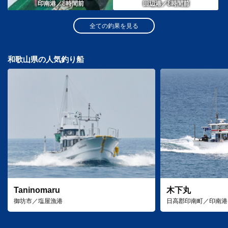
8
8
印南港／
時間前
田辺港／
時間前
全ての釣果を見る
和歌山県の人気釣り船
Taninomaru
木下丸
御坊市／塩屋漁港
日高郡印南町／印南港