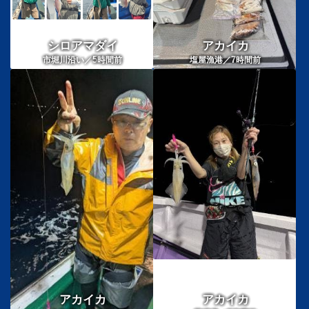
シロアマダイ
アカイカ
5
7
市堀川沿い／
時間前
塩屋漁港／
時間前
アカイカ
アカイカ