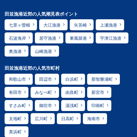
田並漁港近郊の人気潮見表ポイント
七里ヶ曽根
大江漁港
矢筈崎
上瀬漁港
石波海岸
居守漁港
東風留港
宇津江漁港
奥漁港
山崎漁港
田並漁港近郊の人気市町村
和歌山市
田辺市
白浜町
那智勝浦町
有田市
みなべ町
由良町
新宮市
すさみ町
御坊市
湯浅町
印南町
太地町
広川町
日高町
海南市
美浜町