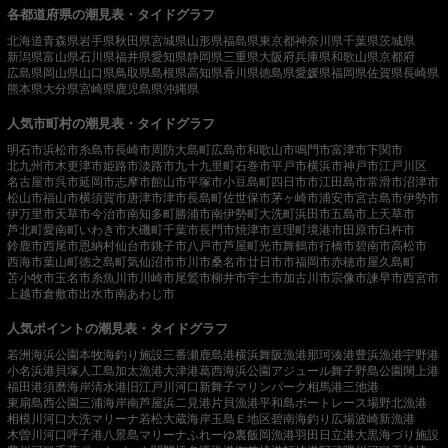
各都道府県の潮見表・タイドグラフ
北海道
青森県
岩手県
秋田県
宮城県
山形県
福島県
東京都
神奈川県
千葉県
茨城県
新潟県
富山県
石川県
福井県
愛知県
静岡県
三重県
大阪府
兵庫県
和歌山県
京都府
広島県
岡山県
山口県
鳥取県
島根県
高知県
香川県
徳島県
愛媛県
福岡県
佐賀県
長崎県
熊本県
大分県
宮崎県
鹿児島県
沖縄県
人気市町村の潮見表・タイドグラフ
明石市
浜松市
糸島市
長崎市
周防大島町
広島市
和歌山市
鳴門市
富津市
下関市
北九州市
木更津市
姫路市
淡路市
九十九里町
石巻市
平戸市
横浜市
神戸市
江戸川区
名古屋市
呉市
延岡市
志摩市
館山市
平塚市
小豆島町
四日市市
江田島市
常滑市
沼津市
松山市
福山市
横須賀市
唐津市
津市
長島町
佐世保市
茅ヶ崎市
浦安市
宮古島市
伊勢市
伊万里市
天草市
今治市
南知多町
勝浦市
南伊勢町
大洗町
浜田市
五島市
上天草市
芦北町
愛南町
いわき市
大磯町
千葉市
長門市
焼津市
亘理町
境港市
田原市
臼杵市
鈴鹿市
西尾市
恩納村
仙台市
銚子市
八戸市
芦屋町
光市
舞鶴市
行橋市
碧南市
高松市
西海市
葉山町
徳之島町
気仙沼市
市川市
桑名市
廿日市市
福岡市
赤穂市
屋久島町
苫小牧市
玉名市
糸魚川市
川崎市
尾鷲市
柳井市
宇土市
加古川市
宗像市
諫早市
西宮市
上越市
倉敷市
出水市
南あわじ市
人気ポイントの潮見表・タイドグラフ
若洲海浜公園
本牧海釣り施設
三番瀬
鹿島港
横浜
舞阪漁港
那珂湊港
豊浜漁港
宇野港
小名浜港
貝塚人工島
加太漁港
大津港
葛西海浜公園
アジュール舞子
野島公園
閖上港
福田港
須磨海岸
清水港
旧江戸川河口
新舞子マリンパーク
相馬港
三池港
東扇島西公園
三浦海岸
南芦屋浜
二見港
片貝漁港
平和島ボートレース場
野北漁港
相模川河口
大洗マリーナ
若松
大蔵海岸
玉島Ｅ地区
碧南海釣り広場
波崎新漁港
木曽川河口
呼子港
八景島マリーナ
ふれーゆ裏
飯岡漁港
羽田
日立港
大黒海づり施設