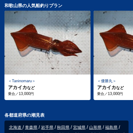
和歌山県の人気船釣りプラン
Taninomaru
優勝丸
アカイカ
アカイカ
など
など
13,000
13,000
乗合／
円
乗合／
円
各都道府県の潮見表
北海道
青森県
岩手県
秋田県
宮城県
山形県
福島県