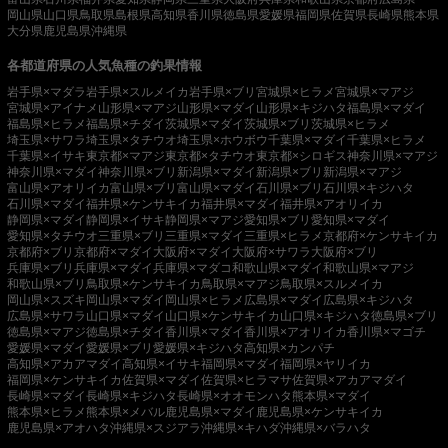
岡山県
山口県
鳥取県
島根県
高知県
香川県
徳島県
愛媛県
福岡県
佐賀県
長崎県
熊本県
大分県
鹿児島県
沖縄県
各都道府県の人気魚種の釣果情報
岩手県×マダラ
岩手県×スルメイカ
岩手県×ブリ
宮城県×ヒラメ
宮城県×マアジ
宮城県×アイナメ
山形県×マアジ
山形県×マダイ
山形県×キジハタ
福島県×マダイ
福島県×ヒラメ
福島県×チダイ
茨城県×マダイ
茨城県×ブリ
茨城県×ヒラメ
埼玉県×サワラ
埼玉県×タチウオ
埼玉県×ホウボウ
千葉県×マダイ
千葉県×ヒラメ
千葉県×イサキ
東京都×マアジ
東京都×タチウオ
東京都×シロギス
神奈川県×マアジ
神奈川県×マダイ
神奈川県×ブリ
新潟県×マダイ
新潟県×ブリ
新潟県×マアジ
富山県×アオリイカ
富山県×ブリ
富山県×マダイ
石川県×ブリ
石川県×キジハタ
石川県×マダイ
福井県×ケンサキイカ
福井県×マダイ
福井県×アオリイカ
静岡県×マダイ
静岡県×イサキ
静岡県×マアジ
愛知県×ブリ
愛知県×マダイ
愛知県×タチウオ
三重県×ブリ
三重県×マダイ
三重県×ヒラメ
京都府×ケンサキイカ
京都府×ブリ
京都府×マダイ
大阪府×マダイ
大阪府×サワラ
大阪府×ブリ
兵庫県×ブリ
兵庫県×マダイ
兵庫県×マダコ
和歌山県×マダイ
和歌山県×マアジ
和歌山県×ブリ
鳥取県×ケンサキイカ
鳥取県×マアジ
鳥取県×スルメイカ
岡山県×スズキ
岡山県×マダイ
岡山県×ヒラメ
広島県×マダイ
広島県×キジハタ
広島県×サワラ
山口県×マダイ
山口県×ケンサキイカ
山口県×キジハタ
徳島県×ブリ
徳島県×マアジ
徳島県×チダイ
香川県×マダイ
香川県×アオリイカ
香川県×マゴチ
愛媛県×マダイ
愛媛県×ブリ
愛媛県×キジハタ
高知県×カンパチ
高知県×アカアマダイ
高知県×イサキ
福岡県×マダイ
福岡県×ヤリイカ
福岡県×ケンサキイカ
佐賀県×マダイ
佐賀県×ヒラマサ
佐賀県×アカアマダイ
長崎県×マダイ
長崎県×キジハタ
長崎県×オオモンハタ
熊本県×マダイ
熊本県×ヒラメ
熊本県×メバル
鹿児島県×マダイ
鹿児島県×ケンサキイカ
鹿児島県×アオハタ
沖縄県×スジアラ
沖縄県×キハダ
沖縄県×バラハタ