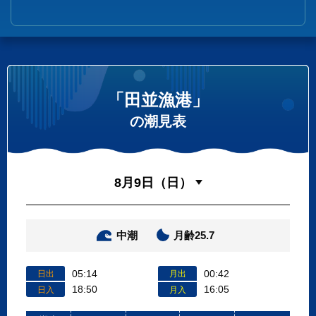
「田並漁港」
の潮見表
中潮
月齢25.7
05:14
00:42
日出
月出
18:50
16:05
日入
月入