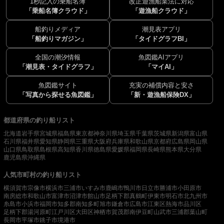
1秒記入の乗船名簿
改正遊漁船業法に対応
「乗船名簿クラウド」
「遊漁船クラウド」
船釣りメディア
潮見表アプリ
「船釣りマガジン」
「タイドグラフBI」
全国の潮汐情報
魚図鑑AIアプリ
「潮見表・タイドグラフ」
「マイAI」
魚図鑑サイト
充実の補償内容と安さ
「写真から探せる魚図鑑」
「新・遊漁船保険DX」
都道府県の釣り船リスト
北海道
岩手県
宮城県
福島県
東京都
神奈川県
埼玉県
千葉県
茨城県
新潟県
富山県
石川県
福井県
愛知県
静岡県
三重県
大阪府
兵庫県
和歌山県
京都府
広島県
岡山県
山口県
鳥取県
島根県
高知県
香川県
徳島県
愛媛県
福岡県
長崎県
熊本県
大分県
鹿児島県
沖縄県
人気市町村の釣り船リスト
横須賀市
宗像市
横浜市
三浦市
いすみ市
鹿嶋市
鴨川市
日立市
勝浦市
小田原市
南房総市
和歌山市
富津市
沼津市
館山市
足柄下郡真鶴町
伊東市
明石市
北九州市
糸島市
小浜市
福岡市
知多郡南知多町
旭市
鎌倉市
広島市
江東区
熱海市
品川区
足柄下郡湯河原町
江戸川区
大田区
神栖市
賀茂郡南伊豆町
山武市
三浦郡葉山町
長岡市
平塚市
銚子市
境港市