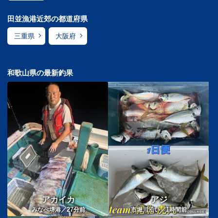
田並漁港近郊の都道府県
三重県
大阪府
和歌山県の最新釣果
アカイカ
アジ
27
1
みなべ堺港／
分前
市堀川沿い／
時間前