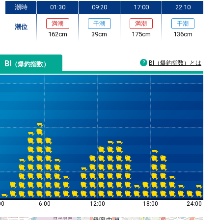
潮時
01:30
09:20
17:00
22:10
満潮
干潮
満潮
干潮
潮位
162cm
39cm
175cm
136cm
BI
BI（爆釣指数）とは
（爆釣指数）
00
6:00
12:00
18:00
24:00