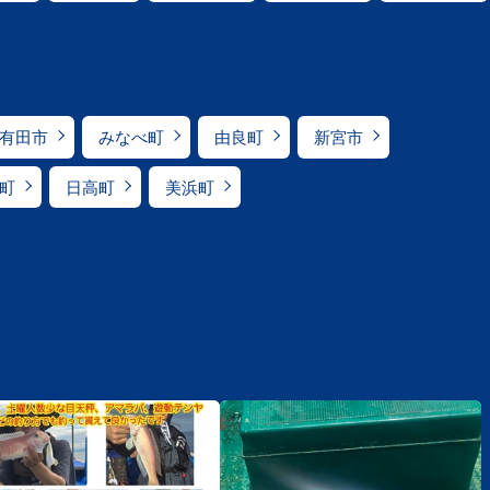
有田市
みなべ町
由良町
新宮市
町
日高町
美浜町