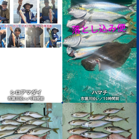
シロアマダイ
ハマチ
9
10
市堀川沿い／
時間前
市堀川沿い／
時間前