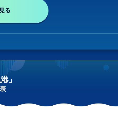
見る
漁港」
表