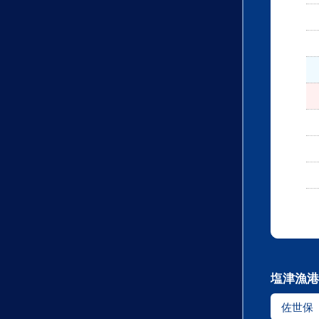
塩津漁港
佐世保