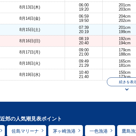
06:00
201cm
8月13日(木)
19:20
203cm
06:59
204cm
8月14日(金)
19:50
202cm
07:39
201cm
8月15日(土)
20:19
199cm
08:19
192cm
8月16日(日)
20:40
194cm
09:00
179cm
8月17日(月)
21:00
188cm
09:49
165cm
8月18日(火)
21:29
181cm
10:40
150cm
8月19日(水)
21:40
173cm
続きを表
近郊の人気潮見表ポイント
佐島マリーナ
茅ヶ崎漁港
一色漁港
鷹島漁