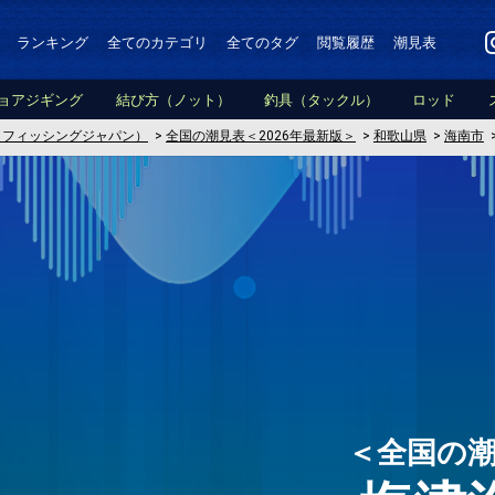
ランキング
全てのカテゴリ
全てのタグ
閲覧履歴
潮見表
ョアジギング
結び方（ノット）
釣具（タックル）
ロッド
PAN（フィッシングジャパン）
>
全国の潮見表＜2026年最新版＞
>
和歌山県
>
海南市
＜全国の