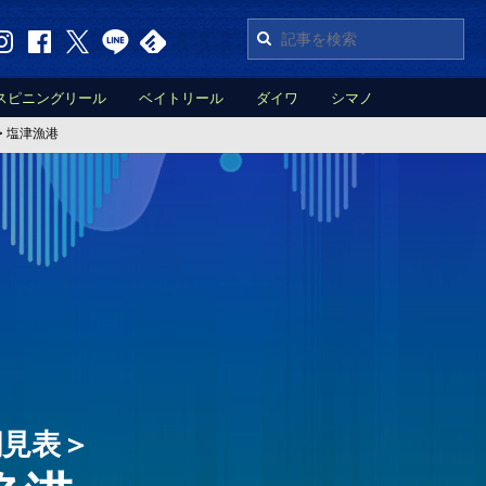
スピニングリール
ベイトリール
ダイワ
シマノ
>
塩津漁港
潮見表＞