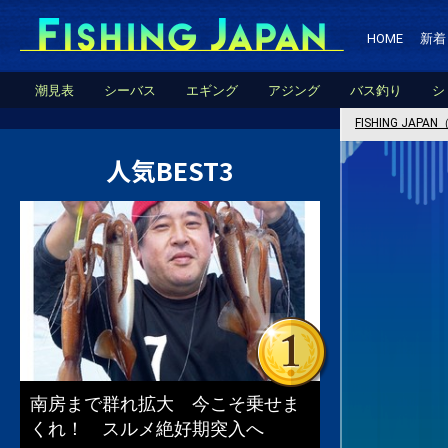
HOME
新着
潮見表
シーバス
エギング
アジング
バス釣り
シ
FISHING JA
人気BEST3
南房まで群れ拡大 今こそ乗せま
くれ！ スルメ絶好期突入へ