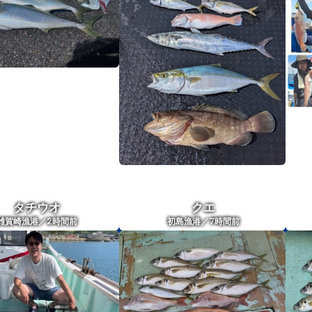
タチウオ
クエ
2
7
雑賀崎漁港／
時間前
初島漁港／
時間前