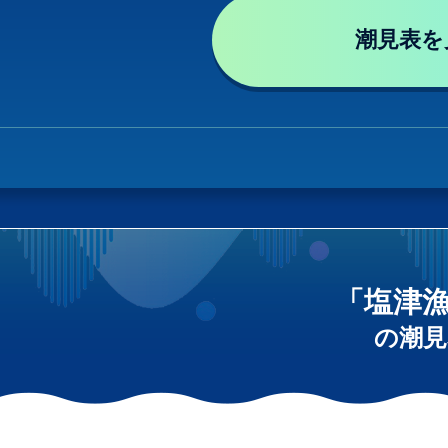
潮見表を
「塩津
の潮見