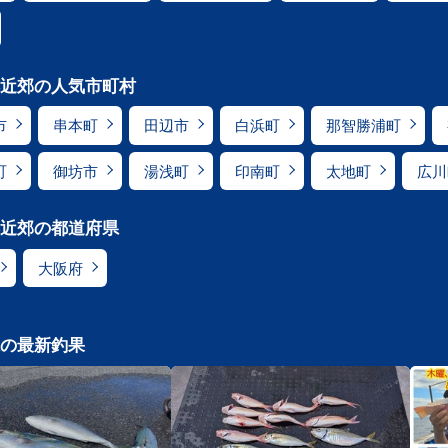
近郊の人気市町村
市
串本町
田辺市
白浜町
那智勝浦町
町
御坊市
湯浅町
印南町
太地町
広川
近郊の都道府県
大阪府
の最新釣果