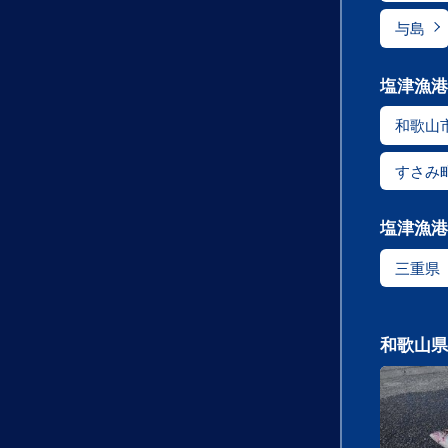
与島
塩津漁港
和歌山
すさみ
塩津漁港
三重県
和歌山県