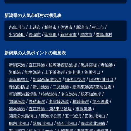
新潟県の人気市町村の潮見表
糸魚川市
上越市
柏崎市
佐渡市
新潟市
村上市
出雲崎町
長岡市
聖籠町
新発田市
胎内市
粟島浦村
新潟県の人気ポイントの潮見表
新潟東港
直江津港
柏崎港西防波堤
黒井突堤
寺泊港
岩船港
能生漁港
上下浜海岸
姫川港
荒川河口
南浜船留り
新潟西海岸突堤
網代浜突堤
阿賀野川河口
寺泊砂防堤
新川漁港
二見漁港
新潟東港第2東防波堤
新潟西港新堤防
柿崎漁港
名立漁港
親不知海岸
間瀬漁港
野積海岸
出雲崎漁港
柿崎海岸
筒石漁港
浦本漁港
直江津港・第3東防波堤
市振漁港
関屋分水路河口
西海岸公園
五十嵐浜
田海川河口
胎内川河口
落堀川河口
鯖石川河口
両津港北堤防
海川河口
村上マリーナ
大崎海岸
瀬波海岸
岩首港