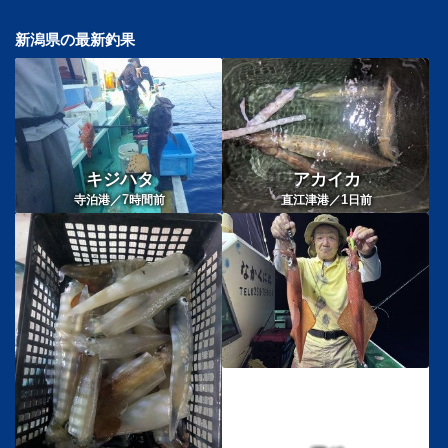
新潟県の最新釣果
キジハタ
アカイカ
7
1
寺泊港／
時間前
直江津港／
日前