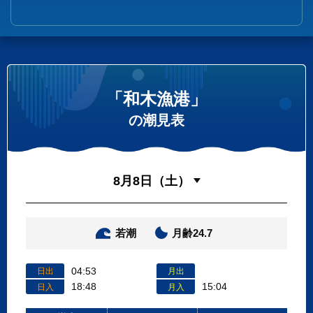
「和木漁港」
の潮見表
若潮
月齢24.7
04:53
日出
月出
18:48
15:04
日入
月入