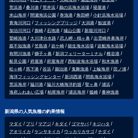
荒浜港
桑川港
荒井浜
鵜の浜海水浴場
寝屋港
米山海岸
間瀬海浜公園
巻漁港
角田岬
小針浜海水浴場
青海川河口
フィッシングブリッジ
大潟港
鯨波港
加治川河口
旗崎
石地港
城山公園
新堀川河口
鷲崎漁港
大川津分水路
恋人岬・鴎ヶ鼻
出雲崎井鼻海岸
親不知漁港
笠島港
岩ケ崎
能生海水浴場
岩船海水浴場
有間川漁港
獅子ヶ鼻
新潟フェリーターミナル
椎谷港
船見公園
府屋港
府屋海岸
西鯨波海水浴場
和木漁港
松ヶ崎
馬下港
谷浜
鵜泊港
鬼舞漁港
上輪海岸
田ノ浦
海洋フィッシングセンター
新潟西港
間島海水浴場
荒浜海岸
脇川港
脇川大橋海洋釣堀
聖ヶ鼻
浦浜
海府ふれあい広場
柏尾海岸
浦浜海岸
狐崎
番神漁港
新潟県の人気魚種の釣果情報
マダイ
ブリ
マアジ
キダイ
ゴマサバ
キジハタ
アオリイカ
ケンサキイカ
ウッカリカサゴ
チダイ