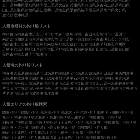
北海道
岩手県
宮城県
福島県
東京都
神奈川県
埼玉県
千葉県
茨城県
新潟県
富山県
石川県
福井県
愛知県
静岡県
三重県
大阪府
兵庫県
和歌山県
京都府
広島県
岡山県
山口県
鳥取県
島根県
高知県
香川県
徳島県
愛媛県
福岡県
長崎県
熊本県
大分県
鹿児島県
沖縄県
人気市町村の釣り船リスト
横須賀市
宗像市
横浜市
三浦市
いすみ市
鹿嶋市
鴨川市
日立市
勝浦市
小田原市
南房総市
和歌山市
富津市
沼津市
館山市
足柄下郡真鶴町
伊東市
明石市
北九州市
糸島市
小浜市
福岡市
知多郡南知多町
旭市
鎌倉市
広島市
江東区
熱海市
品川区
足柄下郡湯河原町
江戸川区
大田区
神栖市
賀茂郡南伊豆町
山武市
三浦郡葉山町
長岡市
平塚市
銚子市
境港市
人気港の釣り船リスト
神湊港
大原港
鐘崎漁港
間口漁港
鹿嶋旧港
金沢漁港
久慈漁港
小田原新港
飯岡漁港
真鶴港
腰越漁港
鹿嶋新港
上総湊港
加太港
手石港
岐志漁港
佐島港
明石港
走水港
宇佐美港
松輪江奈漁港
福浦港
寺泊港
乙浜漁港
金田漁港
金沢八景平潟
長井新宿港
片貝旧港
市堀川沿い
平潟港
外川漁港
那珂湊港
葉山鐙摺港
大洗港
太海漁港
大井漁港
片名漁港
姪浜漁港
波崎港
西津漁港
人気エリアの釣り船検索
関東×釣り船
関西×釣り船
東海×釣り船
北陸・甲信越×釣り船
中国・四国×釣り船
九州・沖縄×釣り船
北海道・東北×釣り船
三浦半島（神奈川県）×釣り船
相模湾（神奈川県）×釣り船
外房（千葉県）×釣り船
東京湾（神奈川県）×釣り船
駿河湾・遠州灘（静岡県）×釣り船
伊豆半島（静岡県）×釣り船
南房（千葉県）×釣り船
九十九里・銚子（千葉県）×釣り船
内房（千葉県）×釣り船
東京湾奥（千葉県）×釣り船
神奈川県×釣り船