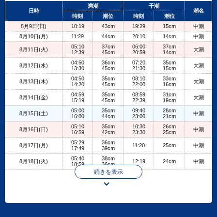
+
満潮
干潮
日時
潮名
−
時刻
潮位
時刻
潮位
8月9日(日)
10:19
43cm
19:29
15cm
中潮
8月10日(月)
11:29
44cm
20:10
14cm
中潮
05:10
37cm
06:00
37cm
8月11日(火)
大潮
12:39
45cm
20:59
14cm
04:50
36cm
07:20
35cm
8月12日(水)
大潮
13:30
45cm
21:30
15cm
04:50
35cm
08:10
33cm
8月13日(木)
大潮
14:20
45cm
22:00
16cm
04:59
35cm
08:59
31cm
8月14日(金)
大潮
15:19
45cm
22:39
19cm
05:00
35cm
09:40
28cm
8月15日(土)
中潮
16:00
44cm
23:00
21cm
05:10
35cm
10:30
26cm
8月16日(日)
中潮
16:59
42cm
23:30
25cm
05:29
36cm
8月17日(月)
11:20
25cm
中潮
17:49
39cm
05:40
38cm
8月18日(火)
12:19
24cm
中潮
18:59
36cm
続きを表示