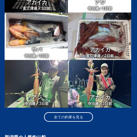
アカイカ
アジ
1
1
直江津港／
日前
寺泊港／
日前
サバ
アカイカ
1
2
寺泊港／
日前
直江津港／
日前
アジ
アカイカ
3
3
寺泊港／
日前
寺泊港／
日前
全ての釣果を見る