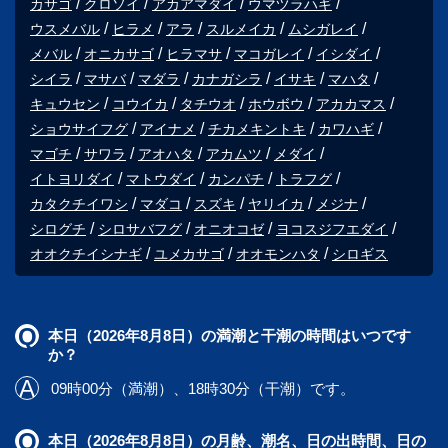
カサゴ
クロソイ
アカアマダイ
ウマヅラハギ
ウスメバル
ヒラメ
アラ
スルメイカ
ムシガレイ
メバル
オニカサゴ
ヒラマサ
マコガレイ
イシダイ
シイラ
マサバ
マダラ
カナガシラ
イサキ
マハタ
キュウセン
コウイカ
タチウオ
ホウボウ
アカカマス
ショウサイフグ
アイナメ
チカメキントキ
カワハギ
マゴチ
サワラ
アオハタ
アカムツ
メダイ
イトヨリダイ
マトウダイ
カンパチ
トラフグ
カタクチイワシ
マダコ
スズキ
ヤリイカ
メジナ
シログチ
シロサバフグ
オニオコゼ
ヨコスジフエダイ
オオクチイシナギ
ユメカサゴ
オオモンハタ
シロギス
本日（2026年8月8日）の満潮と干潮の時間はいつです
か？
09時00分（満潮）、18時30分（干潮）です。
本日（2026年8月8日）の月齢、潮名、日の出時間、日の