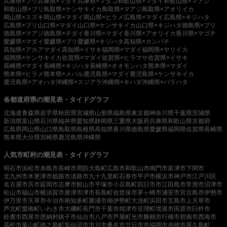
兵庫県×ブリ
兵庫県×マダイ
兵庫県×マダコ
和歌山県×マダイ
和歌山県×マアジ
和歌山県×ブリ
鳥取県×ケンサキイカ
鳥取県×マアジ
鳥取県×アオリイカ
岡山県×スズキ
岡山県×マダイ
岡山県×ヒラメ
広島県×マダイ
広島県×キジハタ
広島県×ブリ
山口県×マダイ
山口県×ケンサキイカ
山口県×キジハタ
徳島県×ブリ
徳島県×マアジ
徳島県×チダイ
香川県×マダイ
香川県×アオリイカ
香川県×マゴチ
愛媛県×マダイ
愛媛県×ブリ
愛媛県×キジハタ
高知県×カンパチ
高知県×アカアマダイ
高知県×イサキ
福岡県×マダイ
福岡県×ヤリイカ
福岡県×ケンサキイカ
佐賀県×マダイ
佐賀県×ヒラマサ
佐賀県×イサキ
長崎県×マダイ
長崎県×キジハタ
長崎県×オオモンハタ
熊本県×マダイ
熊本県×ヒラメ
熊本県×メバル
鹿児島県×マダイ
鹿児島県×ケンサキイカ
鹿児島県×アオハタ
沖縄県×スジアラ
沖縄県×キハダ
沖縄県×バラハタ
各都道府県の潮見表・タイドグラフ
北海道
青森県
岩手県
秋田県
宮城県
山形県
福島県
東京都
神奈川県
千葉県
茨城県
新潟県
富山県
石川県
福井県
愛知県
静岡県
三重県
大阪府
兵庫県
和歌山県
京都府
広島県
岡山県
山口県
鳥取県
島根県
高知県
香川県
徳島県
愛媛県
福岡県
佐賀県
長崎県
熊本県
大分県
宮崎県
鹿児島県
沖縄県
人気市町村の潮見表・タイドグラフ
明石市
浜松市
糸島市
長崎市
周防大島町
広島市
和歌山市
鳴門市
富津市
下関市
北九州市
木更津市
姫路市
淡路市
九十九里町
石巻市
平戸市
横浜市
神戸市
江戸川区
名古屋市
呉市
延岡市
志摩市
館山市
平塚市
小豆島町
四日市市
江田島市
常滑市
沼津市
松山市
福山市
横須賀市
唐津市
津市
長島町
佐世保市
茅ヶ崎市
浦安市
宮古島市
伊勢市
伊万里市
天草市
今治市
南知多町
勝浦市
南伊勢町
大洗町
浜田市
五島市
上天草市
芦北町
愛南町
いわき市
大磯町
長門市
千葉市
焼津市
亘理町
境港市
田原市
臼杵市
鈴鹿市
西尾市
恩納村
銚子市
仙台市
八戸市
芦屋町
光市
舞鶴市
行橋市
碧南市
西海市
高松市
葉山町
徳之島町
気仙沼市
市川市
桑名市
廿日市市
福岡市
赤穂市
屋久島町