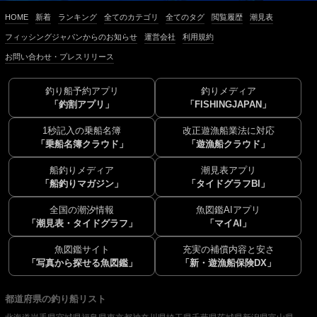
HOME
新着
ランキング
全てのカテゴリ
全てのタグ
閲覧履歴
潮見表
フィッシングジャパンからのお知らせ
運営会社
利用規約
お問い合わせ・プレスリリース
釣り船予約アプリ
釣りメディア
「釣割アプリ」
「FISHINGJAPAN」
1秒記入の乗船名簿
改正遊漁船業法に対応
「乗船名簿クラウド」
「遊漁船クラウド」
船釣りメディア
潮見表アプリ
「船釣りマガジン」
「タイドグラフBI」
全国の潮汐情報
魚図鑑AIアプリ
「潮見表・タイドグラフ」
「マイAI」
魚図鑑サイト
充実の補償内容と安さ
「写真から探せる魚図鑑」
「新・遊漁船保険DX」
都道府県の釣り船リスト