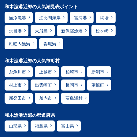
和木漁港近郊の人気潮見表ポイント
当添漁港
江比間海岸
宮浦港
網場
永目港
大飛島
新保宿漁港
松ヶ崎
稚咲内漁港
呑堀港
和木漁港近郊の人気市町村
糸魚川市
上越市
柏崎市
新潟市
村上市
出雲崎町
長岡市
聖籠町
新発田市
胎内市
粟島浦村
和木漁港近郊の都道府県
山形県
福島県
富山県