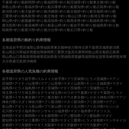
千葉県×釣り船
静岡県×釣り船
福岡県×釣り船
茨城県×釣り船
東京都×釣り船
和歌山県×釣り船
福井県×釣り船
兵庫県×釣り船
愛知県×釣り船
広島県×釣り船
新潟県×釣り船
大阪府×釣り船
沖縄県×釣り船
京都府×釣り船
宮城県×釣り船
三重県×釣り船
鳥取県×釣り船
北海道 ×釣り船
山口県×釣り船
埼玉県×釣り船
岡山県×釣り船
愛媛県×釣り船
高知県×釣り船
熊本県×釣り船
徳島県×釣り船
鹿児島県×釣り船
長崎県×釣り船
富山県×釣り船
岩手県×釣り船
福島県×釣り船
島根県×釣り船
香川県×釣り船
大分県×釣り船
石川県×釣り船
各都道府県の船釣り釣果情報
北海道
岩手県
宮城県
山形県
福島県
東京都
神奈川県
埼玉県
千葉県
茨城県
新潟県
富山県
石川県
福井県
愛知県
静岡県
三重県
大阪府
兵庫県
和歌山県
京都府
広島県
岡山県
山口県
鳥取県
島根県
高知県
香川県
徳島県
愛媛県
福岡県
佐賀県
長崎県
熊本県
大分県
鹿児島県
沖縄県
各都道府県の人気魚種の釣果情報
岩手県×マダラ
岩手県×スルメイカ
岩手県×ブリ
宮城県×ヒラメ
宮城県×マアジ
宮城県×アイナメ
山形県×マアジ
山形県×マダイ
山形県×キジハタ
福島県×マダイ
福島県×ヒラメ
福島県×チダイ
茨城県×マダイ
茨城県×ブリ
茨城県×ヒラメ
埼玉県×サワラ
埼玉県×タチウオ
埼玉県×ホウボウ
千葉県×マダイ
千葉県×ヒラメ
千葉県×イサキ
東京都×マアジ
東京都×タチウオ
東京都×シロギス
神奈川県×マアジ
神奈川県×マダイ
神奈川県×ブリ
新潟県×マダイ
新潟県×ブリ
新潟県×マアジ
富山県×アオリイカ
富山県×ブリ
富山県×マダイ
石川県×ブリ
石川県×キジハタ
石川県×マダイ
福井県×ケンサキイカ
福井県×マダイ
福井県×アオリイカ
静岡県×マダイ
静岡県×イサキ
静岡県×マアジ
愛知県×ブリ
愛知県×マダイ
愛知県×タチウオ
三重県×ブリ
三重県×マダイ
三重県×ヒラメ
京都府×ケンサキイカ
京都府×ブリ
京都府×マダイ
大阪府×マダイ
大阪府×サワラ
大阪府×ブリ