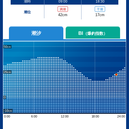
潮時
09:00
18:30
満潮
干潮
潮位
42cm
17cm
潮汐
BI
（爆釣指数）
50
25
0
-10
0:00
6:00
12:00
18:00
24:00
Leaflet
| ©
OpenStreetMap contributors