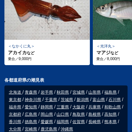
なかくに丸
光洋丸
アカイカ
マアジ
など
など
9,000
8,000
乗合／
円
乗合／
円
各都道府県の潮見表
北海道
青森県
岩手県
秋田県
宮城県
山形県
福島県
東京都
神奈川県
千葉県
茨城県
新潟県
富山県
石川県
福井県
愛知県
静岡県
三重県
大阪府
兵庫県
和歌山県
京都府
広島県
岡山県
山口県
鳥取県
島根県
高知県
香川県
徳島県
愛媛県
福岡県
佐賀県
長崎県
熊本県
大分県
宮崎県
鹿児島県
沖縄県