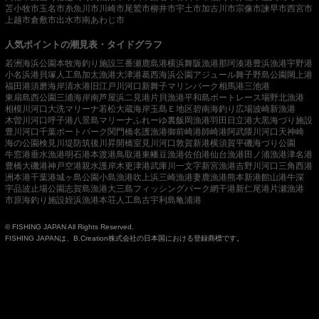
苫小牧市
玉名市
糸魚川市
川崎市
尾鷲市
柳井市
宇土市
加古川市
宗像市
諫早市
西宮市
上越市
倉敷市
出水市
南あわじ市
人気ポイントの潮見表・タイドグラフ
若洲海浜公園
本牧海釣り施設
三番瀬
鹿島港
横浜
舞阪漁港
那珂湊港
豊浜漁港
宇野港
小名浜港
貝塚人工島
加太漁港
大津港
葛西海浜公園
アジュール舞子
野島公園
閖上港
福田港
須磨海岸
清水港
旧江戸川河口
新舞子マリンパーク
相馬港
三池港
東扇島西公園
三浦海岸
南芦屋浜
二見港
片貝漁港
平和島ボートレース場
野北漁港
相模川河口
大洗マリーナ
若松
大蔵海岸
玉島Ｅ地区
碧南海釣り広場
波崎新漁港
木曽川河口
呼子港
八景島マリーナ
ふれーゆ裏
飯岡漁港
羽田
日立港
大黒海づり施設
豊川河口
千葉ポートパーク
関門橋
名護漁港
御前崎港
師崎港
阿武隈川河口
天神崎
海の公園
検見川堤防
筑後川昇開橋
室見川河口
敦賀新港
横須賀
平磯海づり公園
牛窓港
垂水漁港
明石港
本渡港
鳥取港
東幡豆漁港
佐伯港
仙台漁港
田ノ浦漁港
津名港
豊橋
大磯港
神戸空港親水護岸
木更津港
武庫川一文字
新宮漁港
吉野川河口
三角西港
洲本港
千葉港
城ヶ島公園
小島漁港
吹上浜
三崎漁港
妻鹿漁港
熊本新港
館山港
牛深
宇品波止場公園
志賀島漁港
大三島フィッシングパーク
網干港
新仁尾港
片瀬漁港
市原海釣り施設
姪浜漁港
本荘人工島
古宇利島
亀浦港
© FISHING JAPAN All Rights Reserved.
FISHING JAPANは、B.Creation株式会社の日本国における登録商標です。