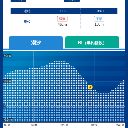
潮時
11:09
19:40
満潮
干潮
潮位
46cm
13cm
潮汐
BI
（爆釣指数）
50
25
0
-10
0:00
6:00
12:00
18:00
24:00