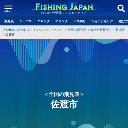
釣りが100倍楽しくなるメディア
潮見表
シーバス
エギング
アジング
バス釣り
ショアジギング
結び方
FISHING JAPAN（フィッシングジャパン）
全国の潮見表＜2026年最新版＞
新潟県
佐渡市
＜全国の潮見表＞
佐渡市