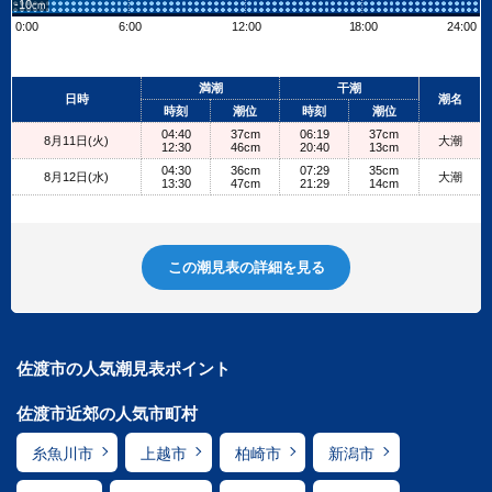
-10
0:00
6:00
12:00
18:00
24:00
Leaflet
| ©
OpenStreetMap contributors
+
満潮
干潮
日時
潮名
−
時刻
潮位
時刻
潮位
04:40
37cm
06:19
37cm
8月11日(火)
大潮
12:30
46cm
20:40
13cm
04:30
36cm
07:29
35cm
8月12日(水)
大潮
13:30
47cm
21:29
14cm
この潮見表の詳細を見る
佐渡市の人気潮見表ポイント
佐渡市近郊の人気市町村
糸魚川市
上越市
柏崎市
新潟市