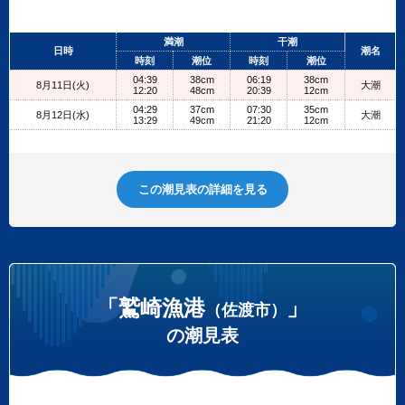
Leaflet
| ©
OpenStreetMap contributors
+
満潮
干潮
日時
潮名
−
時刻
潮位
時刻
潮位
04:39
38cm
06:19
38cm
8月11日(火)
大潮
12:20
48cm
20:39
12cm
04:29
37cm
07:30
35cm
8月12日(水)
大潮
13:29
49cm
21:20
12cm
この潮見表の詳細を見る
「鷲崎漁港
」
（佐渡市）
の潮見表