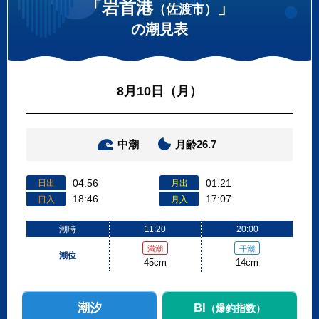
「岩首港
」
（佐渡市）
の潮見表
8月10日（月）
中潮
月齢26.7
04:56
01:21
日出
月出
18:46
17:07
日入
月入
潮時
11:20
20:00
満潮
干潮
潮位
45cm
14cm
潮汐
BI
（爆釣指数）