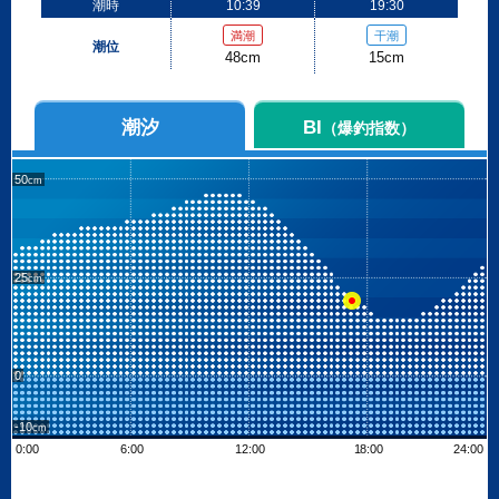
潮時
10:39
19:30
満潮
干潮
潮位
48cm
15cm
潮汐
BI
（爆釣指数）
50
25
0
-10
0:00
6:00
12:00
18:00
24:00
Leaflet
| ©
OpenStreetMap contributors