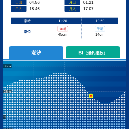
04:56
01:21
日出
月出
18:46
17:07
日入
月入
潮時
11:20
19:59
満潮
干潮
潮位
45cm
14cm
潮汐
BI
（爆釣指数）
50
25
0