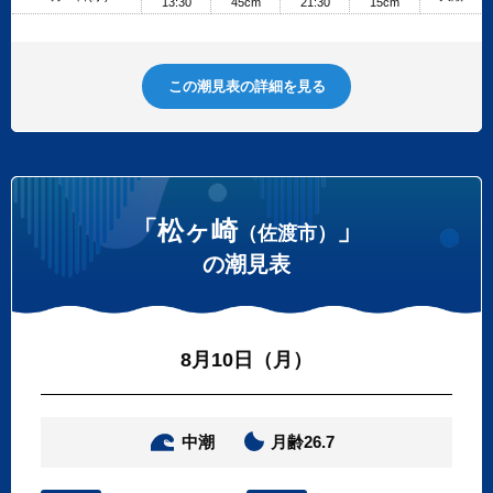
13:30
45cm
21:30
15cm
この潮見表の詳細を見る
「松ヶ崎
」
（佐渡市）
の潮見表
8月10日（月）
中潮
月齢26.7