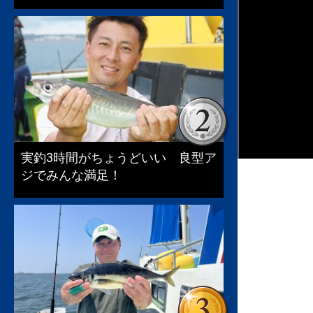
実釣3時間がちょうどいい 良型ア
ジでみんな満足！