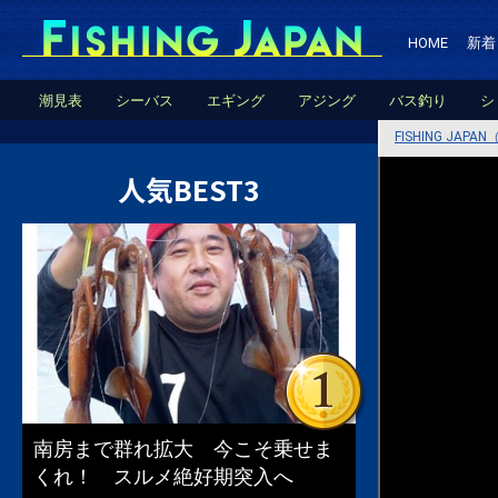
HOME
新着
潮見表
シーバス
エギング
アジング
バス釣り
シ
FISHING JA
人気BEST3
南房まで群れ拡大 今こそ乗せま
くれ！ スルメ絶好期突入へ