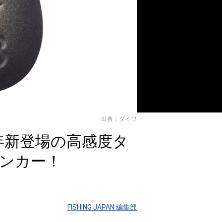
出典：ダイワ
4年新登場の高感度タ
ンカー！
FISHING JAPAN 編集部