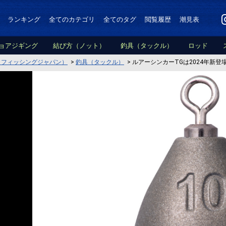
ランキング
全てのカテゴリ
全てのタグ
閲覧履歴
潮見表
ョアジギング
結び方（ノット）
釣具（タックル）
ロッド
PAN（フィッシングジャパン）
>
釣具（タックル）
>
ルアーシンカーTGは2024年新