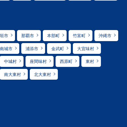
垣市
那覇市
本部町
竹富町
沖縄市
南城市
浦添市
金武町
大宜味村
中城村
座間味村
西原町
東村
南大東村
北大東村