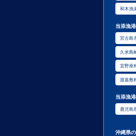
和木漁
当添漁港
宮古島
久米島
宜野座
渡嘉敷
当添漁港
鹿児島
沖縄県の