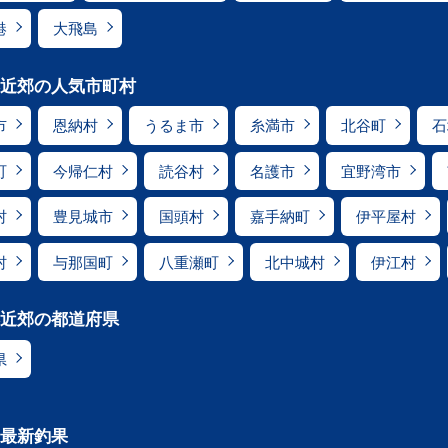
港
大飛島
近郊の人気市町村
市
恩納村
うるま市
糸満市
北谷町
石
町
今帰仁村
読谷村
名護市
宜野湾市
村
豊見城市
国頭村
嘉手納町
伊平屋村
村
与那国町
八重瀬町
北中城村
伊江村
近郊の都道府県
県
最新釣果