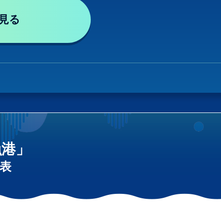
見る
漁港」
表