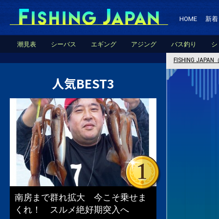
HOME
新着
潮見表
シーバス
エギング
アジング
バス釣り
シ
FISHING JA
人気BEST3
南房まで群れ拡大 今こそ乗せま
くれ！ スルメ絶好期突入へ