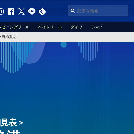
スピニングリール
ベイトリール
ダイワ
シマノ
>
当添漁港
潮見表＞