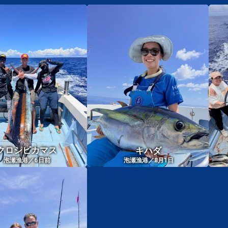
クロシビカマス
キハダ
6
泡瀬漁港／
日前
泡瀬漁港／8月1日