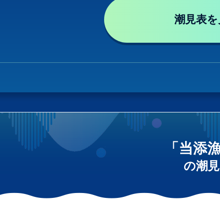
潮見表を
「当添
の潮見