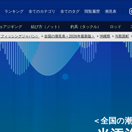
ランキング
全てのカテゴリ
全てのタグ
閲覧履歴
潮見表
ョアジギング
結び方（ノット）
釣具（タックル）
ロッド
PAN（フィッシングジャパン）
>
全国の潮見表＜2026年最新版＞
>
沖縄県
>
与那原町
＜全国の