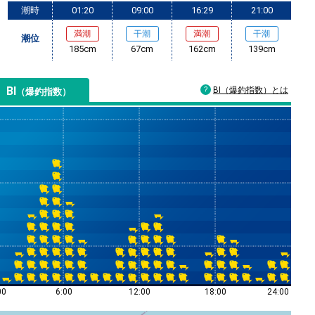
潮時
01:20
09:00
16:29
21:00
満潮
干潮
満潮
干潮
潮位
185cm
67cm
162cm
139cm
BI
BI（爆釣指数）とは
（爆釣指数）
00
6:00
12:00
18:00
24:00