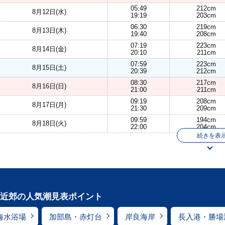
05:49
212cm
8月12日(水)
19:19
203cm
06:30
219cm
8月13日(木)
19:40
208cm
07:19
223cm
8月14日(金)
20:10
211cm
07:59
223cm
8月15日(土)
20:39
212cm
08:30
217cm
8月16日(日)
21:00
211cm
09:19
208cm
8月17日(月)
21:30
209cm
09:59
194cm
8月18日(火)
22:00
204cm
続きを表
近郊の人気潮見表ポイント
海水浴場
加部島・赤灯台
岸良海岸
長入港・勝場