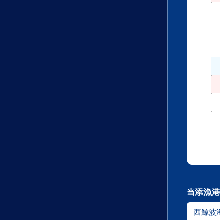
当添漁港
西鯨波