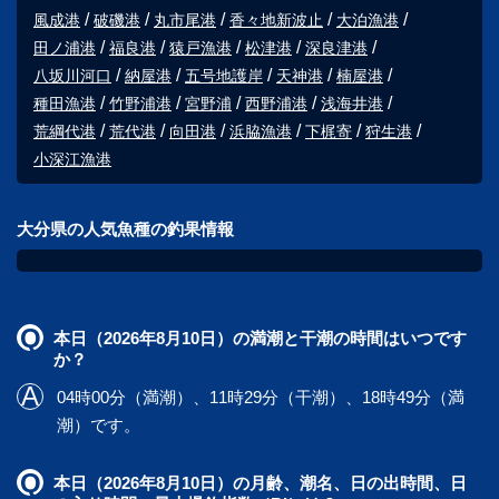
風成港
破磯港
丸市尾港
香々地新波止
大泊漁港
田ノ浦港
福良港
猿戸漁港
松津港
深良津港
八坂川河口
納屋港
五号地護岸
天神港
楠屋港
種田漁港
竹野浦港
宮野浦
西野浦港
浅海井港
荒綱代港
荒代港
向田港
浜脇漁港
下梶寄
狩生港
小深江漁港
大分県の人気魚種の釣果情報
本日（2026年8月10日）の満潮と干潮の時間はいつです
か？
04時00分（満潮）、11時29分（干潮）、18時49分（満
潮）です。
本日（2026年8月10日）の月齢、潮名、日の出時間、日