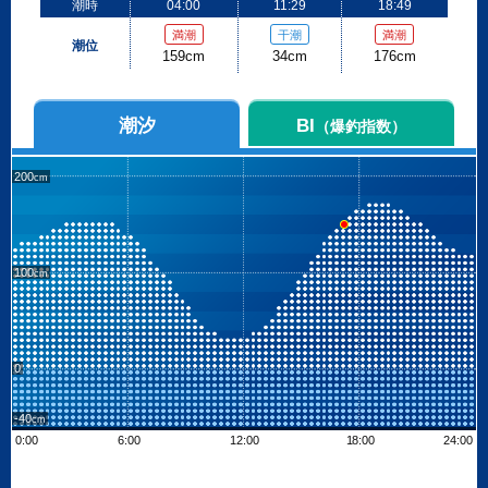
潮時
04:00
11:29
18:49
満潮
干潮
満潮
潮位
159cm
34cm
176cm
潮汐
BI
（爆釣指数）
200
100
0
-40
0:00
6:00
12:00
18:00
24:00
Leaflet
| ©
OpenStreetMap contributors