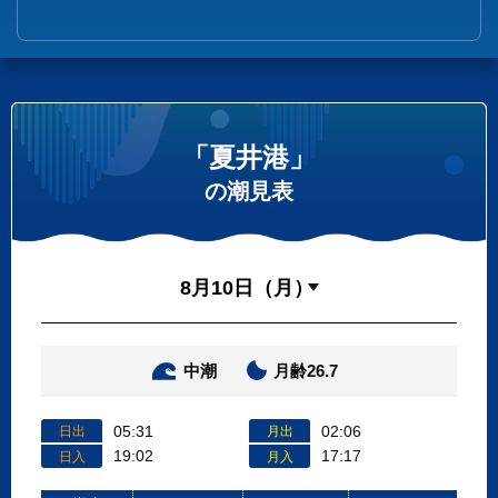
「夏井港」
の潮見表
中潮
月齢26.7
05:31
02:06
日出
月出
19:02
17:17
日入
月入