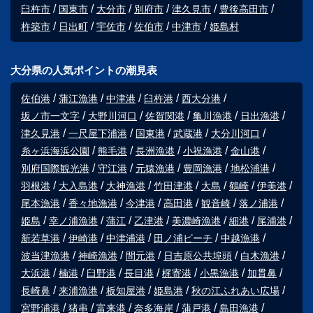
臼杵市
国東市
大分市
別府市
津久見市
豊後高田市
杵築市
日出町
宇佐市
佐伯市
中津市
姫島村
大分県の人気ポイントの潮見表
佐伯港
蒲江漁港
中津港
臼杵港
西大分港
坂ノ市一文字
大野川河口
佐賀関港
亀川漁港
日出漁港
津久見港
一尺屋下浦港
国東港
武蔵港
大分川河口
糸ヶ浜海浜公園
熊毛港
長洲漁港
小祝漁港
金山港
別府国際観光港
守江港
元猿漁港
豊岡漁港
地松浦港
羽根港
大入島港
大神漁港
竹田津港
大島
鶴崎
伊美港
尾本漁港
香々地漁港
今津港
高田港
観音崎
落ノ浦港
姫島
幸ノ浦漁港
蒲江
乙津港
美濃崎漁港
細港
尾浦港
新若草港
伊崎港
中津浦港
田ノ浦ビーチ
中越漁港
波当津漁港
神崎漁港
間元港
日吉原公共埠頭
白木漁港
大浜港
楠港
臼野港
長目港
梶寄港
小黒漁港
加貫鼻
長崎鼻
来浦漁港
板知屋港
姫島港
秋の江ふれあい広場
宮野浦港
猪串
富来港
奈多海岸
蒲戸港
島田漁港