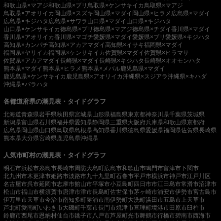
和歌山県×マアジ
和歌山県×ブリ
鳥取県×ケンサキイカ
鳥取県×マアジ
鳥取県×アオリイカ
岡山県×スズキ
岡山県×マダイ
岡山県×ヒラメ
広島県×マダイ
広島県×キジハタ
広島県×サワラ
山口県×マダイ
山口県×キジハタ
山口県×ケンサキイカ
徳島県×ブリ
徳島県×マアジ
徳島県×チダイ
香川県×マダイ
香川県×アオリイカ
香川県×マゴチ
愛媛県×マダイ
愛媛県×ブリ
愛媛県×キジハタ
高知県×カンパチ
高知県×アカアマダイ
高知県×イサキ
福岡県×マダイ
福岡県×ヤリイカ
福岡県×ケンサキイカ
佐賀県×マダイ
佐賀県×ヒラマサ
佐賀県×アカアマダイ
長崎県×マダイ
長崎県×キジハタ
長崎県×オオモンハタ
熊本県×マダイ
熊本県×ヒラメ
熊本県×メバル
鹿児島県×マダイ
鹿児島県×ケンサキイカ
鹿児島県×アオリイカ
沖縄県×スジアラ
沖縄県×キハダ
沖縄県×バラハタ
各都道府県の潮見表・タイドグラフ
北海道
青森県
岩手県
秋田県
宮城県
山形県
福島県
東京都
神奈川県
千葉県
茨城県
新潟県
富山県
石川県
福井県
愛知県
静岡県
三重県
大阪府
兵庫県
和歌山県
京都府
広島県
岡山県
山口県
鳥取県
島根県
高知県
香川県
徳島県
愛媛県
福岡県
佐賀県
長崎県
熊本県
大分県
宮崎県
鹿児島県
沖縄県
人気市町村の潮見表・タイドグラフ
明石市
浜松市
糸島市
長崎市
周防大島町
広島市
和歌山市
鳴門市
富津市
下関市
北九州市
木更津市
姫路市
淡路市
九十九里町
石巻市
平戸市
横浜市
神戸市
江戸川区
名古屋市
呉市
延岡市
志摩市
館山市
平塚市
小豆島町
四日市市
江田島市
常滑市
沼津市
松山市
福山市
横須賀市
唐津市
津市
長島町
佐世保市
茅ヶ崎市
浦安市
伊勢市
宮古島市
伊万里市
天草市
今治市
南知多町
勝浦市
南伊勢町
大洗町
浜田市
五島市
上天草市
芦北町
愛南町
いわき市
大磯町
千葉市
長門市
焼津市
亘理町
境港市
田原市
臼杵市
鈴鹿市
西尾市
恩納村
仙台市
銚子市
八戸市
芦屋町
光市
舞鶴市
行橋市
碧南市
西海市