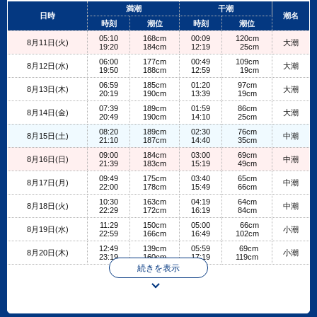
+
満潮
干潮
日時
潮名
−
時刻
潮位
時刻
潮位
05:10
168cm
00:09
120cm
8月11日(火)
大潮
19:20
184cm
12:19
25cm
06:00
177cm
00:49
109cm
8月12日(水)
大潮
19:50
188cm
12:59
19cm
06:59
185cm
01:20
97cm
8月13日(木)
大潮
20:19
190cm
13:39
19cm
07:39
189cm
01:59
86cm
8月14日(金)
大潮
20:49
190cm
14:10
25cm
08:20
189cm
02:30
76cm
8月15日(土)
中潮
21:10
187cm
14:40
35cm
09:00
184cm
03:00
69cm
8月16日(日)
中潮
21:39
183cm
15:19
49cm
09:49
175cm
03:40
65cm
8月17日(月)
中潮
22:00
178cm
15:49
66cm
10:30
163cm
04:19
64cm
8月18日(火)
中潮
22:29
172cm
16:19
84cm
11:29
150cm
05:00
66cm
8月19日(水)
小潮
22:59
166cm
16:49
102cm
12:49
139cm
05:59
69cm
8月20日(木)
小潮
23:19
160cm
17:19
119cm
続きを表示