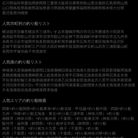
石川県
福井県
愛知県
静岡県
三重県
大阪府
兵庫県
和歌山県
京都府
広島県
岡山県
山口県
鳥取県
島根県
高知県
香川県
徳島県
愛媛県
福岡県
長崎県
熊本県
大分県
鹿児島県
沖縄県
人気市町村の釣り船リスト
横須賀市
宗像市
横浜市
三浦市
いすみ市
鹿嶋市
鴨川市
日立市
勝浦市
小田原市
南房総市
和歌山市
富津市
沼津市
館山市
足柄下郡真鶴町
伊東市
明石市
北九州市
糸島市
小浜市
福岡市
知多郡南知多町
旭市
鎌倉市
広島市
江東区
熱海市
品川区
足柄下郡湯河原町
江戸川区
大田区
神栖市
賀茂郡南伊豆町
山武市
三浦郡葉山町
長岡市
平塚市
銚子市
境港市
人気港の釣り船リスト
神湊港
大原港
鐘崎漁港
間口漁港
鹿嶋旧港
金沢漁港
久慈漁港
小田原新港
飯岡漁港
真鶴港
腰越漁港
鹿嶋新港
上総湊港
加太港
手石港
岐志漁港
佐島港
明石港
走水港
宇佐美港
松輪江奈漁港
福浦港
寺泊港
乙浜漁港
金田漁港
金沢八景平潟
長井新宿港
片貝旧港
市堀川沿い
平潟港
外川漁港
那珂湊港
葉山鐙摺港
大洗港
太海漁港
大井漁港
片名漁港
姪浜漁港
波崎港
西津漁港
人気エリアの釣り船検索
関東×釣り船
関西×釣り船
東海×釣り船
北陸・甲信越×釣り船
中国・四国×釣り船
九州・沖縄×釣り船
北海道・東北×釣り船
三浦半島（神奈川県）×釣り船
相模湾（神奈川県）×釣り船
外房（千葉県）×釣り船
東京湾（神奈川県）×釣り船
駿河湾・遠州灘（静岡県）×釣り船
伊豆半島（静岡県）×釣り船
南房（千葉県）×釣り船
九十九里・銚子（千葉県）×釣り船
内房（千葉県）×釣り船
東京湾奥（千葉県）×釣り船
神奈川県×釣り船