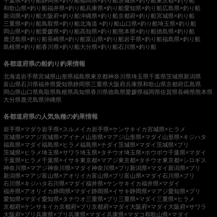
千葉県×釣り船
静岡県×釣り船
福岡県×釣り船
茨城県×釣り船
東京都×釣り船
和歌山県×釣り船
福井県×釣り船
兵庫県×釣り船
愛知県×釣り船
広島県×釣り船
新潟県×釣り船
大阪府×釣り船
沖縄県×釣り船
京都府×釣り船
宮城県×釣り船
三重県×釣り船
鳥取県×釣り船
北海道 ×釣り船
山口県×釣り船
埼玉県×釣り船
岡山県×釣り船
愛媛県×釣り船
高知県×釣り船
熊本県×釣り船
徳島県×釣り船
鹿児島県×釣り船
長崎県×釣り船
富山県×釣り船
岩手県×釣り船
福島県×釣り船
島根県×釣り船
香川県×釣り船
大分県×釣り船
石川県×釣り船
各都道府県の船釣り釣果情報
北海道
岩手県
宮城県
山形県
福島県
東京都
神奈川県
埼玉県
千葉県
茨城県
新潟県
富山県
石川県
福井県
愛知県
静岡県
三重県
大阪府
兵庫県
和歌山県
京都府
広島県
岡山県
山口県
鳥取県
島根県
高知県
香川県
徳島県
愛媛県
福岡県
佐賀県
長崎県
熊本県
大分県
鹿児島県
沖縄県
各都道府県の人気魚種の釣果情報
岩手県×マダラ
岩手県×スルメイカ
岩手県×ケンサキイカ
宮城県×ヒラメ
宮城県×マアジ
宮城県×アイナメ
山形県×マアジ
山形県×マダイ
山形県×キジハタ
福島県×マダイ
福島県×ヒラメ
福島県×チダイ
茨城県×マダイ
茨城県×ブリ
茨城県×ヒラメ
埼玉県×サワラ
埼玉県×タチウオ
埼玉県×ホウボウ
千葉県×マダイ
千葉県×ヒラメ
千葉県×イサキ
東京都×マアジ
東京都×タチウオ
東京都×シロギス
神奈川県×マアジ
神奈川県×マダイ
神奈川県×ブリ
新潟県×マダイ
新潟県×ブリ
新潟県×マアジ
富山県×アオリイカ
富山県×ブリ
富山県×マダイ
石川県×ブリ
石川県×キジハタ
石川県×マダイ
福井県×ケンサキイカ
福井県×マダイ
福井県×アオリイカ
静岡県×マダイ
静岡県×イサキ
静岡県×マアジ
愛知県×ブリ
愛知県×マダイ
愛知県×タチウオ
三重県×ブリ
三重県×マダイ
三重県×ヒラメ
京都府×ケンサキイカ
京都府×ブリ
京都府×マダイ
大阪府×マダイ
大阪府×サワラ
大阪府×ブリ
兵庫県×ブリ
兵庫県×マダイ
兵庫県×マダコ
和歌山県×マダイ