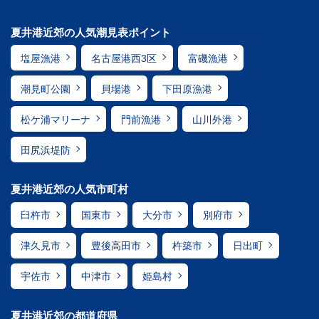
夏井港近郊の人気潮見表ポイント
塩屋漁港
名古屋港西3区
富磯漁港
潮見町公園
貝場港
下田原漁港
松ケ浦マリーナ
門前漁港
山川外港
田尻浜堤防
夏井港近郊の人気市町村
臼杵市
国東市
大分市
別府市
津久見市
豊後高田市
杵築市
日出町
宇佐市
中津市
姫島村
夏井港近郊の都道府県