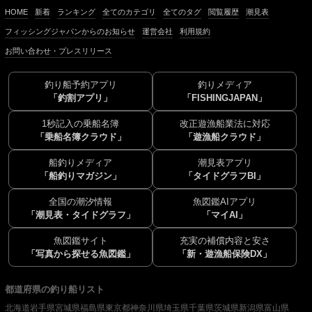
HOME
新着
ランキング
全てのカテゴリ
全てのタグ
閲覧履歴
潮見表
フィッシングジャパンからのお知らせ
運営会社
利用規約
お問い合わせ・プレスリリース
釣り船予約アプリ
釣りメディア
「釣割アプリ」
「FISHINGJAPAN」
1秒記入の乗船名簿
改正遊漁船業法に対応
「乗船名簿クラウド」
「遊漁船クラウド」
船釣りメディア
潮見表アプリ
「船釣りマガジン」
「タイドグラフBI」
全国の潮汐情報
魚図鑑AIアプリ
「潮見表・タイドグラフ」
「マイAI」
魚図鑑サイト
充実の補償内容と安さ
「写真から探せる魚図鑑」
「新・遊漁船保険DX」
都道府県の釣り船リスト
北海道
岩手県
宮城県
福島県
東京都
神奈川県
埼玉県
千葉県
茨城県
新潟県
富山県