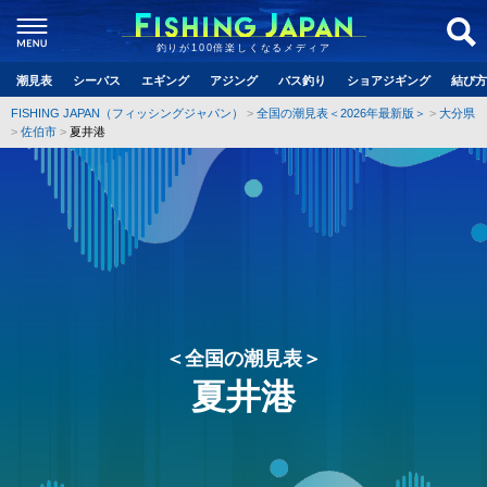
釣りが100倍楽しくなるメディア
潮見表
シーバス
エギング
アジング
バス釣り
ショアジギング
結び方
FISHING JAPAN（フィッシングジャパン）
全国の潮見表＜2026年最新版＞
大分県
佐伯市
夏井港
＜全国の潮見表＞
夏井港