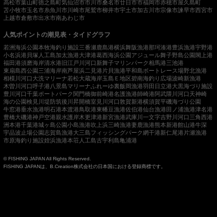
高松市
葉山町
徳之島町
気仙沼市
市川市
桑名市
廿日市市
福岡市
赤穂市
屋久島町
苫小牧市
玉名市
糸魚川市
川崎市
尾鷲市
柳井市
宇土市
加古川市
宗像市
諫早市
西宮市
上越市
倉敷市
出水市
南あわじ市
人気ポイントの潮見表・タイドグラフ
若洲海浜公園
本牧海釣り施設
三番瀬
鹿島港
横浜
舞阪漁港
那珂湊港
豊浜漁港
宇野港
小名浜港
貝塚人工島
加太漁港
大津港
葛西海浜公園
アジュール舞子
野島公園
閖上港
福田港
須磨海岸
清水港
旧江戸川河口
新舞子マリンパーク
相馬港
三池港
東扇島西公園
三浦海岸
南芦屋浜
二見港
片貝漁港
平和島ボートレース場
野北漁港
相模川河口
大洗マリーナ
若松
大蔵海岸
玉島Ｅ地区
碧南海釣り広場
波崎新漁港
木曽川河口
呼子港
八景島マリーナ
ふれーゆ裏
飯岡漁港
羽田
日立港
大黒海づり施設
豊川河口
千葉ポートパーク
関門橋
御前崎港
名護漁港
師崎港
阿武隈川河口
天神崎
海の公園
検見川堤防
筑後川昇開橋
室見川河口
敦賀新港
横須賀
平磯海づり公園
牛窓港
垂水漁港
明石港
本渡港
鳥取港
東幡豆漁港
佐伯港
仙台漁港
田ノ浦漁港
津名港
豊橋
大磯港
神戸空港親水護岸
木更津港
新宮漁港
武庫川一文字
吉野川河口
三角西港
洲本港
千葉港
城ヶ島公園
小島漁港
吹上浜
三崎漁港
妻鹿漁港
熊本新港
館山港
牛深
宇品波止場公園
志賀島漁港
大三島フィッシングパーク
網干港
新仁尾港
片瀬漁港
市原海釣り施設
姪浜漁港
本荘人工島
古宇利島
亀浦港
© FISHING JAPAN All Rights Reserved.
FISHING JAPANは、B.Creation株式会社の日本国における登録商標です。