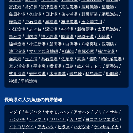
富江港
常灯鼻
富津漁港
京泊漁港
鹿町漁港
星鹿港
島原外港
久山港
日比港
俵ヶ浦港
野母新港
網場漁港
樺島港
戸石漁港
早福港
布津漁港
玉之浦荒川
小江漁港
志々伎
深江港
神浦港
新御厨港
太田尾漁港
黒潮港
川内港
神ノ島港
時津港
根獅子港
大崎港
脇岬漁港
小江新港
釜田港
白浜港
八幡突堤
観潮橋
池下漁港
マリア観音地磯
相浦港
白塚公園
楠泊漁港
面高港
玉之浦
為石漁港
佐須奈
高浜
笛吹
崎針尾漁港
宮ノ浦漁港
平串鼻
横瀬港
田島
畝刈沖テトラ
薄香港
式見漁港
壱部浦港
木津漁港
玖島崎
猛島漁港
船廻湾
神浦
早崎漁港
長崎県の人気魚種の釣果情報
マダイ
キジハタ
オオモンハタ
アオハタ
ブリ
イサキ
カンパチ
ヒラマサ
ヤリイカ
カサゴ
ヨコスジフエダイ
イトヨリダイ
アカハタ
ヒラメ
ハガツオ
ケンサキイカ