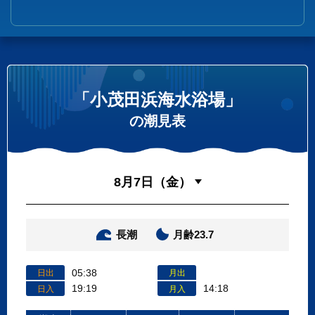
「小茂田浜海水浴場」
の潮見表
長潮
月齢23.7
05:38
日出
月出
19:19
14:18
日入
月入