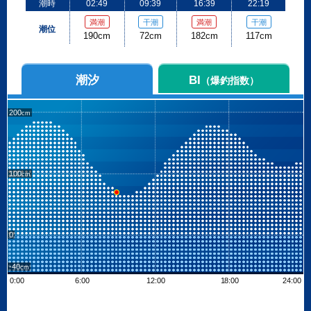
潮時
02:49
09:39
16:39
22:19
満潮
干潮
満潮
干潮
潮位
190cm
72cm
182cm
117cm
潮汐
BI
（爆釣指数）
200
100
0
-40
0:00
6:00
12:00
18:00
24:00
Leaflet
| ©
OpenStreetMap contributors