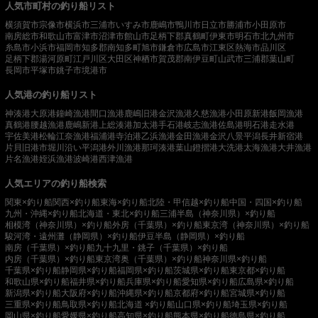
人気市町村の釣り船リスト
横須賀市
宗像市
横浜市
三浦市
いすみ市
鹿嶋市
鴨川市
日立市
勝浦市
小田原市
南房総市
和歌山市
富津市
沼津市
館山市
足柄下郡真鶴町
伊東市
明石市
北九州市
糸島市
小浜市
福岡市
知多郡南知多町
旭市
鎌倉市
広島市
江東区
熱海市
品川区
足柄下郡湯河原町
江戸川区
大田区
神栖市
賀茂郡南伊豆町
山武市
三浦郡葉山町
長岡市
平塚市
銚子市
境港市
人気港の釣り船リスト
神湊港
大原港
鐘崎漁港
間口漁港
鹿嶋旧港
金沢漁港
久慈漁港
小田原新港
飯岡漁港
真鶴港
腰越漁港
鹿嶋新港
上総湊港
加太港
手石港
岐志漁港
佐島港
明石港
走水港
宇佐美港
松輪江奈漁港
福浦港
寺泊港
乙浜漁港
金田漁港
金沢八景平潟
長井新宿港
片貝旧港
市堀川沿い
平潟港
外川漁港
那珂湊港
葉山鐙摺港
大洗港
太海漁港
大井漁港
片名漁港
姪浜漁港
波崎港
西津漁港
人気エリアの釣り船検索
関東×釣り船
関西×釣り船
東海×釣り船
北陸・甲信越×釣り船
中国・四国×釣り船
九州・沖縄×釣り船
北海道・東北×釣り船
三浦半島（神奈川県）×釣り船
相模湾（神奈川県）×釣り船
外房（千葉県）×釣り船
東京湾（神奈川県）×釣り船
駿河湾・遠州灘（静岡県）×釣り船
伊豆半島（静岡県）×釣り船
南房（千葉県）×釣り船
九十九里・銚子（千葉県）×釣り船
内房（千葉県）×釣り船
東京湾奥（千葉県）×釣り船
神奈川県×釣り船
千葉県×釣り船
静岡県×釣り船
福岡県×釣り船
茨城県×釣り船
東京都×釣り船
和歌山県×釣り船
福井県×釣り船
兵庫県×釣り船
愛知県×釣り船
広島県×釣り船
新潟県×釣り船
大阪府×釣り船
沖縄県×釣り船
京都府×釣り船
宮城県×釣り船
三重県×釣り船
鳥取県×釣り船
北海道 ×釣り船
山口県×釣り船
埼玉県×釣り船
岡山県×釣り船
愛媛県×釣り船
高知県×釣り船
熊本県×釣り船
徳島県×釣り船