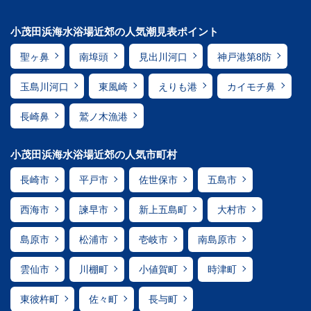
小茂田浜海水浴場近郊の人気潮見表ポイント
聖ヶ鼻
南埠頭
見出川河口
神戸港第8防
玉島川河口
東風崎
えりも港
カイモチ鼻
長崎鼻
鷲ノ木漁港
小茂田浜海水浴場近郊の人気市町村
長崎市
平戸市
佐世保市
五島市
西海市
諫早市
新上五島町
大村市
島原市
松浦市
壱岐市
南島原市
雲仙市
川棚町
小値賀町
時津町
東彼杵町
佐々町
長与町