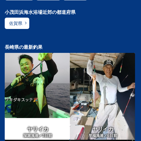
小茂田浜海水浴場近郊の都道府県
佐賀県
長崎県の最新釣果
ヤリイカ
ヤリイカ
3
6
深堀漁港／
日前
早福漁港／
日前