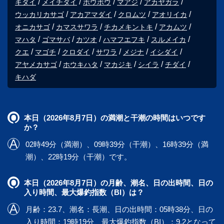
キダイ
メイチダイ
ホウボウ
マアジ
アカヤガラ
ウッカリカサゴ
アカアマダイ
クロムツ
アオリイカ
オニカサゴ
カマスサワラ
チカメキントキ
アカムツ
マハタ
ゴマサバ
カツオ
ハマフエフキ
スルメイカ
クエ
マゴチ
クロダイ
サワラ
メジナ
イシダイ
アヤメカサゴ
ホウキハタ
マカジキ
シイラ
チダイ
キハダ
本日（2026年8月7日）の満潮と干潮の時間はいつです
か？
02時49分（満潮）、09時39分（干潮）、16時39分（満
潮）、22時19分（干潮）です。
本日（2026年8月7日）の月齢、潮名、日の出時間、日の
入り時間、最大爆釣指数（BI）は？
月齢：23.7、潮名：長潮、日の出時間：05時38分、日の
入り時間：19時19分、最大爆釣指数（BI）：9.2となって