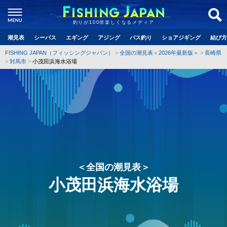
釣りが100倍楽しくなるメディア
潮見表
シーバス
エギング
アジング
バス釣り
ショアジギング
結び方
FISHING JAPAN（フィッシングジャパン）
全国の潮見表＜2026年最新版＞
長崎県
対馬市
小茂田浜海水浴場
＜全国の潮見表＞
小茂田浜海水浴場