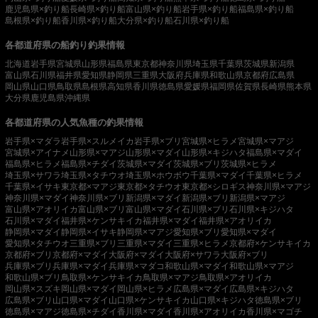
鹿児島県×釣り船
長崎県×釣り船
富山県×釣り船
岩手県×釣り船
福島県×釣り船
島根県×釣り船
香川県×釣り船
大分県×釣り船
石川県×釣り船
各都道府県の船釣り釣果情報
北海道
岩手県
宮城県
山形県
福島県
東京都
神奈川県
埼玉県
千葉県
茨城県
新潟県
富山県
石川県
福井県
愛知県
静岡県
三重県
大阪府
兵庫県
和歌山県
京都府
広島県
岡山県
山口県
鳥取県
島根県
高知県
香川県
徳島県
愛媛県
福岡県
佐賀県
長崎県
熊本県
大分県
鹿児島県
沖縄県
各都道府県の人気魚種の釣果情報
岩手県×マダラ
岩手県×スルメイカ
岩手県×ブリ
宮城県×ヒラメ
宮城県×マアジ
宮城県×アイナメ
山形県×マアジ
山形県×マダイ
山形県×キジハタ
福島県×マダイ
福島県×ヒラメ
福島県×チダイ
茨城県×マダイ
茨城県×ブリ
茨城県×ヒラメ
埼玉県×サワラ
埼玉県×タチウオ
埼玉県×ホウボウ
千葉県×マダイ
千葉県×ヒラメ
千葉県×イサキ
東京都×マアジ
東京都×タチウオ
東京都×シロギス
神奈川県×マアジ
神奈川県×マダイ
神奈川県×ブリ
新潟県×マダイ
新潟県×ブリ
新潟県×マアジ
富山県×アオリイカ
富山県×ブリ
富山県×マダイ
石川県×ブリ
石川県×キジハタ
石川県×マダイ
福井県×ケンサキイカ
福井県×マダイ
福井県×アオリイカ
静岡県×マダイ
静岡県×イサキ
静岡県×マアジ
愛知県×ブリ
愛知県×マダイ
愛知県×タチウオ
三重県×ブリ
三重県×マダイ
三重県×ヒラメ
京都府×ケンサキイカ
京都府×ブリ
京都府×マダイ
大阪府×マダイ
大阪府×サワラ
大阪府×ブリ
兵庫県×ブリ
兵庫県×マダイ
兵庫県×マダコ
和歌山県×マダイ
和歌山県×マアジ
和歌山県×ブリ
鳥取県×ケンサキイカ
鳥取県×マアジ
鳥取県×アオリイカ
岡山県×スズキ
岡山県×マダイ
岡山県×ヒラメ
広島県×マダイ
広島県×キジハタ
広島県×ブリ
山口県×マダイ
山口県×ケンサキイカ
山口県×キジハタ
徳島県×ブリ
徳島県×マアジ
徳島県×チダイ
香川県×マダイ
香川県×アオリイカ
香川県×マゴチ