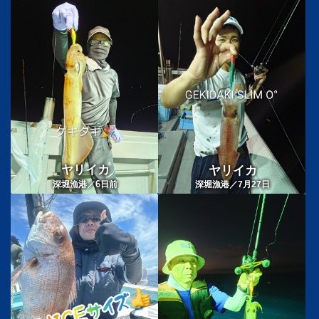
ヤリイカ
ヤリイカ
6
深堀漁港／
日前
深堀漁港／7月27日