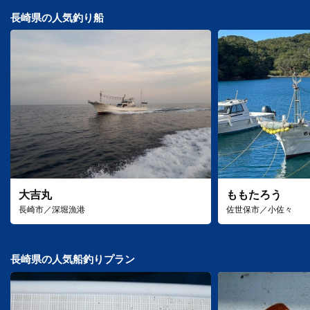
長崎県の人気釣り船
大吉丸
ももたろう
長崎市／深堀漁港
佐世保市／小佐々
長崎県の人気船釣りプラン