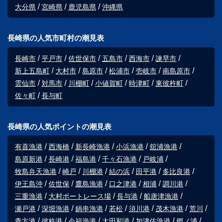
大分県
宮崎県
鹿児島県
沖縄県
長崎県の人気市町村の潮見表
長崎市
平戸市
佐世保市
五島市
西海市
諫早市
新上五島町
大村市
島原市
松浦市
壱岐市
南島原市
雲仙市
対馬市
川棚町
小値賀町
時津町
東彼杵町
佐々町
長与町
長崎県の人気ポイントの潮見表
有喜漁港
西海橋
新長崎漁港
小浜漁港
舘浦漁港
島原新港
長崎港
福島港
千々石漁港
戸岐浦
牧島弁天漁港
崎戸
川棚港
結の浜
田平港
多比良港
伊王島沖
佐世保
鷹島漁港
口之津港
相浦
調川港
三重漁港
大村ボートレース場
長与港
船唐津漁港
瀬戸港
深堀漁港
鍋串漁港
若松
須川港
茂木漁港
荒川
青方港
彼杵港
今福漁港
太田和港
加津佐漁港
郷ノ浦