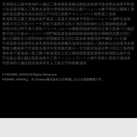
若洲海浜公園
本牧海釣り施設
三番瀬
鹿島港
横浜
舞阪漁港
那珂湊港
豊浜漁港
宇野港
小名浜港
貝塚人工島
加太漁港
大津港
葛西海浜公園
アジュール舞子
野島公園
閖上港
福田港
須磨海岸
清水港
旧江戸川河口
新舞子マリンパーク
相馬港
三池港
東扇島西公園
三浦海岸
南芦屋浜
二見港
片貝漁港
平和島ボートレース場
野北漁港
相模川河口
大洗マリーナ
若松
大蔵海岸
玉島Ｅ地区
碧南海釣り広場
波崎新漁港
木曽川河口
呼子港
八景島マリーナ
ふれーゆ裏
飯岡漁港
羽田
日立港
大黒海づり施設
豊川河口
千葉ポートパーク
関門橋
名護漁港
御前崎港
師崎港
天神崎
阿武隈川河口
海の公園
検見川堤防
筑後川昇開橋
室見川河口
敦賀新港
横須賀
平磯海づり公園
牛窓港
垂水漁港
明石港
本渡港
鳥取港
東幡豆漁港
佐伯港
田ノ浦漁港
仙台漁港
津名港
豊橋
大磯港
神戸空港親水護岸
木更津港
武庫川一文字
新宮漁港
吉野川河口
三角西港
洲本港
千葉港
城ヶ島公園
小島漁港
吹上浜
三崎漁港
妻鹿漁港
熊本新港
館山港
牛深
宇品波止場公園
志賀島漁港
大三島フィッシングパーク
網干港
新仁尾港
片瀬漁港
市原海釣り施設
姪浜漁港
本荘人工島
古宇利島
亀浦港
© FISHING JAPAN All Rights Reserved.
FISHING JAPANは、B.Creation株式会社の日本国における登録商標です。