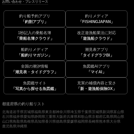
お問い合わせ・プレスリリース
釣り船予約アプリ
釣りメディア
「釣割アプリ」
「FISHINGJAPAN」
1秒記入の乗船名簿
改正遊漁船業法に対応
「乗船名簿クラウド」
「遊漁船クラウド」
船釣りメディア
潮見表アプリ
「船釣りマガジン」
「タイドグラフBI」
全国の潮汐情報
魚図鑑AIアプリ
「潮見表・タイドグラフ」
「マイAI」
魚図鑑サイト
充実の補償内容と安さ
「写真から探せる魚図鑑」
「新・遊漁船保険DX」
都道府県の釣り船リスト
北海道
岩手県
宮城県
福島県
東京都
神奈川県
埼玉県
千葉県
茨城県
新潟県
富山県
石川県
福井県
愛知県
静岡県
三重県
大阪府
兵庫県
和歌山県
京都府
広島県
岡山県
山口県
鳥取県
島根県
高知県
香川県
徳島県
愛媛県
福岡県
長崎県
熊本県
大分県
鹿児島県
沖縄県