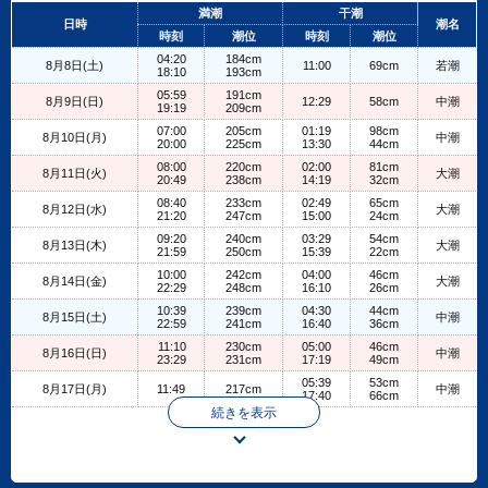
+
満潮
干潮
日時
潮名
−
時刻
潮位
時刻
潮位
04:20
184cm
8月8日(土)
11:00
69cm
若潮
18:10
193cm
05:59
191cm
8月9日(日)
12:29
58cm
中潮
19:19
209cm
07:00
205cm
01:19
98cm
8月10日(月)
中潮
20:00
225cm
13:30
44cm
08:00
220cm
02:00
81cm
8月11日(火)
大潮
20:49
238cm
14:19
32cm
08:40
233cm
02:49
65cm
8月12日(水)
大潮
21:20
247cm
15:00
24cm
09:20
240cm
03:29
54cm
8月13日(木)
大潮
21:59
250cm
15:39
22cm
10:00
242cm
04:00
46cm
8月14日(金)
大潮
22:29
248cm
16:10
26cm
10:39
239cm
04:30
44cm
8月15日(土)
中潮
22:59
241cm
16:40
36cm
11:10
230cm
05:00
46cm
8月16日(日)
中潮
23:29
231cm
17:19
49cm
05:39
53cm
8月17日(月)
11:49
217cm
中潮
17:40
66cm
続きを表示