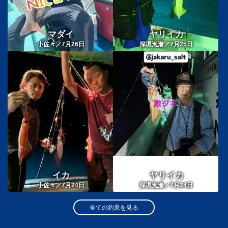
マダイ
ヤリイカ
小佐々／7月26日
深堀漁港／7月25日
イカ
ヤリイカ
小佐々／7月24日
深堀漁港／7月24日
全ての釣果を見る