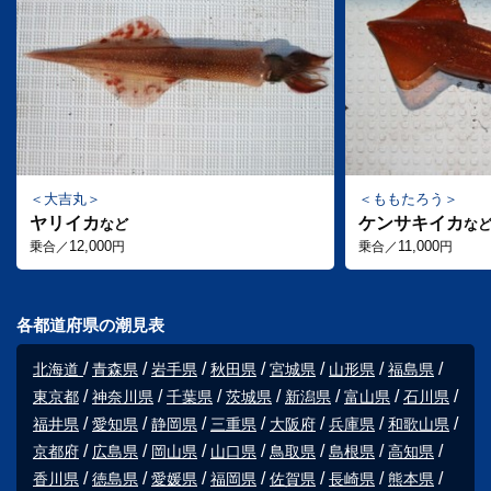
大吉丸
ももたろう
ヤリイカ
ケンサキイカ
など
な
12,000
11,000
乗合／
円
乗合／
円
各都道府県の潮見表
北海道
青森県
岩手県
秋田県
宮城県
山形県
福島県
東京都
神奈川県
千葉県
茨城県
新潟県
富山県
石川県
福井県
愛知県
静岡県
三重県
大阪府
兵庫県
和歌山県
京都府
広島県
岡山県
山口県
鳥取県
島根県
高知県
香川県
徳島県
愛媛県
福岡県
佐賀県
長崎県
熊本県