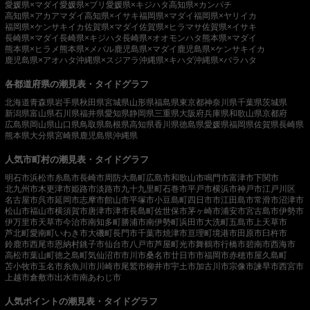
愛媛県×マダイ
愛媛県×ブリ
愛媛県×キジハタ
高知県×カンパチ
高知県×アカアマダイ
高知県×イサキ
福岡県×マダイ
福岡県×ヤリイカ
福岡県×ケンサキイカ
佐賀県×マダイ
佐賀県×ヒラマサ
佐賀県×イサキ
長崎県×マダイ
長崎県×キジハタ
長崎県×オオモンハタ
熊本県×マダイ
熊本県×ヒラメ
熊本県×メバル
鹿児島県×マダイ
鹿児島県×ケンサキイカ
鹿児島県×アオハタ
沖縄県×スジアラ
沖縄県×キハダ
沖縄県×バラハタ
各都道府県の潮見表・タイドグラフ
北海道
青森県
岩手県
秋田県
宮城県
山形県
福島県
東京都
神奈川県
千葉県
茨城県
新潟県
富山県
石川県
福井県
愛知県
静岡県
三重県
大阪府
兵庫県
和歌山県
京都府
広島県
岡山県
山口県
鳥取県
島根県
高知県
香川県
徳島県
愛媛県
福岡県
佐賀県
長崎県
熊本県
大分県
宮崎県
鹿児島県
沖縄県
人気市町村の潮見表・タイドグラフ
明石市
浜松市
糸島市
長崎市
周防大島町
広島市
和歌山市
鳴門市
富津市
下関市
北九州市
木更津市
姫路市
淡路市
九十九里町
石巻市
平戸市
横浜市
神戸市
江戸川区
名古屋市
呉市
延岡市
志摩市
館山市
平塚市
小豆島町
四日市市
江田島市
常滑市
沼津市
松山市
福山市
横須賀市
唐津市
津市
長島町
佐世保市
茅ヶ崎市
浦安市
宮古島市
伊勢市
伊万里市
天草市
今治市
南知多町
勝浦市
南伊勢町
浜田市
大洗町
五島市
上天草市
芦北町
愛南町
いわき市
大磯町
長門市
千葉市
焼津市
亘理町
境港市
田原市
臼杵市
鈴鹿市
西尾市
恩納村
銚子市
仙台市
八戸市
芦屋町
光市
舞鶴市
行橋市
碧南市
西海市
高松市
葉山町
徳之島町
気仙沼市
市川市
桑名市
廿日市市
福岡市
赤穂市
屋久島町
苫小牧市
玉名市
糸魚川市
川崎市
尾鷲市
柳井市
宇土市
加古川市
宗像市
諫早市
西宮市
上越市
倉敷市
出水市
南あわじ市
人気ポイントの潮見表・タイドグラフ