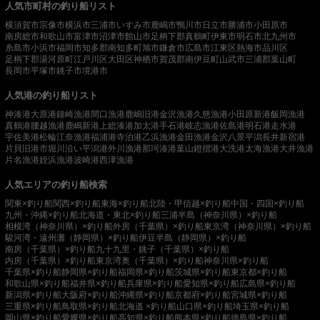
人気市町村の釣り船リスト
横須賀市
宗像市
横浜市
三浦市
いすみ市
鹿嶋市
鴨川市
日立市
勝浦市
小田原市
南房総市
和歌山市
富津市
沼津市
館山市
足柄下郡真鶴町
伊東市
明石市
北九州市
糸島市
小浜市
福岡市
知多郡南知多町
旭市
鎌倉市
広島市
江東区
熱海市
品川区
足柄下郡湯河原町
江戸川区
大田区
神栖市
賀茂郡南伊豆町
山武市
三浦郡葉山町
長岡市
平塚市
銚子市
境港市
人気港の釣り船リスト
神湊港
大原港
鐘崎漁港
間口漁港
鹿嶋旧港
金沢漁港
久慈漁港
小田原新港
飯岡漁港
真鶴港
腰越漁港
鹿嶋新港
上総湊港
加太港
手石港
岐志漁港
佐島港
明石港
走水港
宇佐美港
松輪江奈漁港
福浦港
寺泊港
乙浜漁港
金田漁港
金沢八景平潟
長井新宿港
片貝旧港
市堀川沿い
平潟港
外川漁港
那珂湊港
葉山鐙摺港
大洗港
太海漁港
大井漁港
片名漁港
姪浜漁港
波崎港
西津漁港
人気エリアの釣り船検索
関東×釣り船
関西×釣り船
東海×釣り船
北陸・甲信越×釣り船
中国・四国×釣り船
九州・沖縄×釣り船
北海道・東北×釣り船
三浦半島（神奈川県）×釣り船
相模湾（神奈川県）×釣り船
外房（千葉県）×釣り船
東京湾（神奈川県）×釣り船
駿河湾・遠州灘（静岡県）×釣り船
伊豆半島（静岡県）×釣り船
南房（千葉県）×釣り船
九十九里・銚子（千葉県）×釣り船
内房（千葉県）×釣り船
東京湾奥（千葉県）×釣り船
神奈川県×釣り船
千葉県×釣り船
静岡県×釣り船
福岡県×釣り船
茨城県×釣り船
東京都×釣り船
和歌山県×釣り船
福井県×釣り船
兵庫県×釣り船
愛知県×釣り船
広島県×釣り船
新潟県×釣り船
大阪府×釣り船
沖縄県×釣り船
京都府×釣り船
宮城県×釣り船
三重県×釣り船
鳥取県×釣り船
北海道 ×釣り船
山口県×釣り船
埼玉県×釣り船
岡山県×釣り船
愛媛県×釣り船
高知県×釣り船
熊本県×釣り船
徳島県×釣り船