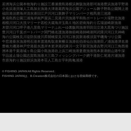
若洲海浜公園
本牧海釣り施設
三番瀬
鹿島港
横浜
舞阪漁港
那珂湊港
豊浜漁港
宇野港
小名浜港
貝塚人工島
加太漁港
大津港
葛西海浜公園
アジュール舞子
野島公園
閖上港
福田港
須磨海岸
清水港
旧江戸川河口
新舞子マリンパーク
相馬港
三池港
東扇島西公園
三浦海岸
南芦屋浜
二見港
片貝漁港
平和島ボートレース場
野北漁港
相模川河口
大洗マリーナ
若松
大蔵海岸
玉島Ｅ地区
碧南海釣り広場
波崎新漁港
木曽川河口
呼子港
八景島マリーナ
ふれーゆ裏
飯岡漁港
羽田
日立港
大黒海づり施設
豊川河口
千葉ポートパーク
関門橋
名護漁港
御前崎港
師崎港
阿武隈川河口
天神崎
海の公園
検見川堤防
筑後川昇開橋
室見川河口
敦賀新港
横須賀
平磯海づり公園
牛窓港
垂水漁港
明石港
本渡港
鳥取港
東幡豆漁港
佐伯港
仙台漁港
田ノ浦漁港
津名港
豊橋
大磯港
神戸空港親水護岸
木更津港
武庫川一文字
新宮漁港
吉野川河口
三角西港
洲本港
千葉港
城ヶ島公園
小島漁港
吹上浜
三崎漁港
妻鹿漁港
熊本新港
館山港
牛深
宇品波止場公園
志賀島漁港
大三島フィッシングパーク
網干港
新仁尾港
片瀬漁港
市原海釣り施設
姪浜漁港
本荘人工島
古宇利島
亀浦港
© FISHING JAPAN All Rights Reserved.
FISHING JAPANは、B.Creation株式会社の日本国における登録商標です。