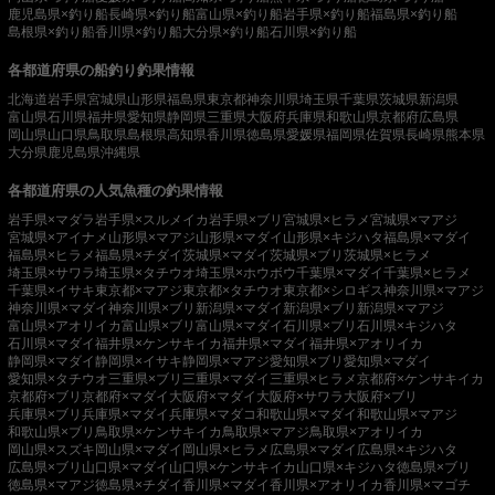
鹿児島県×釣り船
長崎県×釣り船
富山県×釣り船
岩手県×釣り船
福島県×釣り船
島根県×釣り船
香川県×釣り船
大分県×釣り船
石川県×釣り船
各都道府県の船釣り釣果情報
北海道
岩手県
宮城県
山形県
福島県
東京都
神奈川県
埼玉県
千葉県
茨城県
新潟県
富山県
石川県
福井県
愛知県
静岡県
三重県
大阪府
兵庫県
和歌山県
京都府
広島県
岡山県
山口県
鳥取県
島根県
高知県
香川県
徳島県
愛媛県
福岡県
佐賀県
長崎県
熊本県
大分県
鹿児島県
沖縄県
各都道府県の人気魚種の釣果情報
岩手県×マダラ
岩手県×スルメイカ
岩手県×ブリ
宮城県×ヒラメ
宮城県×マアジ
宮城県×アイナメ
山形県×マアジ
山形県×マダイ
山形県×キジハタ
福島県×マダイ
福島県×ヒラメ
福島県×チダイ
茨城県×マダイ
茨城県×ブリ
茨城県×ヒラメ
埼玉県×サワラ
埼玉県×タチウオ
埼玉県×ホウボウ
千葉県×マダイ
千葉県×ヒラメ
千葉県×イサキ
東京都×マアジ
東京都×タチウオ
東京都×シロギス
神奈川県×マアジ
神奈川県×マダイ
神奈川県×ブリ
新潟県×マダイ
新潟県×ブリ
新潟県×マアジ
富山県×アオリイカ
富山県×ブリ
富山県×マダイ
石川県×ブリ
石川県×キジハタ
石川県×マダイ
福井県×ケンサキイカ
福井県×マダイ
福井県×アオリイカ
静岡県×マダイ
静岡県×イサキ
静岡県×マアジ
愛知県×ブリ
愛知県×マダイ
愛知県×タチウオ
三重県×ブリ
三重県×マダイ
三重県×ヒラメ
京都府×ケンサキイカ
京都府×ブリ
京都府×マダイ
大阪府×マダイ
大阪府×サワラ
大阪府×ブリ
兵庫県×ブリ
兵庫県×マダイ
兵庫県×マダコ
和歌山県×マダイ
和歌山県×マアジ
和歌山県×ブリ
鳥取県×ケンサキイカ
鳥取県×マアジ
鳥取県×アオリイカ
岡山県×スズキ
岡山県×マダイ
岡山県×ヒラメ
広島県×マダイ
広島県×キジハタ
広島県×ブリ
山口県×マダイ
山口県×ケンサキイカ
山口県×キジハタ
徳島県×ブリ
徳島県×マアジ
徳島県×チダイ
香川県×マダイ
香川県×アオリイカ
香川県×マゴチ