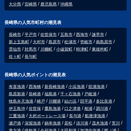
大分県
宮崎県
鹿児島県
沖縄県
長崎県の人気市町村の潮見表
長崎市
平戸市
佐世保市
五島市
西海市
諫早市
新上五島町
大村市
島原市
松浦市
壱岐市
南島原市
雲仙市
対馬市
川棚町
小値賀町
時津町
東彼杵町
佐々町
長与町
長崎県の人気ポイントの潮見表
有喜漁港
西海橋
新長崎漁港
小浜漁港
舘浦漁港
島原新港
長崎港
福島港
千々石漁港
戸岐浦
牧島弁天漁港
崎戸
川棚港
結の浜
田平港
多比良港
伊王島沖
佐世保
鷹島漁港
口之津港
相浦
調川港
三重漁港
大村ボートレース場
長与港
船唐津漁港
瀬戸港
深堀漁港
鍋串漁港
若松
須川港
茂木漁港
荒川
青方港
彼杵港
今福漁港
太田和港
加津佐漁港
郷ノ浦