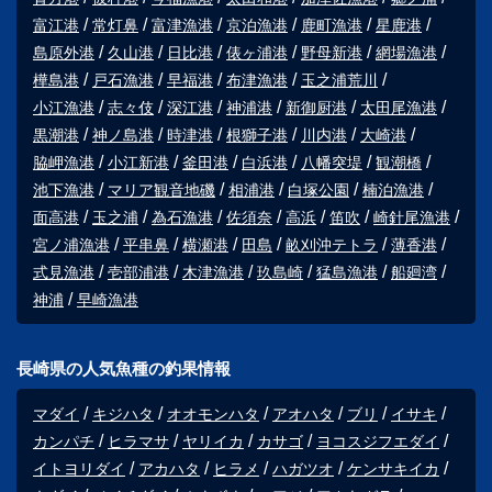
富江港
常灯鼻
富津漁港
京泊漁港
鹿町漁港
星鹿港
島原外港
久山港
日比港
俵ヶ浦港
野母新港
網場漁港
樺島港
戸石漁港
早福港
布津漁港
玉之浦荒川
小江漁港
志々伎
深江港
神浦港
新御厨港
太田尾漁港
黒潮港
神ノ島港
時津港
根獅子港
川内港
大崎港
脇岬漁港
小江新港
釜田港
白浜港
八幡突堤
観潮橋
池下漁港
マリア観音地磯
相浦港
白塚公園
楠泊漁港
面高港
玉之浦
為石漁港
佐須奈
高浜
笛吹
崎針尾漁港
宮ノ浦漁港
平串鼻
横瀬港
田島
畝刈沖テトラ
薄香港
式見漁港
壱部浦港
木津漁港
玖島崎
猛島漁港
船廻湾
神浦
早崎漁港
長崎県の人気魚種の釣果情報
マダイ
キジハタ
オオモンハタ
アオハタ
ブリ
イサキ
カンパチ
ヒラマサ
ヤリイカ
カサゴ
ヨコスジフエダイ
イトヨリダイ
アカハタ
ヒラメ
ハガツオ
ケンサキイカ