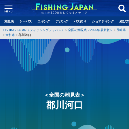
釣りが100倍楽しくなるメディア
潮見表
シーバス
エギング
アジング
バス釣り
ショアジギング
結び方
FISHING JAPAN（フィッシングジャパン）
全国の潮見表＜2026年最新版＞
長崎県
大村市
郡川河口
＜全国の潮見表＞
郡川河口