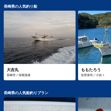
長崎県の人気釣り船
大吉丸
ももたろう
長崎市／深堀漁港
佐世保市／小佐々
長崎県の人気船釣りプラン