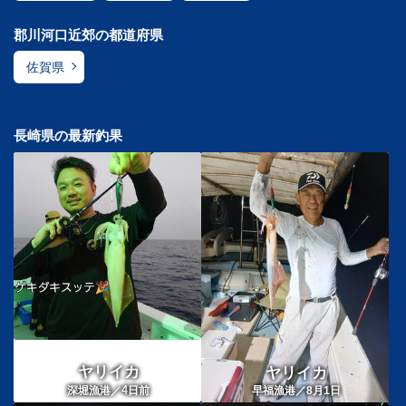
郡川河口近郊の都道府県
佐賀県
長崎県の最新釣果
ヤリイカ
ヤリイカ
4
深堀漁港／
日前
早福漁港／8月1日