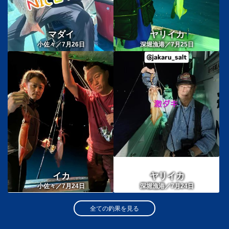
マダイ
ヤリイカ
小佐々／7月26日
深堀漁港／7月25日
イカ
ヤリイカ
小佐々／7月24日
深堀漁港／7月24日
全ての釣果を見る