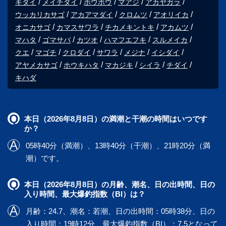
キダイ
メイチダイ
ホウボウ
マアジ
アカヤガラ
ウッカリカサゴ
アカアマダイ
クロムツ
アオリイカ
オニカサゴ
カマスサワラ
チカメキントキ
アカムツ
マハタ
ゴマサバ
カツオ
ハマフエフキ
スルメイカ
クエ
マゴチ
クロダイ
サワラ
メジナ
イシダイ
アヤメカサゴ
ホウキハタ
マカジキ
シイラ
チダイ
キハダ
本日（2026年8月8日）の満潮と干潮の時間はいつです
か？
05時40分（満潮）、13時40分（干潮）、21時20分（満
潮）です。
本日（2026年8月8日）の月齢、潮名、日の出時間、日の
入り時間、最大爆釣指数（BI）は？
月齢：24.7、潮名：若潮、日の出時間：05時38分、日の
入り時間：19時12分、最大爆釣指数（BI）：7.5となって