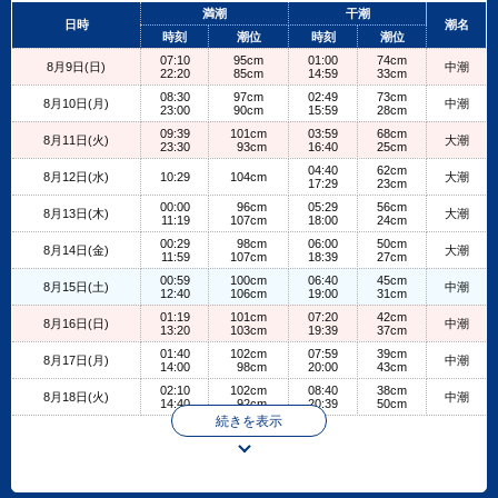
+
満潮
干潮
日時
潮名
−
時刻
潮位
時刻
潮位
07:10
95cm
01:00
74cm
8月9日(日)
中潮
22:20
85cm
14:59
33cm
08:30
97cm
02:49
73cm
8月10日(月)
中潮
23:00
90cm
15:59
28cm
09:39
101cm
03:59
68cm
8月11日(火)
大潮
23:30
93cm
16:40
25cm
04:40
62cm
8月12日(水)
10:29
104cm
大潮
17:29
23cm
00:00
96cm
05:29
56cm
8月13日(木)
大潮
11:19
107cm
18:00
24cm
00:29
98cm
06:00
50cm
8月14日(金)
大潮
11:59
107cm
18:39
27cm
00:59
100cm
06:40
45cm
8月15日(土)
中潮
12:40
106cm
19:00
31cm
01:19
101cm
07:20
42cm
8月16日(日)
中潮
13:20
103cm
19:39
37cm
01:40
102cm
07:59
39cm
8月17日(月)
中潮
14:00
98cm
20:00
43cm
02:10
102cm
08:40
38cm
8月18日(火)
中潮
14:40
92cm
20:39
50cm
続きを表示