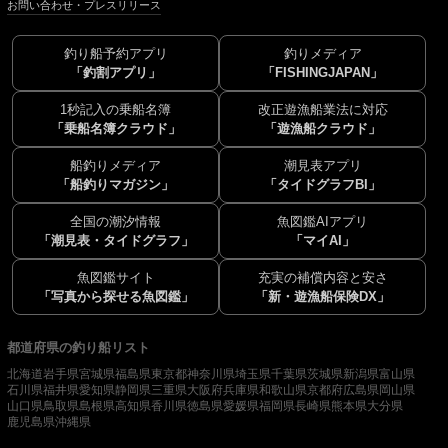
お問い合わせ・プレスリリース
釣り船予約アプリ
釣りメディア
「釣割アプリ」
「FISHINGJAPAN」
1秒記入の乗船名簿
改正遊漁船業法に対応
「乗船名簿クラウド」
「遊漁船クラウド」
船釣りメディア
潮見表アプリ
「船釣りマガジン」
「タイドグラフBI」
全国の潮汐情報
魚図鑑AIアプリ
「潮見表・タイドグラフ」
「マイAI」
魚図鑑サイト
充実の補償内容と安さ
「写真から探せる魚図鑑」
「新・遊漁船保険DX」
都道府県の釣り船リスト
北海道
岩手県
宮城県
福島県
東京都
神奈川県
埼玉県
千葉県
茨城県
新潟県
富山県
石川県
福井県
愛知県
静岡県
三重県
大阪府
兵庫県
和歌山県
京都府
広島県
岡山県
山口県
鳥取県
島根県
高知県
香川県
徳島県
愛媛県
福岡県
長崎県
熊本県
大分県
鹿児島県
沖縄県