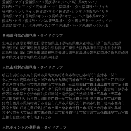
愛媛県×マダイ
愛媛県×ブリ
愛媛県×キジハタ
高知県×カンパチ
高知県×アカアマダイ
高知県×イサキ
福岡県×マダイ
福岡県×ヤリイカ
福岡県×ケンサキイカ
佐賀県×マダイ
佐賀県×ヒラマサ
佐賀県×イサキ
長崎県×マダイ
長崎県×キジハタ
長崎県×オオモンハタ
熊本県×マダイ
熊本県×ヒラメ
熊本県×メバル
鹿児島県×マダイ
鹿児島県×ケンサキイカ
鹿児島県×アオハタ
沖縄県×スジアラ
沖縄県×キハダ
沖縄県×バラハタ
各都道府県の潮見表・タイドグラフ
北海道
青森県
岩手県
秋田県
宮城県
山形県
福島県
東京都
神奈川県
千葉県
茨城県
新潟県
富山県
石川県
福井県
愛知県
静岡県
三重県
大阪府
兵庫県
和歌山県
京都府
広島県
岡山県
山口県
鳥取県
島根県
高知県
香川県
徳島県
愛媛県
福岡県
佐賀県
長崎県
熊本県
大分県
宮崎県
鹿児島県
沖縄県
人気市町村の潮見表・タイドグラフ
明石市
浜松市
糸島市
長崎市
周防大島町
広島市
和歌山市
鳴門市
富津市
下関市
北九州市
木更津市
姫路市
淡路市
九十九里町
石巻市
平戸市
横浜市
神戸市
江戸川区
名古屋市
呉市
延岡市
志摩市
館山市
平塚市
小豆島町
四日市市
江田島市
常滑市
沼津市
松山市
福山市
横須賀市
唐津市
津市
長島町
佐世保市
茅ヶ崎市
浦安市
宮古島市
伊勢市
伊万里市
天草市
今治市
南知多町
勝浦市
南伊勢町
大洗町
浜田市
五島市
上天草市
芦北町
愛南町
いわき市
大磯町
長門市
千葉市
焼津市
亘理町
境港市
田原市
臼杵市
鈴鹿市
西尾市
恩納村
銚子市
仙台市
八戸市
芦屋町
光市
舞鶴市
行橋市
碧南市
西海市
高松市
葉山町
徳之島町
気仙沼市
市川市
桑名市
廿日市市
福岡市
赤穂市
屋久島町
苫小牧市
玉名市
糸魚川市
川崎市
尾鷲市
柳井市
宇土市
加古川市
宗像市
諫早市
西宮市
上越市
倉敷市
出水市
南あわじ市
人気ポイントの潮見表・タイドグラフ