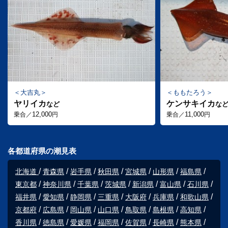
大吉丸
ももたろう
ヤリイカ
ケンサキイカ
など
な
12,000
11,000
乗合／
円
乗合／
円
各都道府県の潮見表
北海道
青森県
岩手県
秋田県
宮城県
山形県
福島県
東京都
神奈川県
千葉県
茨城県
新潟県
富山県
石川県
福井県
愛知県
静岡県
三重県
大阪府
兵庫県
和歌山県
京都府
広島県
岡山県
山口県
鳥取県
島根県
高知県
香川県
徳島県
愛媛県
福岡県
佐賀県
長崎県
熊本県