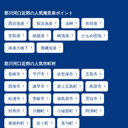
郡川河口近郊の人気潮見表ポイント
西目漁港
荻浜漁港
涙岬
長田港
笠島港
納屋港
崎漁港
かもめ団地
南港大橋下
鹿磯漁港
郡川河口近郊の人気市町村
長崎市
平戸市
佐世保市
五島市
西海市
諫早市
新上五島町
島原市
松浦市
壱岐市
南島原市
雲仙市
対馬市
川棚町
小値賀町
時津町
東彼杵町
佐々町
長与町