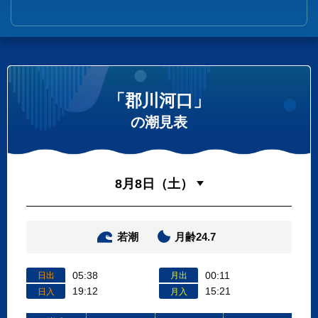
「郡川河口」
の潮見表
若潮
月齢24.7
05:38
00:11
日出
月出
19:12
15:21
日入
月入