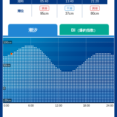
潮時
05:40
13:40
21:20
満潮
干潮
満潮
潮位
95cm
37cm
80cm
潮汐
BI
（爆釣指数）
100
50
0
-20
0:00
6:00
12:00
18:00
24:00
Leaflet
| ©
OpenStreetMap contributors