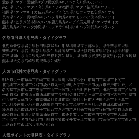
愛媛県×マダイ
愛媛県×ブリ
愛媛県×キジハタ
高知県×カンパチ
高知県×アカアマダイ
高知県×イサキ
福岡県×マダイ
福岡県×ヤリイカ
福岡県×ケンサキイカ
佐賀県×マダイ
佐賀県×ヒラマサ
佐賀県×イサキ
長崎県×マダイ
長崎県×キジハタ
長崎県×オオモンハタ
熊本県×マダイ
熊本県×ヒラメ
熊本県×メバル
鹿児島県×マダイ
鹿児島県×ケンサキイカ
鹿児島県×アオハタ
沖縄県×スジアラ
沖縄県×キハダ
沖縄県×バラハタ
各都道府県の潮見表・タイドグラフ
北海道
青森県
岩手県
秋田県
宮城県
山形県
福島県
東京都
神奈川県
千葉県
茨城県
新潟県
富山県
石川県
福井県
愛知県
静岡県
三重県
大阪府
兵庫県
和歌山県
京都府
広島県
岡山県
山口県
鳥取県
島根県
高知県
香川県
徳島県
愛媛県
福岡県
佐賀県
長崎県
熊本県
大分県
宮崎県
鹿児島県
沖縄県
人気市町村の潮見表・タイドグラフ
明石市
浜松市
糸島市
長崎市
周防大島町
広島市
和歌山市
鳴門市
富津市
下関市
北九州市
木更津市
姫路市
淡路市
九十九里町
石巻市
平戸市
横浜市
神戸市
江戸川区
名古屋市
呉市
延岡市
志摩市
館山市
平塚市
小豆島町
四日市市
江田島市
常滑市
沼津市
松山市
福山市
横須賀市
唐津市
津市
長島町
佐世保市
茅ヶ崎市
浦安市
宮古島市
伊勢市
伊万里市
天草市
今治市
南知多町
勝浦市
南伊勢町
浜田市
大洗町
五島市
上天草市
芦北町
愛南町
いわき市
大磯町
長門市
千葉市
焼津市
亘理町
境港市
田原市
臼杵市
鈴鹿市
西尾市
恩納村
銚子市
仙台市
八戸市
芦屋町
光市
舞鶴市
行橋市
碧南市
西海市
高松市
葉山町
徳之島町
気仙沼市
市川市
桑名市
廿日市市
福岡市
赤穂市
屋久島町
苫小牧市
玉名市
糸魚川市
川崎市
尾鷲市
柳井市
宇土市
加古川市
宗像市
諫早市
西宮市
上越市
倉敷市
出水市
南あわじ市
人気ポイントの潮見表・タイドグラフ