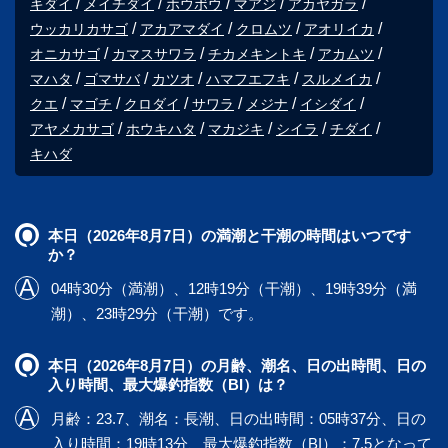
キダイ
メイチダイ
ホウボウ
マアジ
アカヤガラ
ウッカリカサゴ
アカアマダイ
クロムツ
アオリイカ
オニカサゴ
カマスサワラ
チカメキントキ
アカムツ
マハタ
ゴマサバ
カツオ
ハマフエフキ
スルメイカ
クエ
マゴチ
クロダイ
サワラ
メジナ
イシダイ
アヤメカサゴ
ホウキハタ
マカジキ
シイラ
チダイ
キハダ
本日（2026年8月7日）の満潮と干潮の時間はいつです
か？
04時30分（満潮）、12時19分（干潮）、19時39分（満
潮）、23時29分（干潮）です。
本日（2026年8月7日）の月齢、潮名、日の出時間、日の
入り時間、最大爆釣指数（BI）は？
月齢：23.7、潮名：長潮、日の出時間：05時37分、日の
入り時間：19時13分、最大爆釣指数（BI）：7.5となって