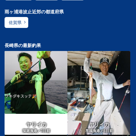
雨ヶ浦港波止近郊の都道府県
佐賀県
長崎県の最新釣果
ヤリイカ
ヤリイカ
3
6
深堀漁港／
日前
早福漁港／
日前