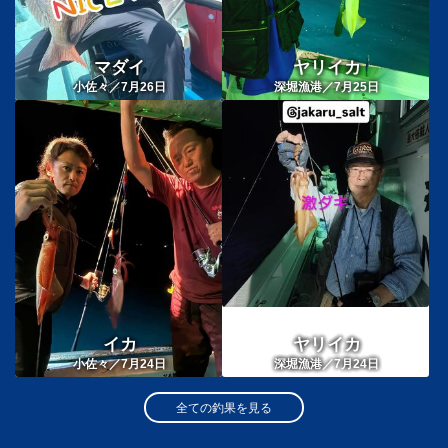
マダイ
ヤリイカ
小佐々／7月26日
深堀漁港／7月25日
イカ
ヤリイカ
小佐々／7月24日
深堀漁港／7月24日
全ての釣果を見る