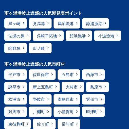
雨ヶ浦港波止近郊の人気潮見表ポイント
満ヶ崎
見高港
鵜泊漁港
静浦漁港
法瀬の鼻
呉崎干拓地
館浜漁港
小波漁港
関野鼻
田ノ崎
雨ヶ浦港波止近郊の人気市町村
平戸市
佐世保市
五島市
西海市
諫早市
新上五島町
大村市
島原市
松浦市
壱岐市
南島原市
雲仙市
対馬市
川棚町
小値賀町
時津町
東彼杵町
佐々町
長与町