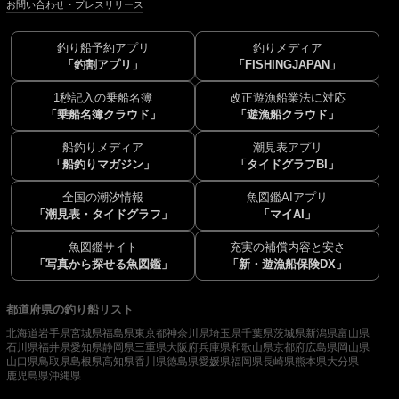
お問い合わせ・プレスリリース
釣り船予約アプリ
釣りメディア
「釣割アプリ」
「FISHINGJAPAN」
1秒記入の乗船名簿
改正遊漁船業法に対応
「乗船名簿クラウド」
「遊漁船クラウド」
船釣りメディア
潮見表アプリ
「船釣りマガジン」
「タイドグラフBI」
全国の潮汐情報
魚図鑑AIアプリ
「潮見表・タイドグラフ」
「マイAI」
魚図鑑サイト
充実の補償内容と安さ
「写真から探せる魚図鑑」
「新・遊漁船保険DX」
都道府県の釣り船リスト
北海道
岩手県
宮城県
福島県
東京都
神奈川県
埼玉県
千葉県
茨城県
新潟県
富山県
石川県
福井県
愛知県
静岡県
三重県
大阪府
兵庫県
和歌山県
京都府
広島県
岡山県
山口県
鳥取県
島根県
高知県
香川県
徳島県
愛媛県
福岡県
長崎県
熊本県
大分県
鹿児島県
沖縄県