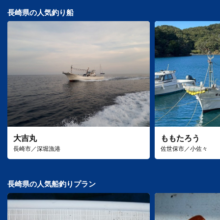
長崎県の人気釣り船
大吉丸
ももたろう
長崎市／深堀漁港
佐世保市／小佐々
長崎県の人気船釣りプラン