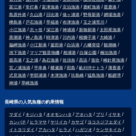
富江港
常灯鼻
富津漁港
京泊漁港
鹿町漁港
星鹿港
島原外港
久山港
日比港
俵ヶ浦港
野母新港
網場漁港
樺島港
戸石漁港
早福港
布津漁港
玉之浦荒川
小江漁港
志々伎
深江港
神浦港
新御厨港
太田尾漁港
黒潮港
神ノ島港
時津港
川内港
根獅子港
大崎港
脇岬漁港
小江新港
釜田港
白浜港
八幡突堤
観潮橋
池下漁港
マリア観音地磯
相浦港
白塚公園
楠泊漁港
面高港
玉之浦
為石漁港
佐須奈
高浜
笛吹
崎針尾漁港
宮ノ浦漁港
平串鼻
横瀬港
田島
畝刈沖テトラ
薄香港
式見漁港
壱部浦港
木津漁港
玖島崎
猛島漁港
船廻湾
神浦
早崎漁港
長崎県の人気魚種の釣果情報
マダイ
キジハタ
オオモンハタ
アオハタ
ブリ
イサキ
カンパチ
ヒラマサ
ヤリイカ
カサゴ
ヨコスジフエダイ
イトヨリダイ
アカハタ
ヒラメ
ハガツオ
ケンサキイカ