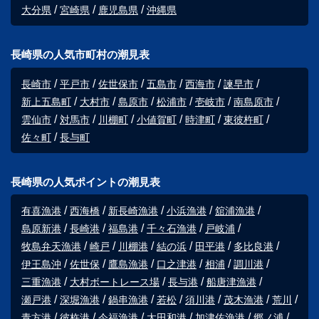
大分県
宮崎県
鹿児島県
沖縄県
長崎県の人気市町村の潮見表
長崎市
平戸市
佐世保市
五島市
西海市
諫早市
新上五島町
大村市
島原市
松浦市
壱岐市
南島原市
雲仙市
対馬市
川棚町
小値賀町
時津町
東彼杵町
佐々町
長与町
長崎県の人気ポイントの潮見表
有喜漁港
西海橋
新長崎漁港
小浜漁港
舘浦漁港
島原新港
長崎港
福島港
千々石漁港
戸岐浦
牧島弁天漁港
崎戸
川棚港
結の浜
田平港
多比良港
伊王島沖
佐世保
鷹島漁港
口之津港
相浦
調川港
三重漁港
大村ボートレース場
長与港
船唐津漁港
瀬戸港
深堀漁港
鍋串漁港
若松
須川港
茂木漁港
荒川
青方港
彼杵港
今福漁港
太田和港
加津佐漁港
郷ノ浦