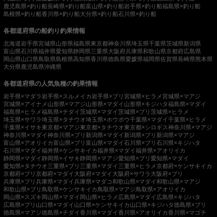
鹿児島県×釣り船
長崎県×釣り船
富山県×釣り船
岩手県×釣り船
福島県×釣り船
島根県×釣り船
香川県×釣り船
大分県×釣り船
石川県×釣り船
各都道府県の船釣り釣果情報
北海道
岩手県
宮城県
山形県
福島県
東京都
神奈川県
埼玉県
千葉県
茨城県
新潟県
富山県
石川県
福井県
愛知県
静岡県
三重県
大阪府
兵庫県
和歌山県
京都府
広島県
岡山県
山口県
鳥取県
島根県
高知県
香川県
徳島県
愛媛県
福岡県
佐賀県
長崎県
熊本県
大分県
鹿児島県
沖縄県
各都道府県の人気魚種の釣果情報
岩手県×マダラ
岩手県×スルメイカ
岩手県×ブリ
宮城県×ヒラメ
宮城県×マアジ
宮城県×アイナメ
山形県×マアジ
山形県×マダイ
山形県×キジハタ
福島県×マダイ
福島県×ヒラメ
福島県×チダイ
茨城県×マダイ
茨城県×ブリ
茨城県×ヒラメ
埼玉県×サワラ
埼玉県×タチウオ
埼玉県×ホウボウ
千葉県×マダイ
千葉県×ヒラメ
千葉県×イサキ
東京都×マアジ
東京都×タチウオ
東京都×シロギス
神奈川県×マアジ
神奈川県×マダイ
神奈川県×ブリ
新潟県×マダイ
新潟県×ブリ
新潟県×マアジ
富山県×アオリイカ
富山県×ブリ
富山県×マダイ
石川県×ブリ
石川県×キジハタ
石川県×マダイ
福井県×ケンサキイカ
福井県×マダイ
福井県×アオリイカ
静岡県×マダイ
静岡県×イサキ
静岡県×マアジ
愛知県×ブリ
愛知県×マダイ
愛知県×タチウオ
三重県×ブリ
三重県×マダイ
三重県×ヒラメ
京都府×ケンサキイカ
京都府×ブリ
京都府×マダイ
大阪府×マダイ
大阪府×サワラ
大阪府×ブリ
兵庫県×ブリ
兵庫県×マダイ
兵庫県×マダコ
和歌山県×マダイ
和歌山県×マアジ
和歌山県×ブリ
鳥取県×ケンサキイカ
鳥取県×マアジ
鳥取県×アオリイカ
岡山県×スズキ
岡山県×マダイ
岡山県×ヒラメ
広島県×マダイ
広島県×キジハタ
広島県×ブリ
山口県×マダイ
山口県×ケンサキイカ
山口県×キジハタ
徳島県×ブリ
徳島県×マアジ
徳島県×チダイ
香川県×マダイ
香川県×アオリイカ
香川県×マゴチ