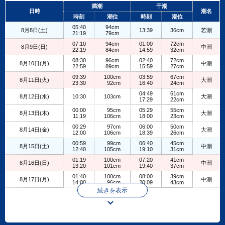
+
満潮
干潮
日時
潮名
−
時刻
潮位
時刻
潮位
05:40
94cm
8月8日(土)
13:39
36cm
若潮
21:19
79cm
07:10
94cm
01:00
72cm
8月9日(日)
中潮
22:19
84cm
14:59
32cm
08:30
96cm
02:40
72cm
8月10日(月)
中潮
22:59
89cm
15:59
27cm
09:39
100cm
03:59
67cm
8月11日(火)
大潮
23:30
92cm
16:40
24cm
04:49
61cm
8月12日(水)
10:30
103cm
大潮
17:29
22cm
00:00
95cm
05:29
55cm
8月13日(木)
大潮
11:19
106cm
18:00
23cm
00:29
97cm
06:00
50cm
8月14日(金)
大潮
12:00
106cm
18:39
26cm
00:59
99cm
06:40
45cm
8月15日(土)
中潮
12:40
105cm
19:10
31cm
01:19
100cm
07:20
41cm
8月16日(日)
中潮
13:20
101cm
19:40
37cm
01:40
100cm
08:00
39cm
8月17日(月)
中潮
14:00
96cm
20:09
43cm
続きを表示