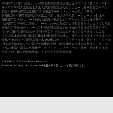
若洲海浜公園
本牧海釣り施設
三番瀬
鹿島港
横浜
舞阪漁港
那珂湊港
豊浜漁港
宇野港
小名浜港
貝塚人工島
加太漁港
大津港
葛西海浜公園
アジュール舞子
野島公園
閖上港
福田港
須磨海岸
清水港
旧江戸川河口
新舞子マリンパーク
相馬港
三池港
東扇島西公園
三浦海岸
南芦屋浜
二見港
片貝漁港
平和島ボートレース場
野北漁港
相模川河口
大洗マリーナ
若松
大蔵海岸
玉島Ｅ地区
碧南海釣り広場
波崎新漁港
木曽川河口
呼子港
八景島マリーナ
ふれーゆ裏
飯岡漁港
羽田
日立港
大黒海づり施設
豊川河口
千葉ポートパーク
関門橋
名護漁港
御前崎港
師崎港
天神崎
阿武隈川河口
海の公園
検見川堤防
筑後川昇開橋
室見川河口
敦賀新港
横須賀
平磯海づり公園
牛窓港
垂水漁港
明石港
本渡港
鳥取港
東幡豆漁港
佐伯港
田ノ浦漁港
仙台漁港
津名港
豊橋
大磯港
神戸空港親水護岸
木更津港
武庫川一文字
新宮漁港
吉野川河口
三角西港
洲本港
千葉港
城ヶ島公園
小島漁港
吹上浜
三崎漁港
妻鹿漁港
熊本新港
館山港
牛深
宇品波止場公園
志賀島漁港
大三島フィッシングパーク
網干港
新仁尾港
片瀬漁港
市原海釣り施設
姪浜漁港
本荘人工島
古宇利島
亀浦港
© FISHING JAPAN All Rights Reserved.
FISHING JAPANは、B.Creation株式会社の日本国における登録商標です。