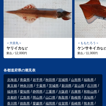
大吉丸
ももたろう
ヤリイカ
ケンサキイカ
など
な
12,000
11,000
乗合／
円
乗合／
円
各都道府県の潮見表
北海道
青森県
岩手県
秋田県
宮城県
山形県
福島県
東京都
神奈川県
千葉県
茨城県
新潟県
富山県
石川県
福井県
愛知県
静岡県
三重県
大阪府
兵庫県
和歌山県
京都府
広島県
岡山県
山口県
鳥取県
島根県
高知県
香川県
徳島県
愛媛県
福岡県
佐賀県
長崎県
熊本県