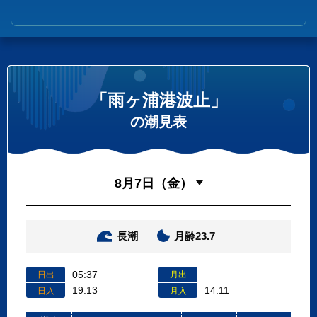
「雨ヶ浦港波止」
の潮見表
長潮
月齢23.7
05:37
日出
月出
19:13
14:11
日入
月入