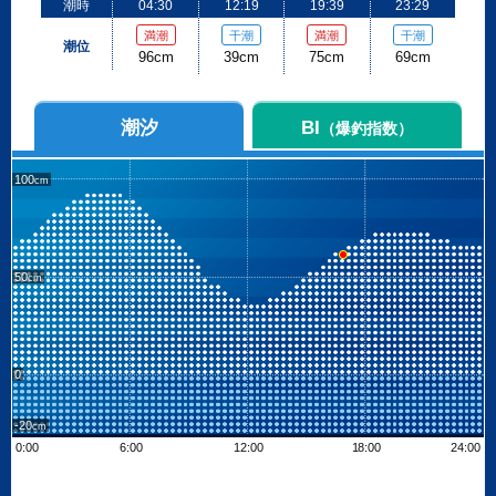
潮時
04:30
12:19
19:39
23:29
満潮
干潮
満潮
干潮
潮位
96cm
39cm
75cm
69cm
潮汐
BI
（爆釣指数）
100
50
0
-20
0:00
6:00
12:00
18:00
24:00
Leaflet
| ©
OpenStreetMap contributors