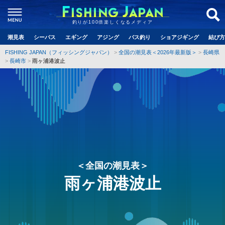
釣りが100倍楽しくなるメディア
潮見表
シーバス
エギング
アジング
バス釣り
ショアジギング
結び方
FISHING JAPAN（フィッシングジャパン）
全国の潮見表＜2026年最新版＞
長崎県
長崎市
雨ヶ浦港波止
＜全国の潮見表＞
雨ヶ浦港波止