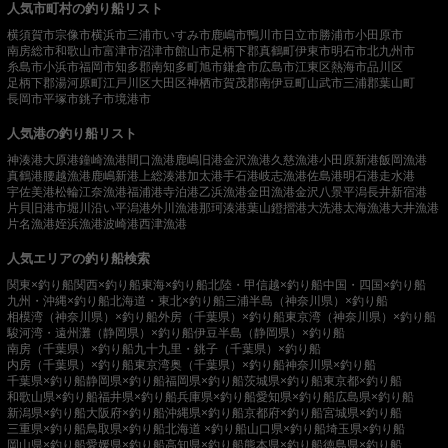
人気市町村の釣り船リスト
横須賀市
宗像市
横浜市
三浦市
いすみ市
鹿嶋市
鴨川市
日立市
勝浦市
小田原市
南房総市
和歌山市
富津市
沼津市
館山市
足柄下郡真鶴町
伊東市
明石市
北九州市
糸島市
小浜市
福岡市
知多郡南知多町
旭市
鎌倉市
広島市
江東区
熱海市
品川区
足柄下郡湯河原町
江戸川区
大田区
神栖市
賀茂郡南伊豆町
山武市
三浦郡葉山町
長岡市
平塚市
銚子市
境港市
人気港の釣り船リスト
神湊港
大原港
鐘崎漁港
間口漁港
鹿嶋旧港
金沢漁港
久慈漁港
小田原新港
飯岡漁港
真鶴港
腰越漁港
鹿嶋新港
上総湊港
加太港
手石港
岐志漁港
佐島港
明石港
走水港
宇佐美港
松輪江奈漁港
福浦港
寺泊港
乙浜漁港
金田漁港
金沢八景平潟
長井新宿港
片貝旧港
市堀川沿い
平潟港
外川漁港
那珂湊港
葉山鐙摺港
大洗港
太海漁港
大井漁港
片名漁港
姪浜漁港
波崎港
西津漁港
人気エリアの釣り船検索
関東×釣り船
関西×釣り船
東海×釣り船
北陸・甲信越×釣り船
中国・四国×釣り船
九州・沖縄×釣り船
北海道・東北×釣り船
三浦半島（神奈川県）×釣り船
相模湾（神奈川県）×釣り船
外房（千葉県）×釣り船
東京湾（神奈川県）×釣り船
駿河湾・遠州灘（静岡県）×釣り船
伊豆半島（静岡県）×釣り船
南房（千葉県）×釣り船
九十九里・銚子（千葉県）×釣り船
内房（千葉県）×釣り船
東京湾奥（千葉県）×釣り船
神奈川県×釣り船
千葉県×釣り船
静岡県×釣り船
福岡県×釣り船
茨城県×釣り船
東京都×釣り船
和歌山県×釣り船
福井県×釣り船
兵庫県×釣り船
愛知県×釣り船
広島県×釣り船
新潟県×釣り船
大阪府×釣り船
沖縄県×釣り船
京都府×釣り船
宮城県×釣り船
三重県×釣り船
鳥取県×釣り船
北海道 ×釣り船
山口県×釣り船
埼玉県×釣り船
岡山県×釣り船
愛媛県×釣り船
高知県×釣り船
熊本県×釣り船
徳島県×釣り船