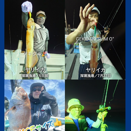
ヤリイカ
ヤリイカ
6
深堀漁港／
日前
深堀漁港／7月27日