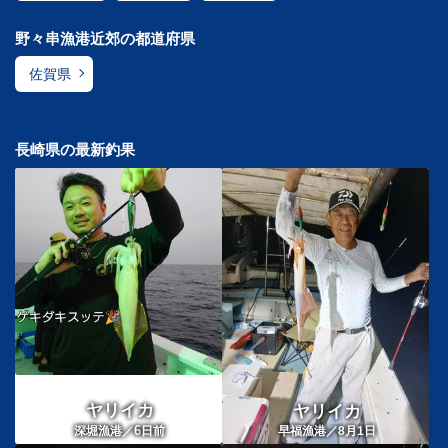
野々串漁港近郊の都道府県
佐賀県
長崎県の最新釣果
ヤリイカ
ヤリイカ
6
深堀漁港／
日前
早福漁港／8月1日