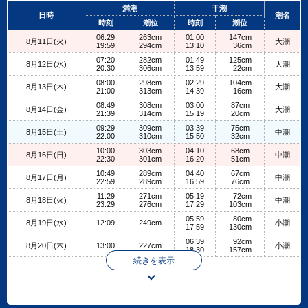
+
満潮
干潮
日時
潮名
−
時刻
潮位
時刻
潮位
06:29
263cm
01:00
147cm
8月11日(火)
大潮
19:59
294cm
13:10
36cm
07:20
282cm
01:49
125cm
8月12日(水)
大潮
20:30
306cm
13:59
22cm
08:00
298cm
02:29
104cm
8月13日(木)
大潮
21:00
313cm
14:39
16cm
08:49
308cm
03:00
87cm
8月14日(金)
大潮
21:39
314cm
15:19
20cm
09:29
309cm
03:39
75cm
8月15日(土)
中潮
22:00
310cm
15:50
32cm
10:00
303cm
04:10
68cm
8月16日(日)
中潮
22:30
301cm
16:20
51cm
10:49
289cm
04:40
67cm
8月17日(月)
中潮
22:59
289cm
16:59
76cm
11:29
271cm
05:19
72cm
8月18日(火)
中潮
23:29
276cm
17:29
103cm
05:59
80cm
8月19日(水)
12:09
249cm
小潮
17:59
130cm
06:39
92cm
8月20日(木)
13:00
227cm
小潮
18:30
157cm
続きを表示