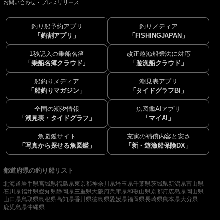
お問い合わせ・プレスリリース
釣り船予約アプリ
釣りメディア
「釣割アプリ」
「FISHINGJAPAN」
1秒記入の乗船名簿
改正遊漁船業法に対応
「乗船名簿クラウド」
「遊漁船クラウド」
船釣りメディア
潮見表アプリ
「船釣りマガジン」
「タイドグラフBI」
全国の潮汐情報
魚図鑑AIアプリ
「潮見表・タイドグラフ」
「マイAI」
魚図鑑サイト
充実の補償内容と安さ
「写真から探せる魚図鑑」
「新・遊漁船保険DX」
都道府県の釣り船リスト
北海道
岩手県
宮城県
福島県
東京都
神奈川県
埼玉県
千葉県
茨城県
新潟県
富山県
石川県
福井県
愛知県
静岡県
三重県
大阪府
兵庫県
和歌山県
京都府
広島県
岡山県
山口県
鳥取県
島根県
高知県
香川県
徳島県
愛媛県
福岡県
長崎県
熊本県
大分県
鹿児島県
沖縄県