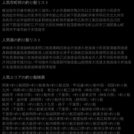
人気市町村の釣り船リスト
横須賀市
宗像市
横浜市
三浦市
いすみ市
鹿嶋市
鴨川市
日立市
勝浦市
小田原市
南房総市
和歌山市
富津市
沼津市
館山市
足柄下郡真鶴町
伊東市
明石市
北九州市
糸島市
小浜市
福岡市
知多郡南知多町
旭市
鎌倉市
広島市
江東区
熱海市
品川区
足柄下郡湯河原町
江戸川区
大田区
神栖市
賀茂郡南伊豆町
山武市
三浦郡葉山町
長岡市
平塚市
銚子市
境港市
人気港の釣り船リスト
神湊港
大原港
鐘崎漁港
間口漁港
鹿嶋旧港
金沢漁港
久慈漁港
小田原新港
飯岡漁港
真鶴港
腰越漁港
鹿嶋新港
上総湊港
加太港
手石港
岐志漁港
佐島港
明石港
走水港
宇佐美港
松輪江奈漁港
福浦港
寺泊港
乙浜漁港
金田漁港
金沢八景平潟
長井新宿港
片貝旧港
市堀川沿い
平潟港
外川漁港
那珂湊港
葉山鐙摺港
大洗港
太海漁港
大井漁港
片名漁港
姪浜漁港
波崎港
西津漁港
人気エリアの釣り船検索
関東×釣り船
関西×釣り船
東海×釣り船
北陸・甲信越×釣り船
中国・四国×釣り船
九州・沖縄×釣り船
北海道・東北×釣り船
三浦半島（神奈川県）×釣り船
相模湾（神奈川県）×釣り船
外房（千葉県）×釣り船
東京湾（神奈川県）×釣り船
駿河湾・遠州灘（静岡県）×釣り船
伊豆半島（静岡県）×釣り船
南房（千葉県）×釣り船
九十九里・銚子（千葉県）×釣り船
内房（千葉県）×釣り船
東京湾奥（千葉県）×釣り船
神奈川県×釣り船
千葉県×釣り船
静岡県×釣り船
福岡県×釣り船
茨城県×釣り船
東京都×釣り船
和歌山県×釣り船
福井県×釣り船
兵庫県×釣り船
愛知県×釣り船
広島県×釣り船
新潟県×釣り船
大阪府×釣り船
沖縄県×釣り船
京都府×釣り船
宮城県×釣り船
三重県×釣り船
鳥取県×釣り船
北海道 ×釣り船
山口県×釣り船
埼玉県×釣り船
岡山県×釣り船
愛媛県×釣り船
高知県×釣り船
熊本県×釣り船
徳島県×釣り船