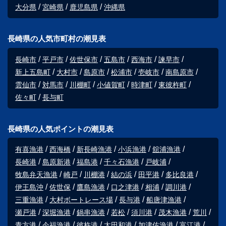
大分県
宮崎県
鹿児島県
沖縄県
長崎県の人気市町村の潮見表
長崎市
平戸市
佐世保市
五島市
西海市
諫早市
新上五島町
大村市
島原市
松浦市
壱岐市
南島原市
雲仙市
対馬市
川棚町
小値賀町
時津町
東彼杵町
佐々町
長与町
長崎県の人気ポイントの潮見表
有喜漁港
西海橋
新長崎漁港
小浜漁港
舘浦漁港
長崎港
島原新港
福島港
千々石漁港
戸岐浦
牧島弁天漁港
崎戸
川棚港
結の浜
田平港
多比良港
伊王島沖
佐世保
鷹島漁港
口之津港
相浦
調川港
三重漁港
大村ボートレース場
長与港
船唐津漁港
瀬戸港
深堀漁港
鍋串漁港
若松
須川港
茂木漁港
荒川
青方港
今福漁港
彼杵港
太田和港
加津佐漁港
富江港