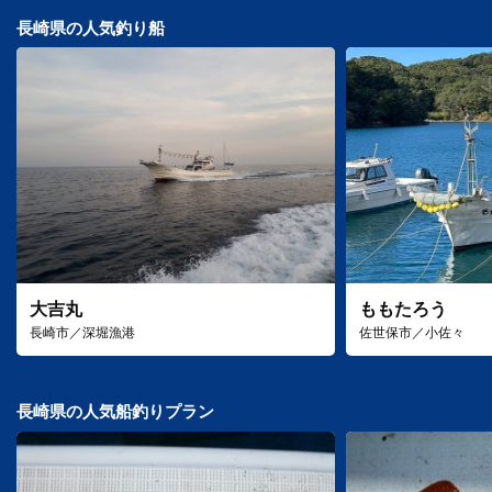
長崎県の人気釣り船
大吉丸
ももたろう
長崎市／深堀漁港
佐世保市／小佐々
長崎県の人気船釣りプラン