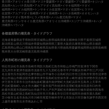
香川県×アオリイカ
香川県×マゴチ
愛媛県×マダイ
愛媛県×ブリ
愛媛県×キジハタ
高知県×カンパチ
高知県×アカアマダイ
高知県×イサキ
福岡県×マダイ
福岡県×ヤリイカ
福岡県×ケンサキイカ
佐賀県×マダイ
佐賀県×ヒラマサ
佐賀県×アカアマダイ
長崎県×マダイ
長崎県×キジハタ
長崎県×オオモンハタ
熊本県×マダイ
熊本県×ヒラメ
熊本県×メバル
鹿児島県×マダイ
鹿児島県×ケンサキイカ
鹿児島県×アオリイカ
沖縄県×スジアラ
沖縄県×キハダ
沖縄県×バラハタ
各都道府県の潮見表・タイドグラフ
北海道
青森県
岩手県
秋田県
宮城県
山形県
福島県
東京都
神奈川県
千葉県
茨城県
新潟県
富山県
石川県
福井県
愛知県
静岡県
三重県
大阪府
兵庫県
和歌山県
京都府
広島県
岡山県
山口県
鳥取県
島根県
高知県
香川県
徳島県
愛媛県
福岡県
佐賀県
長崎県
熊本県
大分県
宮崎県
鹿児島県
沖縄県
人気市町村の潮見表・タイドグラフ
明石市
浜松市
糸島市
長崎市
周防大島町
広島市
和歌山市
鳴門市
富津市
下関市
北九州市
木更津市
姫路市
淡路市
九十九里町
石巻市
平戸市
横浜市
神戸市
江戸川区
名古屋市
呉市
延岡市
志摩市
館山市
平塚市
小豆島町
四日市市
江田島市
常滑市
沼津市
松山市
福山市
横須賀市
唐津市
津市
長島町
佐世保市
茅ヶ崎市
浦安市
伊勢市
宮古島市
伊万里市
天草市
今治市
南知多町
勝浦市
南伊勢町
大洗町
浜田市
五島市
上天草市
芦北町
愛南町
いわき市
大磯町
千葉市
長門市
焼津市
亘理町
境港市
田原市
臼杵市
鈴鹿市
西尾市
恩納村
仙台市
銚子市
八戸市
芦屋町
光市
舞鶴市
行橋市
碧南市
西海市
高松市
葉山町
徳之島町
気仙沼市
市川市
桑名市
廿日市市
福岡市
赤穂市
屋久島町
苫小牧市
玉名市
糸魚川市
川崎市
尾鷲市
柳井市
宇土市
加古川市
宗像市
諫早市
西宮市
上越市
倉敷市
出水市
南あわじ市