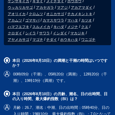
ケンサキイカ
キダイ
メイチダイ
ホウボウ
ウッカリカサゴ
アカヤガラ
マアジ
アカアマダイ
アオリイカ
クロムツ
オニカサゴ
チカメキントキ
アカムツ
ゴマサバ
カマスサワラ
マハタ
カツオ
ハマフエフキ
スルメイカ
キハダ
メジナ
クエ
クロダイ
シイラ
サワラ
イシダイ
マカジキ
アヤメカサゴ
マゴチ
チダイ
ホウキハタ
ワニゴチ
本日（2026年8月10日）の満潮と干潮の時間はいつです
か？
00時09分（干潮）、05時20分（満潮）、12時20分（干
潮）、19時19分（満潮）です。
本日（2026年8月10日）の月齢、潮名、日の出時間、日
の入り時間、最大爆釣指数（BI）は？
月齢：26.7、潮名：中潮、日の出時間：05時40分、日の
入り時間：19時10分、最大爆釣指数（BI）：7.0となって