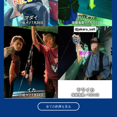
マダイ
ヤリイカ
小佐々／7月26日
深堀漁港／7月25日
イカ
ヤリイカ
小佐々／7月24日
深堀漁港／7月24日
全ての釣果を見る