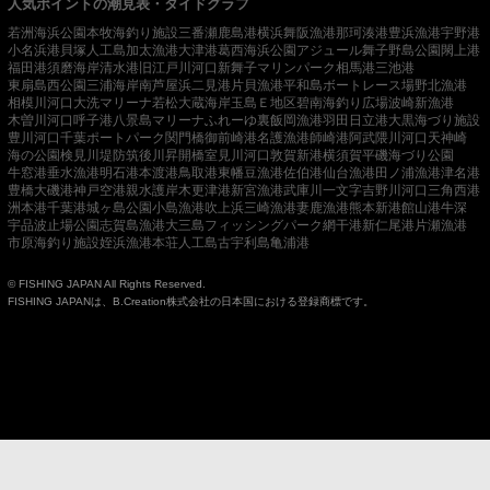
人気ポイントの潮見表・タイドグラフ
若洲海浜公園
本牧海釣り施設
三番瀬
鹿島港
横浜
舞阪漁港
那珂湊港
豊浜漁港
宇野港
小名浜港
貝塚人工島
加太漁港
大津港
葛西海浜公園
アジュール舞子
野島公園
閖上港
福田港
須磨海岸
清水港
旧江戸川河口
新舞子マリンパーク
相馬港
三池港
東扇島西公園
三浦海岸
南芦屋浜
二見港
片貝漁港
平和島ボートレース場
野北漁港
相模川河口
大洗マリーナ
若松
大蔵海岸
玉島Ｅ地区
碧南海釣り広場
波崎新漁港
木曽川河口
呼子港
八景島マリーナ
ふれーゆ裏
飯岡漁港
羽田
日立港
大黒海づり施設
豊川河口
千葉ポートパーク
関門橋
御前崎港
名護漁港
師崎港
阿武隈川河口
天神崎
海の公園
検見川堤防
筑後川昇開橋
室見川河口
敦賀新港
横須賀
平磯海づり公園
牛窓港
垂水漁港
明石港
本渡港
鳥取港
東幡豆漁港
佐伯港
仙台漁港
田ノ浦漁港
津名港
豊橋
大磯港
神戸空港親水護岸
木更津港
新宮漁港
武庫川一文字
吉野川河口
三角西港
洲本港
千葉港
城ヶ島公園
小島漁港
吹上浜
三崎漁港
妻鹿漁港
熊本新港
館山港
牛深
宇品波止場公園
志賀島漁港
大三島フィッシングパーク
網干港
新仁尾港
片瀬漁港
市原海釣り施設
姪浜漁港
本荘人工島
古宇利島
亀浦港
© FISHING JAPAN All Rights Reserved.
FISHING JAPANは、B.Creation株式会社の日本国における登録商標です。