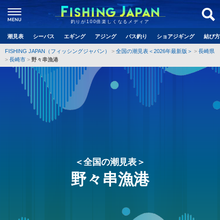
釣りが100倍楽しくなるメディア
潮見表
シーバス
エギング
アジング
バス釣り
ショアジギング
結び方
FISHING JAPAN（フィッシングジャパン）
全国の潮見表＜2026年最新版＞
長崎県
長崎市
野々串漁港
＜全国の潮見表＞
野々串漁港