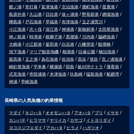
郷ノ浦
常灯鼻
富津漁港
京泊漁港
鹿町漁港
星鹿港
島原外港
久山港
日比港
俵ヶ浦港
野母新港
網場漁港
樺島港
戸石漁港
早福港
布津漁港
玉之浦荒川
小江漁港
志々伎
深江港
神浦港
新御厨港
太田尾漁港
神ノ島港
時津港
根獅子港
黒潮港
川内港
脇岬漁港
大崎港
小江新港
釜田港
白浜港
八幡突堤
観潮橋
池下漁港
マリア観音地磯
相浦港
白塚公園
楠泊漁港
面高港
玉之浦
為石漁港
佐須奈
高浜
笛吹
宮ノ浦漁港
崎針尾漁港
平串鼻
横瀬港
田島
畝刈沖テトラ
薄香港
式見漁港
壱部浦港
木津漁港
玖島崎
猛島漁港
船廻湾
神浦
早崎漁港
長崎県の人気魚種の釣果情報
マダイ
キジハタ
オオモンハタ
アオハタ
ブリ
イサキ
カンパチ
ヒラマサ
ヤリイカ
カサゴ
イトヨリダイ
ヨコスジフエダイ
アカハタ
ヒラメ
ハガツオ