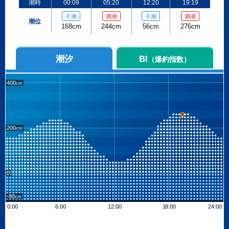
潮時
00:09
05:20
12:20
19:19
干潮
満潮
干潮
満潮
潮位
168cm
244cm
56cm
276cm
潮汐
BI
（爆釣指数）
400
200
0
-80
0:00
6:00
12:00
18:00
24:00
Leaflet
| ©
OpenStreetMap contributors