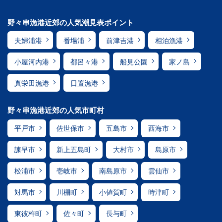
野々串漁港近郊の人気潮見表ポイント
夫婦浦港
番場浦
前津吉港
相泊漁港
小屋河内港
都呂々港
船見公園
家ノ島
真栄田漁港
日置漁港
野々串漁港近郊の人気市町村
平戸市
佐世保市
五島市
西海市
諫早市
新上五島町
大村市
島原市
松浦市
壱岐市
南島原市
雲仙市
対馬市
川棚町
小値賀町
時津町
東彼杵町
佐々町
長与町