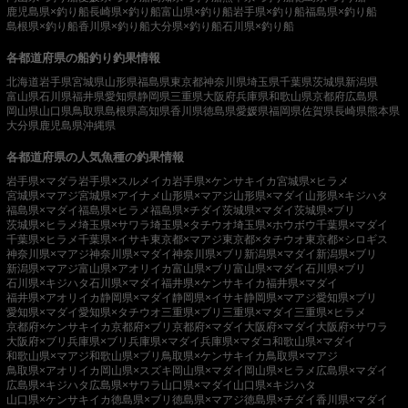
鹿児島県×釣り船
長崎県×釣り船
富山県×釣り船
岩手県×釣り船
福島県×釣り船
島根県×釣り船
香川県×釣り船
大分県×釣り船
石川県×釣り船
各都道府県の船釣り釣果情報
北海道
岩手県
宮城県
山形県
福島県
東京都
神奈川県
埼玉県
千葉県
茨城県
新潟県
富山県
石川県
福井県
愛知県
静岡県
三重県
大阪府
兵庫県
和歌山県
京都府
広島県
岡山県
山口県
鳥取県
島根県
高知県
香川県
徳島県
愛媛県
福岡県
佐賀県
長崎県
熊本県
大分県
鹿児島県
沖縄県
各都道府県の人気魚種の釣果情報
岩手県×マダラ
岩手県×スルメイカ
岩手県×ケンサキイカ
宮城県×ヒラメ
宮城県×マアジ
宮城県×アイナメ
山形県×マアジ
山形県×マダイ
山形県×キジハタ
福島県×マダイ
福島県×ヒラメ
福島県×チダイ
茨城県×マダイ
茨城県×ブリ
茨城県×ヒラメ
埼玉県×サワラ
埼玉県×タチウオ
埼玉県×ホウボウ
千葉県×マダイ
千葉県×ヒラメ
千葉県×イサキ
東京都×マアジ
東京都×タチウオ
東京都×シロギス
神奈川県×マアジ
神奈川県×マダイ
神奈川県×ブリ
新潟県×マダイ
新潟県×ブリ
新潟県×マアジ
富山県×アオリイカ
富山県×ブリ
富山県×マダイ
石川県×ブリ
石川県×キジハタ
石川県×マダイ
福井県×ケンサキイカ
福井県×マダイ
福井県×アオリイカ
静岡県×マダイ
静岡県×イサキ
静岡県×マアジ
愛知県×ブリ
愛知県×マダイ
愛知県×タチウオ
三重県×ブリ
三重県×マダイ
三重県×ヒラメ
京都府×ケンサキイカ
京都府×ブリ
京都府×マダイ
大阪府×マダイ
大阪府×サワラ
大阪府×ブリ
兵庫県×ブリ
兵庫県×マダイ
兵庫県×マダコ
和歌山県×マダイ
和歌山県×マアジ
和歌山県×ブリ
鳥取県×ケンサキイカ
鳥取県×マアジ
鳥取県×アオリイカ
岡山県×スズキ
岡山県×マダイ
岡山県×ヒラメ
広島県×マダイ
広島県×キジハタ
広島県×サワラ
山口県×マダイ
山口県×キジハタ
山口県×ケンサキイカ
徳島県×ブリ
徳島県×マアジ
徳島県×チダイ
香川県×マダイ