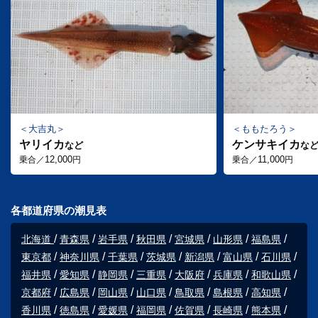
大吉丸
ももたろう
ヤリイカ
ケンサキイカ
など
な
12,000
11,000
乗合／
円
乗合／
円
各都道府県の潮見表
北海道
青森県
岩手県
秋田県
宮城県
山形県
福島県
東京都
神奈川県
千葉県
茨城県
新潟県
富山県
石川県
福井県
愛知県
静岡県
三重県
大阪府
兵庫県
和歌山県
京都府
広島県
岡山県
山口県
鳥取県
島根県
高知県
香川県
徳島県
愛媛県
福岡県
佐賀県
長崎県
熊本県