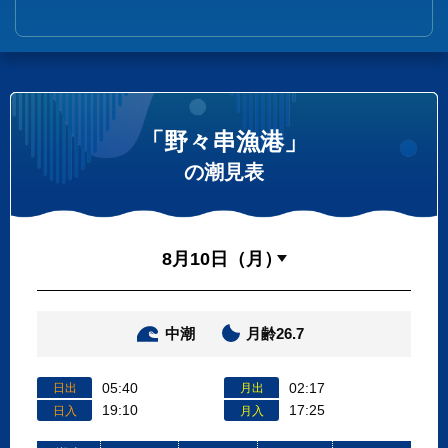
「野々串漁港」
の潮見表
中潮
月齢26.7
05:40
02:17
日出
月出
19:10
17:25
日入
月入