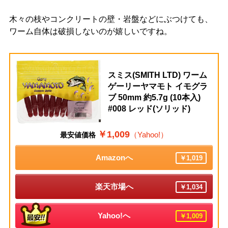
木々の枝やコンクリートの壁・岩盤などにぶつけても、
ワーム自体は破損しないのが嬉しいですね。
スミス(SMITH LTD) ワーム
ゲーリーヤマモト イモグラ
ブ 50mm 約5.7g (10本入)
#008 レッド(ソリッド)
￥1,009
（Yahoo!）
最安値価格
Amazonへ
￥1,019
楽天市場へ
￥1,034
Yahoo!へ
￥1,009