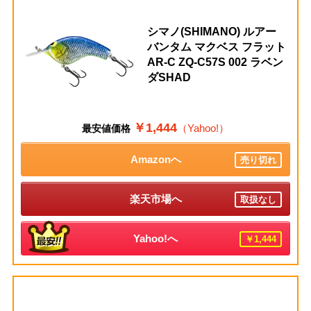
シマノ(SHIMANO) ルアー
バンタム マクベス フラット
AR-C ZQ-C57S 002 ラベン
ダSHAD
￥1,444
（Yahoo!）
最安値価格
Amazonへ
売り切れ
楽天市場へ
取扱なし
Yahoo!へ
￥1,444