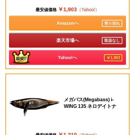
￥1,903
（Yahoo!）
最安値価格
Amazonへ
売り切れ
楽天市場へ
取扱なし
Yahoo!へ
￥1,903
メガバス(Megabass) i-
WING 135 ネロデイトナ
￥1,210
（Yahoo!）
最安値価格