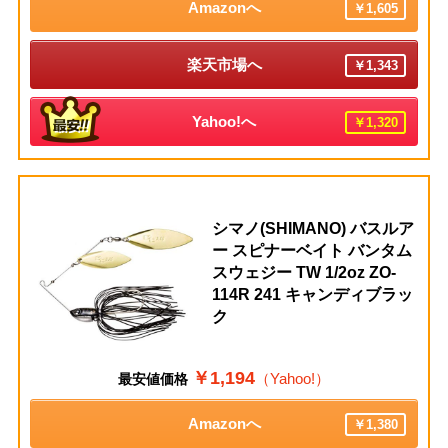
Amazonへ
￥1,605
楽天市場へ
￥1,343
Yahoo!へ
￥1,320
シマノ(SHIMANO) バスルア
ー スピナーベイト バンタム
スウェジー TW 1/2oz ZO-
114R 241 キャンディブラッ
ク
￥1,194
（Yahoo!）
最安値価格
Amazonへ
￥1,380