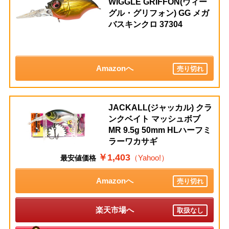
WIGGLE GRIFFON(ウィー
グル・グリフォン) GG メガ
バスキンクロ 37304
Amazonへ
売り切れ
JACKALL(ジャッカル) クラ
ンクベイト マッシュボブ
MR 9.5g 50mm HLハーフミ
ラーワカサギ
￥1,403
（Yahoo!）
最安値価格
Amazonへ
売り切れ
楽天市場へ
取扱なし