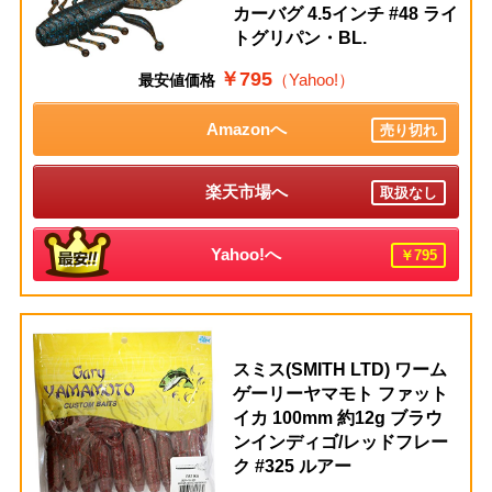
カーバグ 4.5インチ #48 ライ
トグリパン・BL.
￥795
（Yahoo!）
最安値価格
Amazonへ
売り切れ
楽天市場へ
取扱なし
Yahoo!へ
￥795
スミス(SMITH LTD) ワーム
ゲーリーヤマモト ファット
イカ 100mm 約12g ブラウ
ンインディゴ/レッドフレー
ク #325 ルアー