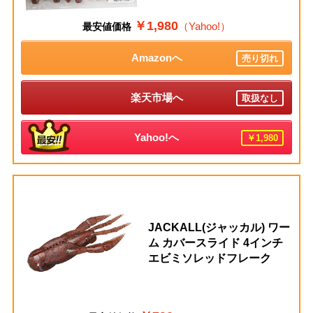
￥1,980
（Yahoo!）
最安値価格
Amazonへ
売り切れ
楽天市場へ
取扱なし
Yahoo!へ
￥1,980
JACKALL(ジャッカル) ワー
ム カバースライド 4インチ
エビミソレッドフレーク