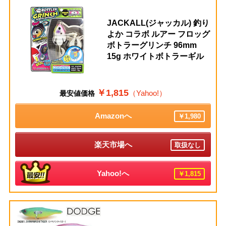
JACKALL(ジャッカル) 釣り
よか コラボ ルアー フロッグ
ボトラーグリンチ 96mm
15g ホワイトボトラーギル
￥1,815
（Yahoo!）
最安値価格
Amazonへ
￥1,980
楽天市場へ
取扱なし
Yahoo!へ
￥1,815