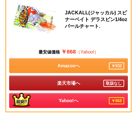
JACKALL(ジャッカル) スピ
ナーベイト デラスピン1/4oz
パールチャート.
￥868
（Yahoo!）
最安値価格
Amazonへ
￥932
楽天市場へ
取扱なし
Yahoo!へ
￥868