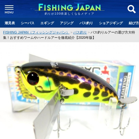
釣りが100倍楽しくなるメディア
潮見表
シーバス
エギング
アジング
バス釣り
ショアジギング
結び方
FISHING JAPAN（フィッシングジャパン）
バス釣り
バス釣りルアーの選び方大特
集！おすすめワームやハードルアーを徹底紹介【2020年版】