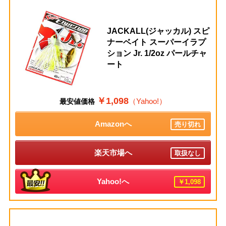
JACKALL(ジャッカル) スピ
ナーベイト スーパーイラプ
ション Jr. 1/2oz パールチャ
ート
￥1,098
（Yahoo!）
最安値価格
Amazonへ
売り切れ
楽天市場へ
取扱なし
Yahoo!へ
￥1,098