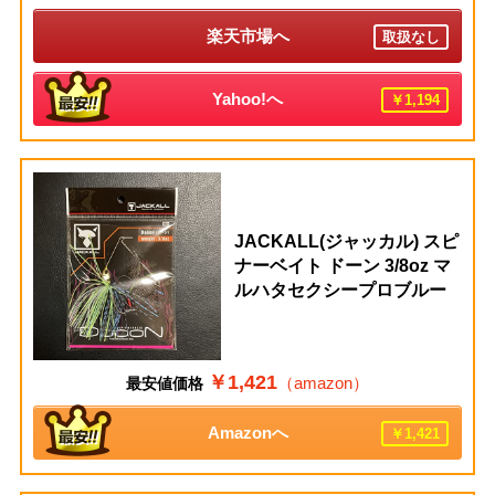
楽天市場へ
取扱なし
Yahoo!へ
￥1,194
JACKALL(ジャッカル) スピ
ナーベイト ドーン 3/8oz マ
ルハタセクシープロブルー
￥1,421
（amazon）
最安値価格
Amazonへ
￥1,421