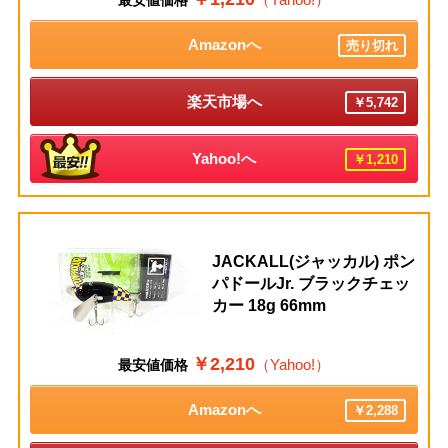
Amazonへ
売り切れ
楽天市場へ
￥5,742
Yahoo!へ
￥1,210
JACKALL(ジャッカル) ポン
パドールJr. ブラックチェッ
カー 18g 66mm
￥2,210
（Yahoo!）
最安値価格
Amazonへ
￥2,288