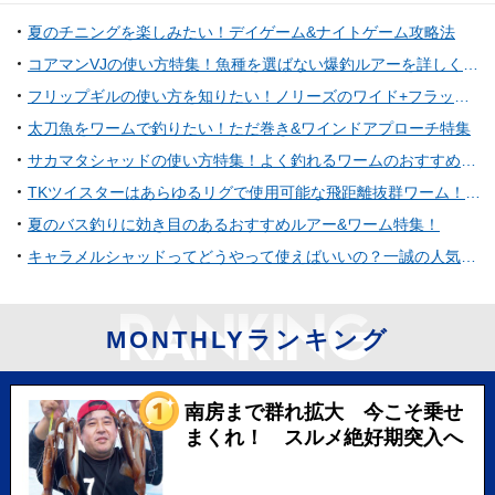
夏のチニングを楽しみたい！デイゲーム&ナイトゲーム攻略法
コアマンVJの使い方特集！魚種を選ばない爆釣ルアーを詳しくチェック
フリップギルの使い方を知りたい！ノリーズのワイド+フラット型ギル系ワーム
太刀魚をワームで釣りたい！ただ巻き&ワインドアプローチ特集
サカマタシャッドの使い方特集！よく釣れるワームのおすすめリグとは
TKツイスターはあらゆるリグで使用可能な飛距離抜群ワーム！気になる使い方やインプレ、フックサイズなどを一挙ご紹介！
夏のバス釣りに効き目のあるおすすめルアー&ワーム特集！
キャラメルシャッドってどうやって使えばいいの？一誠の人気バス釣り用ワーム
MONTHLYランキング
南房まで群れ拡大 今こそ乗せ
まくれ！ スルメ絶好期突入へ