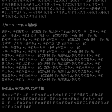
神湊港
大原港
鐘崎漁港
間口漁港
鹿嶋旧港
金沢漁港
久慈漁港
小田原新港
飯岡漁港
真鶴港
腰越漁港
鹿嶋新港
上総湊港
加太港
手石港
岐志漁港
佐島港
明石港
走水港
宇佐美港
松輪江奈漁港
福浦港
寺泊港
乙浜漁港
金田漁港
金沢八景平潟
長井新宿港
片貝旧港
市堀川沿い
平潟港
外川漁港
那珂湊港
葉山鐙摺港
大洗港
太海漁港
大井漁港
片名漁港
姪浜漁港
波崎港
西津漁港
人気エリアの釣り船検索
関東×釣り船
関西×釣り船
東海×釣り船
北陸・甲信越×釣り船
中国・四国×釣り船
九州・沖縄×釣り船
北海道・東北×釣り船
三浦半島（神奈川県）×釣り船
相模湾（神奈川県）×釣り船
外房（千葉県）×釣り船
東京湾（神奈川県）×釣り船
駿河湾・遠州灘（静岡県）×釣り船
伊豆半島（静岡県）×釣り船
南房（千葉県）×釣り船
九十九里・銚子（千葉県）×釣り船
内房（千葉県）×釣り船
東京湾奥（千葉県）×釣り船
神奈川県×釣り船
千葉県×釣り船
静岡県×釣り船
福岡県×釣り船
茨城県×釣り船
東京都×釣り船
和歌山県×釣り船
福井県×釣り船
兵庫県×釣り船
愛知県×釣り船
広島県×釣り船
新潟県×釣り船
大阪府×釣り船
沖縄県×釣り船
京都府×釣り船
宮城県×釣り船
三重県×釣り船
鳥取県×釣り船
北海道 ×釣り船
山口県×釣り船
埼玉県×釣り船
岡山県×釣り船
愛媛県×釣り船
高知県×釣り船
熊本県×釣り船
徳島県×釣り船
鹿児島県×釣り船
長崎県×釣り船
富山県×釣り船
岩手県×釣り船
福島県×釣り船
島根県×釣り船
香川県×釣り船
大分県×釣り船
石川県×釣り船
各都道府県の船釣り釣果情報
北海道
岩手県
宮城県
山形県
福島県
東京都
神奈川県
埼玉県
千葉県
茨城県
新潟県
富山県
石川県
福井県
愛知県
静岡県
三重県
大阪府
兵庫県
和歌山県
京都府
広島県
岡山県
山口県
鳥取県
島根県
高知県
香川県
徳島県
愛媛県
福岡県
佐賀県
長崎県
熊本県
大分県
鹿児島県
沖縄県