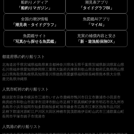
船釣りメディア
潮見表アプリ
「船釣りマガジン」
「タイドグラフBI」
全国の潮汐情報
魚図鑑AIアプリ
「潮見表・タイドグラフ」
「マイAI」
魚図鑑サイト
充実の補償内容と安さ
「写真から探せる魚図鑑」
「新・遊漁船保険DX」
都道府県の釣り船リスト
北海道
岩手県
宮城県
福島県
東京都
神奈川県
埼玉県
千葉県
茨城県
新潟県
富山県
石川県
福井県
愛知県
静岡県
三重県
大阪府
兵庫県
和歌山県
京都府
広島県
岡山県
山口県
鳥取県
島根県
高知県
香川県
徳島県
愛媛県
福岡県
長崎県
熊本県
大分県
鹿児島県
沖縄県
人気市町村の釣り船リスト
横須賀市
宗像市
横浜市
三浦市
いすみ市
鹿嶋市
鴨川市
日立市
勝浦市
小田原市
南房総市
和歌山市
富津市
沼津市
館山市
足柄下郡真鶴町
伊東市
明石市
北九州市
糸島市
小浜市
福岡市
知多郡南知多町
旭市
鎌倉市
広島市
江東区
熱海市
品川区
足柄下郡湯河原町
江戸川区
大田区
神栖市
賀茂郡南伊豆町
山武市
三浦郡葉山町
長岡市
平塚市
銚子市
境港市
人気港の釣り船リスト