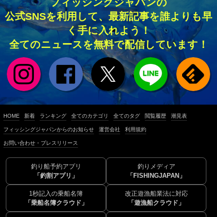
フィッシングジャパンの
公式SNSを利用して、最新記事を誰よりも早
く手に入れよう！
全てのニュースを無料で配信しています！
HOME
新着
ランキング
全てのカテゴリ
全てのタグ
閲覧履歴
潮見表
フィッシングジャパンからのお知らせ
運営会社
利用規約
お問い合わせ・プレスリリース
釣り船予約アプリ
釣りメディア
「釣割アプリ」
「FISHINGJAPAN」
1秒記入の乗船名簿
改正遊漁船業法に対応
「乗船名簿クラウド」
「遊漁船クラウド」