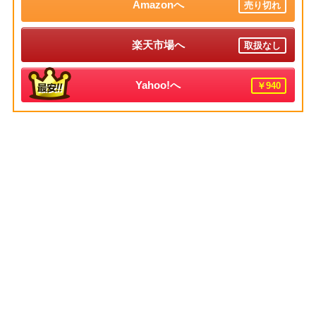
Amazonへ
売り切れ
楽天市場へ
取扱なし
Yahoo!へ
￥940