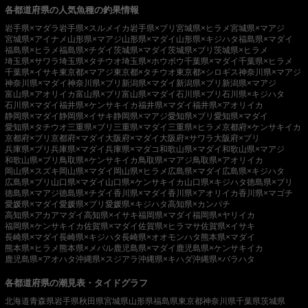
各都道府県の人気魚種の釣果情報
岩手県×マダラ
岩手県×スルメイカ
岩手県×ブリ
宮城県×ヒラメ
宮城県×マアジ
宮城県×アイナメ
山形県×マアジ
山形県×マダイ
山形県×キジハタ
福島県×マダイ
福島県×ヒラメ
福島県×チダイ
茨城県×マダイ
茨城県×ブリ
茨城県×ヒラメ
埼玉県×サワラ
埼玉県×タチウオ
埼玉県×ホウボウ
千葉県×マダイ
千葉県×ヒラメ
千葉県×イサキ
東京都×マアジ
東京都×タチウオ
東京都×シロギス
神奈川県×マアジ
神奈川県×マダイ
神奈川県×ブリ
新潟県×マダイ
新潟県×ブリ
新潟県×マアジ
富山県×アオリイカ
富山県×ブリ
富山県×マダイ
石川県×ブリ
石川県×キジハタ
石川県×マダイ
福井県×ケンサキイカ
福井県×マダイ
福井県×アオリイカ
静岡県×マダイ
静岡県×イサキ
静岡県×マアジ
愛知県×ブリ
愛知県×マダイ
愛知県×タチウオ
三重県×ブリ
三重県×マダイ
三重県×ヒラメ
京都府×ケンサキイカ
京都府×ブリ
京都府×マダイ
大阪府×マダイ
大阪府×サワラ
大阪府×ブリ
兵庫県×ブリ
兵庫県×マダイ
兵庫県×マダコ
和歌山県×マダイ
和歌山県×マアジ
和歌山県×ブリ
鳥取県×ケンサキイカ
鳥取県×マアジ
鳥取県×アオリイカ
岡山県×スズキ
岡山県×マダイ
岡山県×ヒラメ
広島県×マダイ
広島県×キジハタ
広島県×ブリ
山口県×マダイ
山口県×ケンサキイカ
山口県×キジハタ
徳島県×ブリ
徳島県×マアジ
徳島県×チダイ
香川県×マダイ
香川県×アオリイカ
香川県×マゴチ
愛媛県×マダイ
愛媛県×ブリ
愛媛県×キジハタ
高知県×カンパチ
高知県×アカアマダイ
高知県×イサキ
福岡県×マダイ
福岡県×ヤリイカ
福岡県×ケンサキイカ
佐賀県×マダイ
佐賀県×ヒラマサ
佐賀県×イサキ
長崎県×マダイ
長崎県×キジハタ
長崎県×オオモンハタ
熊本県×マダイ
熊本県×ヒラメ
熊本県×メバル
鹿児島県×マダイ
鹿児島県×ケンサキイカ
鹿児島県×アオハタ
沖縄県×スジアラ
沖縄県×キハダ
沖縄県×バラハタ
各都道府県の潮見表・タイドグラフ
北海道
青森県
岩手県
秋田県
宮城県
山形県
福島県
東京都
神奈川県
千葉県
茨城県