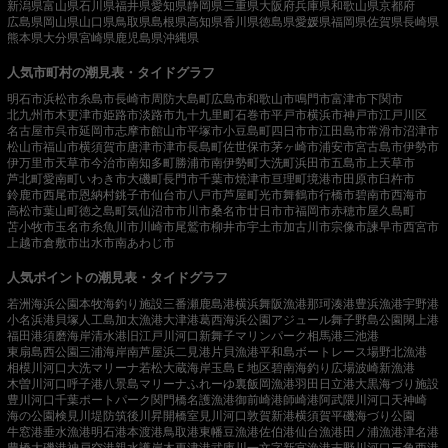
新潟県
富山県
石川県
福井県
愛知県
静岡県
三重県
大阪府
兵庫県
和歌山県
京都府
広島県
岡山県
山口県
鳥取県
島根県
高知県
香川県
徳島県
愛媛県
福岡県
佐賀県
長崎県
熊本県
大分県
宮崎県
鹿児島県
沖縄県
人気市町村の潮見表・タイドグラフ
明石市
浜松市
糸島市
長崎市
周防大島町
広島市
和歌山市
鳴門市
富津市
下関市
北九州市
木更津市
姫路市
淡路市
九十九里町
石巻市
平戸市
横浜市
神戸市
江戸川区
名古屋市
呉市
延岡市
志摩市
館山市
平塚市
小豆島町
四日市市
江田島市
常滑市
沼津市
松山市
福山市
横須賀市
唐津市
津市
長島町
佐世保市
茅ヶ崎市
浦安市
宮古島市
伊勢市
伊万里市
天草市
今治市
南知多町
勝浦市
南伊勢町
大洗町
浜田市
五島市
上天草市
芦北町
愛南町
いわき市
大磯町
長門市
千葉市
焼津市
亘理町
境港市
田原市
臼杵市
鈴鹿市
西尾市
恩納村
銚子市
仙台市
八戸市
芦屋町
光市
舞鶴市
行橋市
碧南市
西海市
高松市
葉山町
徳之島町
気仙沼市
市川市
桑名市
廿日市市
福岡市
赤穂市
屋久島町
苫小牧市
玉名市
糸魚川市
川崎市
尾鷲市
柳井市
宇土市
加古川市
宗像市
諫早市
西宮市
上越市
倉敷市
出水市
南あわじ市
人気ポイントの潮見表・タイドグラフ
若洲海浜公園
本牧海釣り施設
三番瀬
鹿島港
横浜
舞阪漁港
那珂湊港
豊浜漁港
宇野港
小名浜港
貝塚人工島
加太漁港
大津港
葛西海浜公園
アジュール舞子
野島公園
閖上港
福田港
須磨海岸
清水港
旧江戸川河口
新舞子マリンパーク
相馬港
三池港
東扇島西公園
三浦海岸
南芦屋浜
二見港
片貝漁港
平和島ボートレース場
野北漁港
相模川河口
大洗マリーナ
若松
大蔵海岸
玉島Ｅ地区
碧南海釣り広場
波崎新漁港
木曽川河口
呼子港
八景島マリーナ
ふれーゆ裏
飯岡漁港
羽田
日立港
大黒海づり施設
豊川河口
千葉ポートパーク
関門橋
名護漁港
御前崎港
師崎港
阿武隈川河口
天神崎
海の公園
検見川堤防
筑後川昇開橋
室見川河口
敦賀新港
横須賀
平磯海づり公園
牛窓港
垂水漁港
明石港
本渡港
鳥取港
東幡豆漁港
佐伯港
仙台漁港
田ノ浦漁港
津名港
豊橋
大磯港
神戸空港親水護岸
木更津港
武庫川一文字
新宮漁港
吉野川河口
三角西港