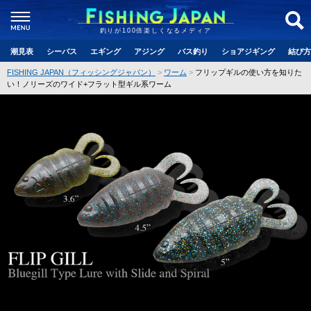
釣りが100倍楽しくなるメディア
潮見表
シーバス
エギング
アジング
バス釣り
ショアジギング
結び方
FISHING JAPAN（フィッシングジャパン）
ワーム
フリップギルの使い方を知りた
い！ノリーズのワイド+フラット型ギル系ワーム