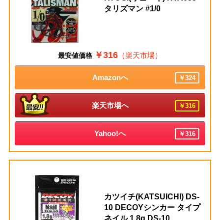
タリズマン #1/0
￥316
（楽天市場）
最安値価格
Amazonへ
￥324
楽天市場へ
￥316
Yahoo!へ
￥316
カツイチ(KATSUICHI) DS-
10 DECOYシンカー タイプ
ネイル 1.8g DS-10