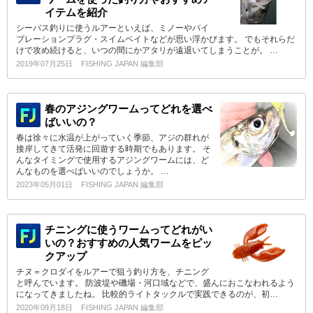
イテムを紹介
シーバス釣りに使うルアーといえば、ミノーやバイ
ブレーションプラグ・スイムベイトなどが思い浮かびます。 でもそれらだ
けで攻め続けると、いつの間にかアタリが遠退いてしまうことが。 …
2019年07月25日
FISHING JAPAN 編集部
春のアジングワームってどれを選べ
ばいいの？
春は徐々に水温が上がっていく季節、アジの群れが
接岸してきて活発に回遊する時期でもあります。 そ
んなタイミングで使用するアジングワームには、ど
んなものを選べばいいのでしょうか。 …
2023年05月01日
FISHING JAPAN 編集部
チニングに使うワームってどれがい
いの？おすすめの人気ワームをピッ
クアップ
チヌ＝クロダイをルアーで狙う釣り方を、チニング
と呼んでいます。 防波堤や磯場・河口域などで、盛んにおこなわれるよう
になってきましたね。 比較的ライトタックルで実践できるのが、初…
2020年09月18日
FISHING JAPAN 編集部