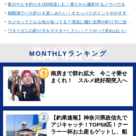
夜のサビキ釣りを100倍楽しむ！夜だから爆釣するノウハウを紹介！
相模湖でバス釣りを楽しみたい！オカッパリポイントやおすすめタックル特集
カジカってどんな魚か知ってる？清流に棲む生態や釣り方に迫ってみた
ワタリガニの釣り方をマスターしたい！どうやって釣ればいいの？
MONTHLYランキング
南房まで群れ拡大 今こそ乗せ
まくれ！ スルメ絶好期突入へ
【釣果速報】神奈川県政信丸で
アジキャッチ！TOP58匹！クー
ラー一杯お土産もゲットし、船