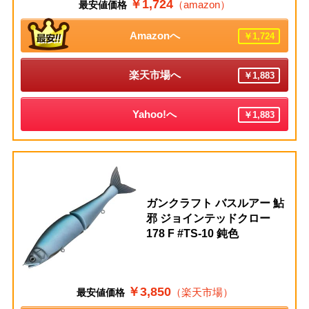
￥1,724
（amazon）
最安値価格
Amazonへ
￥1,724
楽天市場へ
￥1,883
Yahoo!へ
￥1,883
ガンクラフト バスルアー 鮎
邪 ジョインテッドクロー
178 F #TS-10 鈍色
￥3,850
（楽天市場）
最安値価格