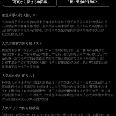
「写真から探せる魚図鑑」
「新・遊漁船保険DX」
都道府県の釣り船リスト
北海道
岩手県
宮城県
福島県
東京都
神奈川県
埼玉県
千葉県
茨城県
新潟県
富山県
石川県
福井県
愛知県
静岡県
三重県
大阪府
兵庫県
和歌山県
京都府
広島県
岡山県
山口県
鳥取県
島根県
高知県
香川県
徳島県
愛媛県
福岡県
長崎県
熊本県
大分県
鹿児島県
沖縄県
人気市町村の釣り船リスト
横須賀市
宗像市
横浜市
三浦市
いすみ市
鹿嶋市
鴨川市
日立市
勝浦市
小田原市
南房総市
和歌山市
富津市
沼津市
館山市
足柄下郡真鶴町
伊東市
明石市
北九州市
糸島市
小浜市
福岡市
知多郡南知多町
旭市
鎌倉市
広島市
江東区
熱海市
品川区
足柄下郡湯河原町
江戸川区
大田区
神栖市
賀茂郡南伊豆町
山武市
三浦郡葉山町
長岡市
平塚市
銚子市
境港市
人気港の釣り船リスト
神湊港
大原港
鐘崎漁港
間口漁港
鹿嶋旧港
金沢漁港
久慈漁港
小田原新港
飯岡漁港
真鶴港
腰越漁港
鹿嶋新港
上総湊港
加太港
手石港
岐志漁港
佐島港
明石港
走水港
宇佐美港
松輪江奈漁港
福浦港
寺泊港
乙浜漁港
金田漁港
金沢八景平潟
長井新宿港
片貝旧港
市堀川沿い
平潟港
外川漁港
那珂湊港
葉山鐙摺港
大洗港
太海漁港
大井漁港
片名漁港
姪浜漁港
波崎港
西津漁港
人気エリアの釣り船検索
関東×釣り船
関西×釣り船
東海×釣り船
北陸・甲信越×釣り船
中国・四国×釣り船