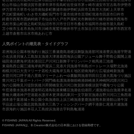
松山市
福山市
横須賀市
唐津市
津市
長島町
佐世保市
茅ヶ崎市
浦安市
宮古島市
伊勢市
伊万里市
天草市
今治市
南知多町
勝浦市
南伊勢町
浜田市
五島市
大洗町
上天草市
芦北町
愛南町
いわき市
大磯町
長門市
千葉市
焼津市
亘理町
境港市
田原市
臼杵市
鈴鹿市
西尾市
恩納村
銚子市
仙台市
八戸市
芦屋町
光市
舞鶴市
行橋市
碧南市
西海市
高松市
葉山町
徳之島町
気仙沼市
市川市
廿日市市
桑名市
福岡市
赤穂市
屋久島町
苫小牧市
玉名市
糸魚川市
川崎市
尾鷲市
柳井市
宇土市
加古川市
宗像市
諫早市
西宮市
上越市
倉敷市
出水市
南あわじ市
人気ポイントの潮見表・タイドグラフ
若洲海浜公園
本牧海釣り施設
三番瀬
鹿島港
横浜
舞阪漁港
那珂湊港
豊浜漁港
宇野港
小名浜港
貝塚人工島
加太漁港
大津港
葛西海浜公園
アジュール舞子
野島公園
閖上港
福田港
須磨海岸
清水港
旧江戸川河口
新舞子マリンパーク
相馬港
三池港
東扇島西公園
三浦海岸
南芦屋浜
二見港
片貝漁港
平和島ボートレース場
野北漁港
相模川河口
大洗マリーナ
若松
大蔵海岸
玉島Ｅ地区
碧南海釣り広場
波崎新漁港
木曽川河口
呼子港
八景島マリーナ
ふれーゆ裏
飯岡漁港
羽田
日立港
大黒海づり施設
豊川河口
千葉ポートパーク
関門橋
名護漁港
御前崎港
師崎港
天神崎
阿武隈川河口
海の公園
検見川堤防
筑後川昇開橋
室見川河口
敦賀新港
横須賀
平磯海づり公園
牛窓港
垂水漁港
本渡港
明石港
鳥取港
東幡豆漁港
佐伯港
田ノ浦漁港
仙台漁港
津名港
豊橋
大磯港
神戸空港親水護岸
木更津港
武庫川一文字
新宮漁港
吉野川河口
三角西港
洲本港
千葉港
城ヶ島公園
小島漁港
吹上浜
三崎漁港
妻鹿漁港
熊本新港
館山港
牛深
宇品波止場公園
志賀島漁港
大三島フィッシングパーク
網干港
新仁尾港
片瀬漁港
市原海釣り施設
本荘人工島
姪浜漁港
古宇利島
亀浦港
© FISHING JAPAN All Rights Reserved.
FISHING JAPANは、B.Creation株式会社の日本国における登録商標です。