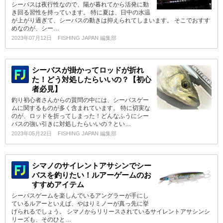
シーバスは夜行性なので、陽が暮れてから活発に動
き回る習性を持っています。 特に夏は、日中の水温
が上がり過ぎて、シーバスの動きは抑えられてしまいます。 そこでおすす
めなのが、シー…
2023年07月12日
FISHING JAPAN 編集部
シーバスが掛かってロッドが折れ
た！どう対処したらいいの？【初心
者必見】
釣り初心者さんからの質問の中には、シーバスゲー
ムに関するものが多く含まれています。 特に切実な
のが、ロッドを折ってしまった！どんなふうにシー
バスの強い引きに対処したらいいの？とい…
2023年05月22日
FISHING JAPAN 編集部
シマノのサイレントアサシンでシー
バスを釣りたい！ルアーゲームのお
すすめアイテム
シーバスゲームを楽しんでいるアングラーが手にし
ているルアーといえば、やはりミノーが真っ先に挙
げられるでしょう。 シマノからリリースされているサイレントアサシンシ
リーズも、そのひと…