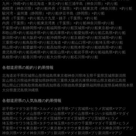
九州・沖縄×釣り船
北海道・東北×釣り船
三浦半島（神奈川県）×釣り船
相模湾（神奈川県）×釣り船
外房（千葉県）×釣り船
東京湾（神奈川県）×釣り船
駿河湾・遠州灘（静岡県）×釣り船
伊豆半島（静岡県）×釣り船
南房（千葉県）×釣り船
九十九里・銚子（千葉県）×釣り船
内房（千葉県）×釣り船
東京湾奥（千葉県）×釣り船
神奈川県×釣り船
千葉県×釣り船
静岡県×釣り船
福岡県×釣り船
茨城県×釣り船
東京都×釣り船
和歌山県×釣り船
福井県×釣り船
兵庫県×釣り船
愛知県×釣り船
広島県×釣り船
新潟県×釣り船
大阪府×釣り船
沖縄県×釣り船
京都府×釣り船
宮城県×釣り船
三重県×釣り船
鳥取県×釣り船
北海道 ×釣り船
山口県×釣り船
埼玉県×釣り船
岡山県×釣り船
愛媛県×釣り船
高知県×釣り船
熊本県×釣り船
徳島県×釣り船
鹿児島県×釣り船
長崎県×釣り船
富山県×釣り船
岩手県×釣り船
福島県×釣り船
島根県×釣り船
香川県×釣り船
大分県×釣り船
石川県×釣り船
各都道府県の船釣り釣果情報
北海道
岩手県
宮城県
山形県
福島県
東京都
神奈川県
埼玉県
千葉県
茨城県
新潟県
富山県
石川県
福井県
愛知県
静岡県
三重県
大阪府
兵庫県
和歌山県
京都府
広島県
岡山県
山口県
鳥取県
島根県
高知県
香川県
徳島県
愛媛県
福岡県
佐賀県
長崎県
熊本県
大分県
鹿児島県
沖縄県
各都道府県の人気魚種の釣果情報
岩手県×マダラ
岩手県×スルメイカ
岩手県×ブリ
宮城県×ヒラメ
宮城県×マアジ
宮城県×アイナメ
山形県×マアジ
山形県×マダイ
山形県×キジハタ
福島県×マダイ
福島県×ヒラメ
福島県×チダイ
茨城県×マダイ
茨城県×ブリ
茨城県×ヒラメ
埼玉県×サワラ
埼玉県×タチウオ
埼玉県×ホウボウ
千葉県×マダイ
千葉県×ヒラメ
千葉県×イサキ
東京都×マアジ
東京都×タチウオ
東京都×シロギス
神奈川県×マアジ
神奈川県×マダイ
神奈川県×ブリ
新潟県×マダイ
新潟県×ブリ
新潟県×マアジ