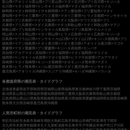
富山県×アオリイカ
富山県×ブリ
富山県×マダイ
石川県×ブリ
石川県×キジハタ
石川県×マダイ
福井県×ケンサキイカ
福井県×マダイ
福井県×アオリイカ
静岡県×マダイ
静岡県×イサキ
静岡県×マアジ
愛知県×ブリ
愛知県×マダイ
愛知県×タチウオ
三重県×ブリ
三重県×マダイ
三重県×ヒラメ
京都府×ケンサキイカ
京都府×ブリ
京都府×マダイ
大阪府×マダイ
大阪府×サワラ
大阪府×ブリ
兵庫県×ブリ
兵庫県×マダイ
兵庫県×マダコ
和歌山県×マダイ
和歌山県×マアジ
和歌山県×ブリ
鳥取県×ケンサキイカ
鳥取県×マアジ
鳥取県×スルメイカ
岡山県×スズキ
岡山県×マダイ
岡山県×ヒラメ
広島県×マダイ
広島県×キジハタ
広島県×サワラ
山口県×ケンサキイカ
山口県×マダイ
山口県×キジハタ
徳島県×ブリ
徳島県×マアジ
徳島県×チダイ
香川県×マダイ
香川県×アオリイカ
香川県×マゴチ
愛媛県×マダイ
愛媛県×ブリ
愛媛県×キジハタ
高知県×カンパチ
高知県×アカアマダイ
高知県×マダイ
福岡県×マダイ
福岡県×ヤリイカ
福岡県×ケンサキイカ
佐賀県×マダイ
佐賀県×ヒラマサ
佐賀県×アカアマダイ
長崎県×マダイ
長崎県×キジハタ
長崎県×オオモンハタ
熊本県×マダイ
熊本県×ヒラメ
熊本県×メバル
鹿児島県×マダイ
鹿児島県×ケンサキイカ
鹿児島県×アオリイカ
沖縄県×スジアラ
沖縄県×キハダ
沖縄県×バラハタ
各都道府県の潮見表・タイドグラフ
北海道
青森県
岩手県
秋田県
宮城県
山形県
福島県
東京都
神奈川県
千葉県
茨城県
新潟県
富山県
石川県
福井県
愛知県
静岡県
三重県
大阪府
兵庫県
和歌山県
京都府
広島県
岡山県
山口県
鳥取県
島根県
高知県
香川県
徳島県
愛媛県
福岡県
佐賀県
長崎県
熊本県
大分県
宮崎県
鹿児島県
沖縄県
人気市町村の潮見表・タイドグラフ
明石市
浜松市
糸島市
長崎市
周防大島町
広島市
和歌山市
鳴門市
富津市
下関市
北九州市
木更津市
姫路市
九十九里町
淡路市
石巻市
平戸市
横浜市
神戸市
江戸川区
名古屋市
呉市
延岡市
志摩市
館山市
平塚市
四日市市
小豆島町
江田島市
常滑市
沼津市