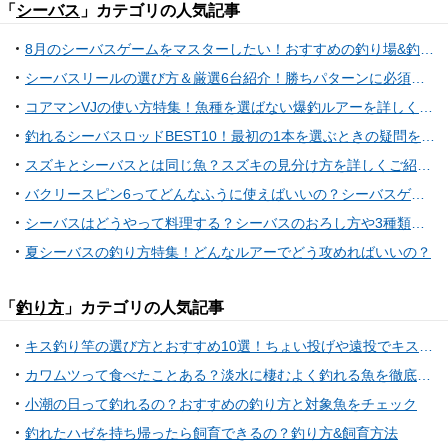
「
シーバス
」カテゴリの人気記事
8月のシーバスゲームをマスターしたい！おすすめの釣り場&釣り方特集
シーバスリールの選び方＆厳選6台紹介！勝ちパターンに必須の名品集結！
コアマンVJの使い方特集！魚種を選ばない爆釣ルアーを詳しくチェック
釣れるシーバスロッドBEST10！最初の1本を選ぶときの疑問を解決しよう！
スズキとシーバスとは同じ魚？スズキの見分け方を詳しくご紹介！
バクリースピン6ってどんなふうに使えばいいの？シーバスゲーム用スピンテールジグ
シーバスはどうやって料理する？シーバスのおろし方や3種類のオススメレシピを大公開！
夏シーバスの釣り方特集！どんなルアーでどう攻めればいいの？
「
釣り方
」カテゴリの人気記事
キス釣り竿の選び方とおすすめ10選！ちょい投げや遠投でキス釣りを楽しもう
カワムツって食べたことある？淡水に棲むよく釣れる魚を徹底特集
小潮の日って釣れるの？おすすめの釣り方と対象魚をチェック
釣れたハゼを持ち帰ったら飼育できるの？釣り方&飼育方法