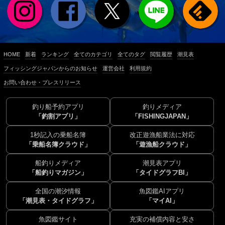
HOME
新着
ランキング
全てのカテゴリ
全てのタグ
閲覧履歴
潮見表
フィッシングジャパンからのお知らせ
運営会社
利用規約
お問い合わせ・プレスリリース
釣り船予約アプリ
釣りメディア
「釣割アプリ」
「FISHINGJAPAN」
1秒記入の乗船名簿
改正遊漁船業法に対応
「乗船名簿クラウド」
「遊漁船クラウド」
船釣りメディア
潮見表アプリ
「船釣りマガジン」
「タイドグラフBI」
全国の潮汐情報
魚図鑑AIアプリ
「潮見表・タイドグラフ」
「マイAI」
魚図鑑サイト
充実の補償内容と安さ