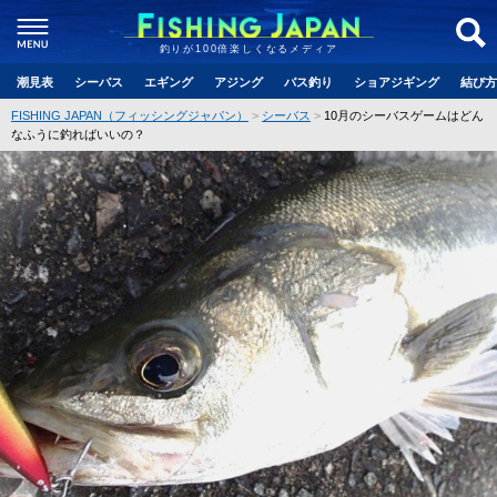
釣りが100倍楽しくなるメディア
潮見表
シーバス
エギング
アジング
バス釣り
ショアジギング
結び方
FISHING JAPAN（フィッシングジャパン）
シーバス
10月のシーバスゲームはどん
なふうに釣ればいいの？