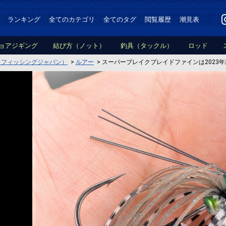
ランキング
全てのカテゴリ
全てのタグ
閲覧履歴
潮見表
ョアジギング
結び方（ノット）
釣具（タックル）
ロッド
PAN（フィッシングジャパン）
>
ルアー
>
スーパーブレイクブレイドファインは2023