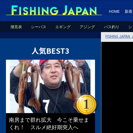
HOME
新着
潮見表
シーバス
エギング
アジング
バス釣り
シ
FISHING JA
人気BEST3
南房まで群れ拡大 今こそ乗せま
くれ！ スルメ絶好期突入へ