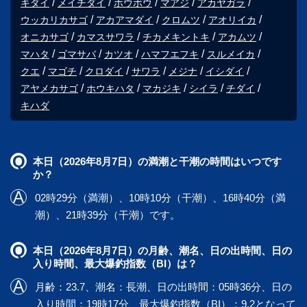
キダイ
メイチダイ
ホウボウ
マアジ
アカヤガラ
ウッカリカサゴ
アカアマダイ
クロムツ
アオリイカ
オニカサゴ
カマスサワラ
チカメキントキ
アカムツ
マハタ
ゴマサバ
カツオ
ハマフエフキ
スルメイカ
クエ
マゴチ
クロダイ
サワラ
メジナ
イシダイ
アヤメカサゴ
ホウキハタ
マカジキ
シイラ
チダイ
キハダ
本日（2026年8月7日）の満潮と干潮の時間はいつです
か？
02時29分（満潮）、10時10分（干潮）、16時40分（満
潮）、21時39分（干潮）です。
本日（2026年8月7日）の月齢、潮名、日の出時間、日の
入り時間、最大爆釣指数（BI）は？
月齢：23.7、潮名：長潮、日の出時間：05時36分、日の
入り時間：19時17分、最大爆釣指数（BI）：9.2となって