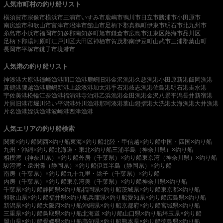
人気市町村の釣り船リスト
横須賀市
宗像市
横浜市
三浦市
いすみ市
鹿嶋市
鴨川市
日立市
勝浦市
小田原市
南房総市
和歌山市
富津市
沼津市
館山市
足柄下郡真鶴町
伊東市
明石市
北九州市
糸島市
小浜市
福岡市
知多郡南知多町
旭市
鎌倉市
広島市
江東区
熱海市
品川区
足柄下郡湯河原町
江戸川区
大田区
神栖市
賀茂郡南伊豆町
山武市
三浦郡葉山町
長岡市
平塚市
銚子市
境港市
人気港の釣り船リスト
神湊港
大原港
鐘崎漁港
間口漁港
鹿嶋旧港
金沢漁港
久慈漁港
小田原新港
飯岡漁港
真鶴港
腰越漁港
鹿嶋新港
上総湊港
加太港
手石港
岐志漁港
佐島港
明石港
走水港
宇佐美港
松輪江奈漁港
福浦港
寺泊港
乙浜漁港
金田漁港
金沢八景平潟
長井新宿港
片貝旧港
市堀川沿い
平潟港
外川漁港
那珂湊港
葉山鐙摺港
大洗港
太海漁港
大井漁港
片名漁港
姪浜漁港
波崎港
西津漁港
人気エリアの釣り船検索
関東×釣り船
関西×釣り船
東海×釣り船
北陸・甲信越×釣り船
中国・四国×釣り船
九州・沖縄×釣り船
北海道・東北×釣り船
三浦半島（神奈川県）×釣り船
相模湾（神奈川県）×釣り船
外房（千葉県）×釣り船
東京湾（神奈川県）×釣り船
駿河湾・遠州灘（静岡県）×釣り船
伊豆半島（静岡県）×釣り船
南房（千葉県）×釣り船
九十九里・銚子（千葉県）×釣り船
内房（千葉県）×釣り船
東京湾奥（千葉県）×釣り船
神奈川県×釣り船
千葉県×釣り船
静岡県×釣り船
福岡県×釣り船
茨城県×釣り船
東京都×釣り船
和歌山県×釣り船
福井県×釣り船
兵庫県×釣り船
愛知県×釣り船
広島県×釣り船
新潟県×釣り船
大阪府×釣り船
沖縄県×釣り船
京都府×釣り船
宮城県×釣り船
三重県×釣り船
鳥取県×釣り船
北海道 ×釣り船
山口県×釣り船
埼玉県×釣り船
岡山県×釣り船
愛媛県×釣り船
高知県×釣り船
熊本県×釣り船
徳島県×釣り船