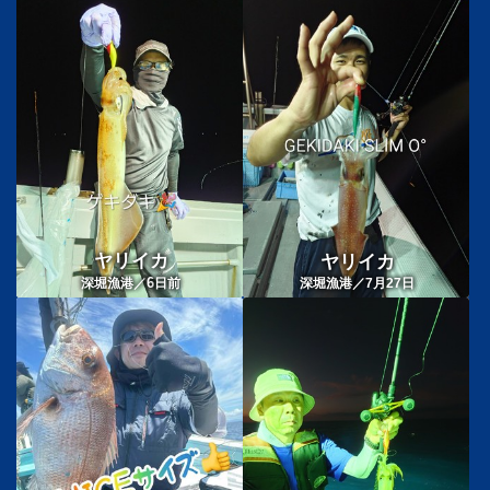
ヤリイカ
ヤリイカ
6
深堀漁港／
日前
深堀漁港／7月27日