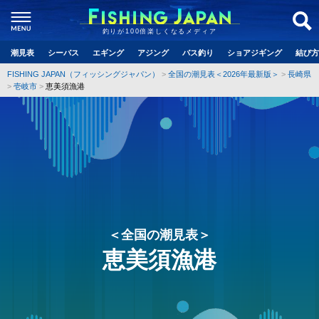
釣りが100倍楽しくなるメディア
潮見表
シーバス
エギング
アジング
バス釣り
ショアジギング
結び方
FISHING JAPAN（フィッシングジャパン）
全国の潮見表＜2026年最新版＞
長崎県
壱岐市
恵美須漁港
＜全国の潮見表＞
恵美須漁港