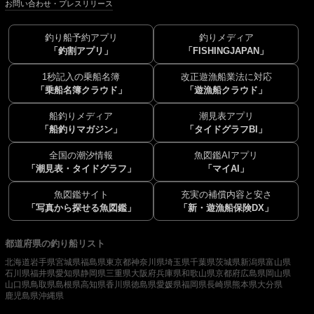
お問い合わせ・プレスリリース
釣り船予約アプリ
釣りメディア
「釣割アプリ」
「FISHINGJAPAN」
1秒記入の乗船名簿
改正遊漁船業法に対応
「乗船名簿クラウド」
「遊漁船クラウド」
船釣りメディア
潮見表アプリ
「船釣りマガジン」
「タイドグラフBI」
全国の潮汐情報
魚図鑑AIアプリ
「潮見表・タイドグラフ」
「マイAI」
魚図鑑サイト
充実の補償内容と安さ
「写真から探せる魚図鑑」
「新・遊漁船保険DX」
都道府県の釣り船リスト
北海道
岩手県
宮城県
福島県
東京都
神奈川県
埼玉県
千葉県
茨城県
新潟県
富山県
石川県
福井県
愛知県
静岡県
三重県
大阪府
兵庫県
和歌山県
京都府
広島県
岡山県
山口県
鳥取県
島根県
高知県
香川県
徳島県
愛媛県
福岡県
長崎県
熊本県
大分県
鹿児島県
沖縄県