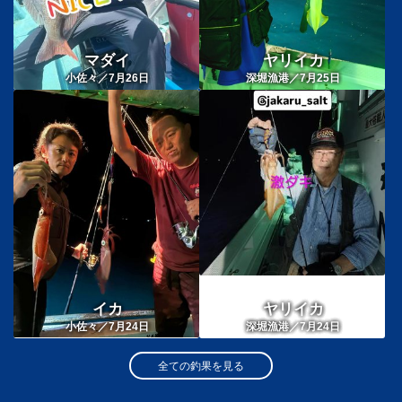
マダイ
ヤリイカ
小佐々／7月26日
深堀漁港／7月25日
イカ
ヤリイカ
小佐々／7月24日
深堀漁港／7月24日
全ての釣果を見る