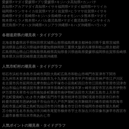
愛媛県×マダイ
愛媛県×ブリ
愛媛県×キジハタ
高知県×カンパチ
高知県×アカアマダイ
高知県×イサキ
福岡県×マダイ
福岡県×ヤリイカ
福岡県×ケンサキイカ
佐賀県×マダイ
佐賀県×ヒラマサ
佐賀県×イサキ
長崎県×マダイ
長崎県×キジハタ
長崎県×オオモンハタ
熊本県×マダイ
熊本県×ヒラメ
熊本県×メバル
鹿児島県×マダイ
鹿児島県×ケンサキイカ
鹿児島県×アオハタ
沖縄県×スジアラ
沖縄県×キハダ
沖縄県×バラハタ
各都道府県の潮見表・タイドグラフ
北海道
青森県
岩手県
秋田県
宮城県
山形県
福島県
東京都
神奈川県
千葉県
茨城県
新潟県
富山県
石川県
福井県
愛知県
静岡県
三重県
大阪府
兵庫県
和歌山県
京都府
広島県
岡山県
山口県
鳥取県
島根県
高知県
香川県
徳島県
愛媛県
福岡県
佐賀県
長崎県
熊本県
大分県
宮崎県
鹿児島県
沖縄県
人気市町村の潮見表・タイドグラフ
明石市
浜松市
糸島市
長崎市
周防大島町
広島市
和歌山市
鳴門市
富津市
下関市
北九州市
木更津市
姫路市
淡路市
九十九里町
石巻市
平戸市
横浜市
神戸市
江戸川区
名古屋市
呉市
延岡市
志摩市
館山市
平塚市
小豆島町
四日市市
江田島市
常滑市
沼津市
松山市
福山市
横須賀市
唐津市
津市
長島町
佐世保市
茅ヶ崎市
浦安市
宮古島市
伊勢市
伊万里市
天草市
今治市
南知多町
勝浦市
南伊勢町
浜田市
大洗町
五島市
上天草市
芦北町
愛南町
いわき市
大磯町
長門市
千葉市
焼津市
亘理町
境港市
田原市
臼杵市
鈴鹿市
西尾市
恩納村
銚子市
仙台市
八戸市
芦屋町
光市
舞鶴市
行橋市
碧南市
西海市
高松市
葉山町
徳之島町
気仙沼市
市川市
桑名市
廿日市市
福岡市
赤穂市
屋久島町
苫小牧市
玉名市
糸魚川市
川崎市
尾鷲市
柳井市
宇土市
加古川市
宗像市
諫早市
西宮市
上越市
倉敷市
出水市
南あわじ市
人気ポイントの潮見表・タイドグラフ