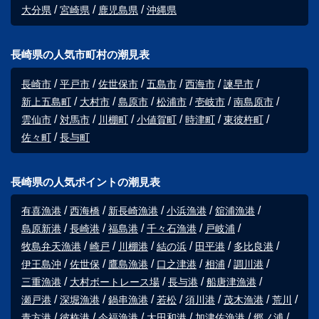
大分県
宮崎県
鹿児島県
沖縄県
長崎県の人気市町村の潮見表
長崎市
平戸市
佐世保市
五島市
西海市
諫早市
新上五島町
大村市
島原市
松浦市
壱岐市
南島原市
雲仙市
対馬市
川棚町
小値賀町
時津町
東彼杵町
佐々町
長与町
長崎県の人気ポイントの潮見表
有喜漁港
西海橋
新長崎漁港
小浜漁港
舘浦漁港
島原新港
長崎港
福島港
千々石漁港
戸岐浦
牧島弁天漁港
崎戸
川棚港
結の浜
田平港
多比良港
伊王島沖
佐世保
鷹島漁港
口之津港
相浦
調川港
三重漁港
大村ボートレース場
長与港
船唐津漁港
瀬戸港
深堀漁港
鍋串漁港
若松
須川港
茂木漁港
荒川
青方港
彼杵港
今福漁港
太田和港
加津佐漁港
郷ノ浦