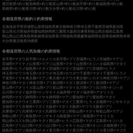
鹿児島県×釣り船
長崎県×釣り船
富山県×釣り船
岩手県×釣り船
福島県×釣り船
島根県×釣り船
香川県×釣り船
大分県×釣り船
石川県×釣り船
各都道府県の船釣り釣果情報
北海道
岩手県
宮城県
山形県
福島県
東京都
神奈川県
埼玉県
千葉県
茨城県
新潟県
富山県
石川県
福井県
愛知県
静岡県
三重県
大阪府
兵庫県
和歌山県
京都府
広島県
岡山県
山口県
鳥取県
島根県
高知県
香川県
徳島県
愛媛県
福岡県
佐賀県
長崎県
熊本県
大分県
鹿児島県
沖縄県
各都道府県の人気魚種の釣果情報
岩手県×マダラ
岩手県×スルメイカ
岩手県×ブリ
宮城県×ヒラメ
宮城県×マアジ
宮城県×アイナメ
山形県×マアジ
山形県×マダイ
山形県×キジハタ
福島県×マダイ
福島県×ヒラメ
福島県×チダイ
茨城県×マダイ
茨城県×ブリ
茨城県×ヒラメ
埼玉県×サワラ
埼玉県×タチウオ
埼玉県×ホウボウ
千葉県×マダイ
千葉県×ヒラメ
千葉県×イサキ
東京都×マアジ
東京都×タチウオ
東京都×シロギス
神奈川県×マアジ
神奈川県×マダイ
神奈川県×ブリ
新潟県×マダイ
新潟県×ブリ
新潟県×マアジ
富山県×アオリイカ
富山県×ブリ
富山県×マダイ
石川県×ブリ
石川県×キジハタ
石川県×マダイ
福井県×ケンサキイカ
福井県×マダイ
福井県×アオリイカ
静岡県×マダイ
静岡県×イサキ
静岡県×マアジ
愛知県×ブリ
愛知県×マダイ
愛知県×タチウオ
三重県×ブリ
三重県×マダイ
三重県×ヒラメ
京都府×ケンサキイカ
京都府×ブリ
京都府×マダイ
大阪府×マダイ
大阪府×サワラ
大阪府×ブリ
兵庫県×ブリ
兵庫県×マダイ
兵庫県×マダコ
和歌山県×マダイ
和歌山県×マアジ
和歌山県×ブリ
鳥取県×ケンサキイカ
鳥取県×マアジ
鳥取県×アオリイカ
岡山県×スズキ
岡山県×マダイ
岡山県×ヒラメ
広島県×マダイ
広島県×キジハタ
広島県×ブリ
山口県×マダイ
山口県×ケンサキイカ
山口県×キジハタ
徳島県×ブリ
徳島県×マアジ
徳島県×チダイ
香川県×マダイ
香川県×アオリイカ
香川県×マゴチ