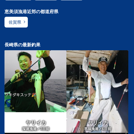
恵美須漁港近郊の都道府県
佐賀県
長崎県の最新釣果
ヤリイカ
ヤリイカ
3
6
深堀漁港／
日前
早福漁港／
日前