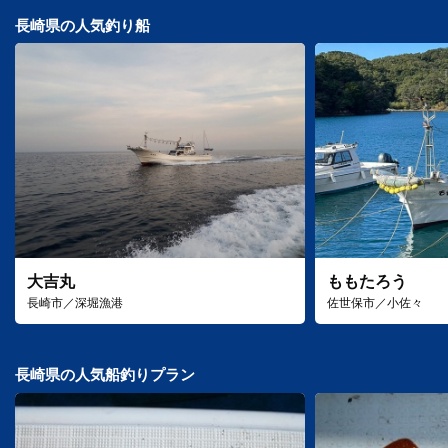
長崎県の人気釣り船
大吉丸
ももたろう
長崎市／深堀漁港
佐世保市／小佐々
長崎県の人気船釣りプラン