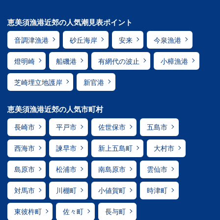
恵美須漁港近郊の人気潮見表ポイント
音調津漁港
砂丘海岸
安来
今泉漁港
燈明崎
船磯港
有網代の波止
小樟漁港
芝崎埋立地護岸
新官港
恵美須漁港近郊の人気市町村
長崎市
平戸市
佐世保市
五島市
西海市
諫早市
新上五島町
大村市
島原市
松浦市
南島原市
雲仙市
対馬市
川棚町
小値賀町
時津町
東彼杵町
佐々町
長与町