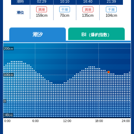
潮時
02:29
10:10
16:40
21:39
満潮
干潮
満潮
干潮
潮位
159cm
70cm
135cm
104cm
潮汐
BI
（爆釣指数）
200
100
0
-40
0:00
6:00
12:00
18:00
24:00
Leaflet
| ©
OpenStreetMap contributors