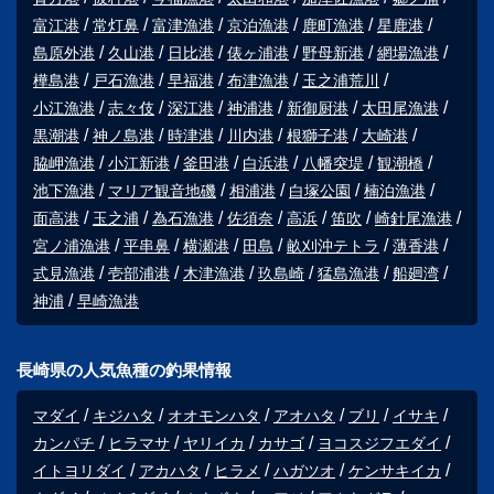
富江港
常灯鼻
富津漁港
京泊漁港
鹿町漁港
星鹿港
島原外港
久山港
日比港
俵ヶ浦港
野母新港
網場漁港
樺島港
戸石漁港
早福港
布津漁港
玉之浦荒川
小江漁港
志々伎
深江港
神浦港
新御厨港
太田尾漁港
黒潮港
神ノ島港
時津港
川内港
根獅子港
大崎港
脇岬漁港
小江新港
釜田港
白浜港
八幡突堤
観潮橋
池下漁港
マリア観音地磯
相浦港
白塚公園
楠泊漁港
面高港
玉之浦
為石漁港
佐須奈
高浜
笛吹
崎針尾漁港
宮ノ浦漁港
平串鼻
横瀬港
田島
畝刈沖テトラ
薄香港
式見漁港
壱部浦港
木津漁港
玖島崎
猛島漁港
船廻湾
神浦
早崎漁港
長崎県の人気魚種の釣果情報
マダイ
キジハタ
オオモンハタ
アオハタ
ブリ
イサキ
カンパチ
ヒラマサ
ヤリイカ
カサゴ
ヨコスジフエダイ
イトヨリダイ
アカハタ
ヒラメ
ハガツオ
ケンサキイカ