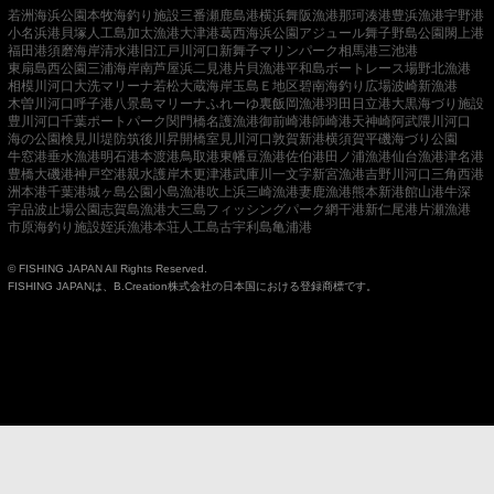
若洲海浜公園
本牧海釣り施設
三番瀬
鹿島港
横浜
舞阪漁港
那珂湊港
豊浜漁港
宇野港
小名浜港
貝塚人工島
加太漁港
大津港
葛西海浜公園
アジュール舞子
野島公園
閖上港
福田港
須磨海岸
清水港
旧江戸川河口
新舞子マリンパーク
相馬港
三池港
東扇島西公園
三浦海岸
南芦屋浜
二見港
片貝漁港
平和島ボートレース場
野北漁港
相模川河口
大洗マリーナ
若松
大蔵海岸
玉島Ｅ地区
碧南海釣り広場
波崎新漁港
木曽川河口
呼子港
八景島マリーナ
ふれーゆ裏
飯岡漁港
羽田
日立港
大黒海づり施設
豊川河口
千葉ポートパーク
関門橋
名護漁港
御前崎港
師崎港
天神崎
阿武隈川河口
海の公園
検見川堤防
筑後川昇開橋
室見川河口
敦賀新港
横須賀
平磯海づり公園
牛窓港
垂水漁港
明石港
本渡港
鳥取港
東幡豆漁港
佐伯港
田ノ浦漁港
仙台漁港
津名港
豊橋
大磯港
神戸空港親水護岸
木更津港
武庫川一文字
新宮漁港
吉野川河口
三角西港
洲本港
千葉港
城ヶ島公園
小島漁港
吹上浜
三崎漁港
妻鹿漁港
熊本新港
館山港
牛深
宇品波止場公園
志賀島漁港
大三島フィッシングパーク
網干港
新仁尾港
片瀬漁港
市原海釣り施設
姪浜漁港
本荘人工島
古宇利島
亀浦港
© FISHING JAPAN All Rights Reserved.
FISHING JAPANは、B.Creation株式会社の日本国における登録商標です。