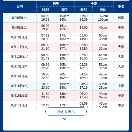
+
満潮
干潮
日時
潮名
−
時刻
潮位
時刻
潮位
04:09
154cm
11:49
62cm
8月8日(土)
若潮
18:39
140cm
23:39
105cm
06:00
161cm
8月9日(日)
13:00
48cm
中潮
19:40
153cm
07:19
174cm
01:00
95cm
8月10日(月)
中潮
20:30
165cm
14:00
33cm
08:09
188cm
02:00
79cm
8月11日(火)
大潮
21:10
177cm
14:59
21cm
08:59
199cm
02:59
64cm
8月12日(水)
大潮
21:49
185cm
15:30
13cm
09:39
205cm
03:39
51cm
8月13日(木)
大潮
22:20
190cm
16:10
11cm
10:20
205cm
04:19
42cm
8月14日(金)
大潮
22:59
192cm
16:40
16cm
10:59
199cm
04:50
39cm
8月15日(土)
中潮
23:20
190cm
17:19
25cm
11:39
188cm
05:20
40cm
8月16日(日)
中潮
23:49
186cm
17:40
39cm
05:59
46cm
8月17日(月)
12:19
173cm
中潮
18:10
55cm
続きを表示