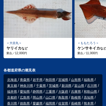
大吉丸
ももたろう
ヤリイカ
ケンサキイカ
など
な
12,000
11,000
乗合／
円
乗合／
円
各都道府県の潮見表
北海道
青森県
岩手県
秋田県
宮城県
山形県
福島県
東京都
神奈川県
千葉県
茨城県
新潟県
富山県
石川県
福井県
愛知県
静岡県
三重県
大阪府
兵庫県
和歌山県
京都府
広島県
岡山県
山口県
鳥取県
島根県
高知県
香川県
徳島県
愛媛県
福岡県
佐賀県
長崎県
熊本県