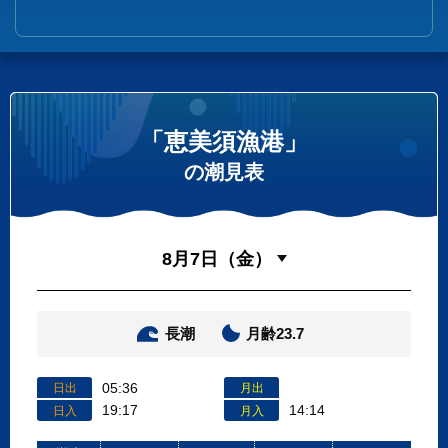
「恵美須漁港」
の潮見表
長潮
月齢23.7
05:36
日出
月出
19:17
14:14
日入
月入