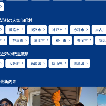
近郊の人気市町村
姫路市
淡路市
神戸市
赤穂市
加古川
市
芦屋市
洲本市
相生市
豊岡市
新温
近郊の都道府県
大阪府
鳥取県
岡山県
徳島県
最新釣果