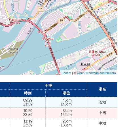
Leaflet
| ©
OpenStreetMap contributors
干潮
潮名
時刻
潮位
09:29
45cm
若潮
21:59
146cm
10:29
34cm
中潮
22:59
142cm
11:19
25cm
中潮
23:39
133cm