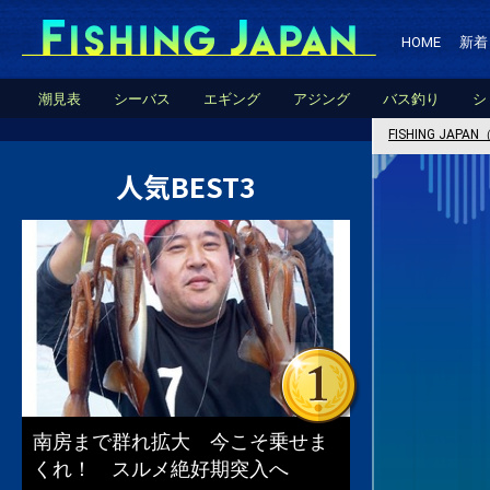
HOME
新着
潮見表
シーバス
エギング
アジング
バス釣り
シ
FISHING JA
人気BEST3
南房まで群れ拡大 今こそ乗せま
くれ！ スルメ絶好期突入へ