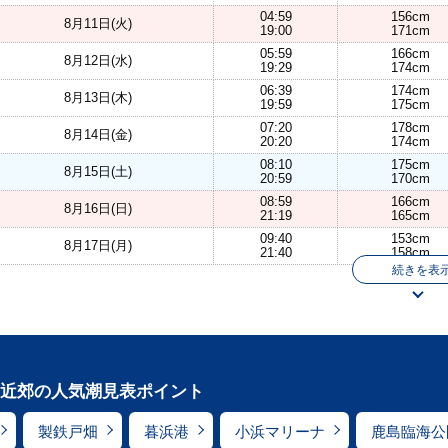
04:59
156cm
8月11日(火)
19:00
171cm
05:59
166cm
8月12日(水)
19:29
174cm
06:39
174cm
8月13日(木)
19:59
175cm
07:20
178cm
8月14日(金)
20:20
174cm
08:10
175cm
8月15日(土)
20:59
170cm
08:59
166cm
8月16日(日)
21:19
165cm
09:40
153cm
8月17日(月)
21:40
158cm
続きを表
近郊の人気潮見表ポイント
製鉄戸畑
暮浜港
小浜マリーナ
鹿島臨海公