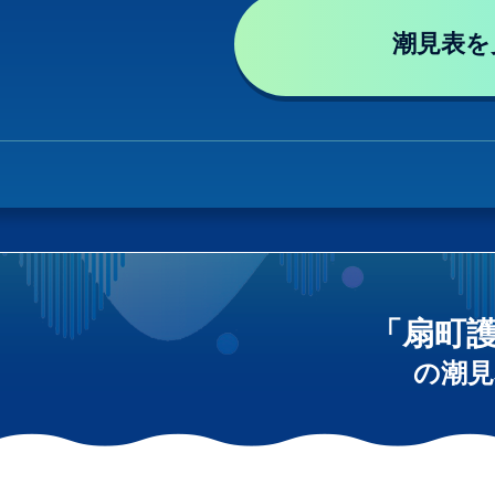
潮見表を
「扇町
の潮見