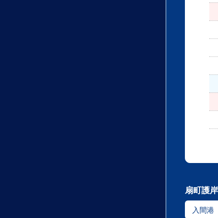
扇町護岸
入間港