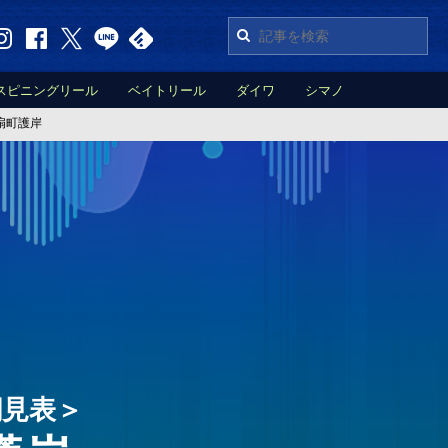
スピニングリール
ベイトリール
ダイワ
シマノ
扇町護岸
潮見表＞