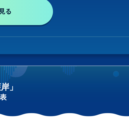
見る
護岸」
表