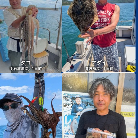
タコ
マダイ
1
1
明石浦漁港／
日前
育波漁港／
日前