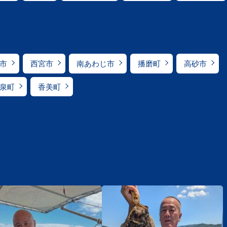
市
西宮市
南あわじ市
播磨町
高砂市
泉町
香美町