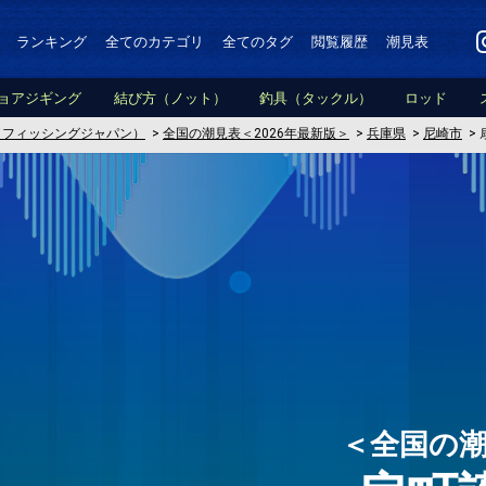
ランキング
全てのカテゴリ
全てのタグ
閲覧履歴
潮見表
ョアジギング
結び方（ノット）
釣具（タックル）
ロッド
PAN（フィッシングジャパン）
>
全国の潮見表＜2026年最新版＞
>
兵庫県
>
尼崎市
>
＜全国の