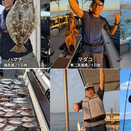
ハマチ
マダコ
1
1
福良港／
日前
東二見漁港／
日前