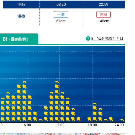
潮時
08:20
22:59
干潮
満潮
潮位
57cm
148cm
BI
BI（爆釣指数）とは
（爆釣指数）
00
6:00
12:00
18:00
24:00