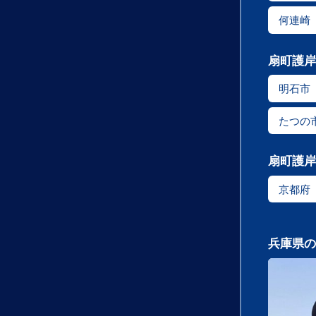
何連崎
扇町護岸
明石市
たつの
扇町護岸
京都府
兵庫県の