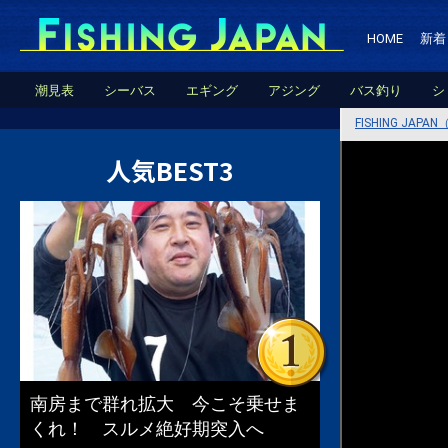
HOME
新着
潮見表
シーバス
エギング
アジング
バス釣り
シ
FISHING JA
人気BEST3
南房まで群れ拡大 今こそ乗せま
くれ！ スルメ絶好期突入へ