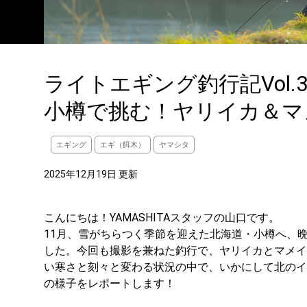
ライトエギング釣行記Vol.
小樽で挑む！ヤリイカ＆マメ
エギング
エギ（餌木）
ヤマシタ
2025年12月19日 更新
こんにちは！YAMASHITAスタッフの山口です。
11月、雪がちらつく季節を迎えた北海道・小樽へ、
した。今回も撮影を兼ねた釣行で、ヤリイカとマメイ
い寒さと刻々と変わる状況の中で、いかにして北のイ
の様子をレポートします！