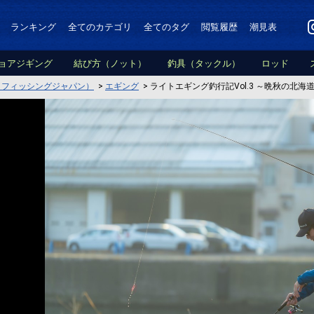
ランキング
全てのカテゴリ
全てのタグ
閲覧履歴
潮見表
ョアジギング
結び方（ノット）
釣具（タックル）
ロッド
PAN（フィッシングジャパン）
>
エギング
>
ライトエギング釣行記Vol.3 ～晩秋の北海