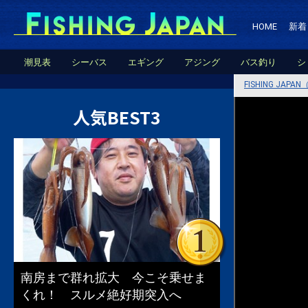
HOME
新着
潮見表
シーバス
エギング
アジング
バス釣り
シ
FISHING JA
人気BEST3
南房まで群れ拡大 今こそ乗せま
くれ！ スルメ絶好期突入へ