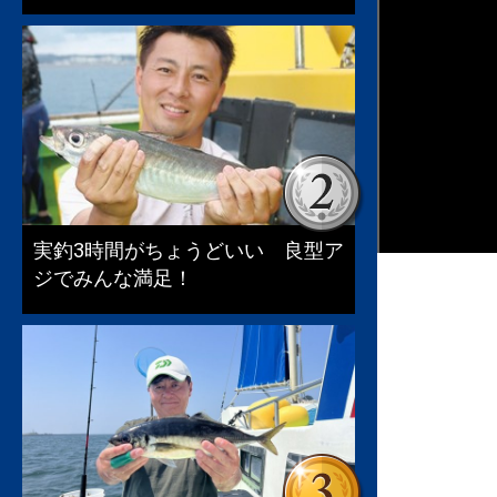
実釣3時間がちょうどいい 良型ア
ジでみんな満足！